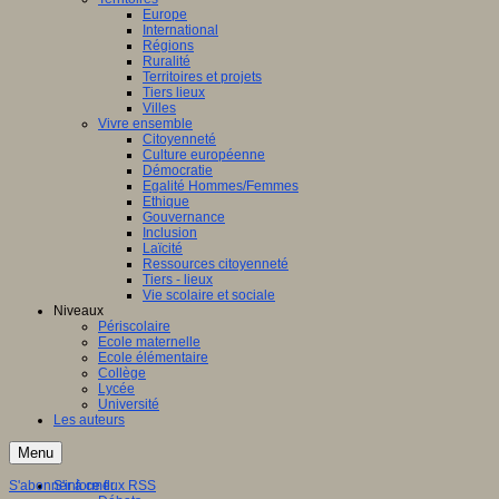
Europe
International
Régions
Ruralité
Territoires et projets
Tiers lieux
Villes
Vivre ensemble
Citoyenneté
Culture européenne
Démocratie
Egalité Hommes/Femmes
Ethique
Gouvernance
Inclusion
Laïcité
Ressources citoyenneté
Tiers - lieux
Vie scolaire et sociale
Niveaux
Périscolaire
Ecole maternelle
Ecole élémentaire
Collège
Lycée
Université
Les auteurs
Menu
S'abonner à ce flux RSS
S'informer