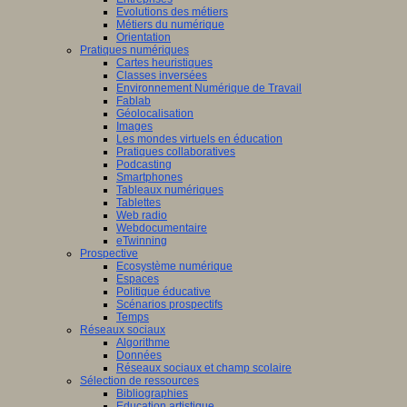
Evolutions des métiers
Métiers du numérique
Orientation
Pratiques numériques
Cartes heuristiques
Classes inversées
Environnement Numérique de Travail
Fablab
Géolocalisation
Images
Les mondes virtuels en éducation
Pratiques collaboratives
Podcasting
Smartphones
Tableaux numériques
Tablettes
Web radio
Webdocumentaire
eTwinning
Prospective
Ecosystème numérique
Espaces
Politique éducative
Scénarios prospectifs
Temps
Réseaux sociaux
Algorithme
Données
Réseaux sociaux et champ scolaire
Sélection de ressources
Bibliographies
Education artistique