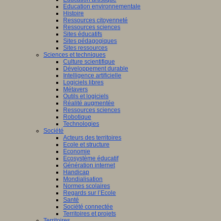
Education environnementale
Histoire
Ressources citoyenneté
Ressources sciences
Sites éducatifs
Sites pédagogiques
Sites ressources
Sciences et techniques
Culture scientifique
Développement durable
Intelligence artificielle
Logiciels libres
Métavers
Outils et logiciels
Réalité augmentée
Ressources sciences
Robotique
Technologies
Société
Acteurs des territoires
Ecole et structure
Economie
Ecosystème éducatif
Génération internet
Handicap
Mondialisation
Normes scolaires
Regards sur l’Ecole
Santé
Société connectée
Territoires et projets
Territoires