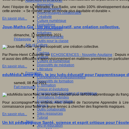
Apprendre et enseigner
Apprendre
Avec l’équipe de sa Webradio, Eco Radio, une radio 100% développement durab
Apprentissages
cette année : « Se relever, pour un monde plus équitable et durable ».
Apprentissages collaboratifs
Créativité
En savoir plus...
Culture numérique
Evaluations
Joue-Maths-Gie : Un jeu coopératif, une création collective.
Individualisation
Initiatives
dimanche, 12 septembre 2021
Interdisciplinarité
Pédagogie
Outils pour la classe
Arts et Culture
Art
Cinéma
Par Pierre-Henri Casarotto sur
ECHOSCIENCES - Nouvelle-Aquitaine
: Depuis no
Culture
et aussi des difficultés d’approvisionnement en matières premières (en particulier 
Culture et numérique
Dispositifs de médiation
En savoir plus...
Littérature
Formation
eduMédia lance Alec, le jeu ludo-éducatif pour l'apprentissage 
Compétences professionnelles
Dispositifs de formation
samedi, 08 mai 2021
E- formation
Fait marquant
Enjeux et évolutions
Enseignement supérieur et numérique
Formations hybrides
Formation universitaire
Pour accompagner les enfants, Alec (inspiré de l'acronyme Apprendre à Lir
Mooc’s
connaissance pour aider un jeune fennec à chercher des fragments magiques.
Outils collaboratifs
Sites ressources
En savoir plus...
Tutorat
Jeux
Un kit pédagogique Santé, science et esprit critique pour l’école 
Jeu et éducation