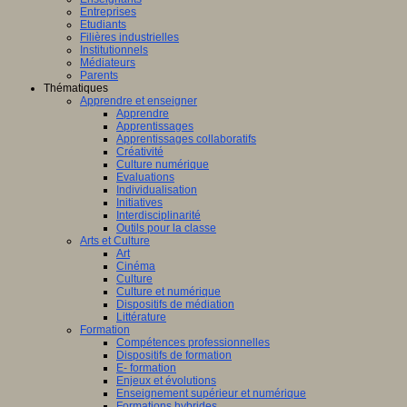
Entreprises
Etudiants
Filières industrielles
Institutionnels
Médiateurs
Parents
Thématiques
Apprendre et enseigner
Apprendre
Apprentissages
Apprentissages collaboratifs
Créativité
Culture numérique
Evaluations
Individualisation
Initiatives
Interdisciplinarité
Outils pour la classe
Arts et Culture
Art
Cinéma
Culture
Culture et numérique
Dispositifs de médiation
Littérature
Formation
Compétences professionnelles
Dispositifs de formation
E- formation
Enjeux et évolutions
Enseignement supérieur et numérique
Formations hybrides