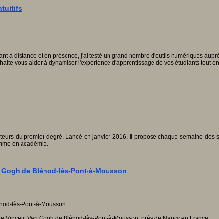
tuitifs
ant à distance et en présence, j'ai testé un grand nombre d'outils numériques aup
je souhaite vous aider à dynamiser l'expérience d'apprentissage de vos étudiants t
ateurs du premier degré. Lancé en janvier 2016, il propose chaque semaine des sc
comme en académie.
Van Gogh de Blénod-lès-Pont-à-Mousson
lège Vincent Van Gogh de Blénod-lès-Pont-à-Mousson, près de Nancy en France.