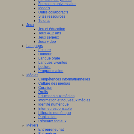
Formation universitaire
Mooc’s
Outils collaboratifs
Sites ressources
Tutorat
Jeux
Jeu et éducation
Jeux 4/12 ans
Jeux sérieux
Jeux vidéo
Langages
Ecriture
Humour
Langue orale
Langues vivantes
Lecture
Programmation
Médias
Compétences informationnelles
Culture des médias
Curation
Droits
Education aux médias
Information et nouveaux médias
Identité numérique
Internet responsable
Littératie numérique
Publication
Réseaux sociaux
Métiers
Entrepreneuriat
Entreprises