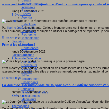
Débats
Faits marquants
www.profweb.ca : un répertoire d’outils numériques gratuits et in
Interviews
Reportages
lundi, 15 novembre 2021
Brèves
Brèves
Agenda
Innover
Didactique
Dispositifs
Par
Karine Jetté
, Enseignante, Collège Montmorency. Au fil du temps, en enseign
Pédagogie
outils numériques gratuits et simples à utiliser. En partageant ce répertoire, 
Recherche
En savoir plus...
Technologies
Savoir(s)
Prim à bord évolue !
Analyses
Conférences
Outils
lundi, 20 septembre 2021
Pratiques
Fait marquant
Acteurs de l'éducation
Animateurs
Chercheurs
Prim à
b
ord
est un portail à destination des professeurs des écoles et des form
Collectivités
rassemble les actualités, les sites et services numériques existant au national 
Editeurs
EdTech
En savoir plus...
Encadrement
Enseignants
La Journée internationale de la paix avec le Collège Vincent 
Entreprises
Etudiants
samedi, 18 septembre 2021
Filières industrielles
Pédagogie
Institutionnels
Médiateurs
Parents
Thématiques
Cette semaine nous célébrons la Journée internationale de la paix avec le Col