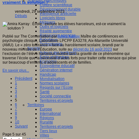
Sciences et techniques
vraiment la solution ?
Culture scientifique
Développement durable
vendredi, 29 septembre 2023
Intelligence artificielle
Débats
Logiciels libres
Métavers
Outils et logiciels
Réalité augmentée
Ressources sciences
Publié sur The Conversation par
Amira Karray
Maître de conférences en
Robotique
psychologie clinique, Laboratoire LPCPP EA3278, Aix-Marseille Université
Technologies
(AMU). Le « zéro tolérance » face au harcèlement scolaire, brandi par le
Société
nouveau ministre de l’Éducation, suite au
décret du 16 août 2023
sur
Acteurs des territoires
l’exclusion de l’élève harceleur, montre tant la gravité de ce phénomène qui
Ecole et structure
traverse l’école que la nécessité d’actes forts pour traiter cette menace qui pèse
Economie
sur beaucoup d’enfants, d’adolescents et de familles.
Ecosystème éducatif
Génération internet
En savoir plus...
Handicap
Précédent
Mondialisation
1
Normes scolaires
2
Regards sur l’Ecole
3
Santé
4
Société connectée
5
Territoires et projets
6
Territoires
7
Europe
8
International
9
Régions
10
Ruralité
Suivant
Territoires et projets
Tiers lieux
Page 5 sur 45
Villes