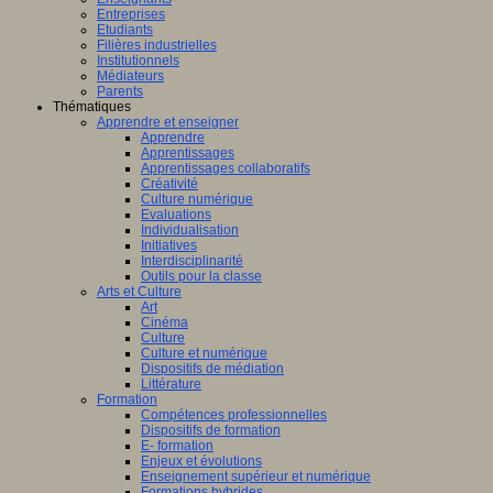
Entreprises
Etudiants
Filières industrielles
Institutionnels
Médiateurs
Parents
Thématiques
Apprendre et enseigner
Apprendre
Apprentissages
Apprentissages collaboratifs
Créativité
Culture numérique
Evaluations
Individualisation
Initiatives
Interdisciplinarité
Outils pour la classe
Arts et Culture
Art
Cinéma
Culture
Culture et numérique
Dispositifs de médiation
Littérature
Formation
Compétences professionnelles
Dispositifs de formation
E- formation
Enjeux et évolutions
Enseignement supérieur et numérique
Formations hybrides