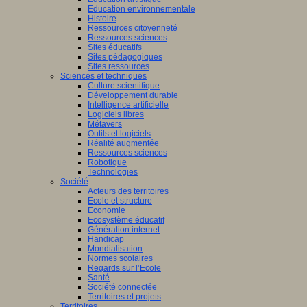
Education environnementale
Histoire
Ressources citoyenneté
Ressources sciences
Sites éducatifs
Sites pédagogiques
Sites ressources
Sciences et techniques
Culture scientifique
Développement durable
Intelligence artificielle
Logiciels libres
Métavers
Outils et logiciels
Réalité augmentée
Ressources sciences
Robotique
Technologies
Société
Acteurs des territoires
Ecole et structure
Economie
Ecosystème éducatif
Génération internet
Handicap
Mondialisation
Normes scolaires
Regards sur l’Ecole
Santé
Société connectée
Territoires et projets
Territoires