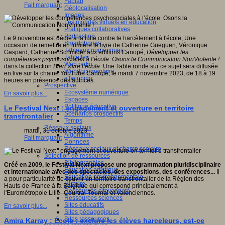
Fablab
Fait marquant
Géolocalisation
Images
Les mondes virtuels en éducation
Pratiques collaboratives
Podcasting
Le 9 novembre est dédié à la lutte contre le harcèlement à l'école; Une
Smartphones
occasion de remettre en lumière le livre de Catherine Gueguen, Véronique
Tableaux numériques
Gaspard, Catherine Schmider aux éditions Canopé,
Développer les
Tablettes
compétences psychosociales à l’école. Osons la Communication NonViolente !
Web radio
dans la collection
Bien vivre l’école
. Une Table ronde sur ce sujet sera diffusée
Webdocumentaire
en live sur la chaine YouTube Canopé, le mardi 7 novembre 2023, de 18 à 19
eTwinning
heures en présence des autrices.
Prospective
Ecosystème numérique
En savoir plus...
Espaces
Politique éducative
Le Festival Next : engagement et ouverture en territoire
Scénarios prospectifs
transfrontalier
Temps
Réseaux sociaux
mardi, 31 octobre 2023
Algorithme
Fait marquant
Données
Réseaux sociaux et champ scolaire
Sélection de ressources
Bibliographies
Créé en 2009, le Festival Next propose une programmation pluridisciplinaire
Education artistique
et internationale avec des spectacles, des expositions, des conférences...
Il
Education environnementale
a pour particularité de couvrir un territoire transfrontalier de la Région des
Histoire
Hauts-de-France à la Belgique qui correspond principalement à
Ressources citoyenneté
l'Eurométropole Lille–Courtrai-Tournai et Valenciennes.
Ressources sciences
Sites éducatifs
En savoir plus...
Sites pédagogiques
Sites ressources
Amira Karray : École : exclure les élèves harceleurs, est-ce