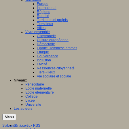
Europe
International
Régions
Ruralité
Territoires et projets
Tiers lieux
Villes
Vivre ensemble
Citoyenneté
Culture européenne
Démocratie
Egalité Hommes/Femmes
Ethique
Gouvernance
Inclusion
Laïcité
Ressources citoyenneté
Tiers - lieux
Vie scolaire et sociale
Niveaux
Périscolaire
Ecole maternelle
Ecole élémentaire
Collège
Lycée
Université
Les auteurs
Menu
S'abonner à ce flux RSS
S'informer