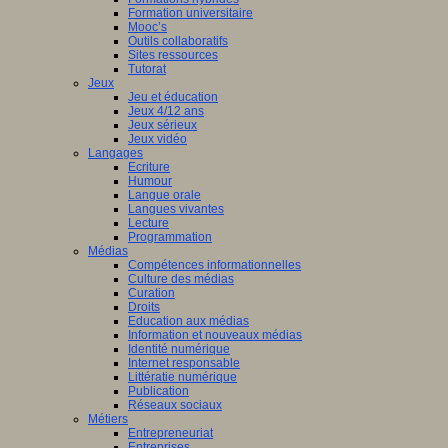
Formation universitaire
Mooc’s
Outils collaboratifs
Sites ressources
Tutorat
Jeux
Jeu et éducation
Jeux 4/12 ans
Jeux sérieux
Jeux vidéo
Langages
Ecriture
Humour
Langue orale
Langues vivantes
Lecture
Programmation
Médias
Compétences informationnelles
Culture des médias
Curation
Droits
Education aux médias
Information et nouveaux médias
Identité numérique
Internet responsable
Littératie numérique
Publication
Réseaux sociaux
Métiers
Entrepreneuriat
Entreprises