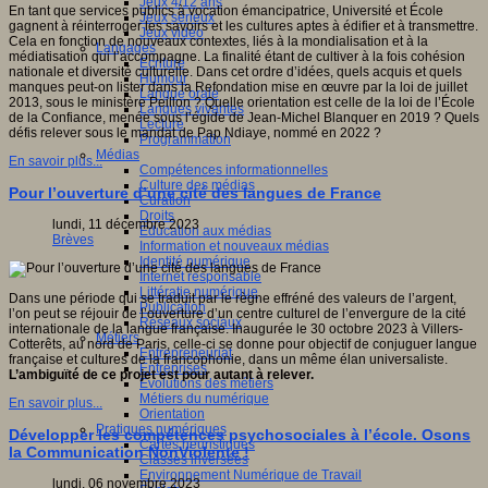
Jeux 4/12 ans
En tant que services publics à vocation émancipatrice, Université et École
Jeux sérieux
gagnent à réinterroger les savoirs et les cultures aptes à édifier et à transmettre.
Jeux vidéo
Cela en fonction de nouveaux contextes, liés à la mondialisation et à la
Langages
médiatisation qui l’accompagne. La finalité étant de cultiver à la fois cohésion
Ecriture
nationale et diversité culturelle. Dans cet ordre d’idées, quels acquis et quels
Humour
manques peut-on lister dans la Refondation mise en œuvre par la loi de juillet
Langue orale
2013, sous le ministère Peillon ? Quelle orientation est celle de la loi de l’École
Langues vivantes
de la Confiance, menée sous l’égide de Jean-Michel Blanquer en 2019 ? Quels
Lecture
défis relever sous le mandat de Pap Ndiaye, nommé en 2022 ?
Programmation
Médias
En savoir plus...
Compétences informationnelles
Culture des médias
Pour l’ouverture d’une cité des langues de France
Curation
Droits
lundi, 11 décembre 2023
Education aux médias
Brèves
Information et nouveaux médias
Identité numérique
Internet responsable
Littératie numérique
Dans une période qui se traduit par le règne effréné des valeurs de l’argent,
Publication
l’on peut se réjouir de l’ouverture d’un centre culturel de l’envergure de la cité
Réseaux sociaux
internationale de la langue française. Inaugurée le 30 octobre 2023 à Villers-
Métiers
Cotterêts, au nord de Paris, celle-ci se donne pour objectif de conjuguer langue
Entrepreneuriat
française et cultures de la francophonie, dans un même élan universaliste.
Entreprises
L’ambiguïté de ce projet est pour autant à relever.
Evolutions des métiers
Métiers du numérique
En savoir plus...
Orientation
Pratiques numériques
Développer les compétences psychosociales à l’école. Osons
Cartes heuristiques
la Communication NonViolente !
Classes inversées
Environnement Numérique de Travail
lundi, 06 novembre 2023