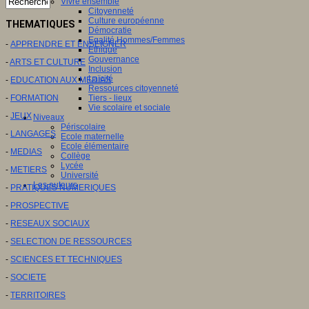
Vivre ensemble
Citoyenneté
Culture européenne
THEMATIQUES
Démocratie
Egalité Hommes/Femmes
-
APPRENDRE ET ENSEIGNER
Ethique
Gouvernance
-
ARTS ET CULTURE
Inclusion
Laïcité
-
EDUCATION AUX MEDIAS
Ressources citoyenneté
-
FORMATION
Tiers - lieux
Vie scolaire et sociale
-
JEUX
Niveaux
Périscolaire
-
LANGAGES
Ecole maternelle
Ecole élémentaire
-
MEDIAS
Collège
Lycée
-
METIERS
Université
Les auteurs
-
PRATIQUES NUMERIQUES
-
PROSPECTIVE
-
RESEAUX SOCIAUX
-
SELECTION DE RESSOURCES
-
SCIENCES ET TECHNIQUES
-
SOCIETE
-
TERRITOIRES