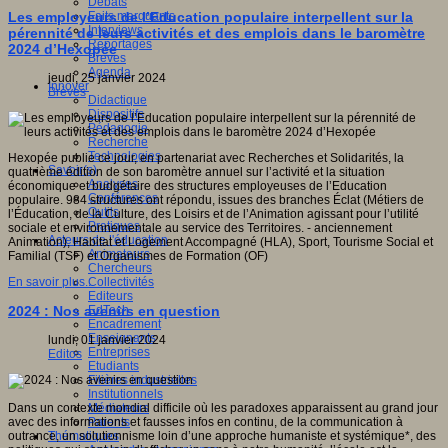
Débats
Faits marquants
Les employeurs de l’Education populaire interpellent sur la
Interviews
pérennité de leurs activités et des emplois dans le baromètre
Reportages
2024 d’Hexopée
Brèves
Agenda
jeudi, 25 janvier 2024
Innover
Brèves
Didactique
Dispositifs
Pédagogie
Recherche
Technologies
Hexopée publie ce jour, en partenariat avec Recherches et Solidarités, la
Savoir(s)
quatrième édition de son baromètre annuel sur l’activité et la situation
Analyses
économique et budgétaire des structures employeuses de l’Education
Conférences
populaire. 984 structures ont répondu, issues des branches Éclat (Métiers de
Outils
l’Éducation, de la Culture, des Loisirs et de l’Animation agissant pour l’utilité
Pratiques
sociale et environnementale au service des Territoires. - anciennement
Acteurs de l'éducation
Animation), Habitat et Logement Accompagné (HLA), Sport, Tourisme Social et
Animateurs
Familial (TSF) et Organismes de Formation (OF)
Chercheurs
Collectivités
En savoir plus...
Editeurs
EdTech
2024 : Nos avenirs en question
Encadrement
Enseignants
lundi, 01 janvier 2024
Entreprises
Editos
Etudiants
Filières industrielles
Institutionnels
Médiateurs
Dans un contexte mondial difficile où les paradoxes apparaissent au grand jour
Parents
avec des informations et fausses infos en continu, de la communication à
Thématiques
outrance, un solutionnisme loin d’une approche humaniste et systémique*, des