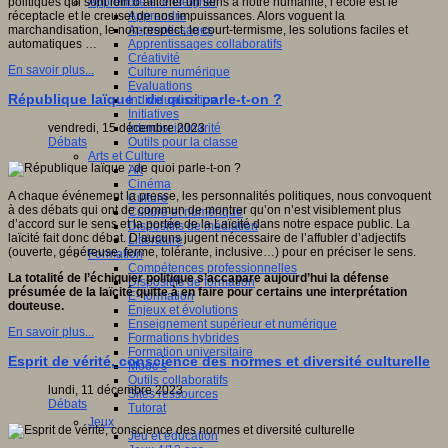
Apprendre et enseigner
politiques qui sont loin d’afficher un sens à notre humanité, l’école est le
Apprendre
réceptacle et le creuset de nos impuissances. Alors voguent la
Apprentissages
marchandisation, le non-respect, le court-termisme, les solutions faciles et
Apprentissages collaboratifs
automatiques …
Créativité
En savoir plus...
Culture numérique
Evaluations
République laïque : de quoi parle-t-on ?
Individualisation
Initiatives
Interdisciplinarité
vendredi, 15 décembre 2023
Outils pour la classe
Débats
Arts et Culture
Art
Cinéma
A chaque événement la presse, les personnalités politiques, nous convoquent
Culture
à des débats qui ont de commun de montrer qu’on n’est visiblement plus
Culture et numérique
d’accord sur le sens et la portée de la Laïcité dans notre espace public. La
Dispositifs de médiation
laïcité fait donc débat. D’aucuns jugent nécessaire de l’affubler d’adjectifs
Littérature
(ouverte, généreuse, ferme, tolérante, inclusive…) pour en préciser le sens.
Formation
Compétences professionnelles
La totalité de l’échiquier politique s’accapare aujourd’hui la défense
Dispositifs de formation
présumée de la laïcité quitte à en faire pour certains une interprétation
E- formation
douteuse.
Enjeux et évolutions
Enseignement supérieur et numérique
En savoir plus...
Formations hybrides
Formation universitaire
Esprit de vérité, conscience des normes et diversité culturelle
Mooc’s
Outils collaboratifs
lundi, 11 décembre 2023
Sites ressources
Débats
Tutorat
Jeux
Jeu et éducation