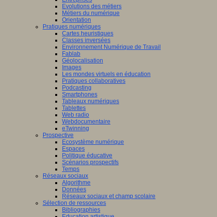
Evolutions des métiers
Métiers du numérique
Orientation
Pratiques numériques
Cartes heuristiques
Classes inversées
Environnement Numérique de Travail
Fablab
Géolocalisation
Images
Les mondes virtuels en éducation
Pratiques collaboratives
Podcasting
Smartphones
Tableaux numériques
Tablettes
Web radio
Webdocumentaire
eTwinning
Prospective
Ecosystème numérique
Espaces
Politique éducative
Scénarios prospectifs
Temps
Réseaux sociaux
Algorithme
Données
Réseaux sociaux et champ scolaire
Sélection de ressources
Bibliographies
Education artistique