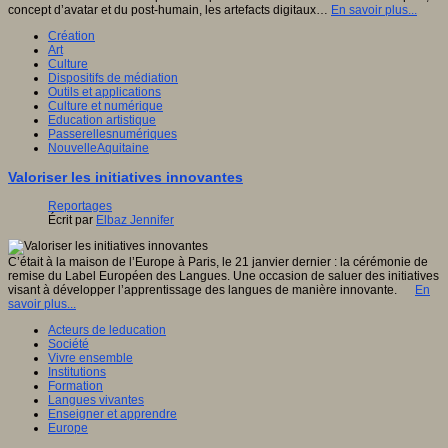
concept d’avatar et du post-humain, les artefacts digitaux…
En savoir plus...
Création
Art
Culture
Dispositifs de médiation
Outils et applications
Culture et numérique
Education artistique
Passerellesnumériques
NouvelleAquitaine
Valoriser les initiatives innovantes
Reportages
Écrit par
Elbaz Jennifer
C’était à la maison de l’Europe à Paris, le 21 janvier dernier : la cérémonie de
remise du Label Européen des Langues. Une occasion de saluer des initiatives
visant à développer l’apprentissage des langues de manière innovante.
En
savoir plus...
Acteurs de leducation
Société
Vivre ensemble
Institutions
Formation
Langues vivantes
Enseigner et apprendre
Europe