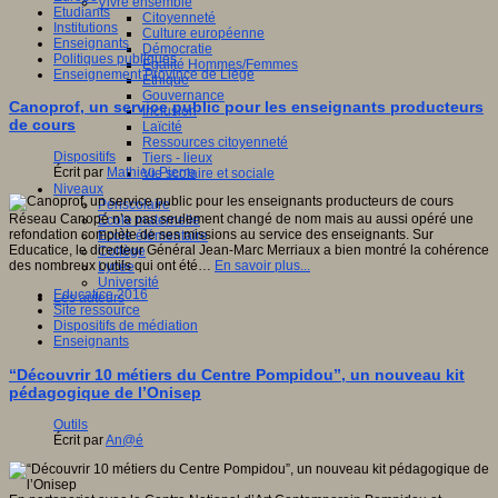
Vivre ensemble
Etudiants
Citoyenneté
Institutions
Culture européenne
Enseignants
Démocratie
Politiques publiques
Egalité Hommes/Femmes
Enseignement Province de Liège
Ethique
Gouvernance
Canoprof, un service public pour les enseignants producteurs
Inclusion
de cours
Laïcité
Ressources citoyenneté
Dispositifs
Tiers - lieux
Écrit par
Mathieu Pierre
Vie scolaire et sociale
Niveaux
Périscolaire
Réseau Canopé n’a pas seulement changé de nom mais au aussi opéré une
Ecole maternelle
refondation complète de ses missions au service des enseignants. Sur
Ecole élémentaire
Educatice, le directeur Général Jean-Marc Merriaux a bien montré la cohérence
Collège
des nombreux outils qui ont été…
En savoir plus...
Lycée
Université
Educatice 2016
Les auteurs
Site ressource
Dispositifs de médiation
Enseignants
“Découvrir 10 métiers du Centre Pompidou”, un nouveau kit
pédagogique de l’Onisep
Outils
Écrit par
An@é