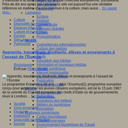
s’intéresse à la bibliothèque numérique collective européenne, Europeana.
Jeux 4/12 ans
Près de dix ans après son lancement, elle est aujourd’hui une véritable
Jeux sérieux
référence en matière d’accès commun à la culture, mais aussi…
En savoir
Jeux vidéo
plus...
Langages
Ecriture
Culture
Humour
Dispositifs de médiation
Langue orale
Espaces éducatifs
Langues vivantes
Culture et numérique
Lecture
Europe
Programmation
Sites éducatifs
Médias
Patrimoine
Compétences informationnelles
Culture des médias
Apprentis, travailleurs, étudiants, élèves et enseignants à
Curation
l’assaut de l’Europe
Droits
Education aux médias
Information et nouveaux médias
Reportages
Identité numérique
Écrit par
Pérez Michel
Internet responsable
Littératie numérique
Publication
Le programme Erasmus a 30 ans … déjà ! Erasmus[1], programme européen
Réseaux sociaux
conçu pour rapprocher les jeunes citoyens européens, est né le 15 juin 1987
Métiers
de la volonté du Conseil européen des chefs d’Etats ou de gouvernements
Entrepreneuriat
réuni à Londres…
En savoir plus...
Entreprises
Evolutions des métiers
Société
Métiers du numérique
Vivre ensemble
Orientation
Etudiants
Pratiques numériques
Institutions
Cartes heuristiques
Dispositifs de formation
Classes inversées
Europe
Environnement Numérique de Travail