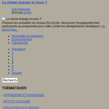
Le climat change et nous ?
Fait marquant
Écrit par
An@é
A travers les actualités du réseau Eco-Ecole, découvrez l'engagement des
participants au programme pour lutter contre les dérèglements climatiques.
En
savoir plus...
Dispositifs de médiation
Environnement
Citoyenneté
Précédent
1
2
3
4
5
6
Suivant
THEMATIQUES
-
APPRENDRE ET ENSEIGNER
-
ARTS ET CULTURE
-
EDUCATION AUX MEDIAS