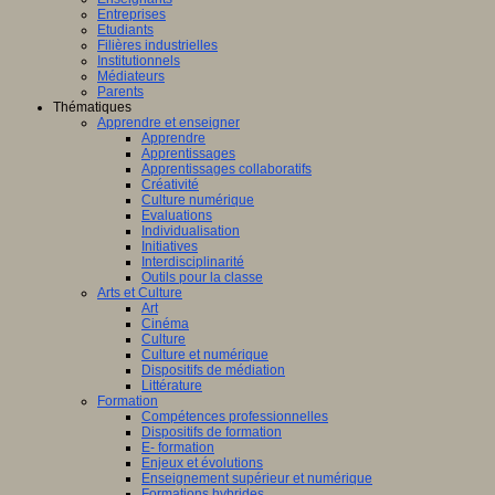
Entreprises
Etudiants
Filières industrielles
Institutionnels
Médiateurs
Parents
Thématiques
Apprendre et enseigner
Apprendre
Apprentissages
Apprentissages collaboratifs
Créativité
Culture numérique
Evaluations
Individualisation
Initiatives
Interdisciplinarité
Outils pour la classe
Arts et Culture
Art
Cinéma
Culture
Culture et numérique
Dispositifs de médiation
Littérature
Formation
Compétences professionnelles
Dispositifs de formation
E- formation
Enjeux et évolutions
Enseignement supérieur et numérique
Formations hybrides