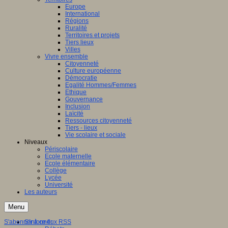
Europe
International
Régions
Ruralité
Territoires et projets
Tiers lieux
Villes
Vivre ensemble
Citoyenneté
Culture européenne
Démocratie
Egalité Hommes/Femmes
Ethique
Gouvernance
Inclusion
Laïcité
Ressources citoyenneté
Tiers - lieux
Vie scolaire et sociale
Niveaux
Périscolaire
Ecole maternelle
Ecole élémentaire
Collège
Lycée
Université
Les auteurs
Menu
S'abonner à ce flux RSS
S'informer