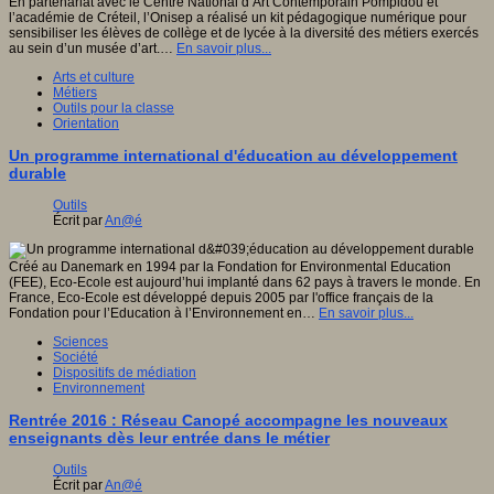
En partenariat avec le Centre National d’Art Contemporain Pompidou et
l’académie de Créteil, l’Onisep a réalisé un kit pédagogique numérique pour
sensibiliser les élèves de collège et de lycée à la diversité des métiers exercés
au sein d’un musée d’art.…
En savoir plus...
Arts et culture
Métiers
Outils pour la classe
Orientation
Un programme international d'éducation au développement
durable
Outils
Écrit par
An@é
Créé au Danemark en 1994 par la Fondation for Environmental Education
(FEE), Eco-Ecole est aujourd’hui implanté dans 62 pays à travers le monde. En
France, Eco-Ecole est développé depuis 2005 par l'office français de la
Fondation pour l’Education à l’Environnement en…
En savoir plus...
Sciences
Société
Dispositifs de médiation
Environnement
Rentrée 2016 : Réseau Canopé accompagne les nouveaux
enseignants dès leur entrée dans le métier
Outils
Écrit par
An@é