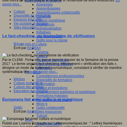
outil offrira un accès unique et simplifié à l’ensemble de leurs ressources.
En
Apprendre et enseigner
savoir plus...
Apprendre
Apprentissages
Culture
Apprentissages collaboratifs
Dispositifs de médiation
Créativité
Espaces éducatifs
Culture numérique
Vie scolaire et sociale
Evaluations
Sites éducatifs
Individualisation
Initiatives
Le fact-checking, ou journalisme de vérification
Interdisciplinarité
Outils pour la classe
Brèves
Arts et Culture
Écrit par
An@é
Art
Cinéma
Culture
Par le CLEMI : Fiche info, parue dans le dossier de la Semaine de la presse
Culture et numérique
2017 Le terme anglais fact-checking, littéralement « vérification des faits »,
Dispositifs de médiation
désigne un mode de traitement journalistique, consistant à vérifier de manière
Littérature
systématique des…
En savoir plus...
Formation
Compétences professionnelles
Médias
Dispositifs de formation
Culture numérique
E- formation
Culture des médias
Enjeux et évolutions
Education aux médias
Enseignement supérieur et numérique
Formations hybrides
Europeana fait rimer culture et numérique
Formation universitaire
Mooc’s
Outils
Outils collaboratifs
Écrit par
An@é
Sites ressources
Tutorat
Jeux
Publié par Loanna Pazzaglia sur Lettresnumeriques.be : " Lettres Numériques
Jeu et éducation