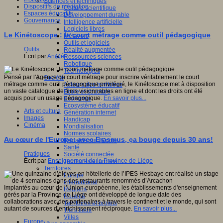
Sciences et techniques
Dispositifs de médiation
Culture scientifique
Espaces éducatifs
Développement durable
Gouvernance
Intelligence artificielle
Logiciels libres
Le Kinétoscope : le court métrage comme outil pédagogique
Métavers
Outils et logiciels
Outils
Réalité augmentée
Écrit par
An@é
Ressources sciences
Robotique
Technologies
Pensé par l'Agence du court métrage pour inscrire véritablement le court
Société
métrage comme outil pédagogique privilégié, le Kinétoscope met à disposition
Acteurs des territoires
un vaste catalogue de films visionnables en ligne et dont les droits ont été
Ecole et structure
acquis pour un usage pédagogique.
En savoir plus...
Economie
Ecosystème éducatif
Arts et culture
Génération internet
Images
Handicap
Cinéma
Mondialisation
Normes scolaires
Au cœur de l'Europe: avec Erasmus, ça bouge depuis 30 ans!
Regards sur l’Ecole
Santé
Pratiques
Société connectée
Écrit par
Enseignement de la Province de Liège
Territoires et projets
Territoires
Europe
International
Implantés au cœur de l’Union européenne, les établissements d'enseignement
Régions
gérés par la Province de Liège ont développé de longue date des
Ruralité
collaborations avec des partenaires à travers le continent et le monde, qui sont
Territoires et projets
autant de sources d’enrichissement réciproque.
En savoir plus...
Tiers lieux
Villes
Europe