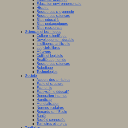
Education environnementale
Histoire
Ressources citoyenneté
Ressources sciences
Sites éducatifs
Sites pédagogiques
Sites ressources
Sciences et techniques
Culture scientifique
Développement durable
Intelligence artificielle
Logiciels libres
Métavers
Outils et logiciels
Réalité augmentée
Ressources sciences
Robotique
Technologies
Société
Acteurs des territoires
Ecole et structure
Economie
Ecosystème éducatif
Génération internet
Handicap
Mondialisation
Normes scolaires
Regards sur l’Ecole
Santé
Société connectée
Territoires et projets
Territoires