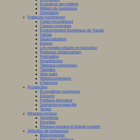
Evolutions des métiers
Métiers du numérique
Orientation
Pratiques numériques
Cartes heuristiques
Classes inversées
Environnement Numérique de Travail
Fablab
Géolocalisation
Images
Les mondes virtuels en éducation
Pratiques collaboratives
Podcasting
Smartphones
Tableaux numériques
Tablettes
Web radio
Webdocumentaire
eTwinning
Prospective
Ecosystème numérique
Espaces
Politique éducative
Scénarios prospectifs
Temps
Réseaux sociaux
Algorithme
Données
Réseaux sociaux et champ scolaire
Sélection de ressources
Bibliographies
Education artistique