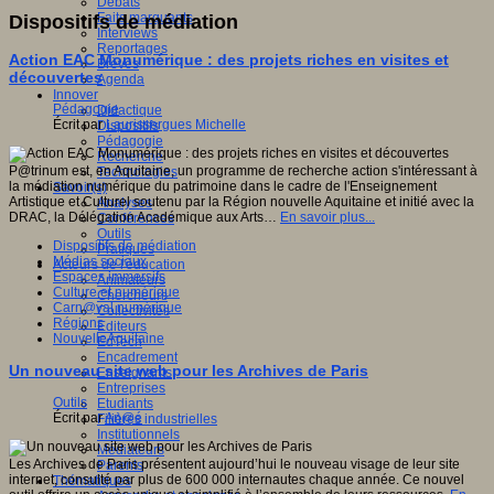
Débats
Faits marquants
Dispositifs de médiation
Interviews
Reportages
Action EAC Monumérique : des projets riches en visites et
Brèves
découvertes
Agenda
Innover
Pédagogie
Didactique
Écrit par
Laurissergues Michelle
Dispositifs
Pédagogie
Recherche
P@trinum est, en Aquitaine, un programme de recherche action s'intéressant à
Technologies
la médiation numérique du patrimoine dans le cadre de l'Enseignement
Savoir(s)
Artistique et Culturel soutenu par la Région nouvelle Aquitaine et initié avec la
Analyses
DRAC, la Délégation Académique aux Arts…
En savoir plus...
Conférences
Outils
Dispositifs de médiation
Pratiques
Médias sociaux
Acteurs de l'éducation
Espaces immersifs
Animateurs
Culture et numérique
Chercheurs
Carn@val numérique
Collectivités
Régions
Editeurs
NouvelleAquitaine
EdTech
Encadrement
Un nouveau site web pour les Archives de Paris
Enseignants
Entreprises
Outils
Etudiants
Écrit par
An@é
Filières industrielles
Institutionnels
Médiateurs
Les Archives de Paris présentent aujourd’hui le nouveau visage de leur site
Parents
internet, consulté par plus de 600 000 internautes chaque année. Ce nouvel
Thématiques