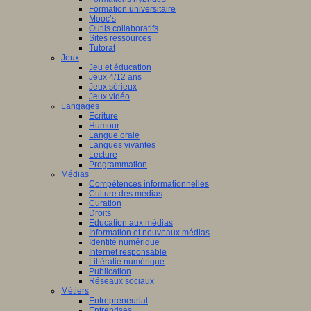
Formation universitaire
Mooc’s
Outils collaboratifs
Sites ressources
Tutorat
Jeux
Jeu et éducation
Jeux 4/12 ans
Jeux sérieux
Jeux vidéo
Langages
Ecriture
Humour
Langue orale
Langues vivantes
Lecture
Programmation
Médias
Compétences informationnelles
Culture des médias
Curation
Droits
Education aux médias
Information et nouveaux médias
Identité numérique
Internet responsable
Littératie numérique
Publication
Réseaux sociaux
Métiers
Entrepreneuriat
Entreprises