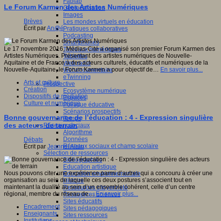
Fablab
Le Forum Karmen des Artistes Numériques
Géolocalisation
Images
Brèves
Les mondes virtuels en éducation
Écrit par
An@é
Pratiques collaboratives
Podcasting
Smartphones
Le 17 novembre 2016, Médias-Cité a organisé son premier Forum Karmen des
Tableaux numériques
Artistes Numériques. Présentant des artistes numériques de Nouvelle-
Tablettes
Aquitaine et de France à des acteurs culturels, éducatifs et numériques de la
Web radio
Nouvelle-Aquitaine, le Forum Karmen a pour objectif de…
En savoir plus...
Webdocumentaire
eTwinning
Arts et culture
Prospective
Création
Ecosystème numérique
Dispositifs de médiation
Espaces
Culture et numérique
Politique éducative
Scénarios prospectifs
Bonne gouvernance de l’éducation : 4 - Expression singulière
Temps
des acteurs de terrain
Réseaux sociaux
Algorithme
Données
Débats
Réseaux sociaux et champ scolaire
Écrit par
Jeannel Alain
Sélection de ressources
Bibliographies
Education artistique
Nous pouvons citer une expérience parmi d’autres qui a concouru à créer une
Education environnementale
organisation au sein de laquelle ces deux postures s’associent tout en
Histoire
maintenant la dualité au sein d’un ensemble cohérent, celle d’un centre
Ressources citoyenneté
régional, membre du réseau de…
En savoir plus...
Ressources sciences
Sites éducatifs
Encadrement
Sites pédagogiques
Enseignants
Sites ressources
Institutions