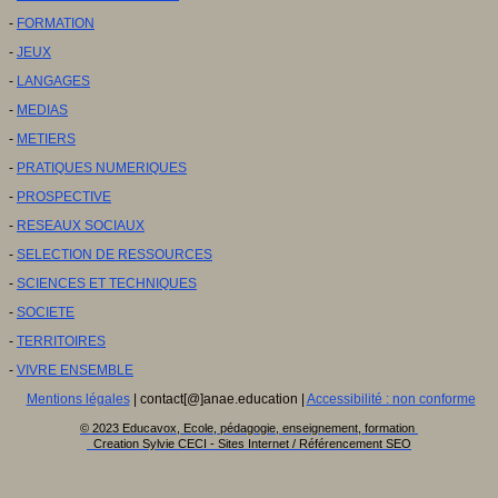
-
FORMATION
-
JEUX
-
LANGAGES
-
MEDIAS
-
METIERS
-
PRATIQUES NUMERIQUES
-
PROSPECTIVE
-
RESEAUX SOCIAUX
-
SELECTION DE RESSOURCES
-
SCIENCES ET TECHNIQUES
-
SOCIETE
-
TERRITOIRES
-
VIVRE ENSEMBLE
Mentions légales
| contact[@]anae.education |
Accessibilité : non conforme
© 2023 Educavox, Ecole, pédagogie, enseignement, formation
Creation Sylvie CECI - Sites Internet / Référencement SEO