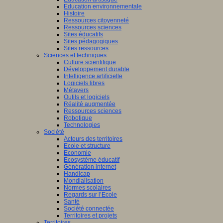
Education environnementale
Histoire
Ressources citoyenneté
Ressources sciences
Sites éducatifs
Sites pédagogiques
Sites ressources
Sciences et techniques
Culture scientifique
Développement durable
Intelligence artificielle
Logiciels libres
Métavers
Outils et logiciels
Réalité augmentée
Ressources sciences
Robotique
Technologies
Société
Acteurs des territoires
Ecole et structure
Economie
Ecosystème éducatif
Génération internet
Handicap
Mondialisation
Normes scolaires
Regards sur l’Ecole
Santé
Société connectée
Territoires et projets
Territoires