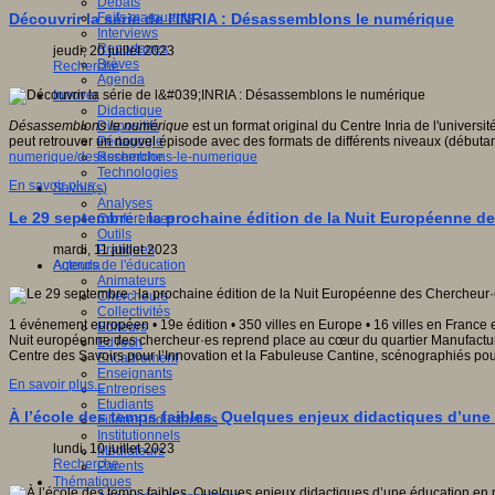
Débats
Faits marquants
Découvrir la série de l'INRIA : Désassemblons le numérique
Interviews
Reportages
jeudi, 20 juillet 2023
Brèves
Recherche
Agenda
Innover
Didactique
Dispositifs
Désassemblons le numérique
est un format original du Centre Inria de l'univer
Pédagogie
peut retrouver un nouvel épisode avec des formats de différents niveaux (début
Recherche
numerique/desassemblons-le-numerique
Technologies
En savoir plus...
Savoir(s)
Analyses
Le 29 septembre : la prochaine édition de la Nuit Européenne de
Conférences
Outils
Pratiques
mardi, 11 juillet 2023
Acteurs de l'éducation
Agenda
Animateurs
Chercheurs
Collectivités
1 événement européen • 19e édition • 350 villes en Europe • 16 villes en France
Editeurs
Nuit européenne des chercheur·es reprend place au cœur du quartier Manufacture-C
EdTech
Centre des Savoirs pour l’Innovation et la Fabuleuse Cantine, scénographiés pou
Encadrement
Enseignants
En savoir plus...
Entreprises
Etudiants
À l’école des temps faibles. Quelques enjeux didactiques d’une
Filières industrielles
Institutionnels
lundi, 10 juillet 2023
Médiateurs
Recherche
Parents
Thématiques