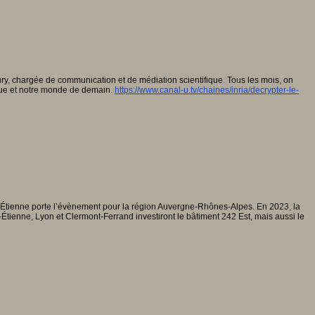
ury, chargée de communication et de médiation scientifique. Tous les mois, on
ique et notre monde de demain.
https://www.canal-u.tv/chaines/inria/decrypter-le-
t-Étienne porte l’évènement pour la région Auvergne-Rhônes-Alpes. En 2023, la
tienne, Lyon et Clermont-Ferrand investiront le bâtiment 242 Est, mais aussi le