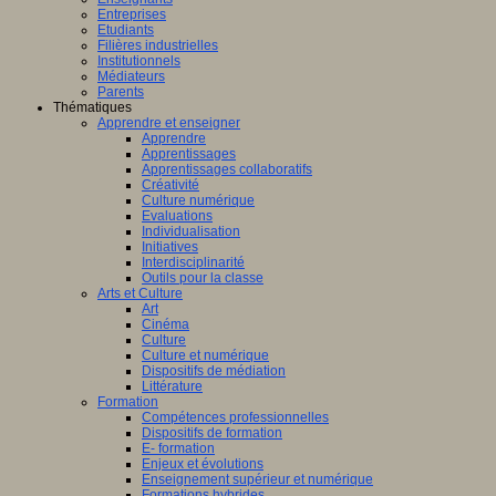
Entreprises
Etudiants
Filières industrielles
Institutionnels
Médiateurs
Parents
Thématiques
Apprendre et enseigner
Apprendre
Apprentissages
Apprentissages collaboratifs
Créativité
Culture numérique
Evaluations
Individualisation
Initiatives
Interdisciplinarité
Outils pour la classe
Arts et Culture
Art
Cinéma
Culture
Culture et numérique
Dispositifs de médiation
Littérature
Formation
Compétences professionnelles
Dispositifs de formation
E- formation
Enjeux et évolutions
Enseignement supérieur et numérique
Formations hybrides