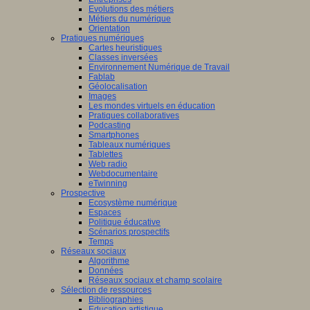
Evolutions des métiers
Métiers du numérique
Orientation
Pratiques numériques
Cartes heuristiques
Classes inversées
Environnement Numérique de Travail
Fablab
Géolocalisation
Images
Les mondes virtuels en éducation
Pratiques collaboratives
Podcasting
Smartphones
Tableaux numériques
Tablettes
Web radio
Webdocumentaire
eTwinning
Prospective
Ecosystème numérique
Espaces
Politique éducative
Scénarios prospectifs
Temps
Réseaux sociaux
Algorithme
Données
Réseaux sociaux et champ scolaire
Sélection de ressources
Bibliographies
Education artistique