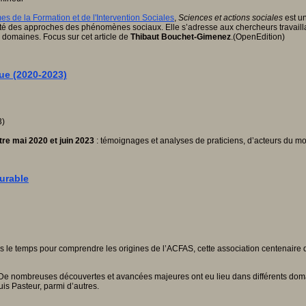
 de la Formation et de l'Intervention Sociales
,
Sciences et actions sociales
est un
sité des approches des phénomènes sociaux. Elle s’adresse aux chercheurs travaillan
s domaines. Focus sur cet article de
Thibaut Bouchet-Gimenez
.(OpenEdition)
que (2020-2023)
tre mai 2020 et juin 2023
: témoignages et analyses de praticiens, d’acteurs du m
urable
le temps pour comprendre les origines de l’ACFAS, cette association centenaire do
». De nombreuses découvertes et avancées majeures ont eu lieu dans différents do
is Pasteur, parmi d’autres.