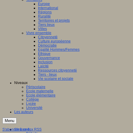
Europe
International
Régions
Ruralité
Territoires et projets
Tiers lieux
Villes
Vivre ensemble
Citoyenneté
Culture européenne
Démocratie
Egalité Hommes/Femmes
Ethique
Gouvernance
Inclusion
Laïcité
Ressources citoyenneté
Tiers - lieux
Vie scolaire et sociale
Niveaux
Périscolaire
Ecole maternelle
Ecole élémentaire
Collège
Lycée
Université
Les auteurs
Menu
S'abonner à ce flux RSS
S'informer