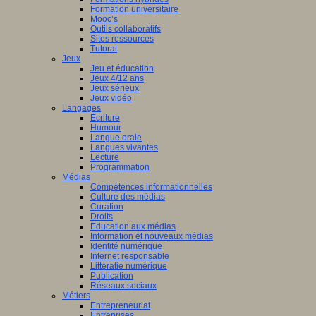
Formation universitaire
Mooc’s
Outils collaboratifs
Sites ressources
Tutorat
Jeux
Jeu et éducation
Jeux 4/12 ans
Jeux sérieux
Jeux vidéo
Langages
Ecriture
Humour
Langue orale
Langues vivantes
Lecture
Programmation
Médias
Compétences informationnelles
Culture des médias
Curation
Droits
Education aux médias
Information et nouveaux médias
Identité numérique
Internet responsable
Littératie numérique
Publication
Réseaux sociaux
Métiers
Entrepreneuriat
Entreprises