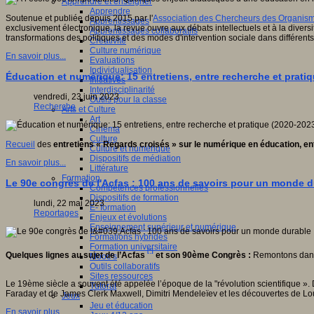
Apprendre et enseigner
Apprendre
Soutenue et publiée depuis 2015 par l'
Association des Chercheurs des Organismes
Apprentissages
exclusivement électronique, la revue ouvre aux débats intellectuels et à la diver
Apprentissages collaboratifs
transformations des politiques et des modes d'intervention sociale dans différent
Créativité
Culture numérique
En savoir plus...
Evaluations
Individualisation
Éducation et numérique: 15 entretiens, entre recherche et prati
Initiatives
Interdisciplinarité
vendredi, 23 juin 2023
Outils pour la classe
Recherche
Arts et Culture
Art
Cinéma
Culture
Recueil
des
entretiens « Regards croisés » sur le numérique en éducation, en
Culture et numérique
Dispositifs de médiation
En savoir plus...
Littérature
Formation
Le 90e congrès de l'Acfas : 100 ans de savoirs pour un monde d
Compétences professionnelles
Dispositifs de formation
lundi, 22 mai 2023
E- formation
Reportages
Enjeux et évolutions
Enseignement supérieur et numérique
Formations hybrides
Formation universitaire
[*]
Quelques lignes au sujet de l’Acfas
et son 90ème Congrès :
Remontons dans 
Mooc’s
Outils collaboratifs
Sites ressources
Le 19ème siècle a souvent été appelée l’époque de la "révolution scientifique 
Tutorat
Faraday et de James Clerk Maxwell, Dimitri Mendeleïev et les découvertes de Lou
Jeux
Jeu et éducation
En savoir plus...