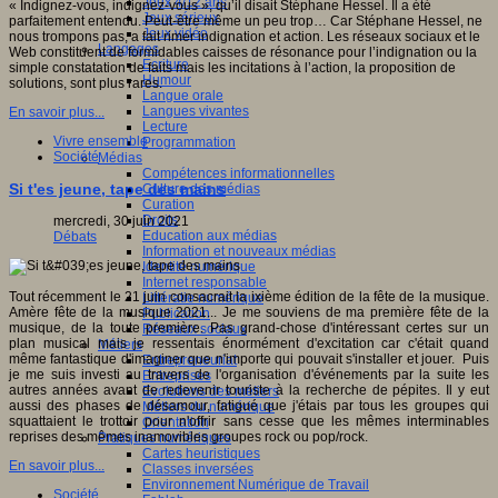
Jeux 4/12 ans
« Indignez-vous, indignez-vous », qu’il disait Stéphane Hessel. Il a été
Jeux sérieux
parfaitement entendu. Peut-être même un peu trop… Car Stéphane Hessel, ne
Jeux vidéo
nous trompons pas, a fait rimer indignation et action. Les réseaux sociaux et le
Langages
Web constituent de formidables caisses de résonance pour l’indignation ou la
Ecriture
simple constatation de faits mais les incitations à l’action, la proposition de
Humour
solutions, sont plus rares.
Langue orale
Langues vivantes
En savoir plus...
Lecture
Vivre ensemble
Programmation
Société
Médias
Compétences informationnelles
Si t'es jeune, tape des mains
Culture des médias
Curation
Droits
mercredi, 30 juin 2021
Education aux médias
Débats
Information et nouveaux médias
Identité numérique
Internet responsable
Tout récemment le 21 juin consacrait la ixième édition de la fête de la musique.
Littératie numérique
Amère fête de la musique 2021... Je me souviens de ma première fête de la
Publication
musique, de la toute première. Pas grand-chose d'intéressant certes sur un
Réseaux sociaux
plan musical mais je ressentais énormément d'excitation car c'était quand
Métiers
même fantastique d'imaginer que n'importe qui pouvait s'installer et jouer. Puis
Entrepreneuriat
je me suis investi au travers de l'organisation d'événements par la suite les
Entreprises
autres années avant de redevenir touriste à la recherche de pépites. Il y eut
Evolutions des métiers
aussi des phases de désamour, fatigué que j'étais par tous les groupes qui
Métiers du numérique
squattaient le trottoir pour n'offrir sans cesse que les mêmes interminables
Orientation
reprises des mêmes inamovibles groupes rock ou pop/rock.
Pratiques numériques
Cartes heuristiques
En savoir plus...
Classes inversées
Environnement Numérique de Travail
Société