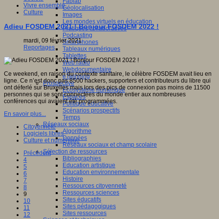
Fablab
Vivre ensemble
Géolocalisation
Culture
Images
Les mondes virtuels en éducation
Adieu FOSDEM 2021 ! Bonjour FOSDEM 2022 !
Pratiques collaboratives
Podcasting
mardi, 09 février 2021
Smartphones
Reportages
Tableaux numériques
Tablettes
Web radio
Webdocumentaire
Ce weekend, en raison du contexte sanitaire, le célèbre FOSDEM avait lieu en
eTwinning
ligne. Ce n’est donc pas 8500 hackers, supporters et contributeurs du libre qui
Prospective
ont déferlé sur Bruxelles mais lors des pics de connexion pas moins de 11500
Ecosystème numérique
personnes qui se sont connectées du monde entier aux nombreuses
Espaces
conférences qui avaient été programmées.
Politique éducative
Scénarios prospectifs
En savoir plus...
Temps
Réseaux sociaux
Citoyenneté
Algorithme
Logiciels libres
Données
Culture et numérique
Réseaux sociaux et champ scolaire
Sélection de ressources
Précédent
Bibliographies
4
Education artistique
5
Education environnementale
6
Histoire
7
Ressources citoyenneté
8
Ressources sciences
9
Sites éducatifs
10
Sites pédagogiques
11
Sites ressources
12