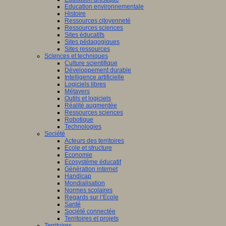
Education environnementale
Histoire
Ressources citoyenneté
Ressources sciences
Sites éducatifs
Sites pédagogiques
Sites ressources
Sciences et techniques
Culture scientifique
Développement durable
Intelligence artificielle
Logiciels libres
Métavers
Outils et logiciels
Réalité augmentée
Ressources sciences
Robotique
Technologies
Société
Acteurs des territoires
Ecole et structure
Economie
Ecosystème éducatif
Génération internet
Handicap
Mondialisation
Normes scolaires
Regards sur l’Ecole
Santé
Société connectée
Territoires et projets
Territoires