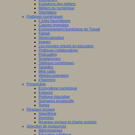
Evolutions des métiers
Métiers du numérique
Orientation
Pratiques numériques
Cartes heuristiques
Classes inversées
Environnement Numérique de Travail
Fablab
Géolocalisation
Images
Les mondes virtuels en éducation
Pratiques collaboratives
Podcasting
Smartphones
Tableaux numériques
Tablettes
Web radio
Webdocumentaire
eTwinning
Prospective
Ecosystème numérique
Espaces
Politique éducative
Scénarios prospectifs
Temps
Réseaux sociaux
Algorithme
Données
Réseaux sociaux et champ scolaire
Sélection de ressources
Bibliographies
Education artistique