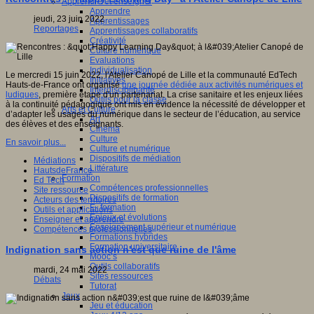
Apprendre et enseigner
Apprendre
jeudi, 23 juin 2022
Apprentissages
Reportages
Apprentissages collaboratifs
Créativité
Culture numérique
Evaluations
Individualisation
Le mercredi 15 juin 2022, l'Atelier Canopé de Lille et la communauté EdTech
Initiatives
Hauts-de-France ont organisé
une journée dédiée aux activités numériques et
Interdisciplinarité
ludiques
, première étape d'un partenariat. La crise sanitaire et les enjeux liées
Outils pour la classe
à la continuité pédagogique ont mis en évidence la nécessité de développer et
Arts et Culture
d’adapter les usages du numérique dans le secteur de l’éducation, au service
Art
des élèves et des enseignants.
Cinéma
Culture
En savoir plus...
Culture et numérique
Dispositifs de médiation
Médiations
Littérature
HautsdeFrance
Formation
Ed Tech
Compétences professionnelles
Site ressource
Dispositifs de formation
Acteurs des territoires
E- formation
Outils et applications
Enjeux et évolutions
Enseigner et apprendre
Enseignement supérieur et numérique
Compétences professionnelles
Formations hybrides
Formation universitaire
Indignation sans action n'est que ruine de l'âme
Mooc’s
Outils collaboratifs
mardi, 24 mai 2022
Sites ressources
Débats
Tutorat
Jeux
Jeu et éducation