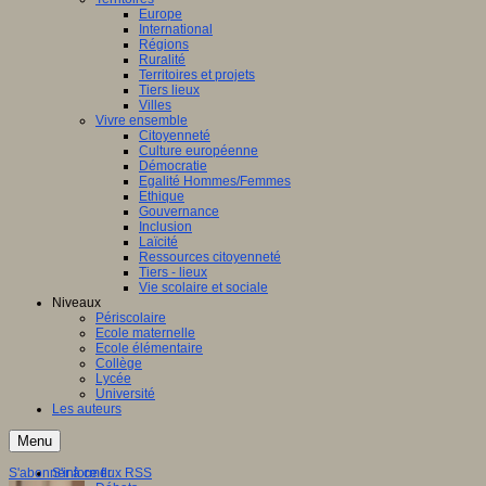
Europe
International
Régions
Ruralité
Territoires et projets
Tiers lieux
Villes
Vivre ensemble
Citoyenneté
Culture européenne
Démocratie
Egalité Hommes/Femmes
Ethique
Gouvernance
Inclusion
Laïcité
Ressources citoyenneté
Tiers - lieux
Vie scolaire et sociale
Niveaux
Périscolaire
Ecole maternelle
Ecole élémentaire
Collège
Lycée
Université
Les auteurs
Menu
S'abonner à ce flux RSS
S'informer