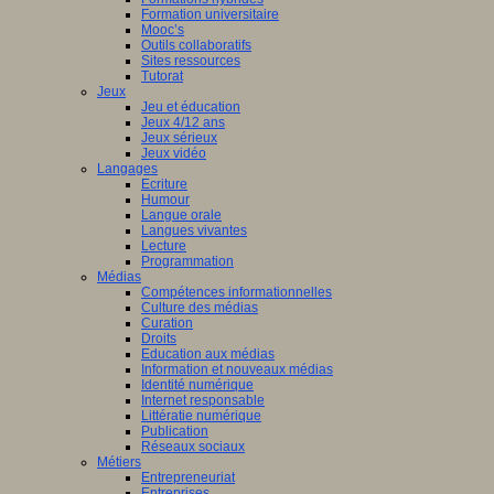
Formation universitaire
Mooc’s
Outils collaboratifs
Sites ressources
Tutorat
Jeux
Jeu et éducation
Jeux 4/12 ans
Jeux sérieux
Jeux vidéo
Langages
Ecriture
Humour
Langue orale
Langues vivantes
Lecture
Programmation
Médias
Compétences informationnelles
Culture des médias
Curation
Droits
Education aux médias
Information et nouveaux médias
Identité numérique
Internet responsable
Littératie numérique
Publication
Réseaux sociaux
Métiers
Entrepreneuriat
Entreprises