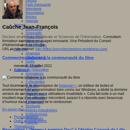
Débats
Faits marquants
Interviews
Reportages
Brèves
Agenda
Innover
Cauche Jean-François
Didactique
Dispositifs
Docteur en Histoire Médiévale et Sciences de l’Information.
Consultant-
Pédagogie
formateur-animateur en usages innovants. Vice-Président du Conseil
Recherche
d'Administration de l'An@é.
Technologies
URL du site internet:
http://https://upcyclecommons.wordpress.com/
Savoir(s)
Analyses
Comment collaborer à la communauté du libre
Conférences
Outils
Pratiques
mercredi, 13 juillet 2022
Acteurs de l'éducation
Analyses
Animateurs
Chercheurs
Collectivités
Tout récemment, le développeur de
Notepad++
, un éditeur de textes et
Editeurs
environnement de programmation bien connu sur Windows, a dédié la dernière
EdTech
version de son logiciel aux « utilisateurs insatisfaits ». Cela fait suite à un mail
Encadrement
insultant reçu d’un utilisateur mécontent, auquel il a répondu avec beaucoup
Enseignants
d’humour en lui proposant de le rembourser.
Entreprises
Etudiants
En savoir plus...
Filières industrielles
Institutionnels
Programmation
Médiateurs
Outils et applications
Parents
Thématiques
Rencontres : "Happy Learning Day" à l'Atelier Canopé de Lille