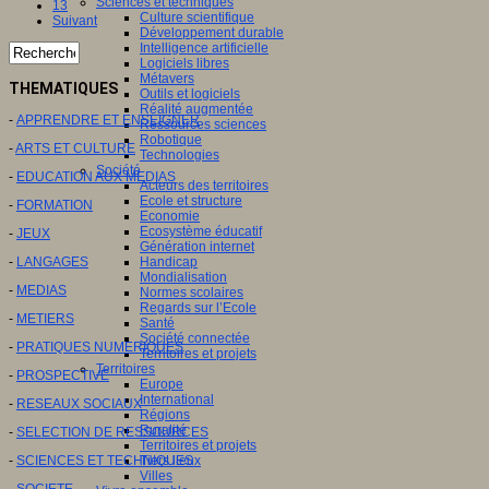
Sciences et techniques
13
Culture scientifique
Suivant
Développement durable
Intelligence artificielle
Logiciels libres
Métavers
THEMATIQUES
Outils et logiciels
Réalité augmentée
-
APPRENDRE ET ENSEIGNER
Ressources sciences
Robotique
-
ARTS ET CULTURE
Technologies
Société
-
EDUCATION AUX MEDIAS
Acteurs des territoires
Ecole et structure
-
FORMATION
Economie
Ecosystème éducatif
-
JEUX
Génération internet
Handicap
-
LANGAGES
Mondialisation
-
MEDIAS
Normes scolaires
Regards sur l’Ecole
-
METIERS
Santé
Société connectée
-
PRATIQUES NUMERIQUES
Territoires et projets
Territoires
-
PROSPECTIVE
Europe
International
-
RESEAUX SOCIAUX
Régions
Ruralité
-
SELECTION DE RESSOURCES
Territoires et projets
Tiers lieux
-
SCIENCES ET TECHNIQUES
Villes