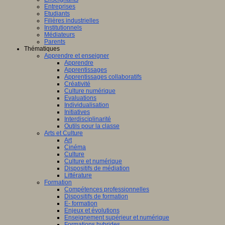
Entreprises
Etudiants
Filières industrielles
Institutionnels
Médiateurs
Parents
Thématiques
Apprendre et enseigner
Apprendre
Apprentissages
Apprentissages collaboratifs
Créativité
Culture numérique
Evaluations
Individualisation
Initiatives
Interdisciplinarité
Outils pour la classe
Arts et Culture
Art
Cinéma
Culture
Culture et numérique
Dispositifs de médiation
Littérature
Formation
Compétences professionnelles
Dispositifs de formation
E- formation
Enjeux et évolutions
Enseignement supérieur et numérique
Formations hybrides