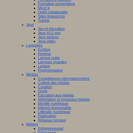
Formation universitaire
Mooc’s
Outils collaboratifs
Sites ressources
Tutorat
Jeux
Jeu et éducation
Jeux 4/12 ans
Jeux sérieux
Jeux vidéo
Langages
Ecriture
Humour
Langue orale
Langues vivantes
Lecture
Programmation
Médias
Compétences informationnelles
Culture des médias
Curation
Droits
Education aux médias
Information et nouveaux médias
Identité numérique
Internet responsable
Littératie numérique
Publication
Réseaux sociaux
Métiers
Entrepreneuriat
Entreprises