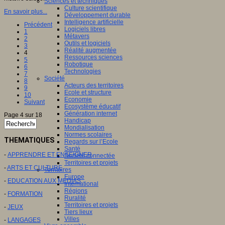
Sciences et techniques
Culture scientifique
En savoir plus...
Développement durable
Intelligence artificielle
Précédent
Logiciels libres
1
Métavers
2
Outils et logiciels
3
Réalité augmentée
4
Ressources sciences
5
Robotique
6
Technologies
7
Société
8
Acteurs des territoires
9
Ecole et structure
10
Economie
Suivant
Ecosystème éducatif
Génération internet
Page 4 sur 18
Handicap
Mondialisation
Normes scolaires
THEMATIQUES
Regards sur l’Ecole
Santé
-
APPRENDRE ET ENSEIGNER
Société connectée
Territoires et projets
-
ARTS ET CULTURE
Territoires
Europe
-
EDUCATION AUX MEDIAS
International
Régions
-
FORMATION
Ruralité
Territoires et projets
-
JEUX
Tiers lieux
Villes
-
LANGAGES