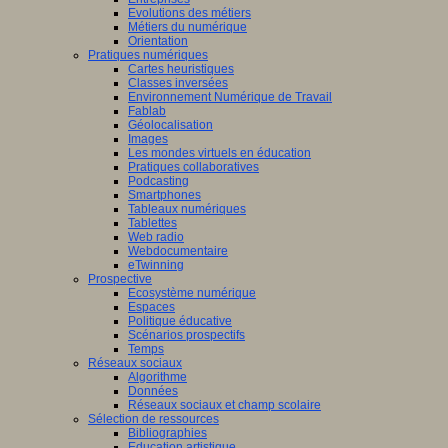
Evolutions des métiers
Métiers du numérique
Orientation
Pratiques numériques
Cartes heuristiques
Classes inversées
Environnement Numérique de Travail
Fablab
Géolocalisation
Images
Les mondes virtuels en éducation
Pratiques collaboratives
Podcasting
Smartphones
Tableaux numériques
Tablettes
Web radio
Webdocumentaire
eTwinning
Prospective
Ecosystème numérique
Espaces
Politique éducative
Scénarios prospectifs
Temps
Réseaux sociaux
Algorithme
Données
Réseaux sociaux et champ scolaire
Sélection de ressources
Bibliographies
Education artistique