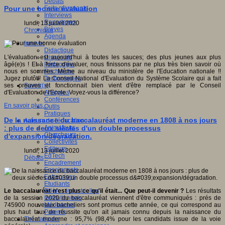
Débats
Faits marquants
Pour une bonne évaluation
Interviews
Reportages
lundi, 13 juillet 2020
Brèves
Chronique
Agenda
Innover
Didactique
Dispositifs
L'évaluation est aujourd'hui à toutes les sauces; des plus jeunes aux plus
Pédagogie
âgé(e)s ! Et à force d'évaluer, nous finissons par ne plus très bien savoir où
Recherche
nous en sommes. Même au niveau du ministère de l'Education nationale !!
Technologies
Jugez plutôt!! La Conseil National d'Evaluation du Système Scolaire qui a fait
Savoir(s)
ses preuves et fonctionnait bien vient d'être remplacé par le Conseil
Analyses
d'Evaluation de l'Ecole. Voyez-vous la différence?
Conférences
En savoir plus...
Outils
Pratiques
De la naissance du baccalauréat moderne en 1808 à nos jours
Acteurs de l'éducation
Animateurs
: plus de deux siècles d'un double processus
Chercheurs
d'expansion/dégradation.
Collectivités
Editeurs
lundi, 13 juillet 2020
EdTech
Débats
Encadrement
Enseignants
Entreprises
Etudiants
Filières industrielles
Le baccalauréat n'est plus ce qu'il était... Que peut-il devenir ?
Les résultats
Institutionnels
de la session 2020 du baccalauréat viennent d'être communiqués : prés de
Médiateurs
745900 nouveaux bacheliers sont promus cette année, ce qui correspond au
Parents
plus haut taux de réussite qu'on ait jamais connu depuis la naissance du
Thématiques
baccalauréat moderne : 95,7% (98,4% pour les candidats issue de la voie