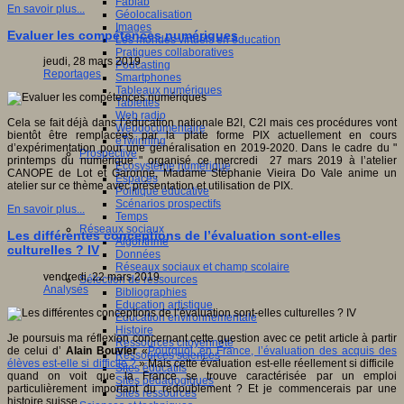
Fablab
En savoir plus...
Géolocalisation
Images
Evaluer les compétences numériques
Les mondes virtuels en éducation
Pratiques collaboratives
jeudi, 28 mars 2019
Podcasting
Reportages
Smartphones
Tableaux numériques
Tablettes
Web radio
Cela se fait déjà dans l’éducation nationale B2I, C2I mais ces procédures vont
Webdocumentaire
bientôt être remplacées par la plate forme PIX actuellement en cours
eTwinning
d’expérimentation pour une généralisation en 2019-2020. Dans le cadre du "
Prospective
printemps du numérique " organisé ce mercredi 27 mars 2019 à l’atelier
Ecosystème numérique
CANOPE de Lot et Garonne, Madame Stéphanie Vieira Do Vale anime un
Espaces
atelier sur ce thème avec présentation et utilisation de PIX.
Politique éducative
Scénarios prospectifs
En savoir plus...
Temps
Réseaux sociaux
Les différentes conceptions de l’évaluation sont-elles
Algorithme
culturelles ? IV
Données
Réseaux sociaux et champ scolaire
vendredi, 22 mars 2019
Sélection de ressources
Analyses
Bibliographies
Education artistique
Education environnementale
Histoire
Je poursuis ma réflexion concernant cette question avec ce petit article à partir
Ressources citoyenneté
de celui d’
Alain Bouvier
«
Pourquoi, en France, l’évaluation des acquis des
Ressources sciences
élèves est-elle si difficile ?
» Mais cette évaluation est-elle réellement si difficile
Sites éducatifs
quand on voit que la France se trouve caractérisée par un emploi
Sites pédagogiques
particulièrement important du redoublement ? Et je commencerais par une
Sites ressources
histoire suisse.