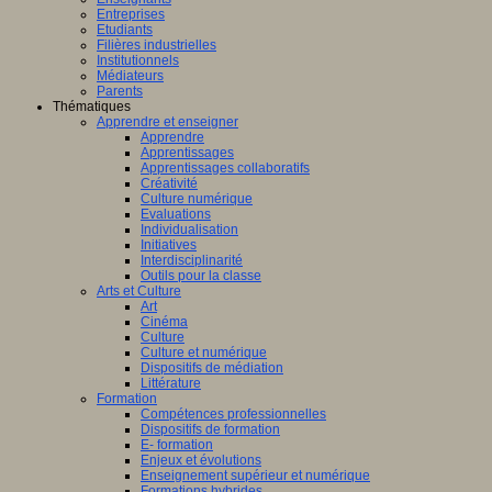
Entreprises
Etudiants
Filières industrielles
Institutionnels
Médiateurs
Parents
Thématiques
Apprendre et enseigner
Apprendre
Apprentissages
Apprentissages collaboratifs
Créativité
Culture numérique
Evaluations
Individualisation
Initiatives
Interdisciplinarité
Outils pour la classe
Arts et Culture
Art
Cinéma
Culture
Culture et numérique
Dispositifs de médiation
Littérature
Formation
Compétences professionnelles
Dispositifs de formation
E- formation
Enjeux et évolutions
Enseignement supérieur et numérique
Formations hybrides