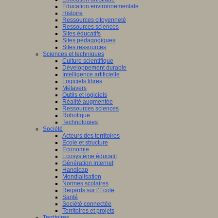
Education environnementale
Histoire
Ressources citoyenneté
Ressources sciences
Sites éducatifs
Sites pédagogiques
Sites ressources
Sciences et techniques
Culture scientifique
Développement durable
Intelligence artificielle
Logiciels libres
Métavers
Outils et logiciels
Réalité augmentée
Ressources sciences
Robotique
Technologies
Société
Acteurs des territoires
Ecole et structure
Economie
Ecosystème éducatif
Génération internet
Handicap
Mondialisation
Normes scolaires
Regards sur l’Ecole
Santé
Société connectée
Territoires et projets
Territoires