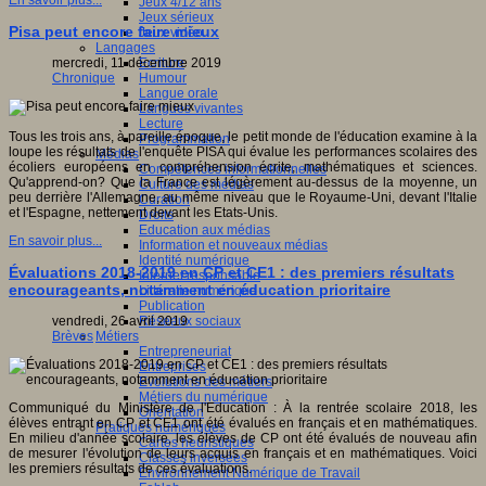
En savoir plus...
Jeux 4/12 ans
Jeux sérieux
Pisa peut encore faire mieux
Jeux vidéo
Langages
Ecriture
mercredi, 11 décembre 2019
Humour
Chronique
Langue orale
Langues vivantes
Lecture
Tous les trois ans, à pareille époque, le petit monde de l'éducation examine à la
Programmation
loupe les résultats de l'enquête PISA qui évalue les performances scolaires des
Médias
écoliers européens en compréhension écrite, mathématiques et sciences.
Compétences informationnelles
Qu'apprend-on? Que la France est légèrement au-dessus de la moyenne, un
Culture des médias
peu derrière l'Allemagne, au même niveau que le Royaume-Uni, devant l'Italie
Curation
et l'Espagne, nettement devant les Etats-Unis.
Droits
Education aux médias
En savoir plus...
Information et nouveaux médias
Identité numérique
Évaluations 2018-2019 en CP et CE1 : des premiers résultats
Internet responsable
encourageants, notamment en éducation prioritaire
Littératie numérique
Publication
Réseaux sociaux
vendredi, 26 avril 2019
Métiers
Brèves
Entrepreneuriat
Entreprises
Evolutions des métiers
Métiers du numérique
Communiqué du Ministère de l'Education : À la rentrée scolaire 2018, les
Orientation
élèves entrant en CP et CE1 ont été évalués en français et en mathématiques.
Pratiques numériques
En milieu d'année scolaire, les élèves de CP ont été évalués de nouveau afin
Cartes heuristiques
de mesurer l'évolution de leurs acquis en français et en mathématiques. Voici
Classes inversées
les premiers résultats de ces évaluations.
Environnement Numérique de Travail