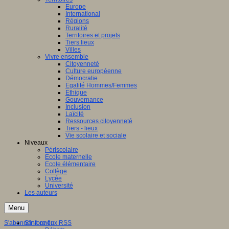
Europe
International
Régions
Ruralité
Territoires et projets
Tiers lieux
Villes
Vivre ensemble
Citoyenneté
Culture européenne
Démocratie
Egalité Hommes/Femmes
Ethique
Gouvernance
Inclusion
Laïcité
Ressources citoyenneté
Tiers - lieux
Vie scolaire et sociale
Niveaux
Périscolaire
Ecole maternelle
Ecole élémentaire
Collège
Lycée
Université
Les auteurs
Menu
S'abonner à ce flux RSS
S'informer