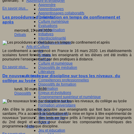
Apprendre et enseigner
générale).
Apprendre
En savoir plus...
Apprentissages
Apprentissages collaboratifs
Les procédures d’orientation en temps de confinement et
Créativité
Culture numérique
après
Evaluations
Individualisation
mercredi, 15 avril 2020
Initiatives
Débats
Interdisciplinarité
Outils pour la classe
Arts et Culture
Art
Le confinement a commencé en France le 16 mars 2020. Les établissements
Cinéma
scolaires furent fermés mais les enseignants et les élèves ont été invités à
Culture
poursuivre l’enseignement par des pratiques à distance.
Culture et numérique
En savoir plus...
Dispositifs de médiation
Littérature
De nouveaux tests par discipline sur tous les niveaux, du
Formation
Compétences professionnelles
collège au lycée
Dispositifs de formation
E- formation
lundi, 30 mars 2020
Enjeux et évolutions
Dispositifs
Enseignement supérieur et numérique
Formations hybrides
Formation universitaire
Mooc’s
Afin d’être le plus utile possible aux enseignants qui font face à l’urgence
Outils collaboratifs
sanitaire, Pix a accéléré la fabrication et la mise en ligne à titre expérimental de
Sites ressources
nouveaux “parcours”, des tests en ligne prêts à l’emploi pour les enseignants
Tutorat
du 2nd degré et conçus pour évaluer les composantes numériques des
Jeux
programmes de chaque discipline.
Jeu et éducation