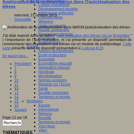
Sciences et techniques
Amélioration de la communication dans l'(auto)évaluation des
Culture scientifique
élèves
Développement durable
Intelligence artificielle
mercredi, 21 octobre 2015
Logiciels libres
Dispositifs
Métavers
Outils et logiciels
Réalité augmentée
Ressources sciences
J’ai déjà exposé dans un billet ("
Auto-évaluation des élèves via un formulaire
"
Robotique
) l’importance de l’auto-évaluation, et j’ai présenté un dispositif permettant de
Technologies
communiquer des évaluations aux élèves via un module de publipostage.
Cette
Société
carte
présente aussi ce dispositif (présentation à
Ludovia #12
)
Acteurs des territoires
Ecole et structure
En savoir plus...
Economie
Ecosystème éducatif
Précédent
Génération internet
7
Handicap
8
Mondialisation
9
Normes scolaires
10
Regards sur l’Ecole
11
Santé
12
Société connectée
13
Territoires et projets
14
Territoires
15
Europe
16
International
Suivant
Régions
Page 12 sur 18
Ruralité
Territoires et projets
Tiers lieux
Villes
THEMATIQUES