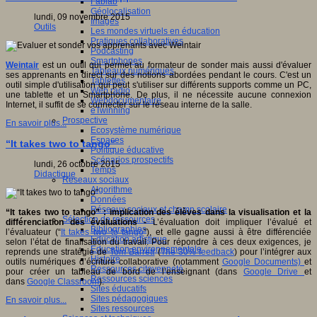
Fablab
Géolocalisation
lundi, 09 novembre 2015
Images
Outils
Les mondes virtuels en éducation
Pratiques collaboratives
Podcasting
Smartphones
Weintair
est un outil qui permet au formateur de sonder mais aussi d'évaluer
Tableaux numériques
ses apprenants en direct sur des notions abordées pendant le cours. C'est un
Tablettes
outil simple d'utilisation qui peut s'utiliser sur différents supports comme un PC,
Web radio
une tablette et un Smartphone. De plus, il ne nécessite aucune connexion
Webdocumentaire
Internet, il suffit de se connecter sur le réseau interne de la salle.
eTwinning
Prospective
En savoir plus...
Ecosystème numérique
Espaces
“It takes two to tango”
Politique éducative
Scénarios prospectifs
lundi, 26 octobre 2015
Temps
Didactique
Réseaux sociaux
Algorithme
Données
Réseaux sociaux et champ scolaire
“It takes two to tango” : implication des élèves dans la visualisation et la
Sélection de ressources
différenciation des évaluations -
L’évaluation doit impliquer l’évalué et
Bibliographies
l’évaluateur (“
It takes two to tango
”), et elle gagne aussi à être différenciée
Education artistique
selon l’état de finalisation du travail. Pour répondre à ces deux exigences, je
Education environnementale
reprends une stratégie de
Tom Barrett
(
The 30% feedback
) pour l’intégrer aux
Histoire
outils numériques d’écriture collaborative (notamment
Google Documents)
et
Ressources citoyenneté
pour créer un tableau de bord de l’enseignant (dans
Google Drive
et
Ressources sciences
dans
Google Classroom
).
Sites éducatifs
Sites pédagogiques
En savoir plus...
Sites ressources