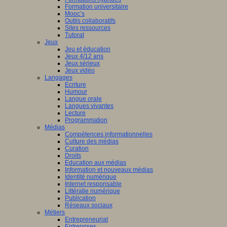
Formation universitaire
Mooc’s
Outils collaboratifs
Sites ressources
Tutorat
Jeux
Jeu et éducation
Jeux 4/12 ans
Jeux sérieux
Jeux vidéo
Langages
Ecriture
Humour
Langue orale
Langues vivantes
Lecture
Programmation
Médias
Compétences informationnelles
Culture des médias
Curation
Droits
Education aux médias
Information et nouveaux médias
Identité numérique
Internet responsable
Littératie numérique
Publication
Réseaux sociaux
Métiers
Entrepreneuriat
Entreprises