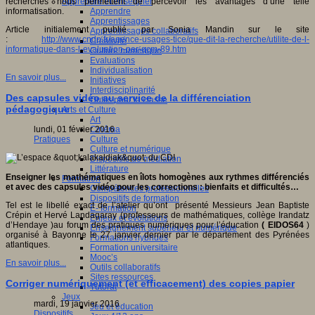
Apprendre et enseigner
recherches nous permettent de percevoir les avantages d’une telle
Apprendre
informatisation.
Apprentissages
Article initialement publié par Sonia Mandin sur le site
Apprentissages collaboratifs
:
http://www.cndp.fr/agence-usages-tice/que-dit-la-recherche/utilite-de-l-
Créativité
informatique-dans-l-evaluation-par-qcm-89.htm
Culture numérique
Evaluations
Individualisation
En savoir plus...
Initiatives
Interdisciplinarité
Des capsules vidéo au service de la différenciation
Outils pour la classe
pédagogique
Arts et Culture
Art
Cinéma
lundi, 01 février 2016
Culture
Pratiques
Culture et numérique
Dispositifs de médiation
Littérature
Enseigner les mathématiques en îlots homogènes aux rythmes différenciés
Formation
et avec des capsules vidéo pour les corrections : bienfaits et difficultés…
Compétences professionnelles
Dispositifs de formation
Tel est le libellé exact de l’atelier qu’ont présenté Messieurs Jean Baptiste
E- formation
Crépin et Hervé Landagaray (professeurs de mathématiques, collège Irandatz
Enjeux et évolutions
d’Hendaye )au forum des pratiques numériques pour l’éducation
( EIDOS64
)
Enseignement supérieur et numérique
organisé à Bayonne le 27 janvier dernier par le département des Pyrénées
Formations hybrides
atlantiques.
Formation universitaire
Mooc’s
En savoir plus...
Outils collaboratifs
Sites ressources
Corriger numériquement (et efficacement) des copies papier
Tutorat
Jeux
mardi, 19 janvier 2016
Jeu et éducation
Dispositifs