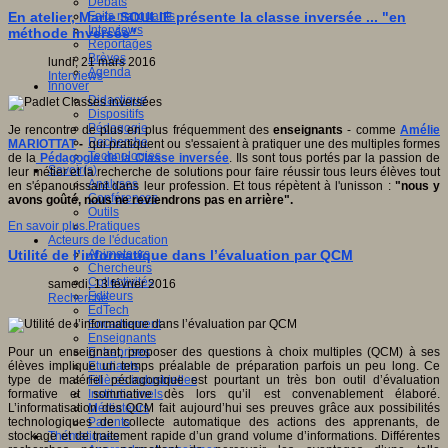
Débats
Faits marquants
En atelier, Marie SOULIE présente la classe inversée ... "en
Interviews
méthode inversée"
Reportages
Brèves
lundi, 21 mars 2016
Agenda
Interviews
Innover
Didactique
Dispositifs
Pédagogie
Je rencontre de plus en plus fréquemment des
enseignants
- comme
Amélie
Recherche
MARIOTTAT
-
qui pratiquent ou s'essaient à pratiquer une des multiples formes
Technologies
de la
Pédagogie de la Classe inversée
. Ils sont tous portés par la passion de
Savoir(s)
leur métier et la recherche de solutions pour faire réussir tous leurs élèves tout
Analyses
en s'épanouissant dans leur profession. Et tous répètent à l'unisson :
"nous y
Conférences
avons goûté, nous ne reviendrons pas en arrière".
Outils
Pratiques
En savoir plus...
Acteurs de l'éducation
Animateurs
Utilité de l’informatique dans l’évaluation par QCM
Chercheurs
Collectivités
samedi, 13 février 2016
Editeurs
Recherche
EdTech
Encadrement
Enseignants
Entreprises
Pour un enseignant, proposer des questions à choix multiples (QCM) à ses
Etudiants
élèves implique un temps préalable de préparation parfois un peu long. Ce
Filières industrielles
type de matériel pédagogique est pourtant un très bon outil d’évaluation
Institutionnels
formative et sommative dès lors qu’il est convenablement élaboré.
Médiateurs
L’informatisation des QCM fait aujourd’hui ses preuves grâce aux possibilités
Parents
technologiques de collecte automatique des actions des apprenants, de
Thématiques
stockage et de traitement rapide d’un grand volume d’informations. Différentes