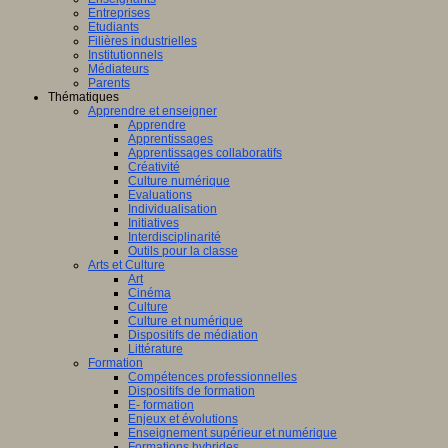
Entreprises
Etudiants
Filières industrielles
Institutionnels
Médiateurs
Parents
Thématiques
Apprendre et enseigner
Apprendre
Apprentissages
Apprentissages collaboratifs
Créativité
Culture numérique
Evaluations
Individualisation
Initiatives
Interdisciplinarité
Outils pour la classe
Arts et Culture
Art
Cinéma
Culture
Culture et numérique
Dispositifs de médiation
Littérature
Formation
Compétences professionnelles
Dispositifs de formation
E- formation
Enjeux et évolutions
Enseignement supérieur et numérique
Formations hybrides