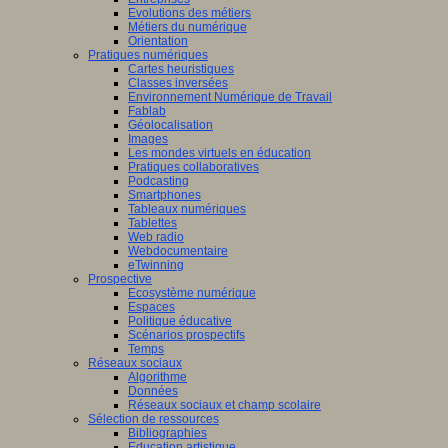
Evolutions des métiers
Métiers du numérique
Orientation
Pratiques numériques
Cartes heuristiques
Classes inversées
Environnement Numérique de Travail
Fablab
Géolocalisation
Images
Les mondes virtuels en éducation
Pratiques collaboratives
Podcasting
Smartphones
Tableaux numériques
Tablettes
Web radio
Webdocumentaire
eTwinning
Prospective
Ecosystème numérique
Espaces
Politique éducative
Scénarios prospectifs
Temps
Réseaux sociaux
Algorithme
Données
Réseaux sociaux et champ scolaire
Sélection de ressources
Bibliographies
Education artistique