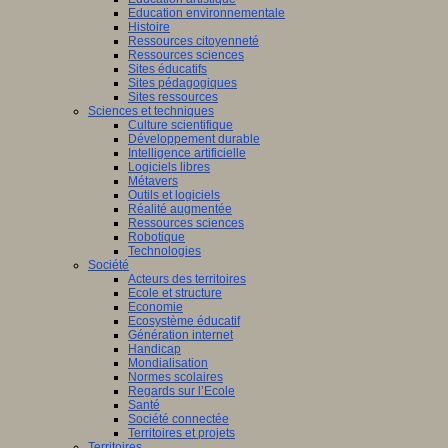
Education environnementale
Histoire
Ressources citoyenneté
Ressources sciences
Sites éducatifs
Sites pédagogiques
Sites ressources
Sciences et techniques
Culture scientifique
Développement durable
Intelligence artificielle
Logiciels libres
Métavers
Outils et logiciels
Réalité augmentée
Ressources sciences
Robotique
Technologies
Société
Acteurs des territoires
Ecole et structure
Economie
Ecosystème éducatif
Génération internet
Handicap
Mondialisation
Normes scolaires
Regards sur l’Ecole
Santé
Société connectée
Territoires et projets
Territoires