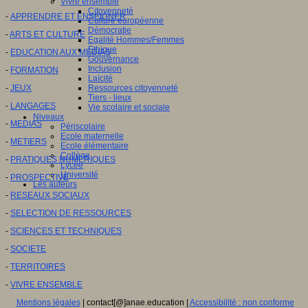
Vivre ensemble
Citoyenneté
-
APPRENDRE ET ENSEIGNER
Culture européenne
Démocratie
-
ARTS ET CULTURE
Egalité Hommes/Femmes
Ethique
-
EDUCATION AUX MEDIAS
Gouvernance
Inclusion
-
FORMATION
Laïcité
-
JEUX
Ressources citoyenneté
Tiers - lieux
-
LANGAGES
Vie scolaire et sociale
Niveaux
-
MEDIAS
Périscolaire
Ecole maternelle
-
METIERS
Ecole élémentaire
Collège
-
PRATIQUES NUMERIQUES
Lycée
Université
-
PROSPECTIVE
Les auteurs
-
RESEAUX SOCIAUX
-
SELECTION DE RESSOURCES
-
SCIENCES ET TECHNIQUES
-
SOCIETE
-
TERRITOIRES
-
VIVRE ENSEMBLE
Mentions légales
| contact[@]anae.education |
Accessibilité : non conforme