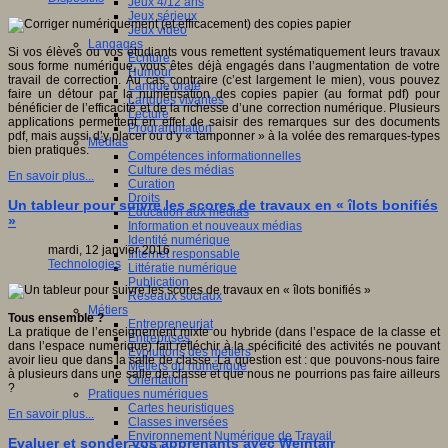
Jeux 4/12 ans
Jeux sérieux
Jeux vidéo
Langages
Si vos élèves ou vos étudiants vous remettent systématiquement leurs travaux
Ecriture
sous forme numérique, vous êtes déjà engagés dans l’augmentation de votre
Humour
travail de correction. Au cas contraire (c’est largement le mien), vous pouvez
Langue orale
faire un détour par la numérisation des copies papier (au format pdf) pour
Langues vivantes
bénéficier de l’efficacité et de la richesse d’une correction numérique. Plusieurs
Lecture
applications permettent en effet de saisir des remarques sur des documents
Programmation
pdf, mais aussi d’y placer ou d’y « tamponner » à la volée des remarques-types
Médias
bien pratiques.
Compétences informationnelles
Culture des médias
En savoir plus...
Curation
Droits
Un tableur pour suivre les scores de travaux en « îlots bonifiés
Education aux médias
»
Information et nouveaux médias
Identité numérique
mardi, 12 janvier 2016
Internet responsable
Technologies
Littératie numérique
Publication
Réseaux sociaux
Métiers
Tous ensemble ?
Entrepreneuriat
La pratique de l’enseignement mixte ou hybride (dans l’espace de la classe et
Entreprises
dans l’espace numérique) fait réfléchir à la spécificité des activités ne pouvant
Evolutions des métiers
avoir lieu que dans la salle de classe. La question est : que pouvons-nous faire
Métiers du numérique
à plusieurs dans une salle de classe et que nous ne pourrions pas faire ailleurs
Orientation
?
Pratiques numériques
Cartes heuristiques
En savoir plus...
Classes inversées
Environnement Numérique de Travail
Evaluer et sonder vos apprenants avec Weintair