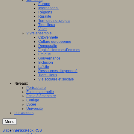
Europe
International
Régions
Ruralité
Territoires et projets
Tiers lieux
Villes
Vivre ensemble
Citoyenneté
Culture européenne
Démocratie
Egalité Hommes/Femmes
Ethique
Gouvernance
Inclusion
Laïcité
Ressources citoyenneté
Tiers - lieux
Vie scolaire et sociale
Niveaux
Périscolaire
Ecole maternelle
Ecole élémentaire
Collège
Lycée
Université
Les auteurs
Menu
S'abonner à ce flux RSS
S'informer