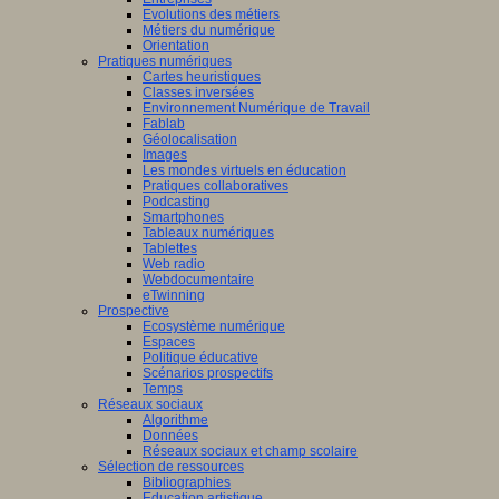
Evolutions des métiers
Métiers du numérique
Orientation
Pratiques numériques
Cartes heuristiques
Classes inversées
Environnement Numérique de Travail
Fablab
Géolocalisation
Images
Les mondes virtuels en éducation
Pratiques collaboratives
Podcasting
Smartphones
Tableaux numériques
Tablettes
Web radio
Webdocumentaire
eTwinning
Prospective
Ecosystème numérique
Espaces
Politique éducative
Scénarios prospectifs
Temps
Réseaux sociaux
Algorithme
Données
Réseaux sociaux et champ scolaire
Sélection de ressources
Bibliographies
Education artistique