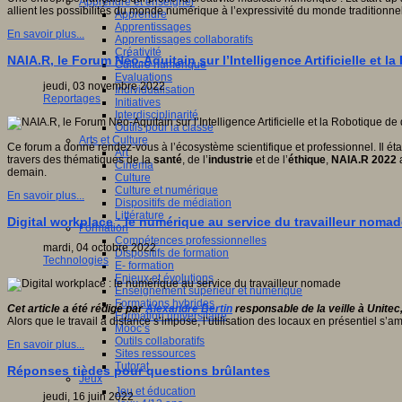
Apprendre et enseigner
allient les possibilités du monde numérique à l’expressivité du monde traditionnel 
Apprendre
Apprentissages
En savoir plus...
Apprentissages collaboratifs
Créativité
NAIA.R, le Forum Néo-Aquitain sur l’Intelligence Artificielle et 
Culture numérique
Evaluations
jeudi, 03 novembre 2022
Individualisation
Reportages
Initiatives
Interdisciplinarité
Outils pour la classe
Arts et Culture
Ce forum a donné rendez-vous à l’écosystème scientifique et professionnel. Il é
Art
travers des thématiques de la
santé
, de l’
industrie
et de l’
éthique
,
NAIA.R 2022
a
Cinéma
demain.
Culture
Culture et numérique
En savoir plus...
Dispositifs de médiation
Littérature
Digital workplace : le numérique au service du travailleur noma
Formation
Compétences professionnelles
mardi, 04 octobre 2022
Dispositifs de formation
Technologies
E- formation
Enjeux et évolutions
Enseignement supérieur et numérique
Formations hybrides
Cet article a été rédigé par
Alexandre Bertin
responsable de la veille à Unitec
Formation universitaire
Alors que le travail à distance s’impose, l’utilisation des locaux en présentiel s’a
Mooc’s
Outils collaboratifs
En savoir plus...
Sites ressources
Tutorat
Réponses tièdes pour questions brûlantes
Jeux
Jeu et éducation
jeudi, 16 juin 2022