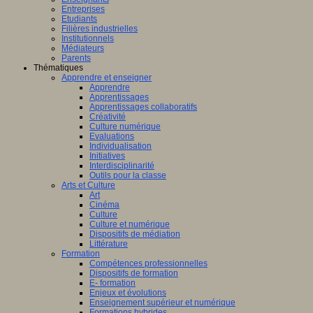
Entreprises
Etudiants
Filières industrielles
Institutionnels
Médiateurs
Parents
Thématiques
Apprendre et enseigner
Apprendre
Apprentissages
Apprentissages collaboratifs
Créativité
Culture numérique
Evaluations
Individualisation
Initiatives
Interdisciplinarité
Outils pour la classe
Arts et Culture
Art
Cinéma
Culture
Culture et numérique
Dispositifs de médiation
Littérature
Formation
Compétences professionnelles
Dispositifs de formation
E- formation
Enjeux et évolutions
Enseignement supérieur et numérique
Formations hybrides