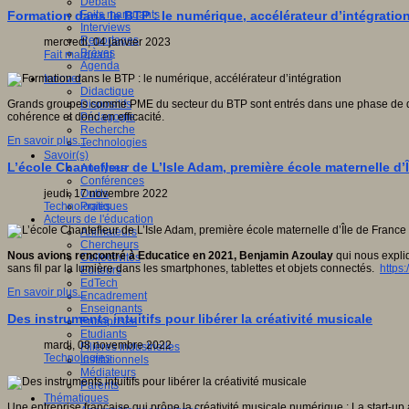
Débats
Faits marquants
Formation dans le BTP : le numérique, accélérateur d’intégratio
Interviews
Reportages
mercredi, 04 janvier 2023
Brèves
Fait marquant
Agenda
Innover
Didactique
Dispositifs
Grands groupes comme PME du secteur du BTP sont entrés dans une phase de digit
Pédagogie
cohérence et donc en efficacité.
Recherche
En savoir plus...
Technologies
Savoir(s)
L’école Chantefleur de L’Isle Adam, première école maternelle d’
Analyses
Conférences
Outils
jeudi, 17 novembre 2022
Pratiques
Technologies
Acteurs de l'éducation
Animateurs
Chercheurs
Nous avions rencontré à Educatice en 2021, Benjamin Azoulay
qui nous expliq
Collectivités
sans fil par la lumière dans les smartphones, tablettes et objets connectés.
https:
Editeurs
EdTech
En savoir plus...
Encadrement
Enseignants
Des instruments intuitifs pour libérer la créativité musicale
Entreprises
Etudiants
mardi, 08 novembre 2022
Filières industrielles
Technologies
Institutionnels
Médiateurs
Parents
Thématiques
Une entreprise française qui prône la créativité musicale numérique : La start