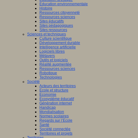
Education environnementale
Histoire
Ressources citoyenneté
Ressources sciences
Sites éducatifs
Sites pédagogiques
Sites ressources
Sciences et techniques
Culture scientifique
Développement durable
Intelligence artificielle
Logiciels libres
Métavers
Outils et logiciels
Réalité augmentée
Ressources sciences
Robotique
Technologies
Société
Acteurs des territoires
Ecole et structure
Economie
Ecosystème éducatif
Génération internet
Handicap
Mondialisation
Normes scolaires
Regards sur l’Ecole
Santé
Société connectée
Territoires et projets
Territoires