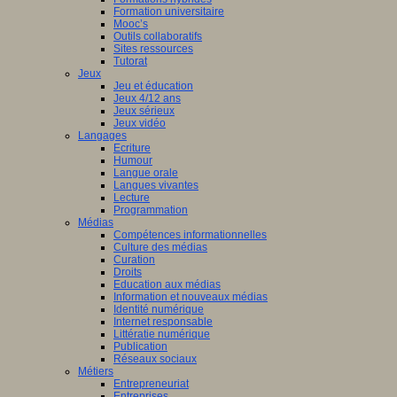
Formation universitaire
Mooc’s
Outils collaboratifs
Sites ressources
Tutorat
Jeux
Jeu et éducation
Jeux 4/12 ans
Jeux sérieux
Jeux vidéo
Langages
Ecriture
Humour
Langue orale
Langues vivantes
Lecture
Programmation
Médias
Compétences informationnelles
Culture des médias
Curation
Droits
Education aux médias
Information et nouveaux médias
Identité numérique
Internet responsable
Littératie numérique
Publication
Réseaux sociaux
Métiers
Entrepreneuriat
Entreprises