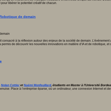
pour libérer le potentiel créatif de chacun.
la Robotique de demain
tait consacré à la réflexion autour des enjeux de la société de demain. L’événemen
 permis de découvrir les nouvelles innovations en matière d’IA et de robotique, et d
de
,
Nolan Cottier
et
Naémi Monfeuillard
, étudiants en Master à l’Université Borde
menuise. Place à l’entreprise éparse, où un ordinateur, une connexion Internet et des 