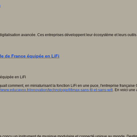
n
alisation avancée. Ces entreprises développent leur écosystème et leurs outils n
Île de France équipée en LiFi
uait comment, en miniaturisant la fonction LiFi en une puce, l'entreprise françai
//www.educavox.fr/innovation/technologie/lifimax-sans-fil-et-sans-wifi
. En voici une
-up a conçu un instrument de musique modulaire et connecté unique au monde. Des