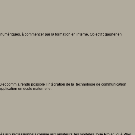
umériques, à commencer par la formation en interne. Objectif : gagner en
se Oledcomm a rendu possible l’intégration de la technologie de communication
 application en école maternelle.
tinés aux professionnels comme aux amateurs, les modèles Joué Pro et Joué Play