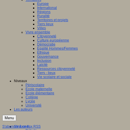
Europe
International
Régions
Ruralité
Territoires et projets
Tiers lieux
Villes
Vivre ensemble
Citoyenneté
Culture européenne
Démocratie
Egalité Hommes/Femmes
Ethique
Gouvernance
Inclusion
Laïcité
Ressources citoyenneté
Tiers - lieux
Vie scolaire et sociale
Niveaux
Périscolaire
Ecole maternelle
Ecole élémentaire
Collège
Lycée
Université
Les auteurs
Menu
S'abonner à ce flux RSS
S'informer