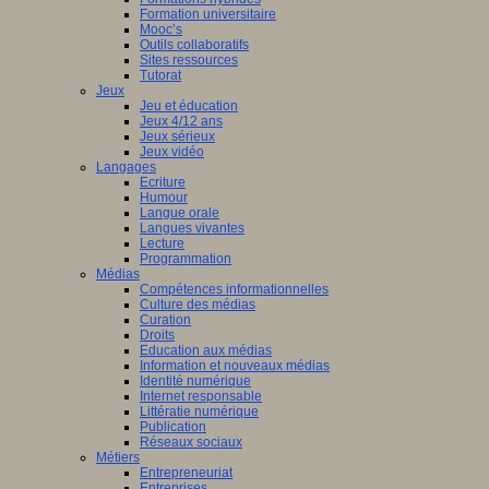
Formation universitaire
ion
Mooc’s
Outils collaboratifs
le
Sites ressources
sergues
Tutorat
Jeux
Jeu et éducation
z
Jeux 4/12 ans
Jeux sérieux
Jeux vidéo
ser
Langages
Ecriture
Humour
Langue orale
Langues vivantes
129_CP-
Lecture
Programmation
rsCogito.pdf
Médias
z
Compétences informationnelles
Culture des médias
Curation
ser
Droits
Education aux médias
Information et nouveaux médias
Identité numérique
Internet responsable
DLP2025_RemisePrix.JPG
Littératie numérique
Publication
Réseaux sociaux
Métiers
ge
Entrepreneuriat
Entreprises