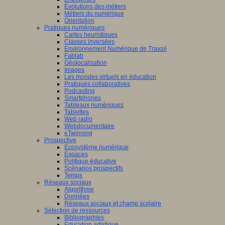
he
Evolutions des métiers
Métiers du numérique
tement,
cliquez
Orientation
Pratiques numériques
Cartes heuristiques
Classes inversées
Environnement Numérique de Travail
Fablab
Géolocalisation
Images
Les mondes virtuels en éducation
Pratiques collaboratives
Podcasting
Smartphones
uniqué
Tableaux numériques
Tablettes
e
Web radio
di
Webdocumentaire
eTwinning
mbre
Prospective
Ecosystème numérique
Espaces
Politique éducative
Scénarios prospectifs
Temps
Réseaux sociaux
Algorithme
Données
Réseaux sociaux et champ scolaire
t
Sélection de ressources
que
:
Bibliographies
Education artistique