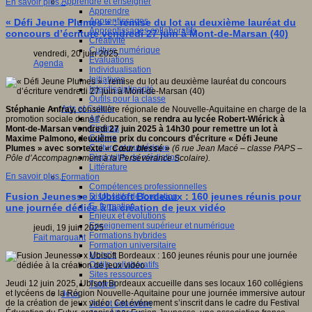
Apprendre et enseigner
En savoir plus...
Apprendre
Apprentissages
« Défi Jeune Plumes » : remise du lot au deuxième lauréat du
Apprentissages collaboratifs
concours d’écriture vendredi 27 juin à Mont-de-Marsan (40)
Créativité
Culture numérique
vendredi, 20 juin 2025
Evaluations
Agenda
Individualisation
Initiatives
Interdisciplinarité
Outils pour la classe
Arts et Culture
Stéphanie Anfray,
conseillère régionale de Nouvelle-Aquitaine en charge de la
Art
promotion sociale dans l’éducation,
se rendra au lycée Robert-Wlérick à
Cinéma
Mont-de-Marsan vendredi 27 juin 2025 à 14h30 pour remettre un lot à
Culture
Maxime Palmono, deuxième prix du concours d’écriture «
Défi Jeune
Culture et numérique
Plumes
» avec son texte
« Cœur blessé »
(6 rue Jean Macé – classe PAPS –
Dispositifs de médiation
Pôle d’Accompagnement à la Persévérance Scolaire).
Littérature
En savoir plus...
Formation
Compétences professionnelles
Fusion Jeunesse x Ubisoft Bordeaux : 160 jeunes réunis pour
Dispositifs de formation
E- formation
une journée dédiée à la création de jeux vidéo
Enjeux et évolutions
Enseignement supérieur et numérique
jeudi, 19 juin 2025
Formations hybrides
Fait marquant
Formation universitaire
Mooc’s
Outils collaboratifs
Sites ressources
Jeudi 12 juin 2025, Ubisoft Bordeaux accueille dans ses locaux 160 collégiens
Tutorat
et lycéens de la Région Nouvelle-Aquitaine pour une journée immersive autour
Jeux
de la création de jeux vidéo. Cet événement s’inscrit dans le cadre du Festival
Jeu et éducation