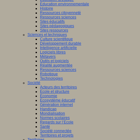
Education environnementale
on
Histoire
Ressources citoyenneté
elle-
Ressources sciences
taine
Sites éducatifs
Sites pédagogiques
Sites ressources
Sciences et techniques
Culture scientifique
ours
Développement durable
gogique
Intelligence artificielle
Logiciels libres
to
Métavers
Outils et logiciels
Réalité augmentée
0
Ressources sciences
es
!
Robotique
Technologies
Société
Acteurs des territoires
once
Ecole et structure
Economie
Ecosystème éducatif
Génération internet
Handicap
Mondialisation
Normes scolaires
er
Regards sur l’Ecole
Santé
Société connectée
nes
Territoires et projets
Territoires