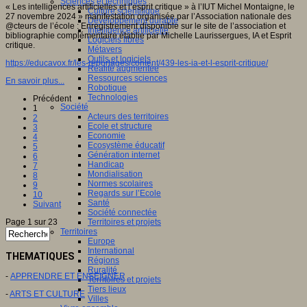
Sciences et techniques
« Les intelligences artificielles et l’esprit critique » à l’IUT Michel Montaigne, le
Culture scientifique
27 novembre 2024 » manifestation organisée par l’Association nationale des
Développement durable
@cteurs de l’école : Enregistrement disponible sur le site de l’association et
Intelligence artificielle
bibliographie complémentaire établie par Michelle Laurissergues, IA et Esprit
Logiciels libres
critique.
Métavers
Outils et logiciels
https://educavox.fr/les-reportages/content/439-les-ia-et-l-esprit-critique/
Réalité augmentée
Ressources sciences
En savoir plus...
Robotique
Technologies
Précédent
Société
1
Acteurs des territoires
2
Ecole et structure
3
Economie
4
Ecosystème éducatif
5
Génération internet
6
Handicap
7
Mondialisation
8
Normes scolaires
9
Regards sur l’Ecole
10
Santé
Suivant
Société connectée
Page 1 sur 23
Territoires et projets
Territoires
Europe
International
THEMATIQUES
Régions
Ruralité
-
APPRENDRE ET ENSEIGNER
Territoires et projets
Tiers lieux
-
ARTS ET CULTURE
Villes