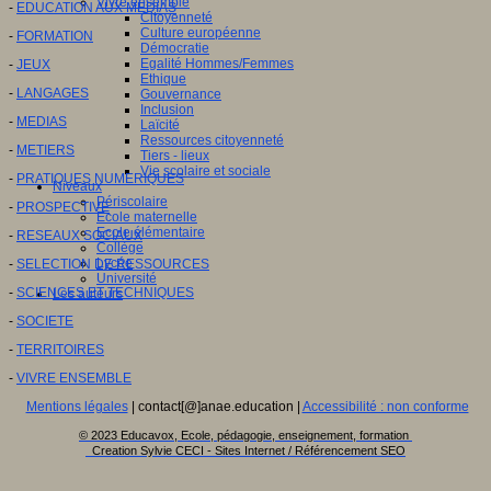
Vivre ensemble
-
EDUCATION AUX MEDIAS
Citoyenneté
Culture européenne
-
FORMATION
Démocratie
Egalité Hommes/Femmes
-
JEUX
Ethique
-
LANGAGES
Gouvernance
Inclusion
-
MEDIAS
Laïcité
Ressources citoyenneté
-
METIERS
Tiers - lieux
Vie scolaire et sociale
-
PRATIQUES NUMERIQUES
Niveaux
Périscolaire
-
PROSPECTIVE
Ecole maternelle
Ecole élémentaire
-
RESEAUX SOCIAUX
Collège
Lycée
-
SELECTION DE RESSOURCES
Université
-
SCIENCES ET TECHNIQUES
Les auteurs
-
SOCIETE
-
TERRITOIRES
-
VIVRE ENSEMBLE
Mentions légales
| contact[@]anae.education |
Accessibilité : non conforme
© 2023 Educavox, Ecole, pédagogie, enseignement, formation
Creation Sylvie CECI - Sites Internet / Référencement SEO