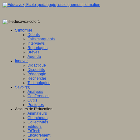
e
ée
S'informer
Débats
Faits marquants
Interviews
eurs.
Reportages
Brèves
Agenda
Innover
Didactique
ipt
Dispositifs
Pédagogie
Recherche
er.
"
Technologies
Savoir(s)
Service
Analyses
Conférences
Outils
le-
Pratiques
ne"
Acteurs de l'éducation
Animateurs
"true"
Chercheurs
WBGd-
Collectivités
Editeurs
EdTech
Encadrement
Enseignants