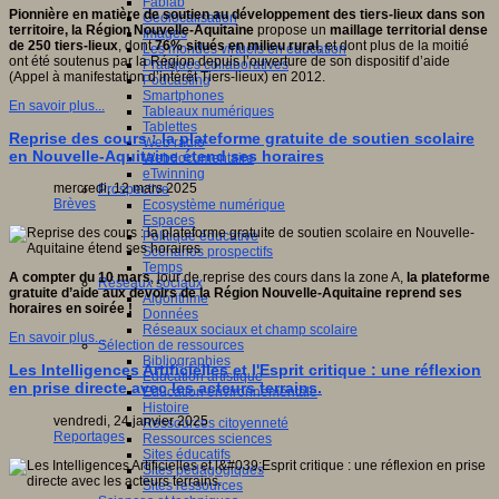
Fablab
Pionnière en matière de soutien au développement des tiers-lieux dans son
Géolocalisation
territoire, la Région Nouvelle-Aquitaine
propose un
maillage territorial dense
Images
de 250 tiers-lieux
, dont
76% situés en milieu rural
, et dont plus de la moitié
Les mondes virtuels en éducation
ont été soutenus par la Région depuis l’ouverture de son dispositif d’aide
Pratiques collaboratives
(Appel à manifestation d’intérêt Tiers-lieux) en 2012.
Podcasting
Smartphones
En savoir plus...
Tableaux numériques
Tablettes
Reprise des cours : la plateforme gratuite de soutien scolaire
Web radio
en Nouvelle-Aquitaine étend ses horaires
Webdocumentaire
eTwinning
mercredi, 12 mars 2025
Prospective
Brèves
Ecosystème numérique
Espaces
Politique éducative
Scénarios prospectifs
Temps
A compter du 10 mars
, jour de reprise des cours dans la zone A,
la plateforme
Réseaux sociaux
gratuite d’aide aux devoirs de la Région Nouvelle-Aquitaine reprend ses
Algorithme
horaires en soirée
!
Données
Réseaux sociaux et champ scolaire
En savoir plus...
Sélection de ressources
Bibliographies
Les Intelligences Artificielles et l'Esprit critique : une réflexion
Education artistique
en prise directe avec les acteurs terrains.
Education environnementale
Histoire
vendredi, 24 janvier 2025
Ressources citoyenneté
Reportages
Ressources sciences
Sites éducatifs
Sites pédagogiques
Sites ressources