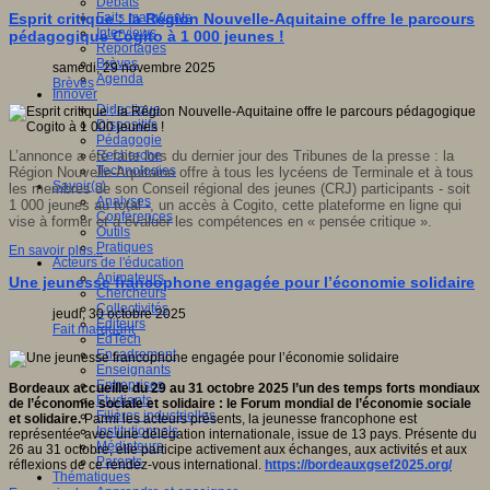
Débats
Faits marquants
Esprit critique : la Région Nouvelle-Aquitaine offre le parcours
Interviews
pédagogique Cogito à 1 000 jeunes !
s
Reportages
Brèves
samedi, 29 novembre 2025
Agenda
Brèves
Innover
Didactique
Dispositifs
Pédagogie
Recherche
L’annonce a été faite lors du
dernier jour des
Tribunes de la presse
:
la
o
,
Technologies
Région Nouvelle-Aquitaine
offre
à tous les lycéens de Terminale et à tous
Savoir(s)
les membres de son Conseil
r
égional des
j
eunes
(CRJ)
participants
- soit
forme
Analyses
1
000 jeunes au total
-
,
un accès à Cogito
,
cette plateforme en ligne qui
Conférences
vise à
former et
à
évaluer les compétences en
«
pensée critique
»
.
Outils
Pratiques
En savoir plus...
Acteurs de l'éducation
Animateurs
Une jeunesse francophone engagée pour l’économie solidaire
Chercheurs
r
Collectivités
jeudi, 30 octobre 2025
Editeurs
Fait marquant
EdTech
er
Encadrement
Enseignants
Entreprises
étences
Bordeaux accueille du 29 au 31 octobre 2025 l’un des temps forts mondiaux
Etudiants
de l’économie sociale et solidaire : le Forum mondial de l’économie sociale
Filières industrielles
et solidaire.
Parmi les acteurs présents, la jeunesse francophone est
sée
Institutionnels
représentée avec une délégation internationale, issue de 13 pays. Présente du
ue
»
.
Médiateurs
26 au 31 octobre, elle participe activement aux échanges, aux activités et aux
Parents
réflexions de ce rendez-vous international.
https://bordeauxgsef2025.org/
Thématiques