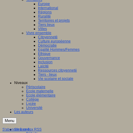
Europe
International
e
:
Régions
Ruralité
on
Territoires et projets
lle-
Tiers lieux
aine
Villes
Vivre ensemble
Citoyenneté
Culture européenne
Démocratie
Egalité Hommes/Femmes
ns
Ethique
Gouvernance
nale
Inclusion
Laïcité
Ressources citoyenneté
Tiers - lieux
Vie scolaire et sociale
Niveaux
res
Périscolaire
Ecole maternelle
Ecole élémentaire
Collège
il
Lycée
nal
Université
Les auteurs
s
Menu
cipants
S'abonner à ce flux RSS
S'informer