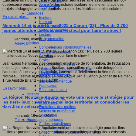
Éducation du Futur, organisé par Fusion Jeunesse, une association franco-
Jeux 4/12 ans
québécoise engagée contre le décrochage scolaire, qui met en place des
Jeux sérieux
projets pédagogiques expérientiels au sein des établissements scolaires.
Jeux vidéo
Langages
En savoir plus...
Ecriture
Humour
Mercredi 14 et jeudi 15 mai 2025 à Cenon (33) : Plus de 2 700
Langue orale
jeunes attendus au Nouveau Festival pour faire le show !
Langues vivantes
Lecture
Programmation
vendredi, 09 mai 2025
Médias
Agenda
Compétences informationnelles
Culture des médias
Curation
Droits
Jean-Louis Nembrini, vice-président en charge de l'orientation, de l'éducation
Education aux médias
et de la jeunesse, et Yasmina Boultam, conseillère régionale déléguée à
Information et nouveaux médias
l’ambition éducative et territoriale, lanceront officiellement la 9ème édition du
Identité numérique
Nouveau Festival le mercredi 14 mai 2025 à 14h à Cenon (Rocher de Palmer -
Internet responsable
1 rue Aristide Briand – salle 1200).
Littératie numérique
Publication
En savoir plus...
Réseaux sociaux
Métiers
La Région Nouvelle-Aquitaine vote une nouvelle stratégie pour
Entrepreneuriat
les tiers-lieux : parfaire le maillage territorial et consolider les
Entreprises
tiers-lieux existants
Evolutions des métiers
Métiers du numérique
Orientation
mercredi, 19 mars 2025
Pratiques numériques
Fait marquant
Cartes heuristiques
Classes inversées
Environnement Numérique de Travail