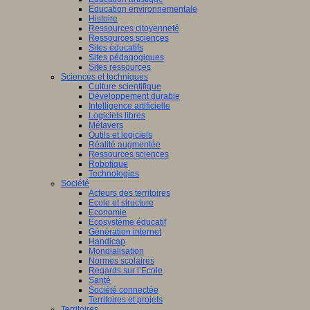
Education environnementale
Histoire
Ressources citoyenneté
Ressources sciences
Sites éducatifs
Sites pédagogiques
Sites ressources
Sciences et techniques
Culture scientifique
Développement durable
Intelligence artificielle
Logiciels libres
Métavers
Outils et logiciels
Réalité augmentée
Ressources sciences
Robotique
Technologies
Société
Acteurs des territoires
Ecole et structure
Economie
Ecosystème éducatif
Génération internet
Handicap
Mondialisation
Normes scolaires
Regards sur l’Ecole
Santé
Société connectée
Territoires et projets
Territoires