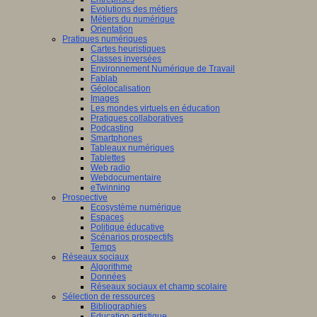
Evolutions des métiers
Métiers du numérique
Orientation
Pratiques numériques
Cartes heuristiques
Classes inversées
Environnement Numérique de Travail
Fablab
Géolocalisation
Images
Les mondes virtuels en éducation
Pratiques collaboratives
Podcasting
Smartphones
Tableaux numériques
Tablettes
Web radio
Webdocumentaire
eTwinning
Prospective
Ecosystème numérique
Espaces
Politique éducative
Scénarios prospectifs
Temps
Réseaux sociaux
Algorithme
Données
Réseaux sociaux et champ scolaire
Sélection de ressources
Bibliographies
Education artistique