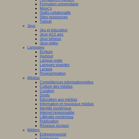
Formation universitaire
Mooc’s
Outils collaboratifs
Sites ressources
Tutorat
Jeux
Jeu et éducation
Jeux 4/12 ans
Jeux sérieux
Jeux vidéo
Langages
Ecriture
Humour
Langue orale
Langues vivantes
Lecture
Programmation
Médias
Compétences informationnelles
Culture des médias
Curation
Droits
Education aux médias
Information et nouveaux médias
Identité numérique
Internet responsable
Littératie numérique
Publication
Réseaux sociaux
Métiers
Entrepreneuriat
Entreprises