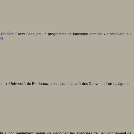
 Poitiers. Class’Code, est un programme de formation ambitieux et innovant, qui
ue
.
plein à l'Université de Bordeaux, ainsi qu'au marché des Douves et l'on navigue ou
du a non seulement permis de découvrir les avancées de l’environnement de