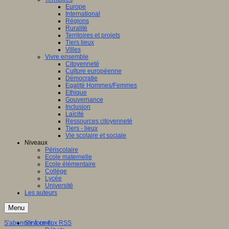
Europe
International
Régions
Ruralité
Territoires et projets
Tiers lieux
Villes
Vivre ensemble
Citoyenneté
Culture européenne
Démocratie
Egalité Hommes/Femmes
Ethique
Gouvernance
Inclusion
Laïcité
Ressources citoyenneté
Tiers - lieux
Vie scolaire et sociale
Niveaux
Périscolaire
Ecole maternelle
Ecole élémentaire
Collège
Lycée
Université
Les auteurs
Menu
S'abonner à ce flux RSS
S'informer