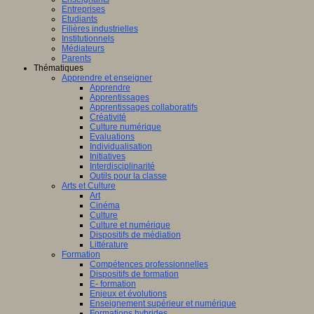
Entreprises
Etudiants
Filières industrielles
Institutionnels
Médiateurs
Parents
Thématiques
Apprendre et enseigner
Apprendre
Apprentissages
Apprentissages collaboratifs
Créativité
Culture numérique
Evaluations
Individualisation
Initiatives
Interdisciplinarité
Outils pour la classe
Arts et Culture
Art
Cinéma
Culture
Culture et numérique
Dispositifs de médiation
Littérature
Formation
Compétences professionnelles
Dispositifs de formation
E- formation
Enjeux et évolutions
Enseignement supérieur et numérique
Formations hybrides