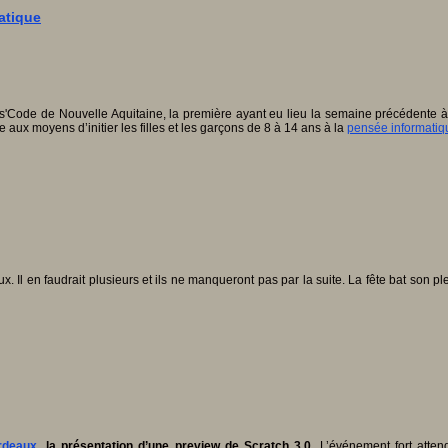
matique
s'Code de Nouvelle Aquitaine, la première ayant eu lieu la semaine précédente à
 aux moyens d’initier les filles et les garçons de 8 à 14 ans à la
pensée informatiq
. Il en faudrait plusieurs et ils ne manqueront pas par la suite. La fête bat son 
rdeaux
, la présentation d’une preview de Scratch 3.0.
L’événement fort atten