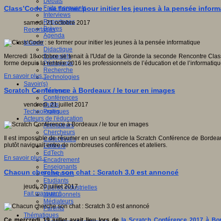
Débats
Faits marquants
Class’Code : se former pour initier les jeunes à la pensée infor
Interviews
Reportages
samedi, 21 octobre 2017
Brèves
Reportages
Agenda
Innover
Didactique
Dispositifs
Mercredi 18 octobre se tenait à l'Udaf de la Gironde la seconde Rencontre Clas
Pédagogie
forme depuis la rentrée 2016 les professionnels de l’éducation et de l’informatique
Recherche
En savoir plus...
Technologies
Savoir(s)
Scratch Conférence à Bordeaux / le tour en images
Analyses
Conférences
Outils
vendredi, 21 juillet 2017
Pratiques
Technologies
Acteurs de l'éducation
Animateurs
Chercheurs
Il est impossible de résumer en un seul article la Scratch Conférence de Bordeaux
Collectivités
plutôt naviguait entre de nombreuses conférences et ateliers.
Editeurs
EdTech
En savoir plus...
Encadrement
Enseignants
Chacun cherche son chat : Scratch 3.0 est annoncé
Entreprises
Etudiants
jeudi, 20 juillet 2017
Filières industrielles
Fait marquant
Institutionnels
Médiateurs
Parents
Thématiques
Ce mercredi 19 juillet avait lieu lors de
la Scratch Conférence 2017 à Bo