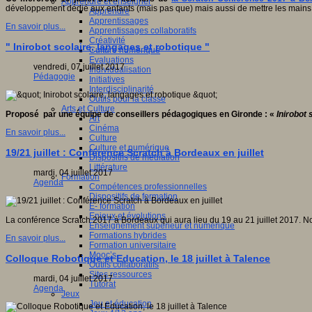
Apprendre et enseigner
développement dédié aux enfants (mais pas que) mais aussi de mettre les mains
Apprendre
Apprentissages
En savoir plus...
Apprentissages collaboratifs
Créativité
" Inirobot scolaire, langages et robotique "
Culture numérique
Evaluations
vendredi, 07 juillet 2017
Individualisation
Pédagogie
Initiatives
Interdisciplinarité
Outils pour la classe
Arts et Culture
Proposé par une équipe de conseillers pédagogiques en Gironde : «
Inirobot 
Art
Cinéma
En savoir plus...
Culture
Culture et numérique
19/21 juillet : Conférence Scratch à Bordeaux en juillet
Dispositifs de médiation
Littérature
mardi, 04 juillet 2017
Formation
Agenda
Compétences professionnelles
Dispositifs de formation
E- formation
Enjeux et évolutions
La conférence Scratch 2017 à Bordeaux qui aura lieu du 19 au 21 juillet 2017. 
Enseignement supérieur et numérique
Formations hybrides
En savoir plus...
Formation universitaire
Mooc’s
Colloque Robotique et Education, le 18 juillet à Talence
Outils collaboratifs
Sites ressources
mardi, 04 juillet 2017
Tutorat
Agenda
Jeux
Jeu et éducation