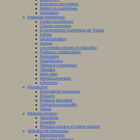
Evolutions des métiers
Métiers du numérique
Orientation
Pratiques numériques
Cartes heuristiques
Classes inversées
Environnement Numérique de Travail
Fablab
Géolocalisation
Images
Les mondes virtuels en éducation
Pratiques collaboratives
Podcasting
Smartphones
Tableaux numériques
Tablettes
Web radio
Webdocumentaire
eTwinning
Prospective
Ecosystème numérique
Espaces
Politique éducative
Scénarios prospectifs
Temps
Réseaux sociaux
Algorithme
Données
Réseaux sociaux et champ scolaire
Sélection de ressources
Bibliographies
Education artistique