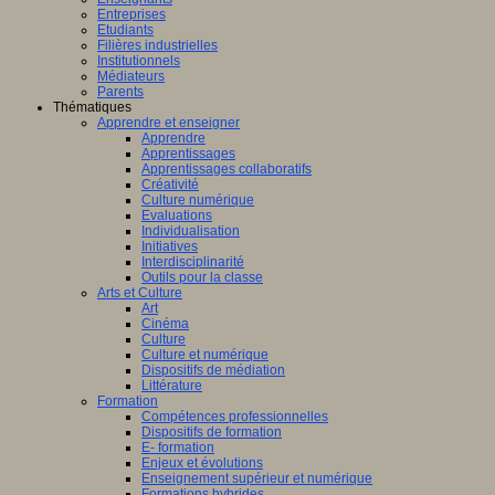
Entreprises
Etudiants
Filières industrielles
Institutionnels
Médiateurs
Parents
Thématiques
Apprendre et enseigner
Apprendre
Apprentissages
Apprentissages collaboratifs
Créativité
Culture numérique
Evaluations
Individualisation
Initiatives
Interdisciplinarité
Outils pour la classe
Arts et Culture
Art
Cinéma
Culture
Culture et numérique
Dispositifs de médiation
Littérature
Formation
Compétences professionnelles
Dispositifs de formation
E- formation
Enjeux et évolutions
Enseignement supérieur et numérique
Formations hybrides