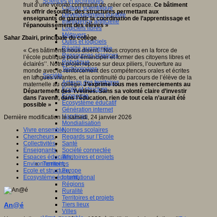
Sciences et techniques
fruit d’une volonté commune de créer cet espace.
Ce bâtiment
Culture scientifique
va offrir desoutils, des structures permettant aux
Développement durable
enseignants de garantir la coordination de l’apprentissage et
Intelligence artificielle
l’épanouissement des élèves »
Logiciels libres
Métavers
Sahar Zbairi, principale du collège
Outils et logiciels
Réalité augmentée
« Ces bâtiments nous disent, ‘‘Nous croyons en la force de
Ressources sciences
l’école publique pour émanciper et former des citoyens libres et
Robotique
éclairés’’. Notre projet repose sur deux piliers, l’ouverture au
Technologies
monde avec le renforcement des compétences orales et écrites
Société
en langues vivantes, et la continuité du parcours de l’élève de la
Acteurs des territoires
maternelle au collège.
J’exprime tous mes remerciements au
Ecole et structure
Département des Yvelines. Sans sa volonté claire d’investir
Economie
dans l’avenir, dans l’éducation, rien de tout cela n’aurait été
Ecosystème éducatif
possible »
Génération internet
Handicap
Dernière modification le samedi, 24 janvier 2026
Mondialisation
Normes scolaires
Vivre ensemble
,
Regards sur l’Ecole
Chercheurs
,
Santé
Collectivités
,
Société connectée
Enseignants
,
Territoires et projets
Espaces éducatifs
,
Territoires
Environnement
,
Europe
Ecole et structure
,
International
Ecosystème éducatif
,
Régions
Ruralité
Territoires et projets
Tiers lieux
An@é
Villes