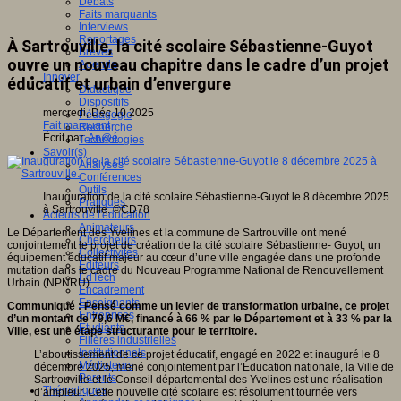
Débats
Faits marquants
Interviews
Reportages
À Sartrouville, la cité scolaire Sébastienne-Guyot
Brèves
ouvre un nouveau chapitre dans le cadre d’un projet
Agenda
Innover
éducatif et urbain d’envergure
Didactique
Dispositifs
mercredi, Déc 10 2025
Pédagogie
Fait marquant
Recherche
Écrit par
An@é
Technologies
Savoir(s)
Analyses
Conférences
Outils
Inauguration de la cité scolaire Sébastienne-Guyot le 8 décembre 2025
Pratiques
à Sartrouville.
©CD78
Acteurs de l'éducation
Animateurs
Le Département des Yvelines et la commune de Sartrouville ont mené
Chercheurs
conjointement le projet de création de la cité scolaire Sébastienne- Guyot, un
Collectivités
équipement éducatif majeur au cœur d’une ville engagée dans une profonde
Editeurs
mutation dans le cadre du Nouveau Programme National de Renouvellement
EdTech
Urbain (NPNRU).
Encadrement
Enseignants
Communiqué : Pensé comme un levier de transformation urbaine, ce projet
Entreprises
d’un montant de 79,6 M€, financé à 66 % par le Département et à 33 % par la
Etudiants
Ville, est une étape structurante pour le territoire.
Filières industrielles
Institutionnels
L’aboutissement de ce projet éducatif, engagé en 2022 et inauguré le 8
Médiateurs
décembre 2025, mené conjointement par l’Éducation nationale, la Ville de
Parents
Sartrouville et le Conseil départemental des Yvelines est une réalisation
Thématiques
d’ampleur. Cette nouvelle cité scolaire est résolument tournée vers