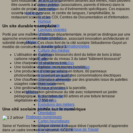
sont mutualisés. Ils sont prioritairement destinés aux élèves, mais peuvent
Jeux 4/12 ans
être ouverts à d’autres publics (associations, parents d’élèves) dans le
Jeux sérieux
cadre de projets partenariaux ou d’événements spécifiques. Ces espaces
Jeux vidéo
ouverts sont le gymnase, le centre de langues, l’amphithéâtre, le
Langages
restaurant scolaire et les CDI, Centres de Documentation et d'Information.
Ecriture
Humour
Langue orale
Un site durable exemplaire
Langues vivantes
Lecture
Porté par une maîtrise d’ouvrage départementale, le projet se distingue par une
Programmation
approche environnementale ambitieuse, associant innovation architecturale et
Médias
sobriété énergétique. Ces choix font de la cité scolaire Sébastienne-Guyot un
Compétences informationnelles
modèle de construction durable grâce à :
Culture des médias
Curation
L’utilisation de matériaux biosourcés dont du béton de bois à bilan
Droits
carbone négatif, atteinte du niveau 3 du label "bâtiment biosourcé"
Education aux médias
Une charpente et structures bois,
Information et nouveaux médias
Une isolation végétale, menuiseries bois/alu,
Identité numérique
Une production d’énergie solaire en toiture, 60 panneaux
Internet responsable
photovoltaïques couvrant un quart des consommations électriques
Littératie numérique
Une chaufferie biomasse alimentée par des granulés issus de palettes
Publication
usagées valorisées localement,
Réseaux sociaux
Une gestion des eaux pluviales à la parcelle,
Métiers
Une végétalisation généreuse du site avec notamment un jardin
Entrepreneuriat
pédagogique, la plantation de 80 arbres et une toiture terrasse
Entreprises
végétalisée de 7 550 m².
Evolutions des métiers
Métiers du numérique
Une cité scolaire portée sur le numérique
Orientation
Pratiques numériques
Cartes heuristiques
Classes inversées
Seine et Yvelines Numérique donne à chaque élève l’opportunité d’apprendre
Environnement Numérique de Travail
dans un cadre innovant et sécurisé. ©CD78