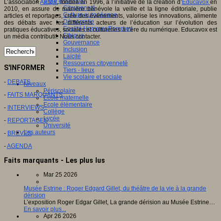
Vivre ensemble
L’association
An@é
, fondée en 1996, à l’initiative de la création d’
Educavox
en
Citoyenneté
2010, en assure de manière bénévole la veille et la ligne éditoriale, publie
Culture européenne
articles et reportages, crée des événements, valorise les innovations, alimente
Démocratie
des débats avec les différents acteurs de l’éducation sur l’évolution des
Egalité Hommes/Femmes
pratiques éducatives, sociales et culturelles à l’ère du numérique. Educavox est
Ethique
un média contributif. Nous contacter.
Gouvernance
Inclusion
Laïcité
Ressources citoyenneté
S'INFORMER
Tiers - lieux
Vie scolaire et sociale
-
DEBATS
Niveaux
Périscolaire
-
FAITS MARQUANTS
Ecole maternelle
Ecole élémentaire
-
INTERVIEWS
Collège
Lycée
-
REPORTAGES
Université
Les auteurs
-
BREVES
-
AGENDA
Faits marquants - Les plus lus
Mar 25 2026
Musée Estrine : Roger Edgard Gillet, du théâtre de la vie à la grande
dérision
L’exposition Roger Edgar Gillet, La grande dérision au Musée Estrine…
En savoir plus...
Apr 26 2026