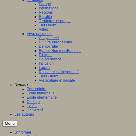
Europe
International
Régions
Ruralité
Territoires et projets
Tiers lieux
Villes
Vivre ensemble
Citoyenneté
Culture européenne
Démocratie
Egalité Hommes/Femmes
Ethique
Gouvernance
Inclusion
Laïcité
Ressources citoyenneté
Tiers - lieux
Vie scolaire et sociale
Niveaux
Périscolaire
Ecole maternelle
Ecole élémentaire
Collège
Lycée
Université
Les auteurs
Menu
S'informer