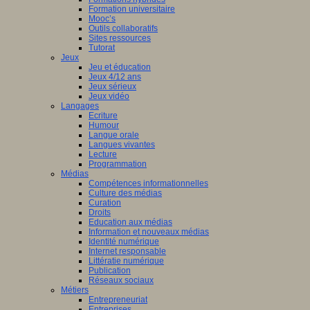
Formation universitaire
Mooc’s
Outils collaboratifs
Sites ressources
Tutorat
Jeux
Jeu et éducation
Jeux 4/12 ans
Jeux sérieux
Jeux vidéo
Langages
Ecriture
Humour
Langue orale
Langues vivantes
Lecture
Programmation
Médias
Compétences informationnelles
Culture des médias
Curation
Droits
Education aux médias
Information et nouveaux médias
Identité numérique
Internet responsable
Littératie numérique
Publication
Réseaux sociaux
Métiers
Entrepreneuriat
Entreprises