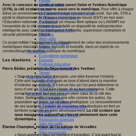
Fablab
Géolocalisation
Avec le concours du syndicat mixte ouvert Seine et Yvelines Numérique
Images
(SYN), la cité scolaire se tourne aussi vers le numérique.
Pour offrir à chaque
Les mondes virtuels en éducation
élève un environnement d’apprentissage innovant et sécurisé. Sur site, SYN a
Pratiques collaboratives
piloté le déploiement de l’Espace numérique de travail (ENT) en lien avec
Podcasting
l’Éducation nationale, il a déployé un réseau fibre optique ou LAN/WIFI sur
Smartphones
l’ensemble de la cité scolaire et a installé un dispositif de vidéoprotection
Tableaux numériques
intelligente avec caméras Intelligence Artificielle, supervision centralisée et
Tablettes
sécurité périmétrique 24h/24.
Web radio
Ce projet reflète l’engagement du Département de créer des environnements
Webdocumentaire
numériques éducatifs fiables, inclusifs et évolutifs, dans un esprit de co-
eTwinning
construction et de maîtrise publique du numérique.
Prospective
Ecosystème numérique
Les réactions
Espaces
Politique éducative
Scénarios prospectifs
Pierre Bédier, président du Département des Yvelines
Temps
« Depuis la Révolution française, une idée traverse l’histoire.
Réseaux sociaux
Celle que le destin d’un pays se joue d’abord dans la manière
Algorithme
d’instruire ses enfants. S’il est un lieu où l’on peut déterminer le
Données
sens d’une vie, c’est bien l’école, là où tout commence. Cette
Réseaux sociaux et champ scolaire
conviction prend tout son sens en plein cœur de la cité des
Sélection de ressources
Indes. Sartrouville n’est pas une ville comme les autres. Sa
Bibliographies
population est jeune, sa situation stratégique. Le renouvellement
Education artistique
de ses quartiers, l’arrivée de nouvelles infrastructures en font un
Education environnementale
territoire yvelinois en plein développement.
La cité scolaire que
Histoire
nous inaugurons aujourd’hui s’inscrit pleinement dans cette
Ressources citoyenneté
dynamique
».
Ressources sciences
Sites éducatifs
Étienne Champion, recteur de l’académie de Versailles
Sites pédagogiques
Sites ressources
« Nous sommes dans un moment d’exception. C’est avant tout le