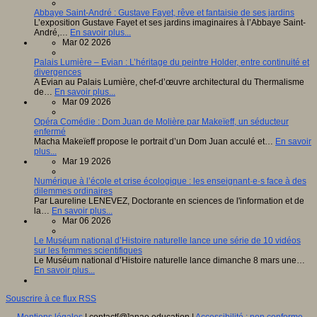
Abbaye Saint-André : Gustave Fayet, rêve et fantaisie de ses jardins
L’exposition Gustave Fayet et ses jardins imaginaires à l’Abbaye Saint-
André,…
En savoir plus...
Mar 02 2026
Palais Lumière – Evian : L’héritage du peintre Holder, entre continuité et
divergences
A Evian au Palais Lumière, chef-d’œuvre architectural du Thermalisme
de…
En savoir plus...
Mar 09 2026
Opéra Comédie : Dom Juan de Molière par Makeïeff, un séducteur
enfermé
Macha Makeïeff propose le portrait d’un Dom Juan acculé et…
En savoir
plus...
Mar 19 2026
Numérique à l’école et crise écologique : les enseignant·e·s face à des
dilemmes ordinaires
Par Laureline LENEVEZ, Doctorante en sciences de l'information et de
la…
En savoir plus...
Mar 06 2026
Le Muséum national d’Histoire naturelle lance une série de 10 vidéos
sur les femmes scientifiques
Le Muséum national d’Histoire naturelle lance dimanche 8 mars une…
En savoir plus...
Souscrire à ce flux RSS