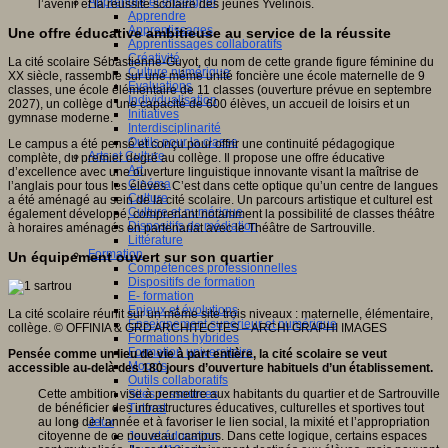
Apprendre et enseigner
l’avenir et la réussite scolaire des jeunes Yvelinois.
Apprendre
Apprentissages
Une offre éducative ambitieuse au service de la réussite
Apprentissages collaboratifs
Créativité
La cité scolaire Sébastienne-Guyot, du nom de cette grande figure féminine du
Culture numérique
XX siècle, rassemble sur une même unité foncière une école maternelle de 9
Evaluations
classes, une école élémentaire de 11 classes (ouverture prévue en septembre
Individualisation
2027), un collège d’une capacité de 600 élèves, un accueil de loisirs et un
Initiatives
gymnase moderne.
Interdisciplinarité
Outils pour la classe
Le campus a été pensé et conçu pour offrir une continuité pédagogique
Arts et Culture
complète, du premier degré au collège. Il propose une offre éducative
Art
d’excellence avec une ouverture linguistique innovante visant la maîtrise de
Cinéma
l’anglais pour tous les élèves. C’est dans cette optique qu’un centre de langues
Culture
a été aménagé au sein de la cité scolaire. Un parcours artistique et culturel est
Culture et numérique
également développé, comprenant notamment la possibilité de classes théâtre
Dispositifs de médiation
à horaires aménagés en partenariat avec le Théâtre de Sartrouville.
Littérature
Formation
Un équipement ouvert sur son quartier
Compétences professionnelles
Dispositifs de formation
E- formation
Enjeux et évolutions
La cité scolaire réunit sur un même site trois niveaux : maternelle, élémentaire,
Enseignement supérieur et numérique
collège. © OFFINIA & GRD ARCHITECTES – ARCHI GRAPHI IMAGES
Formations hybrides
Formation universitaire
Pensée comme un lieu de vie à part entière, la cité scolaire se veut
Mooc’s
accessible au-delà des 180 jours d’ouverture habituels d’un établissement.
Outils collaboratifs
Cette ambition vise à permettre aux habitants du quartier et de Sartrouville
Sites ressources
de bénéficier des infrastructures éducatives, culturelles et sportives tout
Tutorat
au long de l’année et à favoriser le lien social, la mixité et l’appropriation
Jeux
citoyenne de ce nouveau campus. Dans cette logique, certains espaces
Jeu et éducation