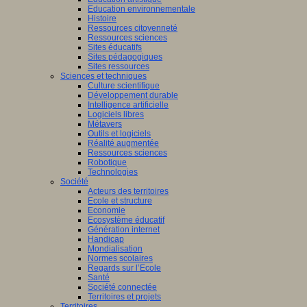
Education environnementale
Histoire
Ressources citoyenneté
Ressources sciences
Sites éducatifs
Sites pédagogiques
Sites ressources
Sciences et techniques
Culture scientifique
Développement durable
Intelligence artificielle
Logiciels libres
Métavers
Outils et logiciels
Réalité augmentée
Ressources sciences
Robotique
Technologies
Société
Acteurs des territoires
Ecole et structure
Economie
Ecosystème éducatif
Génération internet
Handicap
Mondialisation
Normes scolaires
Regards sur l’Ecole
Santé
Société connectée
Territoires et projets
Territoires