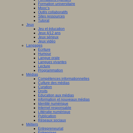
Formation universitaire
Mooc’s
Outils collaboratifs
Sites ressources
Tutorat
Jeux
Jeu et éducation
Jeux 4/12 ans
Jeux sérieux
Jeux vidéo
Langages
Ecriture
Humour
Langue orale
Langues vivantes
Lecture
Programmation
Médias
Compétences informationnelles
Culture des médias
Curation
Droits
Education aux médias
Information et nouveaux médias
Identité numérique
Internet responsable
Littératie numérique
Publication
Réseaux sociaux
Métiers
Entrepreneuriat
Entreprises