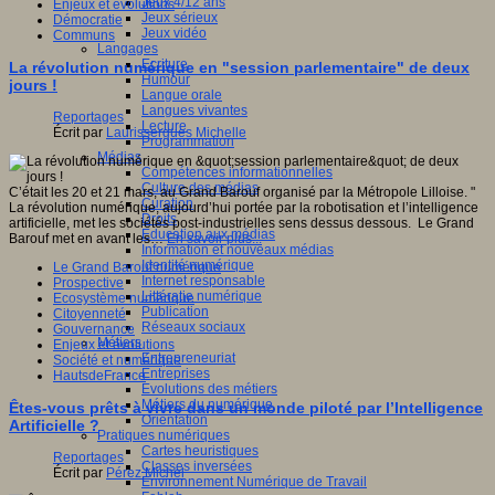
Jeux 4/12 ans
Enjeux et évolutions
Jeux sérieux
Démocratie
Jeux vidéo
Communs
Langages
Ecriture
La révolution numérique en "session parlementaire" de deux
Humour
jours !
Langue orale
Langues vivantes
Reportages
Lecture
Écrit par
Laurissergues Michelle
Programmation
Médias
Compétences informationnelles
Culture des médias
C’était les 20 et 21 mars, au Grand Barouf organisé par la Métropole Lilloise. "
Curation
La révolution numérique, aujourd’hui portée par la robotisation et l’intelligence
Droits
artificielle, met les sociétés post-industrielles sens dessus dessous. Le Grand
Education aux médias
Barouf met en avant les…
En savoir plus...
Information et nouveaux médias
Identité numérique
Le Grand Barouf numérique
Internet responsable
Prospective
Littératie numérique
Ecosystème numérique
Publication
Citoyenneté
Réseaux sociaux
Gouvernance
Métiers
Enjeux et évolutions
Entrepreneuriat
Société et numérique
Entreprises
HautsdeFrance
Evolutions des métiers
Métiers du numérique
Êtes-vous prêts à vivre dans un monde piloté par l’Intelligence
Orientation
Artificielle ?
Pratiques numériques
Cartes heuristiques
Reportages
Classes inversées
Écrit par
Pérez Michel
Environnement Numérique de Travail