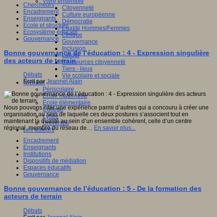
Vivre ensemble
Chercheurs
Citoyenneté
Encadrement
Culture européenne
Enseignants
Démocratie
Ecole et structure
Egalité Hommes/Femmes
Ecosystème éducatif
Ethique
Gouvernance
Gouvernance
Inclusion
Bonne gouvernance de l’éducation : 4 - Expression singulière
Laïcité
des acteurs de terrain
Ressources citoyenneté
Tiers - lieux
Débats
Vie scolaire et sociale
Écrit par
Jeannel Alain
Niveaux
Périscolaire
Ecole maternelle
Ecole élémentaire
Nous pouvons citer une expérience parmi d’autres qui a concouru à créer une
Collège
organisation au sein de laquelle ces deux postures s’associent tout en
Lycée
maintenant la dualité au sein d’un ensemble cohérent, celle d’un centre
Université
régional, membre du réseau de…
En savoir plus...
Les auteurs
Encadrement
Enseignants
Institutions
Dispositifs de médiation
Espaces éducatifs
Gouvernance
Bonne gouvernance de l’éducation : 5 - De la formation des
acteurs de terrain
Débats