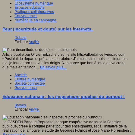
Ecosystème numérique
Espaces éducatifs
Pratiques collaboratives
Gouvernance
Numérique en campagne
Peur (incertitude et doute) sur les internets.
Débats
Écrit par
An@é
Article publié par Olivier Ertzscheid sur le site http://affordance.typepad.com
<Postulat de départ et précaution oratoire> J'aime les internets. Les internets
moi je leur dis cœur avec les doigts. Non parce que bon à force on va croire
que mais en fait non…
En savoir plus...
Société
Culture numérique
Société connectée
Gouvernance
Education nationale : les inspecteurs proches du burnout !
Brèves
Écrit par
An@é
La CASDEN Banque Populaire, banque coopérative de toute la Fonction
publique, créée à l’origine par et pour des enseignants, est à l’initiative de la
réalisation de la nouvelle étude de Georges Fotinos et José Mario Horenstein :
En savoir plus...