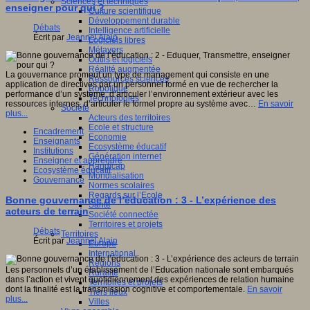
Sciences et techniques
enseigner pour qui ?
Culture scientifique
Développement durable
Débats
Intelligence artificielle
Écrit par
Jeannel Alain
Logiciels libres
Métavers
Outils et logiciels
Réalité augmentée
La gouvernance promeut un type de management qui consiste en une
Ressources sciences
application de directives par un personnel formé en vue de rechercher la
Robotique
performance d’un système, d’articuler l’environnement extérieur avec les
Technologies
ressources internes, d’articuler le formel propre au système avec…
En savoir
Société
plus...
Acteurs des territoires
Ecole et structure
Encadrement
Economie
Enseignants
Ecosystème éducatif
Institutions
Génération internet
Enseigner et apprendre
Handicap
Ecosystème éducatif
Mondialisation
Gouvernance
Normes scolaires
Regards sur l’Ecole
Bonne gouvernance de l’éducation : 3 - L’expérience des
Santé
acteurs de terrain
Société connectée
Territoires et projets
Débats
Territoires
Écrit par
Jeannel Alain
Europe
International
Régions
Les personnels d’un établissement de l’Education nationale sont embarqués
Ruralité
dans l’action et vivent quotidiennement des expériences de relation humaine
Territoires et projets
dont la finalité est la transmission cognitive et comportementale.
En savoir
Tiers lieux
plus...
Villes