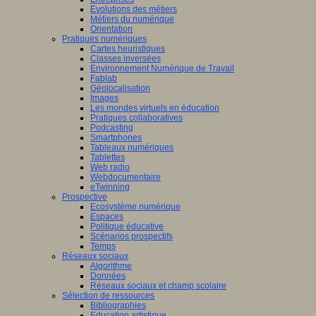
Evolutions des métiers
Métiers du numérique
Orientation
Pratiques numériques
Cartes heuristiques
Classes inversées
Environnement Numérique de Travail
Fablab
Géolocalisation
Images
Les mondes virtuels en éducation
Pratiques collaboratives
Podcasting
Smartphones
Tableaux numériques
Tablettes
Web radio
Webdocumentaire
eTwinning
Prospective
Ecosystème numérique
Espaces
Politique éducative
Scénarios prospectifs
Temps
Réseaux sociaux
Algorithme
Données
Réseaux sociaux et champ scolaire
Sélection de ressources
Bibliographies
Education artistique