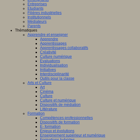
Entreprises
Etudiants
Filières industrielles
Institutionnels
Médiateurs
Parents
Thématiques
Apprendre et enseigner
Apprendre
Apprentissages
Apprentissages collaboratifs
Créativité
Culture numérique
Evaluations
Individualisation
Initiatives
Interdisciplinarité
Outils pour la classe
Arts et Culture
Art
Cinéma
Culture
Culture et numérique
Dispositifs de médiation
Littérature
Formation
Compétences professionnelles
Dispositifs de formation
E- formation
Enjeux et évolutions
Enseignement supérieur et numérique
Formations hybrides