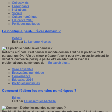
Collectivités
Enseignants
Institutions
Société
Culture numérique
Educatice 2016
Politiques publiques
Le politique peut-il rêver demain ?
Débats
Écrit par
Le Luherne Nicolas
Réfléchir à l'École, c'est penser le monde demain. L'art de la politique c'est
partager un rêve. Afin de mieux préparer l'avenir pour vivre mieux le présent, le
débat "Comment le politique peut-il être en adéquation avec les
problématiques numériques de…
En savoir plus...
Vivre ensemble
Ecosystème numérique
Gouvernance
Educatice 2016
Politiques publiques
Comment fédérer les mondes numériques ?
Editos
Écrit par
Laurissergues Michelle
Présidentielle oblige. Nous entrons en zone de turbulence où tout est remis en