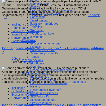
Fablab
Géolocalisation
Le jeudi 13 décembre 2018, l’EPITA (Ecole pour l’Informatique et les
Images
Techniques Avancées) nous avait invités à sa conférence « TIC et
Les mondes virtuels en éducation
Géopolitique » pour réfléchir avec Cédric Villani[1] et Amal El Fallah
Pratiques collaboratives
Seghrouchni[2] au présent et à l’avenir de l’Intelligence Artificielle.
En savoir
Podcasting
plus...
Smartphones
Tableaux numériques
Intelligence artificielle
Tablettes
Robotique
Web radio
Société et numérique
Webdocumentaire
International
eTwinning
Gouvernance
Prospective
Société connectée
Ecosystème numérique
Espaces
Bonne gouvernance de l’éducation : 1 - Gouvernance publique
Politique éducative
?
Scénarios prospectifs
Temps
Débats
Réseaux sociaux
Écrit par
Jeannel Alain
Algorithme
Données
Réseaux sociaux et champ scolaire
Appliquer le modèle de la gouvernance[1] à la prise de décision en matière
Sélection de ressources
d’enseignement et d’éducation peut paraître relever d’une sorte de
Bibliographies
d’épidémiologie des représentations culturelles, tant le domaine de l’entreprise
Education artistique
dont il est issu est différent de celui de l’éducation :
En savoir plus...
Education environnementale
Histoire
Institutions
Ressources citoyenneté
Ecole et structure
Ressources sciences
Ecosystème éducatif
Sites éducatifs
Gouvernance
Sites pédagogiques
Sites ressources
Bonne gouvernance de l’éducation : 2 - Eduquer, Transmettre,