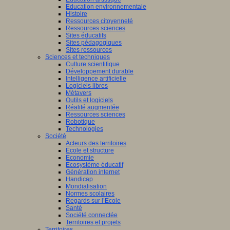
Education environnementale
Histoire
Ressources citoyenneté
Ressources sciences
Sites éducatifs
Sites pédagogiques
Sites ressources
Sciences et techniques
Culture scientifique
Développement durable
Intelligence artificielle
Logiciels libres
Métavers
Outils et logiciels
Réalité augmentée
Ressources sciences
Robotique
Technologies
Société
Acteurs des territoires
Ecole et structure
Economie
Ecosystème éducatif
Génération internet
Handicap
Mondialisation
Normes scolaires
Regards sur l’Ecole
Santé
Société connectée
Territoires et projets
Territoires