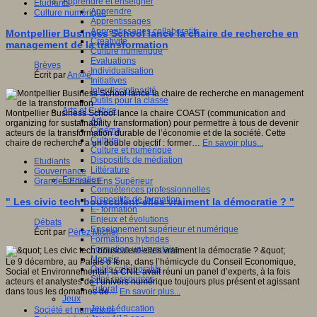
Apprendre et enseigner
Etudiants
Apprendre
Culture numérique
Apprentissages
Apprentissages collaboratifs
Montpellier Business School lance la chaire de recherche en
Créativité
management de la transformation
Culture numérique
Evaluations
Brèves
Individualisation
Écrit par
An@é
Initiatives
Interdisciplinarité
Outils pour la classe
Arts et Culture
Montpellier Business School lance la chaire COAST (communication and
Art
organizing for sustainability transformation) pour permettre à tous de devenir
Cinéma
acteurs de la transformation durable de l’économie et de la société. Cette
Culture
chaire de recherche a un double objectif : former…
En savoir plus...
Culture et numérique
Dispositifs de médiation
Etudiants
Littérature
Gouvernance
Formation
Grandes Ecoles Ens Supérieur
Compétences professionnelles
Dispositifs de formation
" Les civic tech bousculent-elles vraiment la démocratie ? "
E- formation
Enjeux et évolutions
Débats
Enseignement supérieur et numérique
Écrit par
Pérez Michel
Formations hybrides
Formation universitaire
Mooc’s
Le 9 décembre, au Palais d’Iéna, dans l’hémicycle du Conseil Economique,
Outils collaboratifs
Social et Environnemental, la CNIL avait réuni un panel d’experts, à la fois
Sites ressources
acteurs et analystes de l’univers numérique toujours plus présent et agissant
Tutorat
dans tous les domaines de…
En savoir plus...
Jeux
Jeu et éducation
Société et numérique