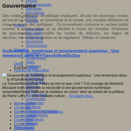
Débats
Faits marquants
Gouvernance
Interviews
Reportages
Des modes différents de pilotage impliquent, de part les nouveaux modes
Brèves
de travail en réseaux, en partenariat et en projet, une manière différente de
Agenda
mise en œuvre des politiques . Ce mouvement concerne le secteur public
Innover
comme le secteur privé et se décline à toutes les échelles d’instance
Didactique
de
gouvernance
, en modifie les modes de réflexion, les règles de
Dispositifs
décision, les outils de gestion et de régulation. Débats et initiatives.
Pédagogie
Recherche
Technologies
Savoir(s)
Gouvernance, numérique et enseignement supérieur : Une
Analyses
immersion dans la #TransfoNumDuSup
Conférences
Outils
Outils
Pratiques
Écrit par
An@é
Acteurs de l'éducation
Animateurs
Chercheurs
Collectivités
La TransfoNumDuSup ? Mais qu’est-ce que c’est ? Cet ouvrage de Bertrand
Editeurs
Mocquet nous démontre la nécessité d’une gouvernance numérique
EdTech
universitaire pour maîtriser la mutation en cours. Voici un extrait de la préface
Encadrement
de Pierre Lévy :"... Une nouvelle culture…
En savoir plus...
Enseignants
Entreprises
Bibliographie
Etudiants
Université
Filières industrielles
Grandes Ecoles Ens Supérieur
Institutionnels
Gouvernance
Médiateurs
Chercheurs
Parents
Encadrement
Thématiques
Enseignants