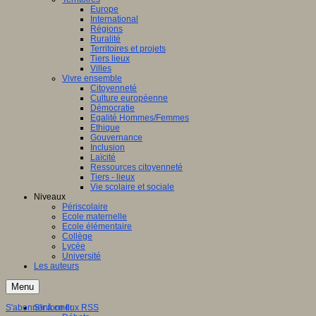
Europe
International
Régions
Ruralité
Territoires et projets
Tiers lieux
Villes
Vivre ensemble
Citoyenneté
Culture européenne
Démocratie
Egalité Hommes/Femmes
Ethique
Gouvernance
Inclusion
Laïcité
Ressources citoyenneté
Tiers - lieux
Vie scolaire et sociale
Niveaux
Périscolaire
Ecole maternelle
Ecole élémentaire
Collège
Lycée
Université
Les auteurs
Menu
S'abonner à ce flux RSS
S'informer