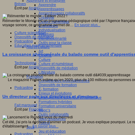
Apprendre et enseigner
Brèves
Apprendre
Écrit par
An@é
Apprentissages
Apprentissages collaboratifs
Créativité
Réinventer le Monde est un programme pédagogique créé par l’Agence française 
Culture numérique
voyage sonore, ce programme permet de…
En savoir plus...
Evaluations
Individualisation
Culture scientifique
Initiatives
Dispositifs de médiation
Interdisciplinarité
Podcasting
Outils pour la classe
Education environnementale
Arts et Culture
Art
La croissance phénoménale du balado comme outil d'apprentis
Cinéma
Culture
Technologies
Culture et numérique
Écrit par
An@é
Dispositifs de médiation
Littérature
Formation
Le magazine Forbes estime qu’en 2020, plus de 100 millions de personnes ont 
Compétences professionnelles
Dispositifs de formation
Podcasting
E- formation
Enjeux et évolutions
Un directeur parle aux directrices et directeurs
Enseignement supérieur et numérique
Formations hybrides
Fait marquant
Formation universitaire
Écrit par
François
Mooc’s
Outils collaboratifs
Sites ressources
Cet été, j'ai pris la décision d'animer un podcast. Je vous explique pourquoi. Le 
Tutorat
d'établissement…
En savoir plus...
Jeux
Jeu et éducation
Podcasting