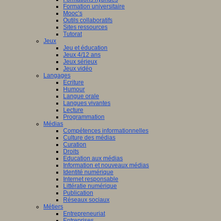
Formation universitaire
Mooc’s
Outils collaboratifs
Sites ressources
Tutorat
Jeux
Jeu et éducation
Jeux 4/12 ans
Jeux sérieux
Jeux vidéo
Langages
Ecriture
Humour
Langue orale
Langues vivantes
Lecture
Programmation
Médias
Compétences informationnelles
Culture des médias
Curation
Droits
Education aux médias
Information et nouveaux médias
Identité numérique
Internet responsable
Littératie numérique
Publication
Réseaux sociaux
Métiers
Entrepreneuriat
Entreprises