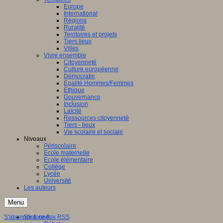
Europe
International
Régions
Ruralité
Territoires et projets
Tiers lieux
Villes
Vivre ensemble
Citoyenneté
Culture européenne
Démocratie
Egalité Hommes/Femmes
Ethique
Gouvernance
Inclusion
Laïcité
Ressources citoyenneté
Tiers - lieux
Vie scolaire et sociale
Niveaux
Périscolaire
Ecole maternelle
Ecole élémentaire
Collège
Lycée
Université
Les auteurs
Menu
S'abonner à ce flux RSS
S'informer