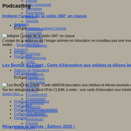
Débats
Faits marquants
Podcasting
Interviews
Reportages
Intégrer l’usage de la vidéo 360° en classe
Brèves
Agenda
Analyses
Innover
Écrit par
Agence usages Canopé
Didactique
Dispositifs
Pédagogie
L’usage de la vidéo ou de l’image animée en éducation ne constitue pas une innov
Recherche
mettre…
En savoir plus...
Technologies
Savoir(s)
Images
Analyses
Podcasting
Conférences
Outils
Les BestOf du Clémi : Carte d'éducation aux médias et élèves 
Pratiques
Acteurs de l'éducation
Fait marquant
Animateurs
Écrit par
An@é
Chercheurs
Collectivités
Editeurs
Sur les sélections du Best Of du CLEMI, à noter : une carte d'éducation aux média
EdTech
savoir plus...
Encadrement
Enseignants
Pratiques numériques
Entreprises
Podcasting
Etudiants
Pratiques informationnelles
Filières industrielles
Culture des médias
Institutionnels
Parents
Médiateurs
Parents
Réinventer le monde - Édition 2022 !
Thématiques