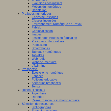
Evolutions des métiers
Métiers du numérique
Orientation
Pratiques numériques
Cartes heuristiques
Classes inversées
Environnement Numérique de Travail
Fablab
Géolocalisation
Images
Les mondes virtuels en éducation
Pratiques collaboratives
Podcasting
Smartphones
Tableaux numériques
Tablettes
Web radio
Webdocumentaire
eTwinning
Prospective
Ecosystème numérique
Espaces
Politique éducative
Scénarios prospectifs
Temps
Réseaux sociaux
Algorithme
Données
Réseaux sociaux et champ scolaire
Sélection de ressources
Bibliographies
Education artistique