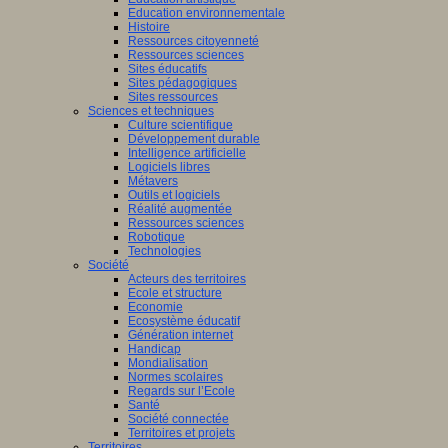
Education environnementale
Histoire
Ressources citoyenneté
Ressources sciences
Sites éducatifs
Sites pédagogiques
Sites ressources
Sciences et techniques
Culture scientifique
Développement durable
Intelligence artificielle
Logiciels libres
Métavers
Outils et logiciels
Réalité augmentée
Ressources sciences
Robotique
Technologies
Société
Acteurs des territoires
Ecole et structure
Economie
Ecosystème éducatif
Génération internet
Handicap
Mondialisation
Normes scolaires
Regards sur l’Ecole
Santé
Société connectée
Territoires et projets
Territoires