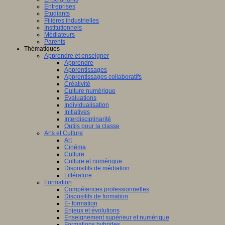
Entreprises
Etudiants
Filières industrielles
Institutionnels
Médiateurs
Parents
Thématiques
Apprendre et enseigner
Apprendre
Apprentissages
Apprentissages collaboratifs
Créativité
Culture numérique
Evaluations
Individualisation
Initiatives
Interdisciplinarité
Outils pour la classe
Arts et Culture
Art
Cinéma
Culture
Culture et numérique
Dispositifs de médiation
Littérature
Formation
Compétences professionnelles
Dispositifs de formation
E- formation
Enjeux et évolutions
Enseignement supérieur et numérique
Formations hybrides