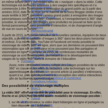
Apprendre et enseigner
en même temps (360°), permettant ainsi de « naviguer » dans la vidéo. Cette
Apprendre
technologie est demeurée adressée à des usages très spécifiques et n’a
Apprentissages
commencée à être développée à destination du grand public qu’à partir des
Apprentissages collaboratifs
années 2010, date de la mise sur le marché de la Sony Bloggie (dotée d’une
Créativité
seule lentille à 360°), première caméra grand public à enregistrer des images
Culture numérique
panoramiques complètes à 360°. Cependant, si l’enregistrement à 360° était
Evaluations
possible, le visionnage des images ainsi produites ne pouvait se faire qu’en
Individualisation
format panoramique, sans possibilité d’interaction, ni de changement d’angle
Initiatives
de vue en cours de lecture.
Interdisciplinarité
Outils pour la classe
À partir de 2015, la commercialisation de nouvelles caméras, équipées de deux
Arts et Culture
objectifs, a permis la captation d’images à 360° dans les deux plans horizontal
Art
et vertical. À la même date, YouTube et Facebook ont rendu possible le
Cinéma
visionnage de vidéos 360° en ligne, alors que ces dernières ne pouvaient être
Culture
visionnables que sur un ordinateur et ne pouvaient pas être partagées et
Culture et numérique
visionnées en ligne. À compter de 2015, de nombreuses modalités de
Dispositifs de médiation
visionnage se sont développées, permettant ainsi le développement des
Littérature
usages de la vidéo 360° dans le domaine de l’éducation.
Formation
Compétences professionnelles
Aussi, notre contribution rendra compte des usages possibles de la vidéo
Dispositifs de formation
360° en classe et des effets du recours à cette technologie sur les
E- formation
apprentissages des élèves. Un second article (à paraître) s’intéressera,
Enjeux et évolutions
quant à lui, plus spécifiquement à la conception des vidéos interactives
Enseignement supérieur et numérique
afin de faciliter les apprentissages.
Formations hybrides
Formation universitaire
Des possibilités de visionnage multiples
Mooc’s
Outils collaboratifs
La vidéo 360° offre une variété de possibilité pour le visionnage. En effet,
Sites ressources
Roche
et al
. (2021) ont identifié quatre modalités de visionnage possible :
Tutorat
Jeux
sur écran d’ordinateur, la vidéo étant hébergée en ligne et partagée ou
Jeu et éducation
bien déposée sur l’ordinateur ;