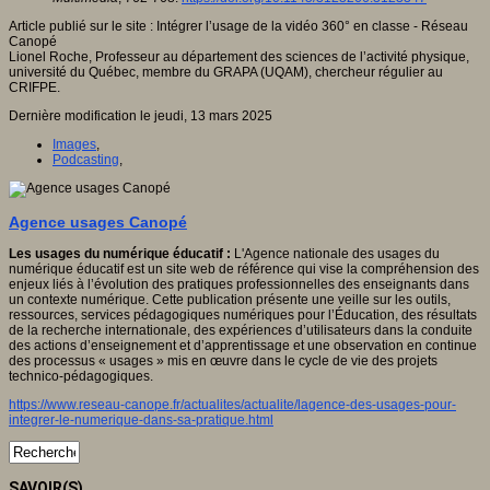
Article publié sur le site : Intégrer l’usage de la vidéo 360° en classe - Réseau
Canopé
Lionel Roche, Professeur au département des sciences de l’activité physique,
université du Québec, membre du GRAPA (UQAM), chercheur régulier au
CRIFPE.
Dernière modification le jeudi, 13 mars 2025
Images
,
Podcasting
,
Agence usages Canopé
Les usages du numérique éducatif :
L'Agence nationale des usages du
numérique éducatif est un site web de référence qui vise la compréhension des
enjeux liés à l’évolution des pratiques professionnelles des enseignants dans
un contexte numérique. Cette publication présente une veille sur les outils,
ressources, services pédagogiques numériques pour l’Éducation, des résultats
de la recherche internationale, des expériences d’utilisateurs dans la conduite
des actions d’enseignement et d’apprentissage et une observation en continue
des processus « usages » mis en œuvre dans le cycle de vie des projets
technico-pédagogiques.
https://www.reseau-canope.fr/actualites/actualite/lagence-des-usages-pour-
integrer-le-numerique-dans-sa-pratique.html
SAVOIR(S)