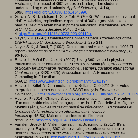
Evaluating the impact of 360° videos on kindergarten students’
understanding of wild animals.
Applied Sciences
,
14
(14),
5996.
https://doi.org/10.3390/app14145996
Garcia, M. B., Nadelson, L. S., & Yeh, A. (2023). “We’re going on a virtual
trip!”: A switching-replications experiment of 360-degree videos as a
physical field trip alternative in primary education.
International Journal
of Child Care and Education Policy
,
17
(1),
4.
https://doi.org/10.1186/s40723-023-00110-x
Nayar, S. K. (1997). Omnidirectional video camera.
Proceedings of the
DARPA Image Understanding Workshop
,
1
, 235‑241.
Nayar, S. K., & Boult, T. (1998). Omnidirectional vision systems: 1998 PI
report.
Proceedings of the DARPA Image Understanding Workshop
,
1
,
93‑100.
Roche, L., & Gal-Petitfaux, N. (2017). Using 360° video in physical
education teacher education. In P. Resta & S. Smith (éd.),
Proceedings
of Society for Information Technology & Teacher Education International
Conference
(p. 3420-3425). Association for the Advancement of
Computing in Education
(AACE).
https://www.learntechlib.org/primary/p/178219/
Roche, L., Kittel, A., Cunningham, I., & Rolland, C. (2021). 360° video
integration in teacher education: A SWOT analysis.
Frontiers in
Education
,
6
.
https://www.frontiersin.org/article/10.3389/feduc.2021.76117
Rocher, P. (2014). Chapitre 3. L’enseignement par l’image : l’invention
d’un autre patrimoine cinématographique. In J.-F. Condette & M. Figeac-
Monthus (éd.),
Sur les traces du passé de l’éducation… Patrimoines et
territoires de la recherche en éducation dans l’espace
français
(p. 45‑53). Maison des sciences de l’homme
d’Aquitaine.
https://doi.org/10.4000/books.msha.657
Van den Broeck, M. V. den, Kawsar, F., & Schöning, J. (2017). It’s all
around you: Exploring 360° video viewing experiences on mobile
devices.
Proceedings of the 25th ACM international conference on
Multimedia
, 762‑768.
https://doi.org/10.1145/3123266.3123347