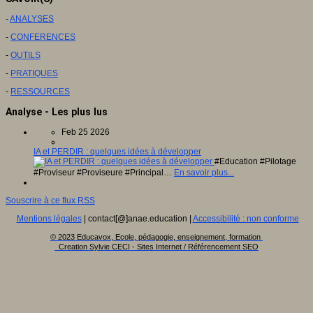
-
ANALYSES
-
CONFERENCES
-
OUTILS
-
PRATIQUES
-
RESSOURCES
Analyse - Les plus lus
Feb 25 2026
IA et PERDIR : quelques idées à développer
#Education #Pilotage
#Proviseur #Proviseure #Principal…
En savoir plus...
Souscrire à ce flux RSS
Mentions légales
| contact[@]anae.education |
Accessibilité : non conforme
© 2023 Educavox, Ecole, pédagogie, enseignement, formation
Creation Sylvie CECI - Sites Internet / Référencement SEO