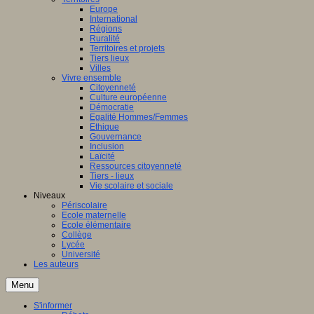
Europe
International
Régions
Ruralité
Territoires et projets
Tiers lieux
Villes
Vivre ensemble
Citoyenneté
Culture européenne
Démocratie
Egalité Hommes/Femmes
Ethique
Gouvernance
Inclusion
Laïcité
Ressources citoyenneté
Tiers - lieux
Vie scolaire et sociale
Niveaux
Périscolaire
Ecole maternelle
Ecole élémentaire
Collège
Lycée
Université
Les auteurs
Menu
S'informer