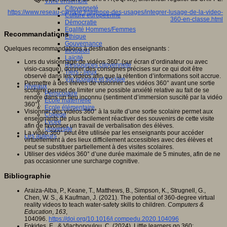
Vivre ensemble
Citoyenneté
https://www.reseau-canope.fr/agence-des-usages/integrer-lusage-de-la-video-
Culture européenne
360-en-classe.html
Démocratie
Egalité Hommes/Femmes
Recommandations
Ethique
Gouvernance
Quelques recommandations à destination des enseignants :
Inclusion
Laïcité
Lors du visionnage de vidéos 360° (sur écran d’ordinateur ou avec
Ressources citoyenneté
visio-casque), donner des consignes précises sur ce qui doit être
Tiers - lieux
observé dans les vidéos afin que la rétention d’informations soit accrue.
Vie scolaire et sociale
Permettre à des élèves de visionner des vidéos 360° avant une sortie
Niveaux
scolaire permet de limiter une possible anxiété relative au fait de se
Périscolaire
rendre dans un lieu inconnu (sentiment d’immersion suscité par la vidéo
Ecole maternelle
360°).
Ecole élémentaire
Visionner des vidéos 360° à la suite d’une sortie scolaire permet aux
Collège
enseignants de plus facilement réactiver des souvenirs de cette visite
Lycée
afin de favoriser un travail de verbalisation des élèves.
Université
La vidéo 360° peut être utilisée par les enseignants pour accéder
Les auteurs
virtuellement à des lieux difficilement accessibles avec des élèves et
peut se substituer partiellement à des visites scolaires.
Utiliser des vidéos 360° d’une durée maximale de 5 minutes, afin de ne
pas occasionner une surcharge cognitive.
Bibliographie
Araiza-Alba, P., Keane, T., Matthews, B., Simpson, K., Strugnell, G.,
Chen, W. S., & Kaufman, J. (2021). The potential of 360-degree virtual
reality videos to teach water-safety skills to children.
Computers &
Education
,
163
,
104096.
https://doi.org/10.1016/j.compedu.2020.104096
Fokides, E., & Vlachopoulou, C. (2024). Little learners go 360: