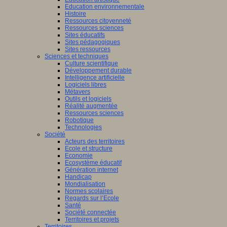
Education environnementale
Histoire
Ressources citoyenneté
Ressources sciences
Sites éducatifs
Sites pédagogiques
Sites ressources
Sciences et techniques
Culture scientifique
Développement durable
Intelligence artificielle
Logiciels libres
Métavers
Outils et logiciels
Réalité augmentée
Ressources sciences
Robotique
Technologies
Société
Acteurs des territoires
Ecole et structure
Economie
Ecosystème éducatif
Génération internet
Handicap
Mondialisation
Normes scolaires
Regards sur l’Ecole
Santé
Société connectée
Territoires et projets
Territoires