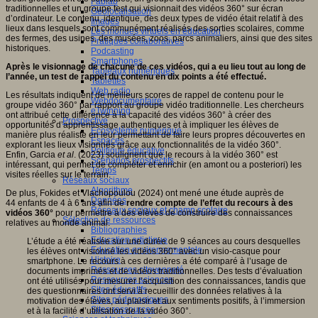
Fablab
traditionnelles et un groupe test qui visionnait des vidéos 360° sur écran
Géolocalisation
d’ordinateur. Le contenu, identique, des deux types de vidéo était relatif à des
Images
lieux dans lesquels sont communément réalisés des sorties scolaires, comme
Les mondes virtuels en éducation
des fermes, des usines, des musées, zoos, parcs animaliers, ainsi que des sites
Pratiques collaboratives
historiques.
Podcasting
Smartphones
Après le visionnage de chacune de ces vidéos, qui a eu lieu tout au long de
Tableaux numériques
l’année, un test de rappel du contenu en dix points a été effectué.
Tablettes
Web radio
Les résultats indiquent de meilleurs scores de rappel de contenu pour le
Webdocumentaire
groupe vidéo 360° par rapport au groupe vidéo traditionnelle. Les chercheurs
eTwinning
ont attribué cette différence à la capacité des vidéos 360° à créer des
Prospective
opportunités d’apprentissage authentiques et à impliquer les élèves de
Ecosystème numérique
manière plus réaliste en leur permettant de faire leurs propres découvertes en
Espaces
explorant les lieux visionnés grâce aux fonctionnalités de la vidéo 360°.
Politique éducative
Enfin, Garcia
et al
. (2023) soulignent que le recours à la vidéo 360° est
Scénarios prospectifs
intéressant, qui permet de compléter et enrichir (en amont ou a posteriori) les
Temps
visites réelles sur le terrain.
Réseaux sociaux
Algorithme
De plus, Fokides et Vlachopoulou (2024) ont mené une étude auprès de
Données
44 enfants de 4 à 6 ans afin de
rendre compte de l’effet du recours à des
Réseaux sociaux et champ scolaire
vidéos 360°
pour permettre à des élèves de construire des connaissances
Sélection de ressources
relatives au monde animal.
Bibliographies
Education artistique
L’étude a été réalisée sur une durée de 9 séances au cours desquelles
Education environnementale
les élèves ont visionné les vidéos 360° avec un visio-casque pour
Histoire
smartphone. Le recours à ces dernières a été comparé à l’usage de
Ressources citoyenneté
documents imprimés et de vidéos traditionnelles. Des tests d’évaluation
Ressources sciences
ont été utilisés pour mesurer l’acquisition des connaissances, tandis que
Sites éducatifs
des questionnaires ont servi à recueillir des données relatives à la
Sites pédagogiques
motivation des élèves, au plaisir et aux sentiments positifs, à l’immersion
Sites ressources
et à la facilité d’utilisation de la vidéo 360°.