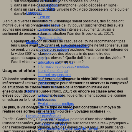
Jeux 4/12 ans
sur smartphone ou tablette (vidéo déposée en ligne) ;
Jeux sérieux
dans un visio-casque pour smartphone (vidéo déposée en ligne) ;
Jeux vidéo
dans un casque de réalité virtuelle (RV ; vidéo déposée en ligne ou bien
Langages
dans le casque).
Ecriture
Bien que diverses modalités de visionnage soient possibles, des études ont
Humour
montré que le visionnage en casque de RV pouvait susciter chez des sujets
Langue orale
adultes une sensation d’immersion plus intense et augmentait aussi le
Langues vivantes
sentiment de présence dans la situation (Van den Broeck
et al
., 2017).
Lecture
Programmation
Cependant, les constructeurs de casques de RV ne recommandent pas
Médias
leur usage avant 10-12 ans et, si aucune recherche ne fait consensus sur
Compétences informationnelles
ce point, un principe de précaution s’applique. Aussi comment intégrer de
Culture des médias
la vidéo 360° en classe avec des élèves afin de permettre des
Curation
apprentissages chez les élèves ? Quelle doit être la durée des vidéos ?
Droits
Faut-il visionner seulement avec un casque ?
Education aux médias
Information et nouveaux médias
Usages et effets
Identité numérique
Internet responsable
Visionnée seulement sur écran d’ordinateur, la vidéo 360° demeure un outil
Littératie numérique
intéressant à utiliser, par exemple pour découvrir et observer la complexité
Publication
de situations de classe dans le cadre de la formation initiale des
Réseaux sociaux
enseignants
(Roche et Gal-Petitfaux, 2017)
Métiers
ou encore en classe avec des
élèves
pour découvrir un contexte spécifique difficilement accessible, comme
Entrepreneuriat
un volcan ou le fond des océans.
Entreprises
Evolutions des métiers
De plus, le visionnage de ce type de vidéo peut constituer un moyen de
Métiers du numérique
réaliser des sorties sur le terrain (ou des « voyages scolaires »).
Orientation
Pratiques numériques
En effet, Garcia
et al
. (2023) ont exploré le potentiel d’une visite virtuelle
Cartes heuristiques
utilisant des vidéos 360° comme alternative aux sorties scolaires « physiques »
Classes inversées
dans l’enseignement primaire, avec des élèves de 8-9 ans (180 participants).
Environnement Numérique de Travail
Deux groupes ont été constitués, un groupe contrôle qui visionnait des vidéos