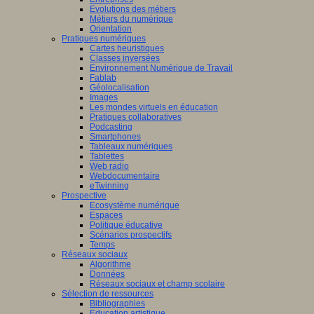
Evolutions des métiers
Métiers du numérique
Orientation
Pratiques numériques
Cartes heuristiques
Classes inversées
Environnement Numérique de Travail
Fablab
Géolocalisation
Images
Les mondes virtuels en éducation
Pratiques collaboratives
Podcasting
Smartphones
Tableaux numériques
Tablettes
Web radio
Webdocumentaire
eTwinning
Prospective
Ecosystème numérique
Espaces
Politique éducative
Scénarios prospectifs
Temps
Réseaux sociaux
Algorithme
Données
Réseaux sociaux et champ scolaire
Sélection de ressources
Bibliographies
Education artistique