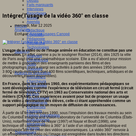
Débats
Faits marquants
Interviews
Reportages
Intégrer l’usage de la vidéo 360° en classe
Brèves
Agenda
mercredi, Mar 12 2025
Innover
Analyses
Didactique
Écrit par
Agence usages Canopé
Dispositifs
Pédagogie
Recherche
Technologies
L’usage de la vidéo ou de l’image animée en éducation ne constitue pas une
Savoir(s)
innovation.
En effet, comme a pu le souligner Rocher (2014), dès 1925 la ville
Analyses
de Paris avait créé une cinémathèque scolaire. Elle a eu d’abord pour mission
Conférences
de mettre à disposition des enseignants parisiens des films et des
Outils
photographies, puis a élargi ses activités à partir des années 1950 (environ
Pratiques
3 800 courts-métrages dont 400 films scientifiques, techniques, artistiques et de
Acteurs de l'éducation
découvertes étaient disponibles).
Animateurs
Chercheurs
En France, dans les années 1960, des expérimentations pédagogiques se
Collectivités
sont développées comme l’expérience de télévision en circuit fermé (circuit
Editeurs
fermé de télévision, CFTV) en 1963 au Conservatoire national des arts et
EdTech
métiers (CNAM). Ces expériences avaient pour but de proposer un usage
Encadrement
de la vidéo à destination des élèves, celle-ci étant appréhendée comme un
Enseignants
support pédagogique ou un moyen de diffusion de connaissances.
Entreprises
Etudiants
À partir de la fin des années 1990, sous l’impulsion des travaux menés au sein
Filières industrielles
du Columbia Imaging and Vision Laboratory de l’université de Columbia (États-
Institutionnels
Unis), notamment ceux de Nayar (1997) et Nayar et Boult (1998), une
Médiateurs
technique de captation vidéo à 360° à l’aide d’un objectif catadioptrique est
Parents
développée afin de créer des vidéos panoramiques. La vidéo 360° renvoie à
Thématiques
un enregistrement vidéo où l’image est enregistrée dans toutes les directions