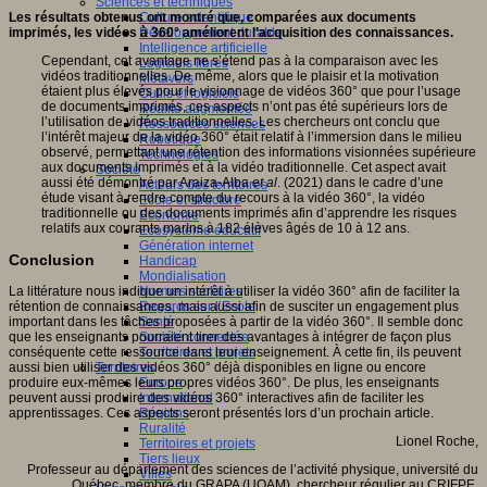
Sciences et techniques
Les résultats obtenus ont montré que, comparées aux documents
Culture scientifique
imprimés, les vidéos à 360° améliorent l’acquisition des connaissances.
Développement durable
Intelligence artificielle
Cependant, cet avantage ne s’étend pas à la comparaison avec les
Logiciels libres
vidéos traditionnelles. De même, alors que le plaisir et la motivation
Métavers
étaient plus élevés pour le visionnage de vidéos 360° que pour l’usage
Outils et logiciels
de documents imprimés, ces aspects n’ont pas été supérieurs lors de
Réalité augmentée
l’utilisation de vidéos traditionnelles. Les chercheurs ont conclu que
Ressources sciences
l’intérêt majeur de la vidéo 360° était relatif à l’immersion dans le milieu
Robotique
observé, permettant une rétention des informations visionnées supérieure
Technologies
aux documents imprimés et à la vidéo traditionnelle. Cet aspect avait
Société
aussi été démontré par Araiza-Alba
et al
. (2021) dans le cadre d’une
Acteurs des territoires
étude visant à rendre compte du recours à la vidéo 360°, la vidéo
Ecole et structure
traditionnelle ou des documents imprimés afin d’apprendre les risques
Economie
relatifs aux courants marins à 182 élèves âgés de 10 à 12 ans.
Ecosystème éducatif
Génération internet
Conclusion
Handicap
Mondialisation
Normes scolaires
La littérature nous indique un intérêt à utiliser la vidéo 360° afin de faciliter la
Regards sur l’Ecole
rétention de connaissances, mais aussi afin de susciter un engagement plus
Santé
important dans les tâches proposées à partir de la vidéo 360°. Il semble donc
Société connectée
que les enseignants pourraient tirer des avantages à intégrer de façon plus
Territoires et projets
conséquente cette ressource dans leur enseignement. À cette fin, ils peuvent
Territoires
aussi bien utiliser des vidéos 360° déjà disponibles en ligne ou encore
Europe
produire eux-mêmes leurs propres vidéos 360°. De plus, les enseignants
International
peuvent aussi produire des vidéos 360° interactives afin de faciliter les
Régions
apprentissages. Ces aspects seront présentés lors d’un prochain article.
Ruralité
Lionel Roche,
Territoires et projets
Tiers lieux
Professeur au département des sciences de l’activité physique, université du
Villes
Québec, membre du GRAPA (UQAM), chercheur régulier au CRIFPE.