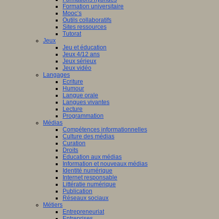
Formation universitaire
Mooc’s
Outils collaboratifs
Sites ressources
Tutorat
Jeux
Jeu et éducation
Jeux 4/12 ans
Jeux sérieux
Jeux vidéo
Langages
Ecriture
Humour
Langue orale
Langues vivantes
Lecture
Programmation
Médias
Compétences informationnelles
Culture des médias
Curation
Droits
Education aux médias
Information et nouveaux médias
Identité numérique
Internet responsable
Littératie numérique
Publication
Réseaux sociaux
Métiers
Entrepreneuriat
Entreprises