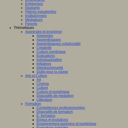
Entreprises
Etudiants
Filières industrielles
Institutionnels
Médiateurs
Parents
Thématiques
Apprendre et enseigner
Apprendre
Apprentissages
Apprentissages collaboratifs
Créativité
Culture numérique
Evaluations
Individualisation
Initiatives
Interdisciplinarité
Outils pour la classe
Arts et Culture
Art
Cinéma
Culture
Culture et numérique
Dispositifs de médiation
Littérature
Formation
Compétences professionnelles
Dispositifs de formation
E- formation
Enjeux et évolutions
Enseignement supérieur et numérique
Formations hybrides