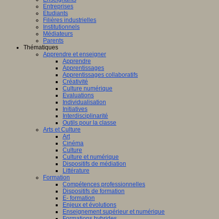
Entreprises
Etudiants
Filières industrielles
Institutionnels
Médiateurs
Parents
Thématiques
Apprendre et enseigner
Apprendre
Apprentissages
Apprentissages collaboratifs
Créativité
Culture numérique
Evaluations
Individualisation
Initiatives
Interdisciplinarité
Outils pour la classe
Arts et Culture
Art
Cinéma
Culture
Culture et numérique
Dispositifs de médiation
Littérature
Formation
Compétences professionnelles
Dispositifs de formation
E- formation
Enjeux et évolutions
Enseignement supérieur et numérique
Formations hybrides