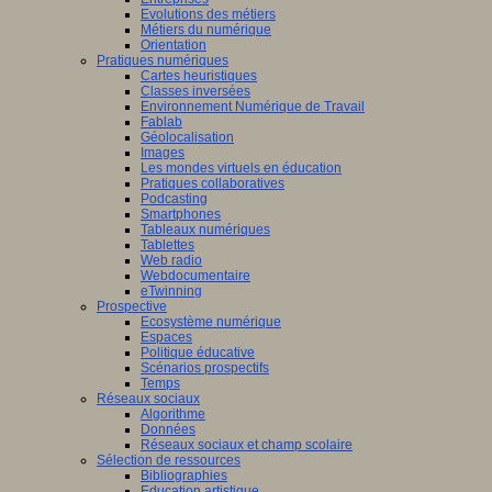
Evolutions des métiers
Métiers du numérique
Orientation
Pratiques numériques
Cartes heuristiques
Classes inversées
Environnement Numérique de Travail
Fablab
Géolocalisation
Images
Les mondes virtuels en éducation
Pratiques collaboratives
Podcasting
Smartphones
Tableaux numériques
Tablettes
Web radio
Webdocumentaire
eTwinning
Prospective
Ecosystème numérique
Espaces
Politique éducative
Scénarios prospectifs
Temps
Réseaux sociaux
Algorithme
Données
Réseaux sociaux et champ scolaire
Sélection de ressources
Bibliographies
Education artistique