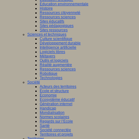
Education environnementale
Histoire
Ressources citoyenneté
Ressources sciences
Sites éducatifs
Sites pédagogiques
Sites ressources
Sciences et techniques
Culture scientifique
Développement durable
Intelligence artificielle
Logiciels libres
Métavers
Outils et logiciels
Réalité augmentée
Ressources sciences
Robotique
Technologies
Société
Acteurs des territoires
Ecole et structure
Economie
Ecosystème éducatif
Génération internet
Handicap
Mondialisation
Normes scolaires
Regards sur l’Ecole
Santé
Société connectée
Territoires et projets
Territoires