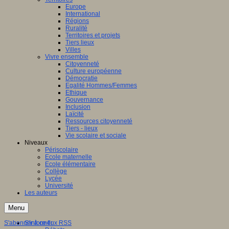
Europe
International
Régions
Ruralité
Territoires et projets
Tiers lieux
Villes
Vivre ensemble
Citoyenneté
Culture européenne
Démocratie
Egalité Hommes/Femmes
Ethique
Gouvernance
Inclusion
Laïcité
Ressources citoyenneté
Tiers - lieux
Vie scolaire et sociale
Niveaux
Périscolaire
Ecole maternelle
Ecole élémentaire
Collège
Lycée
Université
Les auteurs
Menu
S'abonner à ce flux RSS
S'informer