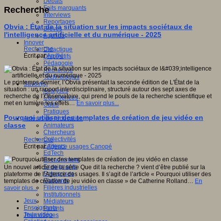
Débats
Faits marquants
Recherche
Interviews
Reportages
Obvia : État de la situation sur les impacts sociétaux de
Brèves
l'intelligence artificielle et du numérique - 2025
Agenda
Innover
Recherche
Didactique
Écrit par
An@é
Dispositifs
Pédagogie
Recherche
Technologies
Le printemps dernier, l’Obvia présentait la seconde édition de L'État de la
Savoir(s)
situation : un rapport interdisciplinaire, structuré autour des sept axes de
Analyses
recherche de l’Observatoire, qui prend le pouls de la recherche scientifique et
Conférences
met en lumière les effets…
En savoir plus...
Outils
Pratiques
Pourquoi utiliser des templates de création de jeu vidéo en
Acteurs de l'éducation
classe
Animateurs
Chercheurs
Collectivités
Recherche
Editeurs
Écrit par
Agence usages Canopé
EdTech
Encadrement
Enseignants
Un nouvel article de la série Que dit la recherche ? vient d’être publié sur la
Entreprises
plateforme de l’Agence des usages. Il s’agit de l’article « Pourquoi utiliser des
Etudiants
templates de création de jeu vidéo en classe » de Catherine Rolland…
En
Filières industrielles
savoir plus...
Institutionnels
Jeux
Médiateurs
Enseignants
Parents
Jeux vidéo
Thématiques