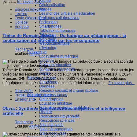
Fablab
tient à…
En savoir plus...
Géolocalisation
Images
Espaces éducatifs
Les mondes virtuels en éducation
Lecture
Pratiques collaboratives
Ecole élémentaire
Podcasting
Collège
Smartphones
Enquête
Tableaux numériques
Tablettes
Thèse de Romain Vincent : Du ludique au pédagogique : la
Web radio
scolarisation du jeu vidéo par les enseignants
Webdocumentaire
eTwinning
Recherche
Prospective
Écrit par
An@é
Ecosystème numérique
Espaces
Politique éducative
Scénarios prospectifs
Thèse de Romain Vincent : Du ludique au pédagogique : la scolarisation du jeu
Temps
vidéo par les enseignants. Sociologie. Université Paris-Nord - Paris XIII, 2024.
Réseaux sociaux
Français. ⟨NNT : 2024PA131064⟩. ⟨tel-05037080v2⟩. Depuis les politiques
Algorithme
d’équipement des écoles françaises en matériel informatique…
En savoir plus...
Données
Réseaux sociaux et champ scolaire
Jeux vidéo
Sélection de ressources
Pratiques numériques
Bibliographies
Enseignants
Education artistique
Education environnementale
Obvia : Synthèse des Rencontres inégalités et intelligence
Histoire
artificielle
Ressources citoyenneté
Ressources sciences
Recherche
Sites éducatifs
Écrit par
An@é
Sites pédagogiques
Sites ressources