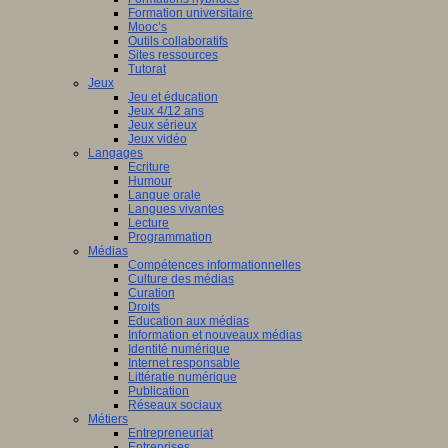
Formation universitaire
Mooc’s
Outils collaboratifs
Sites ressources
Tutorat
Jeux
Jeu et éducation
Jeux 4/12 ans
Jeux sérieux
Jeux vidéo
Langages
Ecriture
Humour
Langue orale
Langues vivantes
Lecture
Programmation
Médias
Compétences informationnelles
Culture des médias
Curation
Droits
Education aux médias
Information et nouveaux médias
Identité numérique
Internet responsable
Littératie numérique
Publication
Réseaux sociaux
Métiers
Entrepreneuriat
Entreprises