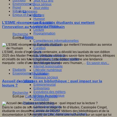
Données
Jeux 4/12 ans
Environnement
Jeux sérieux
Projet
Jeux vidéo
Initiatives
Langages
Enjeux et évolutions
Ecriture
Humour
L’ESME récompense 8 projets étudiants qui mettent
Langue orale
Langues vivantes
l’innovation au service de l’humain
Lecture
Programmation
Recherche
Médias
Écrit par
An@é
Compétences informationnelles
Culture des médias
Curation
Droits
L’ESME, école d’ingénieurs centenaire, a dévoilé les lauréats de son édition
Education aux médias
2025 des Master Projects. Véritable vitrine des savoir-faire techniques, éthiques
Information et nouveaux médias
et créatifs de ses futurs ingénieurs, cette édition confirme une tendance
Identité numérique
marquée : celle d’une technologie tournée vers l’humain,…
En savoir plus...
Internet responsable
Etudiants
Littératie numérique
Enseignement supérieur
Publication
Réseaux sociaux
Accueil des classes en bibliothèque : quel impact sur la
Métiers
Entrepreneuriat
lecture ?
Entreprises
Evolutions des métiers
Recherche
Métiers du numérique
Écrit par
Cauche Jean-François
Orientation
Pratiques numériques
Cartes heuristiques
Dans le cadre de son mémoire et stage de fin d’études, Cassiopée Cinget,
Classes inversées
étudiante en deuxième année de DEUST Métiers des bibliothèques et de la
Environnement Numérique de Travail
documentation à l’Université de Lille, mène une recherche sur un sujet qui lui