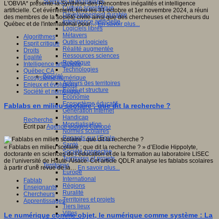
Sciences et techniques
L'OBVIA* présente la Synthèse des Rencontres inégalités et intelligence
Culture scientifique
artificielle. Cet événement, tenu les 31 octobre et 1er novembre 2024, a réuni
Développement durable
des membres de la société civile ainsi que des chercheuses et chercheurs du
Intelligence artificielle
Québec et de l'international pour…
En savoir plus...
Logiciels libres
Métavers
Algorithmes
Outils et logiciels
Esprit critique
Réalité augmentée
Droits
Ressources sciences
Egalité
Robotique
Intelligence artificielle
Technologies
Québec CA
Société
Ecosystème numérique
Acteurs des territoires
Enjeux et évolutions
Ecole et structure
Société et numérique
Economie
Ecosystème éducatif
Fablabs en milieu scolaire : que dit la recherche ?
Génération internet
Handicap
Recherche
Mondialisation
Écrit par
Agence usages Canopé
Normes scolaires
Regards sur l’Ecole
Santé
« Fablabs en milieu scolaire : que dit la recherche ? » d’Elodie Hippolyte,
Société connectée
doctorante en sciences de l’éducation et de la formation au laboratoire LISEC
Territoires et projets
de l’université de Haute-Alsace. Cet article QDLR analyse les fablabs scolaires
Territoires
à partir d’une revue de la…
En savoir plus...
Europe
International
Fablab
Régions
Enseignants
Ruralité
Chercheurs
Territoires et projets
Apprentissages
Tiers lieux
Villes
Le numérique comme objet, le numérique comme système : La