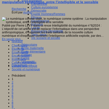
Vivre ensemble
manipulation symbolique, entre l’intelligible et le sensible
Citoyenneté
Culture européenne
Recherche
Démocratie
Écrit par
An@é
Egalité Hommes/Femmes
Ethique
Gouvernance
Inclusion
Publié par Pierre LÉVY dans la revue Intelligibilité du numérique n°6|2024 :
Laïcité
L'objectif de cet article est de replacer l'informatique dans une perspective
Ressources citoyenneté
anthropologique, d'esquisser les traits saillants de la nouvelle culture
Tiers - lieux
numérique et d'expliquer comment l'intelligence artificielle exploite, par des…
Vie scolaire et sociale
En savoir plus...
Niveaux
Périscolaire
Chercheurs
Ecole maternelle
Etudiants
Ecole élémentaire
Enseignants
Collège
Encadrement
Lycée
Institutions
Université
Culture numérique
Les auteurs
Culture scientifique
Société et numérique
Précédent
1
2
3
4
5
6
7
8
9