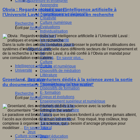
Création
Apprendre et enseigner
Apprendre
Obvia : Regards croisés sur l’intelligence artificielle à
Apprentissages
Apprentissages collaboratifs
l’Université Laval : pratiques et enjeux en recherche
Créativité
Culture numérique
Recherche
Evaluations
Écrit par
An@é
Individualisation
Initiatives
Interdisciplinarité
Outils pour la classe
Dans la suite des actions conduites pour brosser le portrait des utilisations des
Arts et Culture
systèmes d’intelligence artificielle dans différents secteurs de l’enseignement et
Art
de la recherche à l’Université Laval, il a été confié à l’Obvia un mandat pour
Cinéma
une consultation exploratoire…
En savoir plus...
Culture
Intelligence artificielle
Culture et numérique
Université
Dispositifs de médiation
Littérature
Groenland, des aventuriers dédiés à la science avec la sortie
Formation
Compétences professionnelles
du documentaire “Something in the water”
Dispositifs de formation
E- formation
Recherche
Enjeux et évolutions
Écrit par
An@é
Enseignement supérieur et numérique
Formations hybrides
Formation universitaire
Mooc’s
Le paradoxe est brutal : alors que les glaces fondent à un rythme jamais atteint,
Outils collaboratifs
l’accès aux données de terrain est en recul. Trop risqué, trop coûteux, trop
Sites ressources
complexe à organiser. La science, qui a besoin d’ancrage physique pour
Tutorat
modéliser…
En savoir plus...
Jeux
Culture scientifique
Jeu et éducation