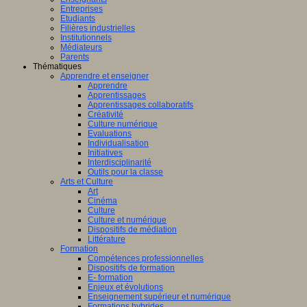
Entreprises
Etudiants
Filières industrielles
Institutionnels
Médiateurs
Parents
Thématiques
Apprendre et enseigner
Apprendre
Apprentissages
Apprentissages collaboratifs
Créativité
Culture numérique
Evaluations
Individualisation
Initiatives
Interdisciplinarité
Outils pour la classe
Arts et Culture
Art
Cinéma
Culture
Culture et numérique
Dispositifs de médiation
Littérature
Formation
Compétences professionnelles
Dispositifs de formation
E- formation
Enjeux et évolutions
Enseignement supérieur et numérique
Formations hybrides