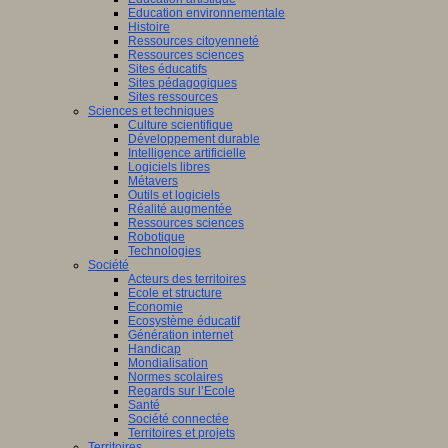
Education environnementale
Histoire
Ressources citoyenneté
Ressources sciences
Sites éducatifs
Sites pédagogiques
Sites ressources
Sciences et techniques
Culture scientifique
Développement durable
Intelligence artificielle
Logiciels libres
Métavers
Outils et logiciels
Réalité augmentée
Ressources sciences
Robotique
Technologies
Société
Acteurs des territoires
Ecole et structure
Economie
Ecosystème éducatif
Génération internet
Handicap
Mondialisation
Normes scolaires
Regards sur l’Ecole
Santé
Société connectée
Territoires et projets
Territoires