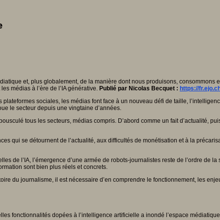
e
 médiatique et, plus globalement, de la manière dont nous produisons, consommons et 
 les médias à l’ère de l’IA générative.
Publié par
Nicolas Becquet
:
https://fr.ejo.
 plateformes sociales, les médias font face à un nouveau défi de taille, l’intellige
coue le secteur depuis une vingtaine d’années.
ve a bousculé tous les secteurs, médias compris. D’abord comme un fait d’actualité,
qui se détournent de l’actualité, aux difficultés de monétisation et à la précarisatio
es de l’IA, l’émergence d’une armée de robots-journalistes reste de l’ordre de la sci
ormation sont bien plus réels et concrets.
toire du journalisme, il est nécessaire d’en comprendre le fonctionnement, les enje
 fonctionnalités dopées à l’intelligence artificielle a inondé l’espace médiatique 