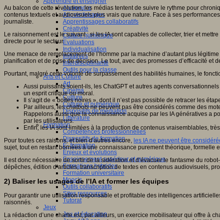
Apprendre et enseigner
Au balcon de cette révolution, les médias tentent de suivre le rythme pour chron
Apprendre
contenus textuels et audiovisuels plus vrais que nature. Face à ses performances
Apprentissages
journaliste.
Apprentissages collaboratifs
Créativité
Le raisonnement est le suivant : si les IA sont capables de collecter, trier et mett
Culture numérique
directe pour le secteur.
Evaluations
Individualisation
Une menace de remplacement de l’homme par la machine d’autant plus légitime q
Initiatives
planification et de prise de décision. Le tout, avec des promesses d’efficacité et d
Interdisciplinarité
Outils pour la classe
Pourtant, malgré cette volonté de surpassement des habilités humaines, le fonc
Arts et Culture
Art
Aussi puissants soient-ils, les ChatGPT et autres agents conversationnels n
Cinéma
un esprit critique ou moral.
Culture
Il s’agit de « boîtes noires », dont il n’est pas possible de retracer les ét
Culture et numérique
Par ailleurs, les
chatbots
ne peuvent pas être considérés comme des moteurs d
Dispositifs de médiation
Rappelons aussi que la connaissance acquise par les IA génératives a pou
Littérature
par les utilisateurs.
Formation
Enfin, les IA sont limitées à la production de contenus vraisemblables, tr
Compétences professionnelles
Dispositifs de formation
Pour toutes ces raisons, et bien d’autres encore,
les IA ne peuvent être considér
E- formation
sujet, tout en restant bornées à une connaissance purement théorique, formelle et 
Enjeux et évolutions
Enseignement supérieur et numérique
Il est donc nécessaire de sortir de la sidération et d’évacuer le fantasme du robo
Formations hybrides
dépêches, édition d’articles, transcription de textes en contenus audiovisuels, pro
Formation universitaire
Mooc’s
2) Baliser les usages de l’IA et former les équipes
Outils collaboratifs
Sites ressources
Pour garantir une utilisation responsable et profitable des intelligences artificiel
Tutorat
raisonnés.
Jeux
Jeu et éducation
La rédaction d’une charte est, par ailleurs, un exercice mobilisateur qui offre à c