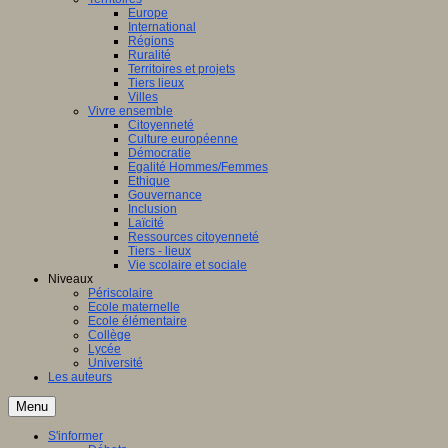
Europe
International
Régions
Ruralité
Territoires et projets
Tiers lieux
Villes
Vivre ensemble
Citoyenneté
Culture européenne
Démocratie
Egalité Hommes/Femmes
Ethique
Gouvernance
Inclusion
Laïcité
Ressources citoyenneté
Tiers - lieux
Vie scolaire et sociale
Niveaux
Périscolaire
Ecole maternelle
Ecole élémentaire
Collège
Lycée
Université
Les auteurs
Menu
S'informer