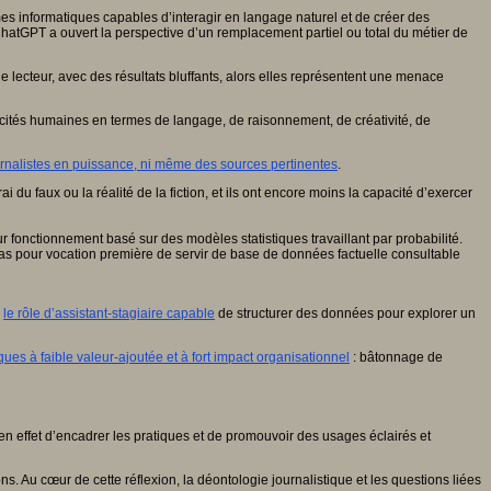
es informatiques capables d’interagir en langage naturel et de créer des
hatGPT a ouvert la perspective d’un remplacement partiel ou total du métier de
que lecteur, avec des résultats bluffants, alors elles représentent une menace
ités humaines en termes de langage, de raisonnement, de créativité, de
urnalistes en puissance, ni même des sources pertinentes
.
du faux ou la réalité de la fiction, et ils ont encore moins la capacité d’exercer
ur fonctionnement basé sur des modèles statistiques travaillant par probabilité.
pas pour vocation première de servir de base de données factuelle consultable
r
le rôle d’assistant-stagiaire capable
de structurer des données pour explorer un
ues à faible valeur-ajoutée et à fort impact organisationnel
: bâtonnage de
et en effet d’encadrer les pratiques et de promouvoir des usages éclairés et
ns. Au cœur de cette réflexion, la déontologie journalistique et les questions liées