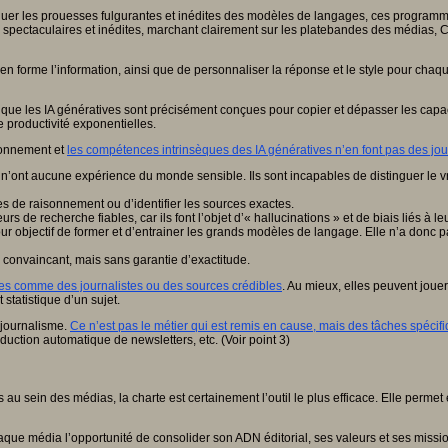
iquer les prouesses fulgurantes et inédites des modèles de langages, ces programm
 spectaculaires et inédites, marchant clairement sur les platebandes des médias, C
re en forme l’information, ainsi que de personnaliser la réponse et le style pour cha
ue les IA génératives sont précisément conçues pour copier et dépasser les capac
e productivité exponentielles.
tionnement et
les compétences intrinsèques des IA génératives n’en font pas des jo
’ont aucune expérience du monde sensible. Ils sont incapables de distinguer le vrai 
apes de raisonnement ou d’identifier les sources exactes.
e recherche fiables, car ils font l’objet d’« hallucinations » et de biais liés à le
r objectif de former et d’entrainer les grands modèles de langage. Elle n’a donc 
ès convaincant, mais sans garantie d’exactitude.
ées comme des journalistes ou des sources crédibles
. Au mieux, elles peuvent joue
statistique d’un sujet.
t-journalisme.
Ce n’est pas le métier qui est remis en cause, mais des tâches spécifiq
duction automatique de newsletters, etc. (Voir point 3)
les au sein des médias, la charte est certainement l’outil le plus efficace. Elle perm
haque média l’opportunité de consolider son ADN éditorial, ses valeurs et ses missio