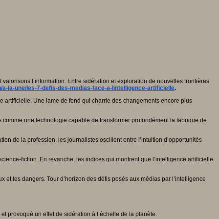
valorisons l’information. Entre sidération et exploration de nouvelles frontières
ch/a-la-une/les-7-defis-des-medias-face-a-lintelligence-artificielle
.
nce artificielle. Une lame de fond qui charrie des changements encore plus
 puis comme une technologie capable de transformer profondément la fabrique de
n de la profession, les journalistes oscillent entre l’intuition d’opportunités
ence-fiction. En revanche, les indices qui montrent que l’intelligence artificielle
ux et les dangers. Tour d’horizon des défis posés aux médias par l’intelligence
et provoqué un effet de sidération à l’échelle de la planète.