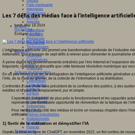
Débats
Faits marquants
Interviews
Reportages
Les 7 défis des médias face à l’intelligence artificiell
Brèves
Agenda
lundi, Mar 18 2024
Innover
Recherche
Didactique
Écrit par
An@é
Dispositifs
Pédagogie
Recherche
Technologies
L’intelligence artificielle (IA) promet une transformation profonde de l’industrie
Savoir(s)
éditoriales, tour d’horizon de sept défis à relever pour réinventer le journalisme et
Analyses
Conférences
À peine digéré les bouleversements entraînés par l’ère Internet et l’expansion des
Outils
fulgurants, radicaux et disruptifs que cette fameuse révolution numérique qui se
Pratiques
Acteurs de l'éducation
En un peu moins d’un an, la déflagration de l’intelligence artificielle générati
Animateurs
l’info, de la cave au grenier, de la collecte de l’information à sa distribution.
Chercheurs
Collectivités
Confrontés à une chute sans précédent de la confiance des publics, à des audiences 
Editeurs
inédites et la peur du remplacement, pur et simple.
EdTech
Encadrement
Cependant, à regarder de plus près le fonctionnement et les capacités actuell
Enseignants
représente une formidable opportunité de réinvention de la fabrique de l’inf
Entreprises
Pour mettre l’IA du côté des médias et écrire un nouveau chapitre dans l’his
Etudiants
artificielle.
Filières industrielles
Institutionnels
1) Sortir de la sidération et démystifier l’IA
Médiateurs
Parents
Thématiques
Depuis la mise en ligne de ChatGPT, en novembre 2022, un flot continu de nouvelles