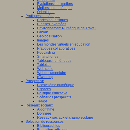
Evolutions des métiers
Métiers du numérique
Orientation
Pratiques numériques
Cartes heuristiques
Classes inversées
Environnement Numérique de Travail
Fablab
Géolocalisation
Images
Les mondes virtuels en éducation
Pratiques collaboratives
Podcasting
Smartphones
Tableaux numériques
Tablettes
Web radio
Webdocumentaire
eTwinning
Prospective
Ecosystème numérique
Espaces
Politique éducative
Scénarios prospectifs
Temps
Réseaux sociaux
Algorithme
Données
Réseaux sociaux et champ scolaire
Sélection de ressources
Bibliographies
Education artistique