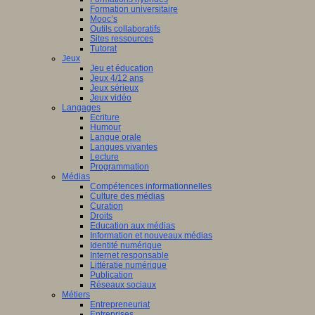
Formation universitaire
Mooc’s
Outils collaboratifs
Sites ressources
Tutorat
Jeux
Jeu et éducation
Jeux 4/12 ans
Jeux sérieux
Jeux vidéo
Langages
Ecriture
Humour
Langue orale
Langues vivantes
Lecture
Programmation
Médias
Compétences informationnelles
Culture des médias
Curation
Droits
Education aux médias
Information et nouveaux médias
Identité numérique
Internet responsable
Littératie numérique
Publication
Réseaux sociaux
Métiers
Entrepreneuriat
Entreprises