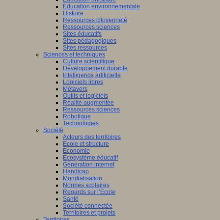
Education environnementale
Histoire
Ressources citoyenneté
Ressources sciences
Sites éducatifs
Sites pédagogiques
Sites ressources
Sciences et techniques
Culture scientifique
Développement durable
Intelligence artificielle
Logiciels libres
Métavers
Outils et logiciels
Réalité augmentée
Ressources sciences
Robotique
Technologies
Société
Acteurs des territoires
Ecole et structure
Economie
Ecosystème éducatif
Génération internet
Handicap
Mondialisation
Normes scolaires
Regards sur l’Ecole
Santé
Société connectée
Territoires et projets
Territoires