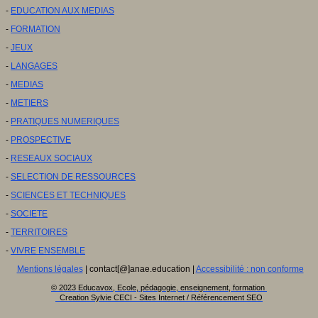
-
EDUCATION AUX MEDIAS
-
FORMATION
-
JEUX
-
LANGAGES
-
MEDIAS
-
METIERS
-
PRATIQUES NUMERIQUES
-
PROSPECTIVE
-
RESEAUX SOCIAUX
-
SELECTION DE RESSOURCES
-
SCIENCES ET TECHNIQUES
-
SOCIETE
-
TERRITOIRES
-
VIVRE ENSEMBLE
Mentions légales
| contact[@]anae.education |
Accessibilité : non conforme
© 2023 Educavox, Ecole, pédagogie, enseignement, formation
Creation Sylvie CECI - Sites Internet / Référencement SEO