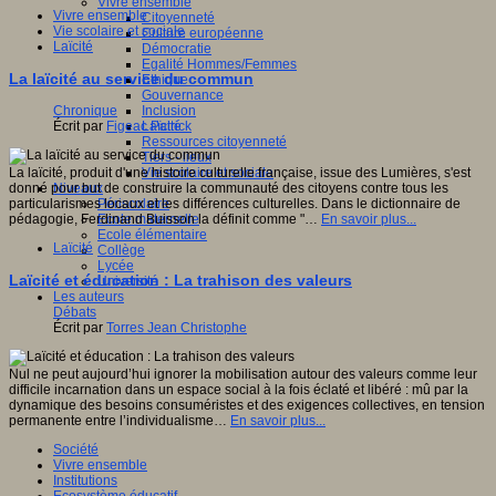
Vivre ensemble
Vivre ensemble
Citoyenneté
Vie scolaire et sociale
Culture européenne
Laïcité
Démocratie
Egalité Hommes/Femmes
La laïcité au service du commun
Ethique
Gouvernance
Chronique
Inclusion
Écrit par
Figeac Patrick
Laïcité
Ressources citoyenneté
Tiers - lieux
La laïcité, produit d'une histoire culturelle française, issue des Lumières, s'est
Vie scolaire et sociale
donné pour but de construire la communauté des citoyens contre tous les
Niveaux
particularismes locaux et les différences culturelles. Dans le dictionnaire de
Périscolaire
pédagogie, Ferdinand Buisson la définit comme "…
En savoir plus...
Ecole maternelle
Ecole élémentaire
Laïcité
Collège
Lycée
Laïcité et éducation : La trahison des valeurs
Université
Les auteurs
Débats
Écrit par
Torres Jean Christophe
Nul ne peut aujourd’hui ignorer la mobilisation autour des valeurs comme leur
difficile incarnation dans un espace social à la fois éclaté et libéré : mû par la
dynamique des besoins consuméristes et des exigences collectives, en tension
permanente entre l’individualisme…
En savoir plus...
Société
Vivre ensemble
Institutions
Ecosystème éducatif