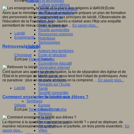
Écrit par
An@é
Sciences et techniques
Culture scientifique
Développement durable
Alors que le ministère de l'Éducation nationale prépare un plan de formation
Intelligence artificielle
des personnels de l'enseignement aux principes de laïcité, l'Observatoire de
Logiciels libres
l'éducation de la Fondation Jean-Jaurès a réalisé avec l'Ifop une enquête
Métavers
permettant de mieux cerner la place que…
En savoir plus...
Outils et logiciels
Réalité augmentée
Laïcité
Ressources sciences
Enseignants
Robotique
Technologies
Retrouver la laïcité
Société
Acteurs des territoires
Chronique
Ecole et structure
Écrit par
Figeac Patrick
Economie
Ecosystème éducatif
Génération internet
Cent quinze ans après sa promulgation, la loi de séparation des église et de
Handicap
l'Etat et le principe de laïcité qui la sous-tend font l'objet de polémiques. Avec
Mondialisation
ce paradoxe : plus on en parle et moins on la comprend.…
En savoir plus...
Normes scolaires
Regards sur l’Ecole
Laïcité
Santé
Société connectée
Comment enseigner la laïcité aux élèves ?
Territoires et projets
Territoires
Débats
Europe
Écrit par
Torres Jean Christophe
International
Régions
Ruralité
La réponse à la question « qu’est-ce que la laïcité ? » peut se déployer, de
Territoires et projets
manière nécessairement synthétique et partielle, en trois points essentiels :
En
Tiers lieux
savoir plus...
Villes