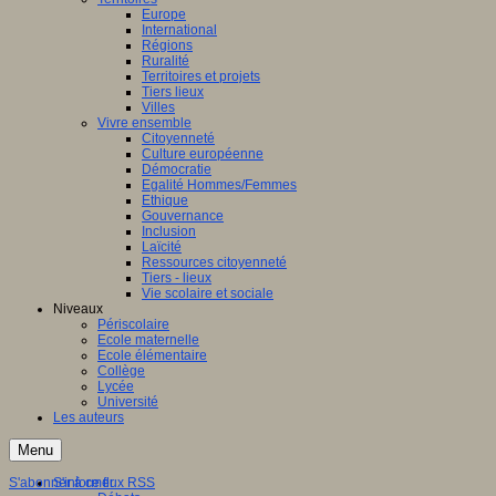
Europe
International
Régions
Ruralité
Territoires et projets
Tiers lieux
Villes
Vivre ensemble
Citoyenneté
Culture européenne
Démocratie
Egalité Hommes/Femmes
Ethique
Gouvernance
Inclusion
Laïcité
Ressources citoyenneté
Tiers - lieux
Vie scolaire et sociale
Niveaux
Périscolaire
Ecole maternelle
Ecole élémentaire
Collège
Lycée
Université
Les auteurs
Menu
S'abonner à ce flux RSS
S'informer