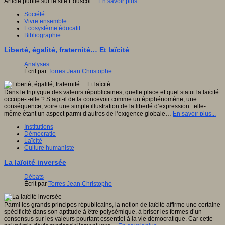
Article publié sur le site Eduscol…
En savoir plus...
Société
Vivre ensemble
Ecosystème éducatif
Bibliographie
Liberté, égalité, fraternité… Et laïcité
Analyses
Écrit par
Torres Jean Christophe
Dans le triptyque des valeurs républicaines, quelle place et quel statut la laïcité
occupe-t-elle ? S’agit-il de la concevoir comme un épiphénomène, une
conséquence, voire une simple illustration de la liberté d’expression : elle-
même étant un aspect parmi d’autres de l’exigence globale…
En savoir plus...
Institutions
Démocratie
Laïcité
Culture humaniste
La laïcité inversée
Débats
Écrit par
Torres Jean Christophe
Parmi les grands principes républicains, la notion de laïcité affirme une certaine
spécificité dans son aptitude à être polysémique, à briser les formes d’un
consensus sur les valeurs pourtant essentiel à la vie démocratique. Car cette