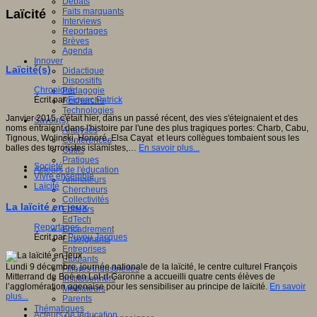
Débats
Faits marquants
Laïcité
Interviews
Reportages
Brèves
Agenda
Innover
Laïcité(s)
Didactique
Dispositifs
Chronique
Pédagogie
Écrit par
Figeac Patrick
Recherche
Technologies
Janvier 2015, c'était hier, dans un passé récent, des vies s'éteignaient et des
Savoir(s)
noms entraient dans l'histoire par l'une des plus tragiques portes: Charb, Cabu,
Analyses
Tignous, Wolinski, Honoré, Elsa Cayat et leurs collègues tombaient sous les
Conférences
balles des terroristes islamistes,…
En savoir plus...
Outils
Pratiques
Société
Acteurs de l'éducation
Vivre ensemble
Animateurs
Laïcité
Chercheurs
Collectivités
La laïcité en jeux
Editeurs
EdTech
Reportages
Encadrement
Écrit par
Puyou Jacques
Enseignants
Entreprises
Etudiants
Lundi 9 décembre, journée nationale de la laïcité, le centre culturel François
Filières industrielles
Mitterrand de Boé en Lot-rt-Garonne a accueilli quatre cents élèves de
Institutionnels
l’agglomération agenaise pour les sensibiliser au principe de laïcité.
En savoir
Médiateurs
plus...
Parents
Thématiques
Acteurs de leducation