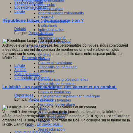
Apprendre et enseigner
Espaces éducatifs
Apprendre
Ecosystème éducatif
Apprentissages
Laïcité
Apprentissages collaboratifs
Créativité
République laïque : de quoi parle-t-on ?
Culture numérique
Evaluations
Débats
Individualisation
Écrit par
Puyou Jacques
Initiatives
Interdisciplinarité
Outils pour la classe
A chaque événement la presse, les personnalités politiques, nous convoquent
Arts et Culture
à des débats qui ont de commun de montrer qu’on n’est visiblement plus
Art
d’accord sur le sens et la portée de la Laïcité dans notre espace public. La
Cinéma
laïcité fait…
En savoir plus...
Culture
Culture et numérique
Laïcité
Dispositifs de médiation
Société
Littérature
Vivre ensemble
Formation
Vie scolaire et sociale
Compétences professionnelles
Dispositifs de formation
La laïcité : un cadre juridique, des valeurs et un combat.
E- formation
Enjeux et évolutions
Reportages
Enseignement supérieur et numérique
Écrit par
Puyou Jacques
Formations hybrides
Formation universitaire
Mooc’s
Vendredi 9 décembre, à l’occasion de la journée nationale de la laïcité, les
Outils collaboratifs
délégués départementaux de l’éducation nationale (DDEN)* du Lot et Garonne
Sites ressources
organisent à la salle François Mitterrand de Boé, un colloque sur le thème de la
Tutorat
laïcité. L’animation…
En savoir plus...
Jeux
Jeu et éducation
Acteurs de leducation