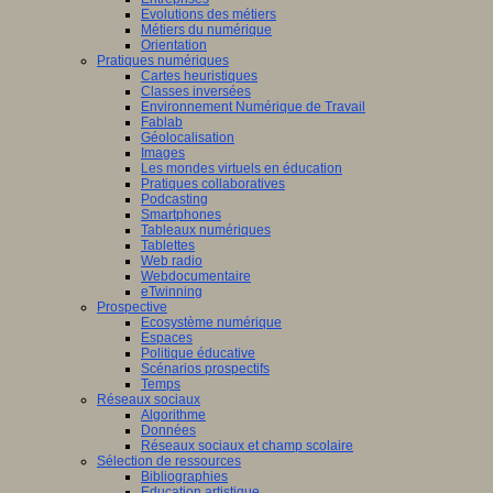
Evolutions des métiers
Métiers du numérique
Orientation
Pratiques numériques
Cartes heuristiques
Classes inversées
Environnement Numérique de Travail
Fablab
Géolocalisation
Images
Les mondes virtuels en éducation
Pratiques collaboratives
Podcasting
Smartphones
Tableaux numériques
Tablettes
Web radio
Webdocumentaire
eTwinning
Prospective
Ecosystème numérique
Espaces
Politique éducative
Scénarios prospectifs
Temps
Réseaux sociaux
Algorithme
Données
Réseaux sociaux et champ scolaire
Sélection de ressources
Bibliographies
Education artistique