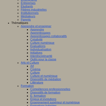
Entreprises
Etudiants
Filières industrielles
Institutionnels
Médiateurs
Parents
Thématiques
Apprendre et enseigner
Apprendre
Apprentissages
Apprentissages collaboratifs
Créativité
Culture numérique
Evaluations
Individualisation
Initiatives
Interdisciplinarité
Outils pour la classe
Arts et Culture
Art
Cinéma
Culture
Culture et numérique
Dispositifs de médiation
Littérature
Formation
Compétences professionnelles
Dispositifs de formation
E- formation
Enjeux et évolutions
Enseignement supérieur et numérique
Formations hybrides