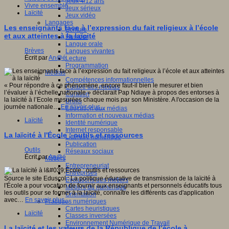
Jeux 4/12 ans
Vivre ensemble
Jeux sérieux
Laïcité
Jeux vidéo
Langages
Les enseignants face à l’expression du fait religieux à l’école
Ecriture
et aux atteintes à la laïcité
Humour
Langue orale
Brèves
Langues vivantes
Écrit par
An@é
Lecture
Programmation
Médias
Compétences informationnelles
« Pour répondre à ce phénomène, encore faut-il bien le mesurer et bien
Culture des médias
l’évaluer à l’échelle nationale » déclarait Pap Ndiaye à propos des entorses à
Curation
la laïcité à l’Ecole mesurées chaque mois par son Ministère. A l'occasion de la
Droits
journée nationale…
En savoir plus...
Education aux médias
Information et nouveaux médias
Laïcité
Identité numérique
Internet responsable
La laïcité à l'École : outils et ressources
Littératie numérique
Publication
Outils
Réseaux sociaux
Écrit par
An@é
Métiers
Entrepreneuriat
Entreprises
Source le site Eduscol : La politique éducative de transmission de la laïcité à
Evolutions des métiers
l'École a pour vocation de fournir aux enseignants et personnels éducatifs tous
Métiers du numérique
les outils pour se former à la laïcité, connaître les différents cas d'application
Orientation
avec…
En savoir plus...
Pratiques numériques
Cartes heuristiques
Laïcité
Classes inversées
Environnement Numérique de Travail
La laïcité et les valeurs de la République de l’école à