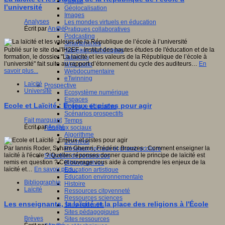
Fablab
l’université
Géolocalisation
Images
Analyses
Les mondes virtuels en éducation
Écrit par
An@é
Pratiques collaboratives
Podcasting
Smartphones
Publié sur le site de l'IH2EF - Institut des hautes études de l'éducation et de la
Tableaux numériques
formation, le dossier "La laïcité et les valeurs de la République de l’école à
Tablettes
l’université" fait suite au rapport d’étonnement du cycle des auditeurs…
En
Web radio
savoir plus...
Webdocumentaire
eTwinning
Laïcité
Prospective
Université
Ecosystème numérique
Espaces
Ecole et Laïcité : Enjeux et pistes pour agir
Politique éducative
Scénarios prospectifs
Fait marquant
Temps
Écrit par
An@é
Réseaux sociaux
Algorithme
Données
Par Iannis Roder, Syham Ghemri, Frédéric Brouzes : Comment enseigner la
Réseaux sociaux et champ scolaire
laïcité à l'école ? Quelles réponses donner quand le principe de laïcité est
Sélection de ressources
remis en question ? Cet ouvrage vous aide à comprendre les enjeux de la
Bibliographies
laïcité et…
En savoir plus...
Education artistique
Education environnementale
Bibliographie
Histoire
Laïcité
Ressources citoyenneté
Ressources sciences
Les enseignants, la laïcité et la place des religions à l'École
Sites éducatifs
Sites pédagogiques
Brèves
Sites ressources