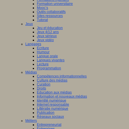
Formation universitaire
Mooc’s
Outils collaboratifs
Sites ressources
Tutorat
Jeux
Jeu et éducation
Jeux 4/12 ans
Jeux sérieux
Jeux vidéo
Langages
Ecriture
Humour
Langue orale
Langues vivantes
Lecture
Programmation
Médias
Compétences informationnelles
Culture des médias
Curation
Droits
Education aux médias
Information et nouveaux médias
Identité numérique
Internet responsable
Littératie numérique
Publication
Réseaux sociaux
Métiers
Entrepreneuriat
Entreprises