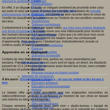
Fablab
réduirait le sentiment d’isolement
.
Géolocalisation
Images
En effet, il se dégage à l’audio un intrigant sentiment de proximité entre celui
Les mondes virtuels en éducation
qui parle et celui qui écoute. Écouter, par exemple, les balados du
regretté
Pratiques collaboratives
anthropologue Serge Bouchard
, est comme se faire raconter dans le creux de
Podcasting
l’oreille les beautés de la culture innue ou l’histoire de nos ancêtres coureurs
Smartphones
des bois.
Tableaux numériques
Contrairement à la formation par appel vidéo,
qui crée chez certains étudiants
Tablettes
une forme d’isolement
, le balado ouvre une voie intéressante pour recréer le
Web radio
lien humain nécessaire à l’apprentissage. Celui que j’ai créé pour mon cours
Webdocumentaire
me permet d’enrichir non seulement ma relation avec ma communauté
eTwinning
d’apprenants, mais aussi avec l’étudiant qui, individuellement, écoute ce
Prospective
contenu audio et tente d’apprendre.
Ecosystème numérique
Espaces
Apprendre en se déplaçant
Politique éducative
Scénarios prospectifs
Temps
Certains de mes étudiants ont cinq, parfois six, cours universitaires par
Réseaux sociaux
semaine. Puisque la plupart de ces cours sont en ligne, en direct, les étudiants
Algorithme
passent de 15 à 18 heures par semaine assis devant leur écran, sans compter
Données
les travaux et autres interactions.
Réseaux sociaux et champ scolaire
Sélection de ressources
À lire aussi :
Enseignement à distance : un succès mitigé et des leçons à
Bibliographies
tirer
Education artistique
Education environnementale
Histoire
Le balado offre une autre possibilité que ces exigeantes rencontres en
Ressources citoyenneté
vidéoconférences : écouter le professeur au moment de son choix en faisant
Ressources sciences
une marche ou dans les transports.
Sites éducatifs
Sites pédagogiques
Chaque semaine, j’enregistre donc dans mon « studio-bureau » équipé de
Sites ressources
microphones et d’une console des capsules audio où je présente les contenus