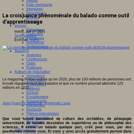
Débats
Faits marquants
Interviews
Reportages
La croissance phénoménale du balado comme outil
Brèves
d'apprentissage
Agenda
Innover
Didactique
mardi, Juil 27 2021
Dispositifs
Technologies
Pédagogie
Écrit par
An@é
Recherche
Technologies
Savoir(s)
Analyses
Conférences
Outils
Pratiques
Acteurs de l'éducation
Animateurs
Le magazine Forbes estime qu’en 2020, plus de 100 millions de personnes ont
Chercheurs
écouté régulièrement des balados et que ce nombre pourrait atteindre 125
Collectivités
millions en 2022.
Editeurs
EdTech
Encadrement
Enseignants
Jean-François Sénéchal
,
Université Laval
Entreprises
Etudiants
Filières industrielles
Institutionnels
Que vous soyez passionné de culture des orchidées, de pédagogie
Médiateurs
universitaire, de bandes dessinées de superhéros ou de philosophie des
Parents
sciences, il existe un balado quelque part, créé pour vous, par des
Thématiques
passionnés comme vous. Et vous y avez accès gratuitement partout dans