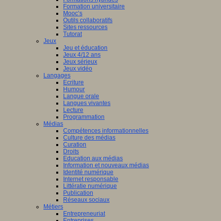
Formation universitaire
Mooc’s
Outils collaboratifs
Sites ressources
Tutorat
Jeux
Jeu et éducation
Jeux 4/12 ans
Jeux sérieux
Jeux vidéo
Langages
Ecriture
Humour
Langue orale
Langues vivantes
Lecture
Programmation
Médias
Compétences informationnelles
Culture des médias
Curation
Droits
Education aux médias
Information et nouveaux médias
Identité numérique
Internet responsable
Littératie numérique
Publication
Réseaux sociaux
Métiers
Entrepreneuriat
Entreprises