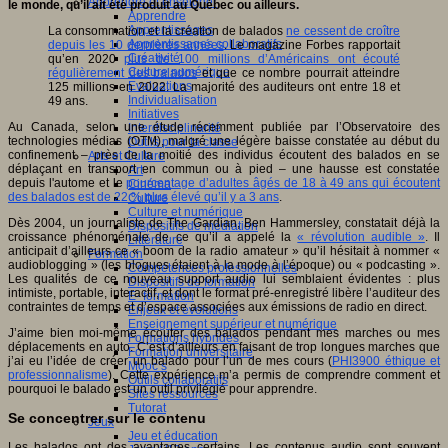
Apprendre et enseigner
le monde, qu’il ait été produit au Québec ou ailleurs.
Apprendre
Apprentissages
La consommation et la création de balados
ne cessent de croître
Apprentissages collaboratifs
depuis les 10 dernières années
. Le magazine Forbes rapportait
Créativité
qu’en 2020
plus de 100 millions d’Américains ont écouté
Culture numérique
régulièrement des balados
et que ce nombre pourrait atteindre
Evaluations
125 millions en 2022. La majorité des auditeurs ont entre 18 et
Individualisation
49 ans.
Initiatives
Au Canada, selon une étude récemment publiée par l’Observatoire des
Interdisciplinarité
technologies médias (OTM), malgré une légère baisse constatée au début du
Outils pour la classe
confinement – près de la moitié des individus écoutent des balados en se
Arts et Culture
déplaçant en transport en commun ou à pied – une hausse est constatée
Art
depuis l'autome et le
pourcentage d’adultes âgés de 18 à 49 ans qui écoutent
Cinéma
des balados est de 22 % plus élevé qu’il y a 3 ans
.
Culture
Culture et numérique
Dès 2004, un journaliste de The Gardian, Ben Hammersley, constatait déjà la
Dispositifs de médiation
croissance phénoménale de ce qu’il a appelé la
« révolution audible »
. Il
Littérature
anticipait d’ailleurs ce « boom de la radio amateur » qu’il hésitait à nommer «
Formation
audioblogging » (les blogues étaient à la mode à l’époque) ou « podcasting ».
Compétences professionnelles
Les qualités de ce nouveau support audio lui semblaient évidentes : plus
Dispositifs de formation
intimiste, portable, interactif, et dont le format pré-enregistré libère l’auditeur des
E- formation
contraintes de temps et d’espace associées aux émissions de radio en direct.
Enjeux et évolutions
Enseignement supérieur et numérique
J’aime bien moi-même écouter des balados pendant mes marches ou mes
Formations hybrides
déplacements en auto. C’est d’ailleurs en faisant de trop longues marches que
Formation universitaire
j’ai eu l’idée de créer un balado pour l’un de mes cours (
PHI3900 éthique et
Mooc’s
professionnalisme
). Cette expérience m’a permis de comprendre comment et
Outils collaboratifs
pourquoi le balado est un outil privilégié pour apprendre.
Sites ressources
Tutorat
Se concentrer sur le contenu
Jeux
Jeu et éducation
Les balados ont des avantages certains. Les contenus audio sont souvent