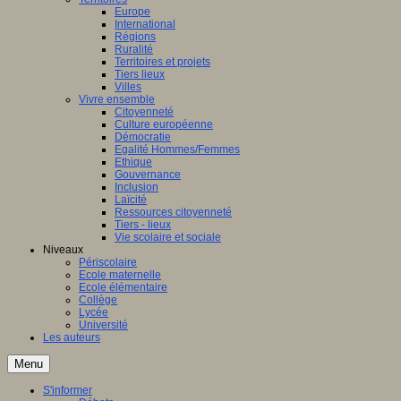
Europe
International
Régions
Ruralité
Territoires et projets
Tiers lieux
Villes
Vivre ensemble
Citoyenneté
Culture européenne
Démocratie
Egalité Hommes/Femmes
Ethique
Gouvernance
Inclusion
Laïcité
Ressources citoyenneté
Tiers - lieux
Vie scolaire et sociale
Niveaux
Périscolaire
Ecole maternelle
Ecole élémentaire
Collège
Lycée
Université
Les auteurs
Menu
S'informer