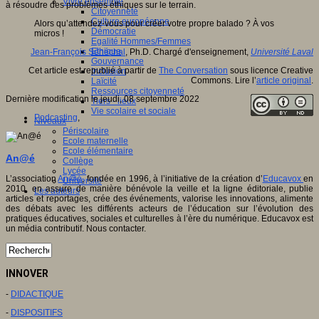
Vivre ensemble
à résoudre des problèmes éthiques sur le terrain.
Citoyenneté
Culture européenne
Alors qu’attendez-vous pour créer votre propre balado ? À vos
Démocratie
micros !
Egalité Hommes/Femmes
Ethique
Jean-François Sénéchal
, Ph.D. Chargé d'enseignement,
Université Laval
Gouvernance
Cet article est republié à partir de
The Conversation
sous licence Creative
Inclusion
Commons. Lire l’
article original
.
Laïcité
Ressources citoyenneté
Dernière modification le jeudi, 08 septembre 2022
Tiers - lieux
Vie scolaire et sociale
Podcasting
,
Niveaux
Périscolaire
Ecole maternelle
Ecole élémentaire
An@é
Collège
Lycée
L’association
An@é
, fondée en 1996, à l’initiative de la création d’
Educavox
en
Université
2010, en assure de manière bénévole la veille et la ligne éditoriale, publie
Les auteurs
articles et reportages, crée des événements, valorise les innovations, alimente
des débats avec les différents acteurs de l’éducation sur l’évolution des
pratiques éducatives, sociales et culturelles à l’ère du numérique. Educavox est
un média contributif. Nous contacter.
INNOVER
-
DIDACTIQUE
-
DISPOSITIFS