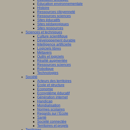
Education environnementale
Histoire
Ressources citoyenneté
Ressources sciences
Sites éducatifs
Sites pédagogiques
Sites ressources
Sciences et techniques
Culture scientifique
Développement durable
Intelligence artificielle
Logiciels libres
Métavers
Outils et logiciels
Réalité augmentée
Ressources sciences
Robotique
Technologies
Société
Acteurs des territoires
Ecole et structure
Economie
Ecosystème éducatif
Génération internet
Handicap
Mondialisation
Normes scolaires
Regards sur l’Ecole
Santé
Société connectée
Territoires et projets
Territoires