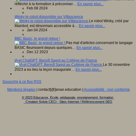
réfléchir à la formation à préconiser…
En savoir plus...
Feb 08 2024
Winky le robot disponible sur Vittascience
Le robot Winky, créé par
Mainbot, est désormais accessible à…
En savoir plus...
Jan 04 2024
BBC Basic, le grand retour !
Pas mal d'articles concernant le langage
BASIC fleurissent depuis quelques…
En savoir plus...
Dec 12 2023
IA et ChatGPT, Benoît Sagot au Collège de France
Le 30 novembre
2023 a eu lieu la leçon inaugurale…
En savoir plus...
Souscrire à ce flux RSS
Mentions légales
| contact[@]anae.education |
Accessibilité : non conforme
© 2023 Educavox, Ecole, pédagogie, enseignement, formation
Creation Sylvie CECI - Sites Internet / Référencement SEO