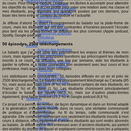
Sciences et techniques
du cours. Pour chaque module, j’explique les tâches à accomplir pour atteindre
Culture scientifique
les objectifs du module et j’en profite pour créer une relation avec ma classe et
Développement durable
mes étudiants, pour répondre aux questions posées par ces derniers, pour
Intelligence artificielle
tisser des liens entre le contenu du module et l’actualité.
Logiciels libres
Métavers
Je diffuse d’abord en direct l’enregistrement du balado sur la plate-forme de
Outils et logiciels
cours, mais les étudiants qui ont des contraintes d’horaires peuvent l’écouter
Réalité augmentée
plus tard via les plates-formes de diffusion les plus connues (Apple podcast,
Ressources sciences
Spotify, Google podcast).
Robotique
Technologies
50 épisodes, 2500 téléchargements
Société
Acteurs des territoires
Le balado que j’ai créé cible très précisément les enjeux et thèmes de mon
Ecole et structure
cours, mais également les principales questions qui préoccupent les étudiants
Economie
inscrits à ce cours. Sa diffusion, une fois par semaine, aide les étudiants à
Ecosystème éducatif
garder le rythme et à rester connectés non seulement avec leur cours et leur
Génération internet
professeur, mais aussi avec leurs collègues.
Handicap
Mondialisation
Les statistiques sont concluantes : 50 épisodes diffusés en un an et près de
Normes scolaires
2500 téléchargements. Le balado est principalement téléchargé au Canada (85
Regards sur l’Ecole
%), mais aussi aux États-Unis (9 %), où résident certains de mes étudiants, en
Santé
France (2 %) et en Italie (1 %). Les étudiants choisissent principalement
Société connectée
d’écouter le balado sur Spotify (40,5 %), mais sur d’autres plates-formes
Territoires et projets
également, dont Apple podcast (23,2 %) et Google podcast (8,8 %).
Territoires
Europe
Ce projet m’a permis de recréer, de façon dynamique et dans un format adapté
International
à la génération d’étudiants inscrits dans ce cours, une véritable communauté
Régions
de pratique et d’apprentissage. Au fil du temps, cette communauté s’est
Ruralité
agrandie. Elle comprend maintenant non seulement les étudiants inscrits à mon
Territoires et projets
cours à distance, mais également d’anciens étudiants qui sont restés abonnés
Tiers lieux
au balado. Je diffuse même des entrevues avec d’anciens étudiants, qui parlent
Villes
des réalités du monde du travail et expliquent comment le cours les a préparés