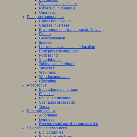
Evolutions des métiers
Métiers du numérique
Orientation
Pratiques numériques
Cartes heuristiques
Classes inversées
Environnement Numérique de Travail
Fablab
Géolocalisation
Images
Les mondes virtuels en éducation
Pratiques collaboratives
Podcasting
Smartphones
Tableaux numériques
Tablettes
Web radio
Webdocumentaire
eTwinning
Prospective
Ecosystème numérique
Espaces
Politique éducative
Scénarios prospectifs
Temps
Réseaux sociaux
Algorithme
Données
Réseaux sociaux et champ scolaire
Sélection de ressources
Bibliographies
Education artistique