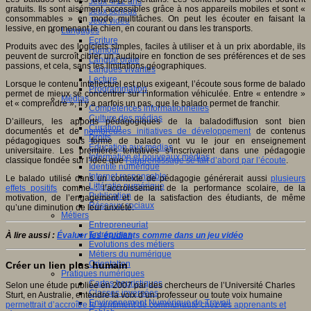
Jeux 4/12 ans
gratuits. Ils sont aisément accessibles grâce à nos appareils mobiles et sont «
Jeux sérieux
consommables » en mode multitâches. On peut les écouter en faisant la
Jeux vidéo
lessive, en promenant le chien, en courant ou dans les transports.
Langages
Ecriture
Produits avec des logiciels simples, faciles à utiliser et à un prix abordable, ils
Humour
peuvent de surcroît cibler un auditoire en fonction de ses préférences et de ses
Langue orale
passions, et cela, sans les limitations géographiques.
Langues vivantes
Lecture
Lorsque le contenu intellectuel est plus exigeant, l’écoute sous forme de balado
Programmation
permet de mieux se concentrer sur l’information véhiculée. Entre « entendre »
Médias
et « comprendre », il y a parfois un pas, que le balado permet de franchir.
Compétences informationnelles
Culture des médias
D’ailleurs, les apports pédagogiques de la baladodiffusion sont bien
Curation
documentés et de
nombreuses initiatives de développement
de contenus
Droits
pédagogiques sous forme de balado ont vu le jour en enseignement
Education aux médias
universitaire. Les premières tentatives s’inscrivaient dans une pédagogie
Information et nouveaux médias
classique fondée sur l’idée que
l’apprentissage se fait d’abord par l’écoute
.
Identité numérique
Internet responsable
Le balado utilisé dans un contexte de pédagogie générerait aussi
plusieurs
Littératie numérique
effets positifs
comme : l’accroissement de la performance scolaire, de la
Publication
motivation, de l’engagement et de la satisfaction des étudiants, de même
Réseaux sociaux
qu’une diminution de leur anxiété.
Métiers
Entrepreneuriat
Entreprises
À lire aussi :
Évaluer les étudiants comme dans un jeu vidéo
Evolutions des métiers
Métiers du numérique
Orientation
Créer un lien plus humain
Pratiques numériques
Cartes heuristiques
Selon une étude publiée en 2007 par des chercheurs de l’Université Charles
Classes inversées
Sturt, en Australie, entendre la voix d’un professeur ou toute voix humaine
Environnement Numérique de Travail
permettrait d’accroître le sentiment de communauté chez les apprenants et