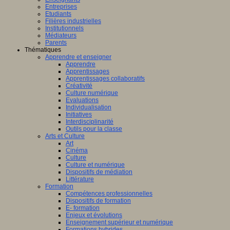
Entreprises
Etudiants
Filières industrielles
Institutionnels
Médiateurs
Parents
Thématiques
Apprendre et enseigner
Apprendre
Apprentissages
Apprentissages collaboratifs
Créativité
Culture numérique
Evaluations
Individualisation
Initiatives
Interdisciplinarité
Outils pour la classe
Arts et Culture
Art
Cinéma
Culture
Culture et numérique
Dispositifs de médiation
Littérature
Formation
Compétences professionnelles
Dispositifs de formation
E- formation
Enjeux et évolutions
Enseignement supérieur et numérique
Formations hybrides