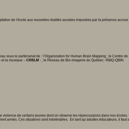
'adaptation de l'école aux nouvelles réalités sociales imposées par la présence a
rveau sous le partenariat de : l’Organization for Human Brain Mapping ; le Centre 
e et la musique –
CRBLM
- ; le Réseau de Bio-imagerie du Québec -RBIQ-QBIN.
me violence de certains jeunes dont on observe les répercussions dans nos écoles.
ent armés. Ces situations sont intolérables. En tant qu’adultes éducateurs, il faut