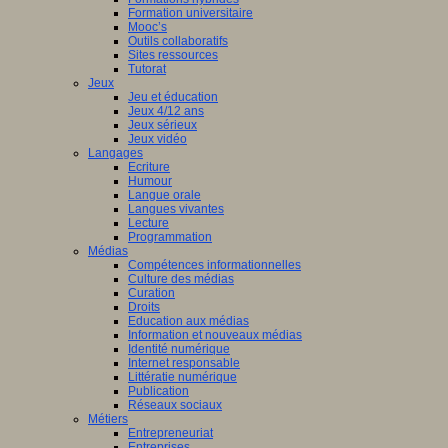
Formation universitaire
Mooc’s
Outils collaboratifs
Sites ressources
Tutorat
Jeux
Jeu et éducation
Jeux 4/12 ans
Jeux sérieux
Jeux vidéo
Langages
Ecriture
Humour
Langue orale
Langues vivantes
Lecture
Programmation
Médias
Compétences informationnelles
Culture des médias
Curation
Droits
Education aux médias
Information et nouveaux médias
Identité numérique
Internet responsable
Littératie numérique
Publication
Réseaux sociaux
Métiers
Entrepreneuriat
Entreprises