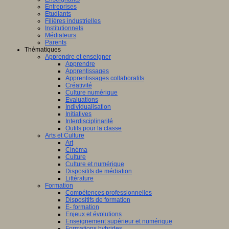
Entreprises
Etudiants
Filières industrielles
Institutionnels
Médiateurs
Parents
Thématiques
Apprendre et enseigner
Apprendre
Apprentissages
Apprentissages collaboratifs
Créativité
Culture numérique
Evaluations
Individualisation
Initiatives
Interdisciplinarité
Outils pour la classe
Arts et Culture
Art
Cinéma
Culture
Culture et numérique
Dispositifs de médiation
Littérature
Formation
Compétences professionnelles
Dispositifs de formation
E- formation
Enjeux et évolutions
Enseignement supérieur et numérique
Formations hybrides