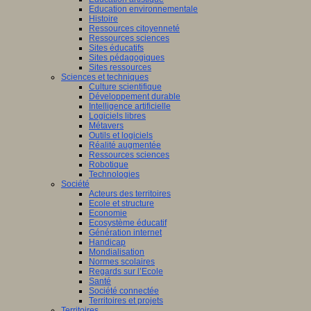
Education environnementale
Histoire
Ressources citoyenneté
Ressources sciences
Sites éducatifs
Sites pédagogiques
Sites ressources
Sciences et techniques
Culture scientifique
Développement durable
Intelligence artificielle
Logiciels libres
Métavers
Outils et logiciels
Réalité augmentée
Ressources sciences
Robotique
Technologies
Société
Acteurs des territoires
Ecole et structure
Economie
Ecosystème éducatif
Génération internet
Handicap
Mondialisation
Normes scolaires
Regards sur l’Ecole
Santé
Société connectée
Territoires et projets
Territoires