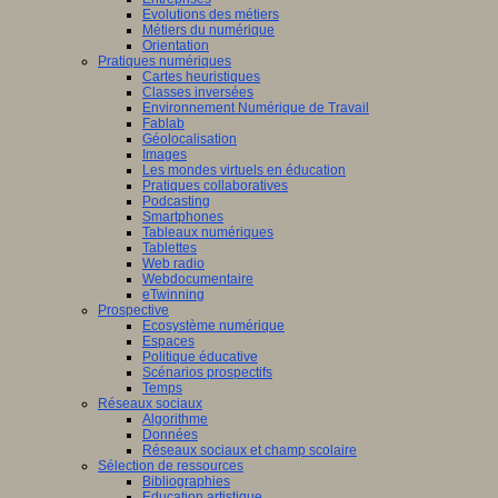
Evolutions des métiers
Métiers du numérique
Orientation
Pratiques numériques
Cartes heuristiques
Classes inversées
Environnement Numérique de Travail
Fablab
Géolocalisation
Images
Les mondes virtuels en éducation
Pratiques collaboratives
Podcasting
Smartphones
Tableaux numériques
Tablettes
Web radio
Webdocumentaire
eTwinning
Prospective
Ecosystème numérique
Espaces
Politique éducative
Scénarios prospectifs
Temps
Réseaux sociaux
Algorithme
Données
Réseaux sociaux et champ scolaire
Sélection de ressources
Bibliographies
Education artistique