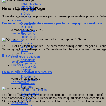
Débats
Faits marquants
Interviews
Ninon Louise LePage
Reportages
Brèves
Sortie d'une retraite hâtive poussée par mon intérêt pour les défis posés par l
Agenda
Innover
Découvrir les secrets du cerveau par la cartographie cérébrale
Didactique
Dispositifs
dimanche, 06 août 2023
Pédagogie
Recherche
Recherche
Technologies
Savoir(s)
Analyses
Le 18 juillet s’est tenu à Montréal une conférence publique sur l’imagerie du ce
Conférences
Neurological Institute-Hospital ; le Centre de recherche sur le cerveau, le langag
Outils
Pratiques
En savoir plus...
Acteurs de l'éducation
Animateurs
Sciences
Chercheurs
Québec CA
Collectivités
Editeurs
La musique adoucit les mœurs
EdTech
Encadrement
vendredi, 23 juin 2023
Enseignants
Fait marquant
Entreprises
Etudiants
Filières industrielles
Institutionnels
Le départ est une situation problème inacceptable, un problème majeur : l’extrê
Médiateurs
fusil d’assaut aux USA et au Québec dans certains quartiers les adolescents circul
Parents
futuristes où le héros doit survivre par la violence au cœur d’une ville dévastée.
Thématiques