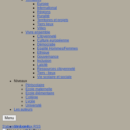
Europe
International
Régions
Ruralité
Territoires et projets
Tiers lieux
Villes
Vivre ensemble
Citoyenneté
Culture européenne
Démocratie
Egalité Hommes/Femmes
Ethique
Gouvernance
Inclusion
Laïcité
Ressources citoyenneté
Tiers - lieux
Vie scolaire et sociale
Niveaux
Périscolaire
Ecole maternelle
Ecole élémentaire
Collège
Lycée
Université
Les auteurs
Menu
S'abonner à ce flux RSS
S'informer