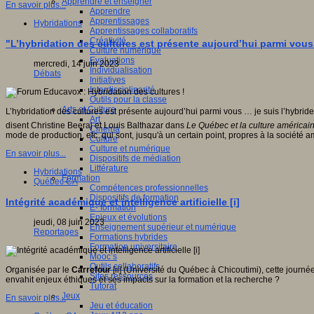
Apprendre et enseigner
En savoir plus...
Apprendre
Apprentissages
Hybridations
Apprentissages collaboratifs
Créativité
"L’hybridation des cultures est présente aujourd’hui parmi vous 
Culture numérique
Evaluations
mercredi, 14 juin 2023
Individualisation
Débats
Initiatives
Interdisciplinarité
Outils pour la classe
Arts et Culture
L’hybridation des cultures est présente aujourd’hui parmi vous … je suis l’hybrid
Art
disent Christine Beeraj et Louis Balthazar dans
Le Québec et la culture américai
Cinéma
mode de production, etc. qui sont, jusqu'à un certain point, propres à la société a
Culture
Culture et numérique
En savoir plus...
Dispositifs de médiation
Littérature
Hybridations
Formation
Québec CA
Compétences professionnelles
Dispositifs de formation
Intégrité académique et intelligence artificielle [i]
E- formation
Enjeux et évolutions
jeudi, 08 juin 2023
Enseignement supérieur et numérique
Reportages
Formations hybrides
Formation universitaire
Mooc’s
Outils collaboratifs
Organisée par le
Carrefour
[ii] (Université du Québec à Chicoutimi), cette journée 
Sites ressources
envahit enjeux éthiques et ses impacts sur la formation et la recherche ?
Tutorat
Jeux
En savoir plus...
Jeu et éducation