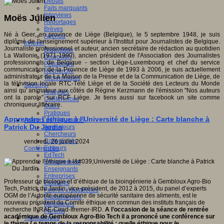
Débats
Faits marquants
Interviews
Moës Julien
Reportages
Brèves
Né à Geer, en province de Liège (Belgique), le 5 septembre 1948, je suis
Agenda
diplômé de l'enseignement supérieur à l'Institut pour Journalistes de Belgique.
Innover
Journaliste professionnel et auteur, ancien secrétaire de rédaction au quotidien
Didactique
La Wallonie (1971-1990), ancien président de l'Association des Journalistes
Dispositifs
professionnels de Belgique - section Liège-Luxembourg et chef du service
Pédagogie
communication de la Province de Liège de 1993 à 2006, je suis actuellement
Recherche
administrateur de La Maison de la Presse et de la Communication de Liège, de
Technologies
la télévision locale RTC-Télé Liège et de la Société des Lecteurs du Monde
Savoir(s)
ainsi qu' animateur aux côtés de Régine Kerzmann de l'émission "Nos auteurs
Analyses
ont la parole" sur RCF Liège. Je tiens aussi sur facebook un site comme
Conférences
chroniqueur littéraire.
Outils
Pratiques
Apprendre l’éthique à l'Université de Liège : Carte blanche à
Acteurs de l'éducation
Patrick Du Jardin
Animateurs
Chercheurs
Collectivités
vendredi, 26 juillet 2024
Editeurs
Conférences
EdTech
Encadrement
Enseignants
Entreprises
Professeur de biologie et d’éthique de la bioingénierie à Gembloux Agro-Bio
Etudiants
Tech, Patrick du Jardin, vice-président, de 2012 à 2015, du panel d’experts
Filières industrielles
OGM de l’Autorité européenne de sécurité sanitaire des aliments, est le
Institutionnels
nouveau président du Comité éthique en commun des instituts français de
Médiateurs
recherche INRAE-Cirad-Ifremer-IRD.
A l’occasion de la séance de rentrée
Parents
académique de Gembloux Agro-Bio Tech il a prononcé une conférence sur
Thématiques
le thème
Le temps de la responsabilité : quelle éthique pour le