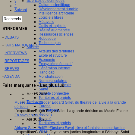
Sciences et techniques
3
Culture scientifique
4
Développement durable
Suivant
Intelligence artificielle
Logiciels libres
Métavers
Outils et logiciels
S'INFORMER
Réalité augmentée
Ressources sciences
-
DEBATS
Robotique
Technologies
-
FAITS MARQUANTS
Société
Acteurs des territoires
-
INTERVIEWS
Ecole et structure
Economie
-
REPORTAGES
Ecosystème éducatif
Génération internet
-
BREVES
Handicap
Mondialisation
-
AGENDA
Normes scolaires
Regards sur l’Ecole
Faits marquants - Les plus lus
Santé
Société connectée
Mar 25 2026
Territoires et projets
Territoires
Musée Estrine : Roger Edgard Gillet, du théâtre de la vie à la grande
Europe
dérision
International
L’exposition Roger Edgar Gillet, La grande dérision au Musée Estrine…
Régions
En savoir plus...
Ruralité
Apr 26 2026
Territoires et projets
Tiers lieux
Abbaye Saint-André : Gustave Fayet, rêve et fantaisie de ses jardins
Villes
L’exposition Gustave Fayet et ses jardins imaginaires à l’Abbaye Saint-