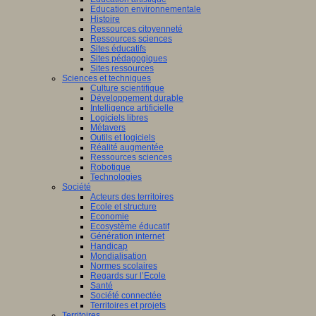
Education environnementale
Histoire
Ressources citoyenneté
Ressources sciences
Sites éducatifs
Sites pédagogiques
Sites ressources
Sciences et techniques
Culture scientifique
Développement durable
Intelligence artificielle
Logiciels libres
Métavers
Outils et logiciels
Réalité augmentée
Ressources sciences
Robotique
Technologies
Société
Acteurs des territoires
Ecole et structure
Economie
Ecosystème éducatif
Génération internet
Handicap
Mondialisation
Normes scolaires
Regards sur l’Ecole
Santé
Société connectée
Territoires et projets
Territoires