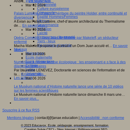
Vivre ensemble
André,…
En savoir plus...
Citoyenneté
Mar 02 2026
Culture européenne
Démocratie
Palais Lumière – Evian : L’héritage du peintre Holder, entre continuité et
Egalité Hommes/Femmes
divergences
Ethique
A Evian au Palais Lumière, chef-d’œuvre architectural du Thermalisme
Gouvernance
de…
En savoir plus...
Inclusion
Mar 09 2026
Laïcité
Ressources citoyenneté
Opéra Comédie : Dom Juan de Molière par Makeïeff, un séducteur
Tiers - lieux
enfermé
Vie scolaire et sociale
Macha Makeïeff propose le portrait d’un Dom Juan acculé et…
En savoir
Niveaux
plus...
Périscolaire
Mar 19 2026
Ecole maternelle
Ecole élémentaire
Numérique à l’école et crise écologique : les enseignant·e·s face à des
Collège
dilemmes ordinaires
Lycée
Par Laureline LENEVEZ, Doctorante en sciences de l'information et de
Université
la…
En savoir plus...
Les auteurs
Mar 06 2026
Le Muséum national d’Histoire naturelle lance une série de 10 vidéos
sur les femmes scientifiques
Le Muséum national d’Histoire naturelle lance dimanche 8 mars une…
En savoir plus...
Souscrire à ce flux RSS
Mentions légales
| contact[@]anae.education |
Accessibilité : non conforme
© 2023 Educavox, Ecole, pédagogie, enseignement, formation
Creation Sylvie CECI - Sites Internet / Référencement SEO