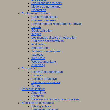
Evolutions des métiers
Métiers du numérique
Orientation
Pratiques numériques
Cartes heuristiques
Classes inversées
Environnement Numérique de Travail
Fablab
Géolocalisation
Images
Les mondes virtuels en éducation
Pratiques collaboratives
Podcasting
Smartphones
Tableaux numériques
Tablettes
Web radio
Webdocumentaire
eTwinning
Prospective
Ecosystème numérique
Espaces
Politique éducative
Scénarios prospectifs
Temps
Réseaux sociaux
Algorithme
Données
Réseaux sociaux et champ scolaire
Sélection de ressources
Bibliographies
Education artistique