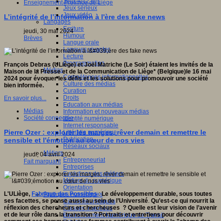
Jeux 4/12 ans
Enseignement Province de Liège
Jeux sérieux
Jeux vidéo
L’intégrité de l’information à l'ère des fake news
Langages
Ecriture
jeudi, 30 mai 2024
Humour
Brèves
Langue orale
Langues vivantes
Lecture
Programmation
François Debras (ULiège) et Joël Matriche (Le Soir) étaient les invités de la
Médias
Maison de la Presse et de la Communication de Liège* (Belgique)le 16 mai
Compétences informationnelles
2024 pour évoquer les défis et les solutions pour promouvoir une société
Culture des médias
bien informée.
Curation
Droits
En savoir plus...
Education aux médias
Médias
Information et nouveaux médias
Société connectée
Identité numérique
Internet responsable
Pierre Ozer : explorer les marges, rêver demain et remettre le
Littératie numérique
Publication
sensible et l'émotion au cœur de nos vies
Réseaux sociaux
Métiers
jeudi, 04 avril 2024
Entrepreneuriat
Fait marquant
Entreprises
Evolutions des métiers
Métiers du numérique
Orientation
L'ULiège,
Fabrique des Possibles
:
Le développement durable, sous toutes
Pratiques numériques
ses facettes, se pense aussi au sein de l’Université
.
Qu’est-ce qui nourrit la
Cartes heuristiques
réflexion des chercheurs et chercheuses ? Quelle est leur vision de l’avenir
Classes inversées
et de leur rôle dans la transition ?
Portraits et entretiens pour découvrir
Environnement Numérique de Travail