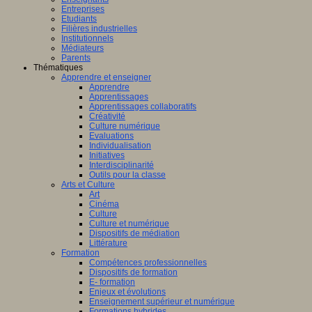
Entreprises
Etudiants
Filières industrielles
Institutionnels
Médiateurs
Parents
Thématiques
Apprendre et enseigner
Apprendre
Apprentissages
Apprentissages collaboratifs
Créativité
Culture numérique
Evaluations
Individualisation
Initiatives
Interdisciplinarité
Outils pour la classe
Arts et Culture
Art
Cinéma
Culture
Culture et numérique
Dispositifs de médiation
Littérature
Formation
Compétences professionnelles
Dispositifs de formation
E- formation
Enjeux et évolutions
Enseignement supérieur et numérique
Formations hybrides