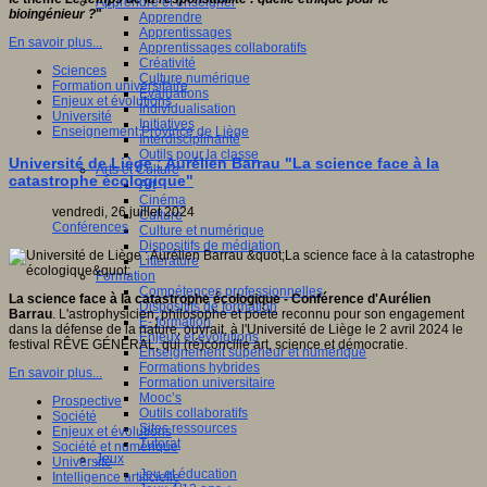
Apprendre et enseigner
bioingénieur ?
"
Apprendre
Apprentissages
En savoir plus...
Apprentissages collaboratifs
Créativité
Sciences
Culture numérique
Formation universitaire
Evaluations
Enjeux et évolutions
Individualisation
Université
Initiatives
Enseignement Province de Liège
Interdisciplinarité
Outils pour la classe
Université de Liège : Aurélien Barrau "La science face à la
Arts et Culture
catastrophe écologique"
Art
Cinéma
vendredi, 26 juillet 2024
Culture
Conférences
Culture et numérique
Dispositifs de médiation
Littérature
Formation
Compétences professionnelles
La science face à la catastrophe écologique - Conférence d'Aurélien
Dispositifs de formation
Barrau
. L'astrophysicien, philosophe et poète reconnu pour son engagement
E- formation
dans la défense de la nature, ouvrait, à l'Université de Liège le 2 avril 2024 le
Enjeux et évolutions
festival RÊVE GÉNÉRAL, qui (ré)concilie art, science et démocratie.
Enseignement supérieur et numérique
Formations hybrides
En savoir plus...
Formation universitaire
Mooc’s
Prospective
Outils collaboratifs
Société
Sites ressources
Enjeux et évolutions
Tutorat
Société et numérique
Jeux
Université
Jeu et éducation
Intelligence artificielle