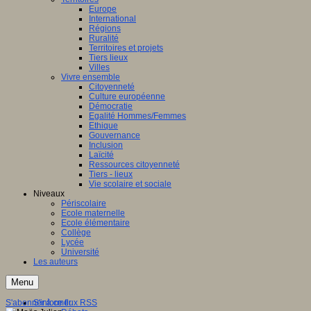
Europe
International
Régions
Ruralité
Territoires et projets
Tiers lieux
Villes
Vivre ensemble
Citoyenneté
Culture européenne
Démocratie
Egalité Hommes/Femmes
Ethique
Gouvernance
Inclusion
Laïcité
Ressources citoyenneté
Tiers - lieux
Vie scolaire et sociale
Niveaux
Périscolaire
Ecole maternelle
Ecole élémentaire
Collège
Lycée
Université
Les auteurs
Menu
S'abonner à ce flux RSS
S'informer