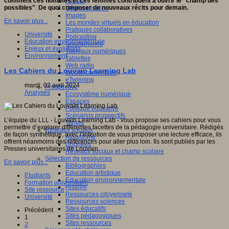
comment ces hommes et ces femmes contribuent à ouvrir le "champ des
Fablab
possibles"
.
De quoi composer de nouveaux récits pour demain.
Géolocalisation
Images
En savoir plus...
Les mondes virtuels en éducation
Pratiques collaboratives
Université
Podcasting
Education environnementale
Smartphones
Enjeux et évolutions
Tableaux numériques
Environnement
Tablettes
Web radio
Les Cahiers du Louvain Learning Lab
Webdocumentaire
eTwinning
mardi, 02 avril 2024
Prospective
Analyses
Ecosystème numérique
Espaces
Politique éducative
Scénarios prospectifs
L’équipe du LLL - Louvain Learning Lab - vous propose ses cahiers pour vous
Temps
permettre d’explorer différentes facettes de la pédagogie universitaire. Rédigés
Réseaux sociaux
de façon synthétique, avec l’intention de vous proposer une lecture efficace, ils
Algorithme
offrent néanmoins des références pour aller plus loin. Ils sont publiés par les
Données
Presses universitaires de Louvain.
Réseaux sociaux et champ scolaire
Sélection de ressources
En savoir plus...
Bibliographies
Education artistique
Etudiants
Education environnementale
Formation universitaire
Histoire
Site ressource
Ressources citoyenneté
Université
Ressources sciences
Sites éducatifs
Précédent
Sites pédagogiques
1
Sites ressources
2