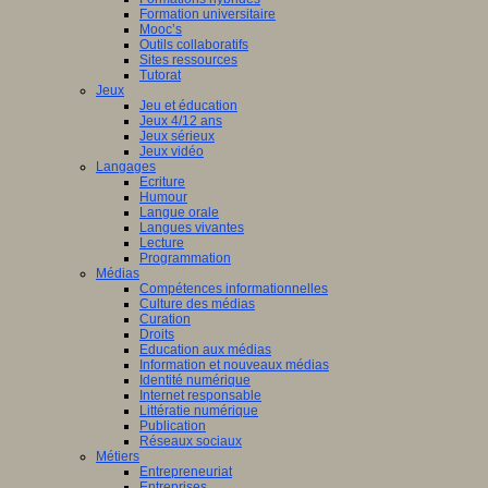
Formation universitaire
Mooc’s
Outils collaboratifs
Sites ressources
Tutorat
Jeux
Jeu et éducation
Jeux 4/12 ans
Jeux sérieux
Jeux vidéo
Langages
Ecriture
Humour
Langue orale
Langues vivantes
Lecture
Programmation
Médias
Compétences informationnelles
Culture des médias
Curation
Droits
Education aux médias
Information et nouveaux médias
Identité numérique
Internet responsable
Littératie numérique
Publication
Réseaux sociaux
Métiers
Entrepreneuriat
Entreprises