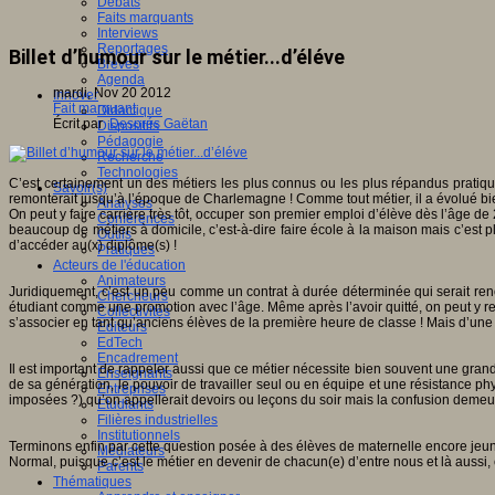
Débats
Faits marquants
Interviews
Reportages
Billet d’humour sur le métier...d’éléve
Brèves
Agenda
mardi, Nov 20 2012
Innover
Fait marquant
Didactique
Écrit par
Després Gaëtan
Dispositifs
Pédagogie
Recherche
Technologies
C’est certainement un des métiers les plus connus ou les plus répandus pratiqu
Savoir(s)
remonterait jusqu’à l’époque de Charlemagne ! Comme tout métier, il a évolué bien
Analyses
On peut y faire carrière très tôt, occuper son premier emploi d’élève dès l’âge d
Conférences
beaucoup de métiers à domicile, c’est-à-dire faire école à la maison mais c’est p
Outils
d’accéder au(x) diplôme(s) !
Pratiques
Acteurs de l'éducation
Animateurs
Juridiquement, c’est un peu comme un contrat à durée déterminée qui serait reno
Chercheurs
étudiant comme une promotion avec l’âge. Même après l’avoir quitté, on peut y rev
Collectivités
s’associer en tant qu’anciens élèves de la première heure de classe ! Mais d’une
Editeurs
EdTech
Encadrement
Il est important de rappeler aussi que ce métier nécessite bien souvent une grande
Enseignants
de sa génération, le pouvoir de travailler seul ou en équipe et une résistance p
Entreprises
imposées ?) qu’on appellerait devoirs ou leçons du soir mais la confusion demeu
Etudiants
Filières industrielles
Institutionnels
Terminons enfin par cette question posée à des élèves de maternelle encore jeunes d
Médiateurs
Normal, puisque c’est le métier en devenir de chacun(e) d’entre nous et là aussi, 
Parents
Thématiques