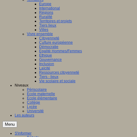
Europe
International
Régions
Ruralité
Territoires et projets
Tiers lieux
Villes
Vivre ensemble
Citoyenneté
Culture européenne
Démocratie
Egalité Hommes/Femmes
Ethique
Gouvernance
Inclusion
Laïcité
Ressources citoyenneté
Tiers - lieux
Vie scolaire et sociale
Niveaux
Périscolaire
Ecole maternelle
Ecole élémentaire
Collège
Lycée
Université
Les auteurs
Menu
S'informer