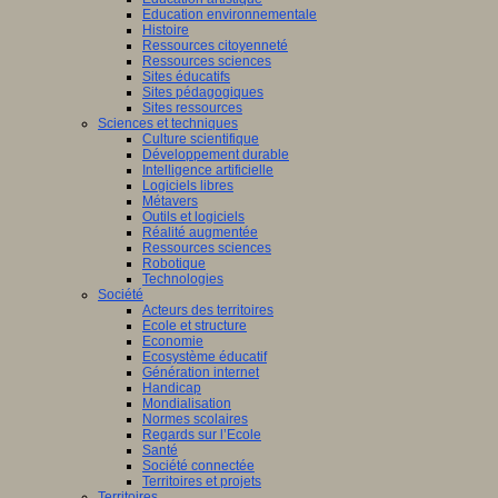
Education environnementale
Histoire
Ressources citoyenneté
Ressources sciences
Sites éducatifs
Sites pédagogiques
Sites ressources
Sciences et techniques
Culture scientifique
Développement durable
Intelligence artificielle
Logiciels libres
Métavers
Outils et logiciels
Réalité augmentée
Ressources sciences
Robotique
Technologies
Société
Acteurs des territoires
Ecole et structure
Economie
Ecosystème éducatif
Génération internet
Handicap
Mondialisation
Normes scolaires
Regards sur l’Ecole
Santé
Société connectée
Territoires et projets
Territoires