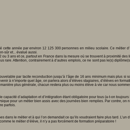
é cette année par environ 12 125 300 personnes en milieu scolaire. Ce métier d’é
-sûr et... évalué aussi.
e 2 ou 3 ans et ce, partout en France dans la mesure où se trouvent à proximité des 
lus rare. Attention, contrairement à d’autres emplois, ce ne sont pas le(s) diplôme(
uvelable par tacite reconduction jusqu’à l’âge de 16 ans minimum mais plus si souh
enir à n’importe quel âge, on parlera alors d’élèves stagiaires, d’élèves en formati
 manière plus générale, chacun restera plus ou moins élève à vie car nous sommes t
 capacité d’adaptation et d’intégration étant obligatoire pour tous (a-t-on toujours
hysique pour un métier bien assis avec des journées bien remplies. Par contre, on
re parfois.
ans le métier et à qui l’on demandait ce qu’ils voudraient faire plus tard. L’un d’eu
comme le métier d’élève, il n’y a pas forcément de formation préparatoire !