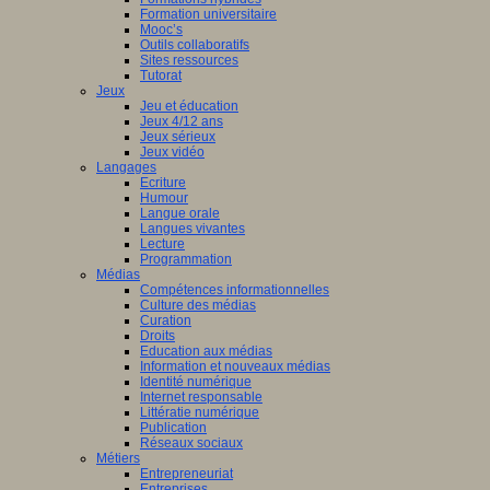
Formation universitaire
Mooc’s
Outils collaboratifs
Sites ressources
Tutorat
Jeux
Jeu et éducation
Jeux 4/12 ans
Jeux sérieux
Jeux vidéo
Langages
Ecriture
Humour
Langue orale
Langues vivantes
Lecture
Programmation
Médias
Compétences informationnelles
Culture des médias
Curation
Droits
Education aux médias
Information et nouveaux médias
Identité numérique
Internet responsable
Littératie numérique
Publication
Réseaux sociaux
Métiers
Entrepreneuriat
Entreprises