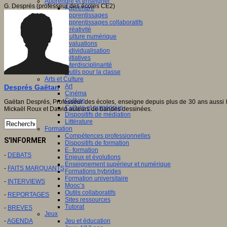
Apprendre et enseigner
G. Després (professeur des écoles CE2)
Apprendre
Apprentissages
Apprentissages collaboratifs
Créativité
Culture numérique
Evaluations
Individualisation
Initiatives
Interdisciplinarité
Outils pour la classe
Arts et Culture
Art
Després Gaëtan
Cinéma
Culture
Gaëtan Després, Professeur des écoles, enseigne depuis plus de 30 ans aussi bie
Culture et numérique
Mickaël Roux et Dawid auteurs de bandes dessinées.
Dispositifs de médiation
Littérature
Formation
Compétences professionnelles
S'INFORMER
Dispositifs de formation
E- formation
-
DEBATS
Enjeux et évolutions
Enseignement supérieur et numérique
-
FAITS MARQUANTS
Formations hybrides
Formation universitaire
-
INTERVIEWS
Mooc’s
Outils collaboratifs
-
REPORTAGES
Sites ressources
Tutorat
-
BREVES
Jeux
-
AGENDA
Jeu et éducation