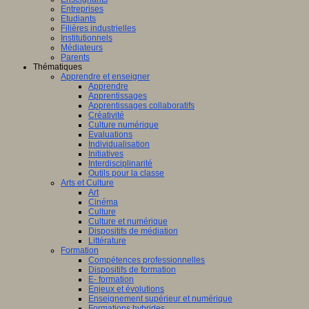
Entreprises
Etudiants
Filières industrielles
Institutionnels
Médiateurs
Parents
Thématiques
Apprendre et enseigner
Apprendre
Apprentissages
Apprentissages collaboratifs
Créativité
Culture numérique
Evaluations
Individualisation
Initiatives
Interdisciplinarité
Outils pour la classe
Arts et Culture
Art
Cinéma
Culture
Culture et numérique
Dispositifs de médiation
Littérature
Formation
Compétences professionnelles
Dispositifs de formation
E- formation
Enjeux et évolutions
Enseignement supérieur et numérique
Formations hybrides