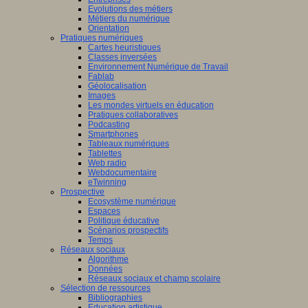
Evolutions des métiers
Métiers du numérique
Orientation
Pratiques numériques
Cartes heuristiques
Classes inversées
Environnement Numérique de Travail
Fablab
Géolocalisation
Images
Les mondes virtuels en éducation
Pratiques collaboratives
Podcasting
Smartphones
Tableaux numériques
Tablettes
Web radio
Webdocumentaire
eTwinning
Prospective
Ecosystème numérique
Espaces
Politique éducative
Scénarios prospectifs
Temps
Réseaux sociaux
Algorithme
Données
Réseaux sociaux et champ scolaire
Sélection de ressources
Bibliographies
Education artistique