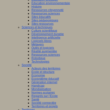
Education environnementale
Histoire
Ressources citoyenneté
Ressources sciences
Sites éducatifs
Sites pédagogiques
Sites ressources
Sciences et techniques
Culture scientifique
Développement durable
Intelligence artificielle
Logiciels libres
Métavers
Outils et logiciels
Réalité augmentée
Ressources sciences
Robotique
Technologies
Société
Acteurs des territoires
Ecole et structure
Economie
Ecosystème éducatif
Génération internet
Handicap
Mondialisation
Normes scolaires
Regards sur l’Ecole
Santé
Société connectée
Territoires et projets
Territoires