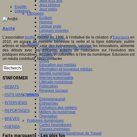
Jeux 4/12 ans
Jeux sérieux
Egalité
,
Jeux vidéo
Initiatives
,
Langages
Ecriture
Humour
Langue orale
An@é
Langues vivantes
Lecture
L’association
An@é
, fondée en 1996, à l’initiative de la création d’
Educavox
en
Programmation
2010, en assure de manière bénévole la veille et la ligne éditoriale, publie
Médias
articles et reportages, crée des événements, valorise les innovations, alimente
Compétences informationnelles
des débats avec les différents acteurs de l’éducation sur l’évolution des
Culture des médias
pratiques éducatives, sociales et culturelles à l’ère du numérique. Educavox est
Curation
un média contributif. Nous contacter.
Droits
Education aux médias
Information et nouveaux médias
Identité numérique
Internet responsable
S'INFORMER
Littératie numérique
Publication
-
DEBATS
Réseaux sociaux
Métiers
-
FAITS MARQUANTS
Entrepreneuriat
-
INTERVIEWS
Entreprises
Evolutions des métiers
-
REPORTAGES
Métiers du numérique
Orientation
-
BREVES
Pratiques numériques
Cartes heuristiques
-
AGENDA
Classes inversées
Environnement Numérique de Travail
Faits marquants - Les plus lus