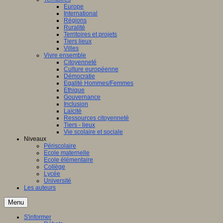
Europe
International
Régions
Ruralité
Territoires et projets
Tiers lieux
Villes
Vivre ensemble
Citoyenneté
Culture européenne
Démocratie
Egalité Hommes/Femmes
Ethique
Gouvernance
Inclusion
Laïcité
Ressources citoyenneté
Tiers - lieux
Vie scolaire et sociale
Niveaux
Périscolaire
Ecole maternelle
Ecole élémentaire
Collège
Lycée
Université
Les auteurs
Menu
S'informer