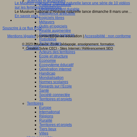
Sciences et techniques
Le Muséum national d’Histoire naturelle lance une série de 10 vidéos
Culture scientifique
sur les femmes scientifiques
Développement durable
Le Muséum national d’Histoire naturelle lance dimanche 8 mars une…
Intelligence artificielle
En savoir plus...
Logiciels libres
Métavers
Outils et logiciels
Souscrire à ce flux RSS
Réalité augmentée
Ressources sciences
Mentions légales
| contact[@]anae.education |
Accessibilité : non conforme
Robotique
Technologies
© 2023 Educavox, Ecole, pédagogie, enseignement, formation
Société
Creation Sylvie CECI - Sites Internet / Référencement SEO
Acteurs des territoires
Ecole et structure
Economie
Ecosystème éducatif
Génération internet
Handicap
Mondialisation
Normes scolaires
Regards sur l’Ecole
Santé
Société connectée
Territoires et projets
Territoires
Europe
International
Régions
Ruralité
Territoires et projets
Tiers lieux
Villes