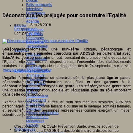
Débats
Faits marquants
Interviews
Reportages
Déconstruire les préjugés pour construire l’Egalité
Brèves
Agenda
mercredi, Sep 26 2018
Innover
Fait marquant
Didactique
Écrit par
An@é
Dispositifs
Pédagogie
Recherche
Technologies
Stéréotypes/Stéréomeufs, une mini-série ludique, pédagogique et
Savoir(s)
émancipatrice en 7 épisodes coproduits par ADOSEN en partenariat avec
Analyses
Educ’Arte.
Pensée pour être un outil percutant de promotion et d’éducation à
Conférences
l’Egalité, elle est mise à disposition de l’ensemble des établissements
Outils
scolaires. Le premier épisode est disponible dès le 24 septembre sur le site
Pratiques
www.stereotypestereomeufs.fr
.
Acteurs de l'éducation
Animateurs
L’égalité femmes-hommes se construit dès le plus jeune âge et passe
Chercheurs
nécessairement par l’éducation des filles et des garçons à la
Collectivités
déconstruction des stéréotypes de genre. Les stéréotypes de genre sont
Editeurs
une question d’assignation sociale et l’éducation joue un rôle important
EdTech
dans cette construction.
Encadrement
Enseignants
Exemple frappant parmi d’autres, au sein des manuels scolaires, 70% des
Entreprises
personnages illustrés comme faisant la cuisine ou le ménage sont des femmes,
Etudiants
et seulement 3% des personnes représentées comme exerçant un métier
Filières industrielles
scientifique sont des femmes.
Institutionnels
Médiateurs
Parents
C’est pourquoi l’ADOSEN Prévention Santé, avec le soutien de
Thématiques
la MGEN et de la CASDEN a décidé de mettre à disposition de