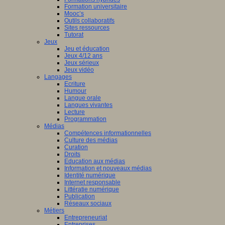
Formation universitaire
Mooc’s
Outils collaboratifs
Sites ressources
Tutorat
Jeux
Jeu et éducation
Jeux 4/12 ans
Jeux sérieux
Jeux vidéo
Langages
Ecriture
Humour
Langue orale
Langues vivantes
Lecture
Programmation
Médias
Compétences informationnelles
Culture des médias
Curation
Droits
Education aux médias
Information et nouveaux médias
Identité numérique
Internet responsable
Littératie numérique
Publication
Réseaux sociaux
Métiers
Entrepreneuriat
Entreprises