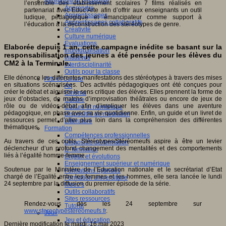
Apprendre et enseigner
l’ensemble des établissement scolaires 7 films réalisés en
Apprendre
partenariat avec Educ’Arte afin d’offrir aux enseignants un outil
Apprentissages
ludique, pédagogique et émancipateur comme support à
Apprentissages collaboratifs
l’éducation à la déconstruction des stéréotypes de genre.
Créativité
Culture numérique
Evaluations
Elaborée depuis 1 an, cette campagne inédite se basant sur la
Individualisation
responsabilisation des jeunes a été pensée pour les élèves du
Initiatives
CM2 à la Terminale.
Interdisciplinarité
Outils pour la classe
Elle dénonce les différentes manifestations des stéréotypes à travers des mises
Arts et Culture
en situations scénarisées. Des activités pédagogiques ont été conçues pour
Art
créer le débat et aiguiser le sens critique des élèves. Elles prennent la forme de
Cinéma
jeux d’obstacles, de matchs d’improvisation théâtrales ou encore de jeux de
Culture
rôle ou de vidéos-débat afin d’impliquer les élèves dans une aventure
Culture et numérique
pédagogique, en phase avec sa vie quotidienne. Enfin, un guide et un livret de
Dispositifs de médiation
ressources permet d’aller plus loin dans la compréhension des différentes
Littérature
thématiques.
Formation
Compétences professionnelles
Au travers de ces outils, Stéréotypes/Stéréomeufs aspire à être un levier
Dispositifs de formation
déclencheur d’un profond changement des mentalités et des comportements
E- formation
liés à l’égalité homme-femme.
Enjeux et évolutions
Enseignement supérieur et numérique
Soutenue par le Ministère de l’Education nationale et le secrétariat d’Etat
Formations hybrides
chargé de l’Egalité entre les femmes et les hommes, elle sera lancée le lundi
Formation universitaire
24 septembre par la diffusion du premier épisode de la série.
Mooc’s
Outils collaboratifs
Sites ressources
Rendez-vous dès les 24 septembre sur
Tutorat
www.stereotypestereomeufs.fr
.
Jeux
Jeu et éducation
Dernière modification le mardi, 16 mai 2023