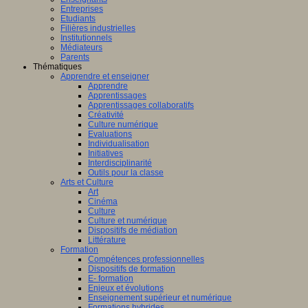
Entreprises
Etudiants
Filières industrielles
Institutionnels
Médiateurs
Parents
Thématiques
Apprendre et enseigner
Apprendre
Apprentissages
Apprentissages collaboratifs
Créativité
Culture numérique
Evaluations
Individualisation
Initiatives
Interdisciplinarité
Outils pour la classe
Arts et Culture
Art
Cinéma
Culture
Culture et numérique
Dispositifs de médiation
Littérature
Formation
Compétences professionnelles
Dispositifs de formation
E- formation
Enjeux et évolutions
Enseignement supérieur et numérique
Formations hybrides