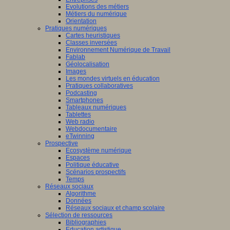
Evolutions des métiers
Métiers du numérique
Orientation
Pratiques numériques
Cartes heuristiques
Classes inversées
Environnement Numérique de Travail
Fablab
Géolocalisation
Images
Les mondes virtuels en éducation
Pratiques collaboratives
Podcasting
Smartphones
Tableaux numériques
Tablettes
Web radio
Webdocumentaire
eTwinning
Prospective
Ecosystème numérique
Espaces
Politique éducative
Scénarios prospectifs
Temps
Réseaux sociaux
Algorithme
Données
Réseaux sociaux et champ scolaire
Sélection de ressources
Bibliographies
Education artistique