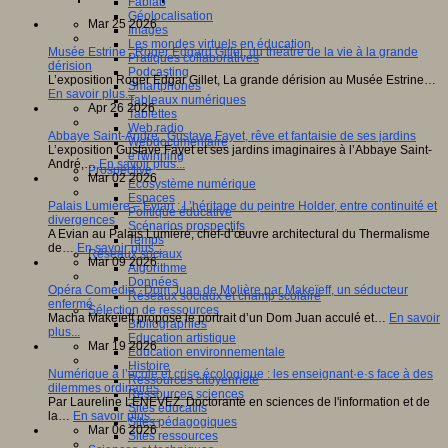
Fablab
Géolocalisation
Mar 25 2026
Images
Les mondes virtuels en éducation
Musée Estrine : Roger Edgard Gillet, du théâtre de la vie à la grande
Pratiques collaboratives
dérision
Podcasting
L’exposition Roger Edgar Gillet, La grande dérision au Musée Estrine…
Smartphones
En savoir plus...
Tableaux numériques
Apr 26 2026
Tablettes
Web radio
Abbaye Saint-André : Gustave Fayet, rêve et fantaisie de ses jardins
Webdocumentaire
L’exposition Gustave Fayet et ses jardins imaginaires à l’Abbaye Saint-
eTwinning
André,…
En savoir plus...
Prospective
Mar 02 2026
Ecosystème numérique
Espaces
Palais Lumière – Evian : L’héritage du peintre Holder, entre continuité et
Politique éducative
divergences
Scénarios prospectifs
A Evian au Palais Lumière, chef-d’œuvre architectural du Thermalisme
Temps
de…
En savoir plus...
Réseaux sociaux
Mar 09 2026
Algorithme
Données
Opéra Comédie : Dom Juan de Molière par Makeïeff, un séducteur
Réseaux sociaux et champ scolaire
enfermé
Sélection de ressources
Macha Makeïeff propose le portrait d’un Dom Juan acculé et…
En savoir
Bibliographies
plus...
Education artistique
Mar 19 2026
Education environnementale
Histoire
Numérique à l’école et crise écologique : les enseignant·e·s face à des
Ressources citoyenneté
dilemmes ordinaires
Ressources sciences
Par Laureline LENEVEZ, Doctorante en sciences de l'information et de
Sites éducatifs
la…
En savoir plus...
Sites pédagogiques
Mar 06 2026
Sites ressources