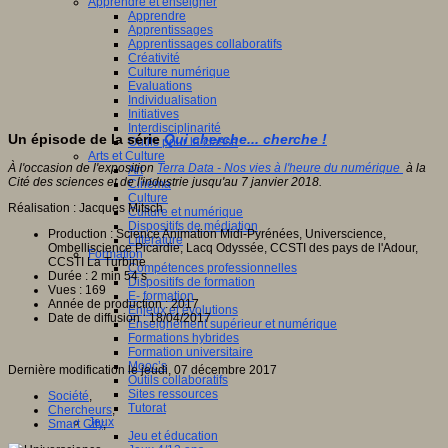
Apprendre et enseigner
Apprendre
Apprentissages
Apprentissages collaboratifs
Créativité
Culture numérique
Evaluations
Individualisation
Initiatives
Interdisciplinarité
Un épisode de la série
Qui cherche... cherche !
Outils pour la classe
Arts et Culture
À l'occasion de l'exposition
Terra Data - Nos vies à l'heure du numérique
à la
Art
Cité des sciences et de l'industrie jusqu'au 7 janvier 2018.
Cinéma
Culture
Réalisation : Jacques Mitsch
Culture et numérique
Dispositifs de médiation
Production : Science Animation Midi-Pyrénées, Universcience,
Littérature
Ombelliscience Picardie, Lacq Odyssée, CCSTI des pays de l'Adour,
Formation
CCSTI La Turbine
Compétences professionnelles
Durée : 2 min 54 s
Dispositifs de formation
Vues : 169
E- formation
Année de production : 2017
Enjeux et évolutions
Date de diffusion : 18/04/2017
Enseignement supérieur et numérique
Formations hybrides
Formation universitaire
Mooc’s
Dernière modification le jeudi, 07 décembre 2017
Outils collaboratifs
Sites ressources
Société
,
Tutorat
Chercheurs
,
Jeux
Smart City
,
Jeu et éducation