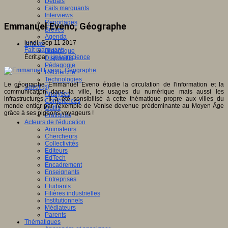
Débats
Faits marquants
Interviews
Reportages
Emmanuel Eveno, Géographe
Brèves
Agenda
lundi, Sep 11 2017
Innover
Fait marquant
Didactique
Écrit par
Universcience
Dispositifs
Pédagogie
Recherche
Technologies
Le géographe Emmanuel Eveno étudie la circulation de l'information et la
Savoir(s)
communication dans la ville, les usages du numérique mais aussi les
Analyses
infrastructures. Il a été sensibilisé à cette thématique propre aux villes du
Conférences
monde entier par l'exemple de Venise devenue prédominante au Moyen Âge
Outils
grâce à ses pigeons voyageurs !
Pratiques
Acteurs de l'éducation
Animateurs
Chercheurs
Collectivités
Editeurs
EdTech
Encadrement
Enseignants
Entreprises
Etudiants
Filières industrielles
Institutionnels
Médiateurs
Parents
Thématiques