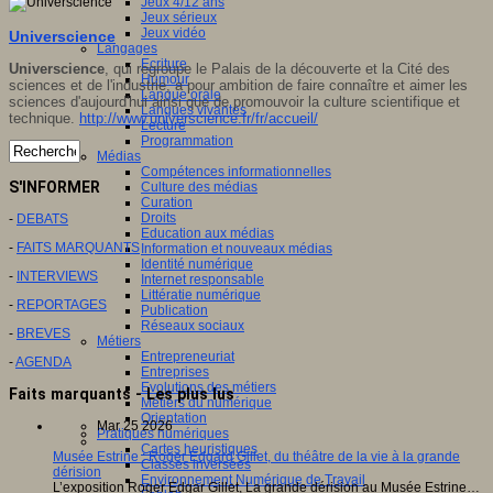
Jeux 4/12 ans
Jeux sérieux
Jeux vidéo
Universcience
Langages
Ecriture
Universcience
, qui regroupe le Palais de la découverte et la Cité des
Humour
sciences et de l'industrie, a pour ambition de faire connaître et aimer les
Langue orale
sciences d'aujourd'hui ainsi que de promouvoir la culture scientifique et
Langues vivantes
technique.
http://www.universcience.fr/fr/accueil/
Lecture
Programmation
Médias
Compétences informationnelles
S'INFORMER
Culture des médias
Curation
Droits
-
DEBATS
Education aux médias
-
FAITS MARQUANTS
Information et nouveaux médias
Identité numérique
-
INTERVIEWS
Internet responsable
Littératie numérique
-
REPORTAGES
Publication
Réseaux sociaux
-
BREVES
Métiers
Entrepreneuriat
-
AGENDA
Entreprises
Evolutions des métiers
Faits marquants - Les plus lus
Métiers du numérique
Orientation
Mar 25 2026
Pratiques numériques
Cartes heuristiques
Musée Estrine : Roger Edgard Gillet, du théâtre de la vie à la grande
Classes inversées
dérision
Environnement Numérique de Travail
L’exposition Roger Edgar Gillet, La grande dérision au Musée Estrine…