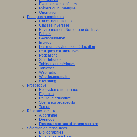
Evolutions des métiers
Métiers du numérique
Orientation
Pratiques numériques
Cartes heuristiques
Classes inversées
Environnement Numérique de Travail
Fablab
Géolocalisation
Images
Les mondes virtuels en éducation
Pratiques collaboratives
Podcasting
Smartphones
Tableaux numériques
Tablettes
Web radio
Webdocumentaire
eTwinning
Prospective
Ecosystème numérique
Espaces
Politique éducative
Scénarios prospectifs
Temps
Réseaux sociaux
Algorithme
Données
Réseaux sociaux et champ scolaire
Sélection de ressources
Bibliographies
Education artistique