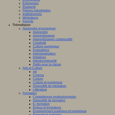
Entreprises
Etudiants
Filières industrielles
Institutionnels
Médiateurs
Parents
Thématiques
Apprendre et enseigner
Apprendre
Apprentissages
Apprentissages collaboratifs
Créativité
Culture numérique
Evaluations
Individualisation
Initiatives
Interdisciplinarité
Outils pour la classe
Arts et Culture
Art
Cinéma
Culture
Culture et numérique
Dispositifs de médiation
Littérature
Formation
Compétences professionnelles
Dispositifs de formation
E- formation
Enjeux et évolutions
Enseignement supérieur et numérique
Formations hybrides