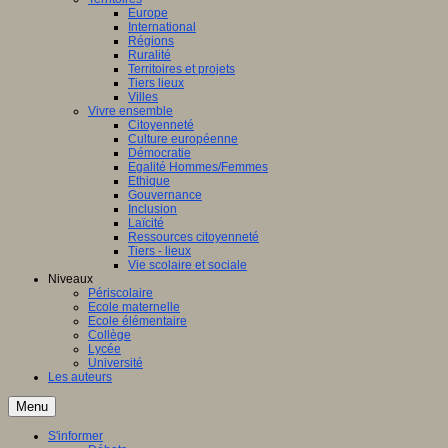
Europe
International
Régions
Ruralité
Territoires et projets
Tiers lieux
Villes
Vivre ensemble
Citoyenneté
Culture européenne
Démocratie
Egalité Hommes/Femmes
Ethique
Gouvernance
Inclusion
Laïcité
Ressources citoyenneté
Tiers - lieux
Vie scolaire et sociale
Niveaux
Périscolaire
Ecole maternelle
Ecole élémentaire
Collège
Lycée
Université
Les auteurs
Menu
S'informer