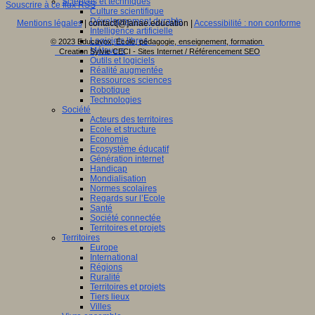
Sciences et techniques
Souscrire à ce flux RSS
Culture scientifique
Développement durable
Mentions légales
| contact[@]anae.education |
Accessibilité : non conforme
Intelligence artificielle
Logiciels libres
© 2023 Educavox, Ecole, pédagogie, enseignement, formation
Métavers
Creation Sylvie CECI - Sites Internet / Référencement SEO
Outils et logiciels
Réalité augmentée
Ressources sciences
Robotique
Technologies
Société
Acteurs des territoires
Ecole et structure
Economie
Ecosystème éducatif
Génération internet
Handicap
Mondialisation
Normes scolaires
Regards sur l’Ecole
Santé
Société connectée
Territoires et projets
Territoires
Europe
International
Régions
Ruralité
Territoires et projets
Tiers lieux
Villes