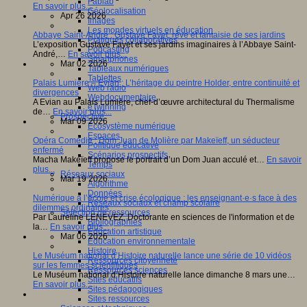
Fablab
En savoir plus...
Géolocalisation
Apr 26 2026
Images
Les mondes virtuels en éducation
Abbaye Saint-André : Gustave Fayet, rêve et fantaisie de ses jardins
Pratiques collaboratives
L’exposition Gustave Fayet et ses jardins imaginaires à l’Abbaye Saint-
Podcasting
André,…
En savoir plus...
Smartphones
Mar 02 2026
Tableaux numériques
Tablettes
Palais Lumière – Evian : L’héritage du peintre Holder, entre continuité et
Web radio
divergences
Webdocumentaire
A Evian au Palais Lumière, chef-d’œuvre architectural du Thermalisme
eTwinning
de…
En savoir plus...
Prospective
Mar 09 2026
Ecosystème numérique
Espaces
Opéra Comédie : Dom Juan de Molière par Makeïeff, un séducteur
Politique éducative
enfermé
Scénarios prospectifs
Macha Makeïeff propose le portrait d’un Dom Juan acculé et…
En savoir
Temps
plus...
Réseaux sociaux
Mar 19 2026
Algorithme
Données
Numérique à l’école et crise écologique : les enseignant·e·s face à des
Réseaux sociaux et champ scolaire
dilemmes ordinaires
Sélection de ressources
Par Laureline LENEVEZ, Doctorante en sciences de l'information et de
Bibliographies
la…
En savoir plus...
Education artistique
Mar 06 2026
Education environnementale
Histoire
Le Muséum national d’Histoire naturelle lance une série de 10 vidéos
Ressources citoyenneté
sur les femmes scientifiques
Ressources sciences
Le Muséum national d’Histoire naturelle lance dimanche 8 mars une…
Sites éducatifs
En savoir plus...
Sites pédagogiques
Sites ressources