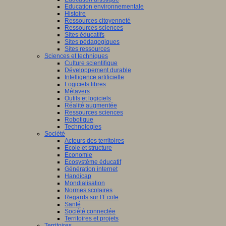
Education environnementale
Histoire
Ressources citoyenneté
Ressources sciences
Sites éducatifs
Sites pédagogiques
Sites ressources
Sciences et techniques
Culture scientifique
Développement durable
Intelligence artificielle
Logiciels libres
Métavers
Outils et logiciels
Réalité augmentée
Ressources sciences
Robotique
Technologies
Société
Acteurs des territoires
Ecole et structure
Economie
Ecosystème éducatif
Génération internet
Handicap
Mondialisation
Normes scolaires
Regards sur l’Ecole
Santé
Société connectée
Territoires et projets
Territoires