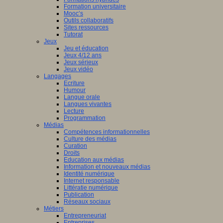
Formation universitaire
Mooc’s
Outils collaboratifs
Sites ressources
Tutorat
Jeux
Jeu et éducation
Jeux 4/12 ans
Jeux sérieux
Jeux vidéo
Langages
Ecriture
Humour
Langue orale
Langues vivantes
Lecture
Programmation
Médias
Compétences informationnelles
Culture des médias
Curation
Droits
Education aux médias
Information et nouveaux médias
Identité numérique
Internet responsable
Littératie numérique
Publication
Réseaux sociaux
Métiers
Entrepreneuriat
Entreprises