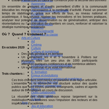
Elaborer ensemble un cadre de confiance pour la sécurité des données
Apprendre et enseigner
Apprendre
Un ensemble de mesures et d’outils permettent d’offrir à la communauté
Apprentissages
éducative les moyens nécessaires à la continuité d’activité. Passé un premier
Apprentissages collaboratifs
temps de stabilisation, grâce aux efforts de tous, au niveau national et
Créativité
académique, il faut pouvoir repérer les innovations et les bonnes pratiques,
Culture numérique
analyser leur potentiel de dissémination ou de généralisation, anticiper des
Evaluations
réorientations ou l’accélération de chantiers en cours, renforcer et valoriser la
Individualisation
stratégie numérique ministérielle.
Initiatives
Interdisciplinarité
Où ? Quand ? Comment ?
Outils pour la classe
Arts et Culture
Art
Cinéma
En octobre 2020
Culture
Culture et numérique
Des états généraux en territoire
Dispositifs de médiation
Un évènement les 4 et 5 novembre à Poitiers sur
Littérature
plusieurs sites (un peu plus de 1000 participants
Formation
attendus) quelques conférences et de nombreux ateliers
Compétences professionnelles
Un volet national et un volet international
Dispositifs de formation
E- formation
Trois chantiers :
Enjeux et évolutions
Enseignement supérieur et numérique
Ces trois chantiers sont menés en parallèle et de façon articulée.
Formations hybrides
L’ensemble de la démarche est structuré autour des quatre
Formation universitaire
publics que sont élèves, parents, enseignants, cadres et agents
Mooc’s
autour de thématiques en cours de discussion.
Outils collaboratifs
Sites ressources
La réussite des états généraux repose largement sur la
Tutorat
mobilisation des territoires sous l’impulsion des recteurs et des
Jeux
inspecteurs d’académie.
Jeu et éducation