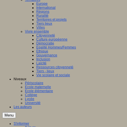
Europe
International
Régions
Ruralité
Territoires et projets
Tiers lieux
Villes
Vivre ensemble
Citoyenneté
Culture européenne
Démocratie
Egalité Hommes/Femmes
Ethique
Gouvernance
Inclusion
Laïcité
Ressources citoyenneté
Tiers - lieux
Vie scolaire et sociale
Niveaux
Périscolaire
Ecole maternelle
Ecole élémentaire
Collège
Lycée
Université
Les auteurs
Menu
S'informer