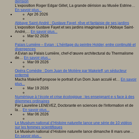
dérision
L’exposition Roger Edgar Gillet, La grande dérision au Musée Estrine…
En savoir plus...
Apr 26 2026
Abbaye Saint-André : Gustave Fayet, rêve et fantaisie de ses jardins
L’exposition Gustave Fayet et ses jardins imaginaires à l’Abbaye Saint-
André,…
En savoir plus...
Mar 02 2026
Palais Lumière – Evian : L’héritage du peintre Holder, entre continuité et
divergences
A Evian au Palais Lumière, chef-d’œuvre architectural du Thermalisme
de…
En savoir plus...
Mar 09 2026
Opéra Comédie : Dom Juan de Molière par Makeïeff, un séducteur
enfermé
Macha Makeïeff propose le portrait d’un Dom Juan acculé et…
En savoir
plus...
Mar 19 2026
Numérique à l’école et crise écologique : les enseignant·e·s face à des
dilemmes ordinaires
Par Laureline LENEVEZ, Doctorante en sciences de l'information et de
la…
En savoir plus...
Mar 06 2026
Le Muséum national d’Histoire naturelle lance une série de 10 vidéos
sur les femmes scientifiques
Le Muséum national d’Histoire naturelle lance dimanche 8 mars une…
En savoir plus...