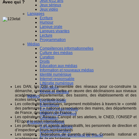
Jeux 4/12 ans
Avec qui ?
Jeux sérieux
Jeux vidéo
Langages
Ecriture
Humour
Langue orale
Langues vivantes
Lecture
Programmation
Médias
Compétences informationnelles
Culture des médias
Curation
Droits
Education aux médias
Information et nouveaux médias
Identité numérique
Internet responsable
Littératie numérique
Les DAN, les DSI et l’ensemble des réseaux pour co-construire la
Publication
démarche, concevoir et mettre en œuvre des déclinaisons aux niveaux
Réseaux sociaux
académique, départemental, des bassins, des établissements et des
Métiers
écoles selon le contexte local.
Entrepreneuriat
Les collectivités territoriales, largement mobilisées à travers le « comité
Entreprises
des partenaires » national (associations des maires, des départements
Evolutions des métiers
de France, des régions de France…)
Métiers du numérique
Les opérateurs, Réseau Canopé et ses ateliers, le CNED, l’ONISEP et
Orientation
FEI pour le volet international
Pratiques numériques
Les professeurs et agents administratifs, les personnels de direction et
Cartes heuristiques
d’inspection et leurs représentants
Classes inversées
Les usagers : fédérations de parents d’élèves, Conseils national et
Environnement Numérique de Travail
académiques de la vie lycéenne