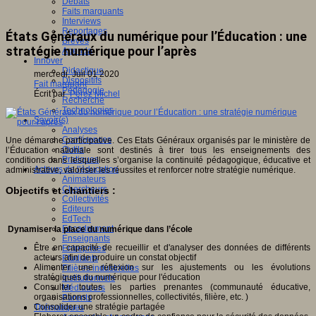
Débats
Faits marquants
Interviews
Reportages
États Généraux du numérique pour l’Éducation : une
Brèves
stratégie numérique pour l’après
Agenda
Innover
Didactique
mercredi, Juil 01 2020
Dispositifs
Fait marquant
Pédagogie
Écrit par
Pérez Michel
Recherche
Technologies
Savoir(s)
Analyses
Conférences
Une démarche participative. Ces Etats Généraux organisés par le ministère de
Outils
l’Éducation nationale sont destinés à tirer tous les enseignements des
Pratiques
conditions dans lesquelles s’organise la continuité pédagogique, éducative et
Acteurs de l'éducation
administrative, valoriser les réussites et renforcer notre stratégie numérique.
Animateurs
Chercheurs
Objectifs et chantiers :
Collectivités
Editeurs
EdTech
Encadrement
Dynamiser la place du numérique dans l’école
Enseignants
Être en capacité de recueillir et d'analyser des données de différents
Entreprises
acteurs afin de produire un constat objectif
Etudiants
Alimenter une réflexion sur les ajustements ou les évolutions
Filières industrielles
stratégiques du numérique pour l'éducation
Institutionnels
Consulter toutes les parties prenantes (communauté éducative,
Médiateurs
organisations professionnelles, collectivités, filière, etc. )
Parents
Consolider une stratégie partagée
Thématiques