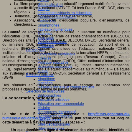
Fablab
La filière privée du numérique éducatif largement mobilisée à travers le
Géolocalisation
« comité filière » national (AFINEF, Ed tech France, SNE, DGE, clusters
Images
régionaux…)
Les mondes virtuels en éducation
Jeunesse, Enseignement supérieur et recherche,
Pratiques collaboratives
Associations et collectifs d’éducation populaire, d’enseignants, de
Podcasting
chercheurs, …
Smartphones
Tableaux numériques
Le Comité de Pilotage
est ainsi constitué : Direction du numérique pour
Tablettes
l’éducation (DNE), Direction générale de l’enseignement scolaire (DGESCO),
Web radio
Direction des affaires juridiques (DAJ), DELCOM, DREIC, Secrétariat général
Webdocumentaire
du ministère (SG), Inspection générale de l’éducation, du sport et de la
eTwinning
recherche (IGESR), Conseil scientifique de l’éducation nationale (CSEN),
Prospective
Institut des hautes études de l’éducation et de la formation(IHEEF), le réseau de
Ecosystème numérique
création et d’accompagnement pédagogiques (Réseau Canopé), Centre
Espaces
national d’enseignement à distance (CNED), Office national d’information sur
Politique éducative
les enseignements et les professions (ONISEP), France Education international
Scénarios prospectifs
(FEI), Représentants des Délégués académiques au numérique – Délégués
Temps
aux systèmes d’information (DAN-DSI), Secrétariat général à l’investissement
Réseaux sociaux
(SGPI)
Algorithme
Données
Des réunions en visioconférence pour le cadrage de l’opération sont
Réseaux sociaux et champ scolaire
proposées à chaque ensemble de parties prenantes.
Sélection de ressources
Bibliographies
La concertation nationale
Education artistique
Education environnementale
Histoire
Ressources citoyenneté
Le site « de la concertation nationale »
http://etats-generaux-du-
Ressources sciences
numerique.education.gouv.fr
ouvert le 20 juin s’enrichira tout au long de
Sites éducatifs
cette démarche à travers plusieurs « espaces » :
Sites pédagogiques
Sites ressources
Un questionnaire en ligne à destination des cinq publics identifiés ci-