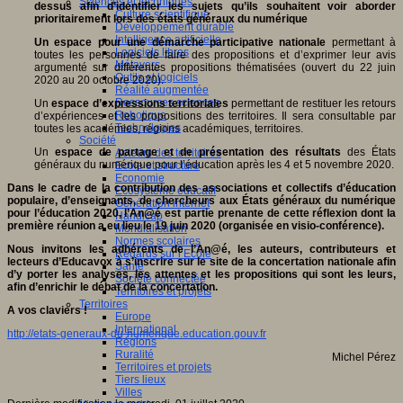
Sciences et techniques
dessus afin d’identifier les sujets qu’ils souhaitent voir aborder
Culture scientifique
prioritairement lors des états généraux du numérique
Développement durable
Intelligence artificielle
Un espace pour une démarche participative nationale
permettant à
Logiciels libres
toutes les personnes de faire des propositions et d’exprimer leur avis
Métavers
argumenté sur différentes propositions thématisées (ouvert du 22 juin
Outils et logiciels
2020 au 20 octobre 2020).
Réalité augmentée
Ressources sciences
Un
espace d’expressions territoriales
permettant de restituer les retours
Robotique
d’expériences et les propositions des territoires. Il sera consultable par
Technologies
toutes les académies, régions académiques, territoires.
Société
Un
espace de partage et de présentation des résultats
des États
Acteurs des territoires
généraux du numérique pour l’éducation après les 4 et 5 novembre 2020.
Ecole et structure
Economie
Dans le cadre de la c
ontribution des associations et collectifs d’éducation
Ecosystème éducatif
populaire, d’enseignants, de chercheurs aux États généraux du numérique
Génération internet
pour l’éducation 2020, l’An@é est partie prenante de cette réflexion dont la
Handicap
première réunion a eu lieu le 19 juin 2020 (organisée en visio-conférence).
Mondialisation
Normes scolaires
Nous invitons les adhérents de l’An@é, les auteurs, contributeurs et
Regards sur l’Ecole
lecteurs d’Educavox à s’inscrire sur le site de la concertation nationale afin
Santé
d’y porter les analyses, les attentes et les propositions qui sont les leurs,
Société connectée
afin d’enrichir le débat de la concertation.
Territoires et projets
Territoires
A vos claviers !
Europe
International
http://etats-generaux-du-numerique.education.gouv.fr
Régions
Ruralité
Michel Pérez
Territoires et projets
Tiers lieux
Villes