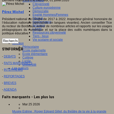
Dernière modification le mercredi, 01 juillet 2020
Vivre ensemble
Citoyenneté
Culture européenne
Démocratie
Pérez Michel
Egalité Hommes/Femmes
Ethique
Président national de l'An@é de 2017 à 2022. Inspecteur général honoraire de
Gouvernance
l’éducation nationale (spécialiste en langues vivantes). Ancien conseiller Tice
Inclusion
du recteur de Bordeaux, auteur de nombreux articles et rapports sur les usages
Laïcité
pédagogiques du numérique et sur la place des outils numériques dans la
Ressources citoyenneté
politique éducative.
Tiers - lieux
Vie scolaire et sociale
Niveaux
Périscolaire
S'INFORMER
Ecole maternelle
Ecole élémentaire
-
DEBATS
Collège
Lycée
-
FAITS MARQUANTS
Université
Les auteurs
-
INTERVIEWS
-
REPORTAGES
-
BREVES
-
AGENDA
Faits marquants - Les plus lus
Mar 25 2026
Musée Estrine : Roger Edgard Gillet, du théâtre de la vie à la grande