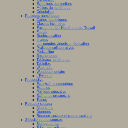
Evolutions des métiers
Métiers du numérique
Orientation
Pratiques numériques
Cartes heuristiques
Classes inversées
Environnement Numérique de Travail
Fablab
Géolocalisation
Images
Les mondes virtuels en éducation
Pratiques collaboratives
Podcasting
Smartphones
Tableaux numériques
Tablettes
Web radio
Webdocumentaire
eTwinning
Prospective
Ecosystème numérique
Espaces
Politique éducative
Scénarios prospectifs
Temps
Réseaux sociaux
Algorithme
Données
Réseaux sociaux et champ scolaire
Sélection de ressources
Bibliographies
Education artistique