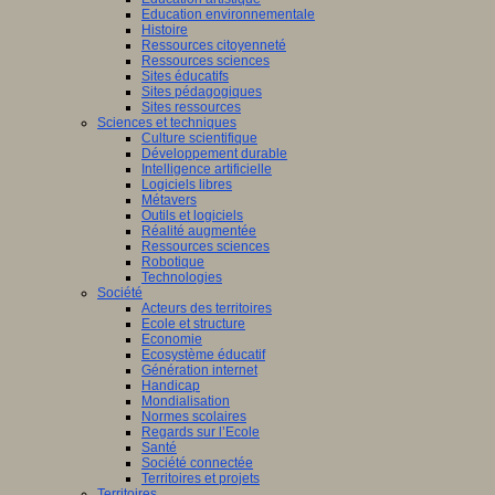
Education environnementale
Histoire
Ressources citoyenneté
Ressources sciences
Sites éducatifs
Sites pédagogiques
Sites ressources
Sciences et techniques
Culture scientifique
Développement durable
Intelligence artificielle
Logiciels libres
Métavers
Outils et logiciels
Réalité augmentée
Ressources sciences
Robotique
Technologies
Société
Acteurs des territoires
Ecole et structure
Economie
Ecosystème éducatif
Génération internet
Handicap
Mondialisation
Normes scolaires
Regards sur l’Ecole
Santé
Société connectée
Territoires et projets
Territoires