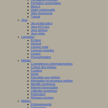
Formation universitaire
Mooc’s
Outils collaboratifs
Sites ressources
Tutorat
Jeux
Jeu et éducation
Jeux 4/12 ans
Jeux sérieux
Jeux vidéo
Langages
Ecriture
Humour
Langue orale
Langues vivantes
Lecture
Programmation
Médias
Compétences informationnelles
Culture des médias
Curation
Droits
Education aux médias
Information et nouveaux médias
Identité numérique
Internet responsable
Littératie numérique
Publication
Réseaux sociaux
Métiers
Entrepreneuriat
Entreprises