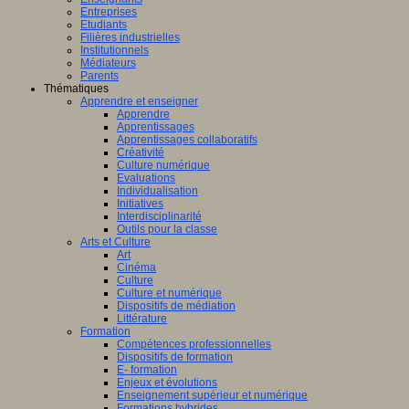
Entreprises
Etudiants
Filières industrielles
Institutionnels
Médiateurs
Parents
Thématiques
Apprendre et enseigner
Apprendre
Apprentissages
Apprentissages collaboratifs
Créativité
Culture numérique
Evaluations
Individualisation
Initiatives
Interdisciplinarité
Outils pour la classe
Arts et Culture
Art
Cinéma
Culture
Culture et numérique
Dispositifs de médiation
Littérature
Formation
Compétences professionnelles
Dispositifs de formation
E- formation
Enjeux et évolutions
Enseignement supérieur et numérique
Formations hybrides