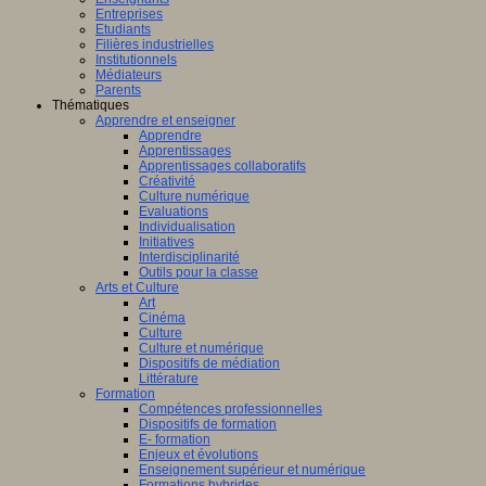
Entreprises
Etudiants
Filières industrielles
Institutionnels
Médiateurs
Parents
Thématiques
Apprendre et enseigner
Apprendre
Apprentissages
Apprentissages collaboratifs
Créativité
Culture numérique
Evaluations
Individualisation
Initiatives
Interdisciplinarité
Outils pour la classe
Arts et Culture
Art
Cinéma
Culture
Culture et numérique
Dispositifs de médiation
Littérature
Formation
Compétences professionnelles
Dispositifs de formation
E- formation
Enjeux et évolutions
Enseignement supérieur et numérique
Formations hybrides