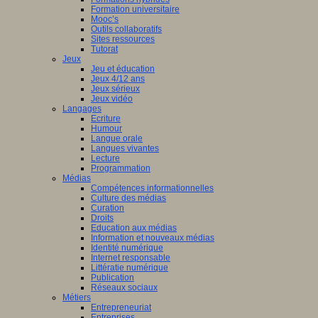
Formation universitaire
Mooc’s
Outils collaboratifs
Sites ressources
Tutorat
Jeux
Jeu et éducation
Jeux 4/12 ans
Jeux sérieux
Jeux vidéo
Langages
Ecriture
Humour
Langue orale
Langues vivantes
Lecture
Programmation
Médias
Compétences informationnelles
Culture des médias
Curation
Droits
Education aux médias
Information et nouveaux médias
Identité numérique
Internet responsable
Littératie numérique
Publication
Réseaux sociaux
Métiers
Entrepreneuriat
Entreprises