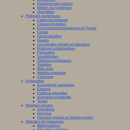
Evolutions des métiers
Métiers du numérique
Orientation
Pratiques numériques
Cartes heuristiques
Classes inversées
Environnement Numérique de Travail
Fablab
Géolocalisation
Images
Les mondes virtuels en éducation
Pratiques collaboratives
Podcasting
Smartphones
Tableaux numériques
Tablettes
Web radio
Webdocumentaire
eTwinning
Prospective
Ecosystème numérique
Espaces
Politique éducative
Scénarios prospectifs
Temps
Réseaux sociaux
Algorithme
Données
Réseaux sociaux et champ scolaire
Sélection de ressources
Bibliographies
Education artistique