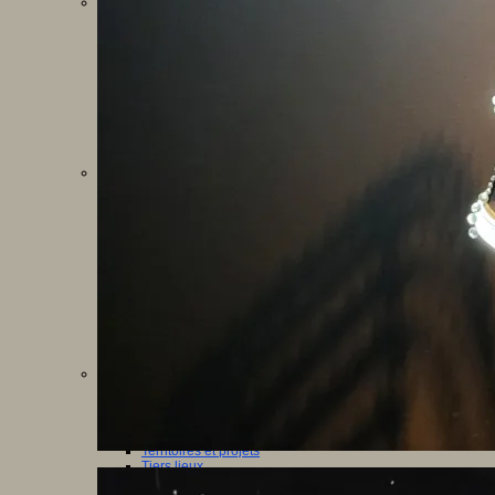
Sciences et techniques
Culture scientifique
Développement durable
Intelligence artificielle
Logiciels libres
Métavers
Outils et logiciels
Réalité augmentée
Ressources sciences
Robotique
Technologies
Société
Acteurs des territoires
Ecole et structure
Economie
Ecosystème éducatif
Génération internet
Handicap
Mondialisation
Normes scolaires
Regards sur l’Ecole
Santé
Société connectée
Territoires et projets
Territoires
Europe
International
Régions
Ruralité
Territoires et projets
Tiers lieux
Villes