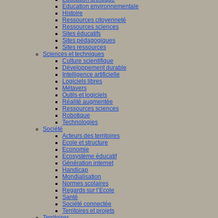
Education environnementale
Histoire
Ressources citoyenneté
Ressources sciences
Sites éducatifs
Sites pédagogiques
Sites ressources
Sciences et techniques
Culture scientifique
Développement durable
Intelligence artificielle
Logiciels libres
Métavers
Outils et logiciels
Réalité augmentée
Ressources sciences
Robotique
Technologies
Société
Acteurs des territoires
Ecole et structure
Economie
Ecosystème éducatif
Génération internet
Handicap
Mondialisation
Normes scolaires
Regards sur l’Ecole
Santé
Société connectée
Territoires et projets
Territoires