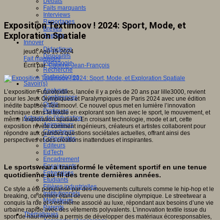
Débats
Faits marquants
Interviews
Reportages
Exposition Textimoov ! 2024: Sport, Mode, et
Brèves
Exploration Spatiale
Agenda
Innover
Didactique
jeudi, Aoû 15 2024
Dispositifs
Fait marquant
Pédagogie
Écrit par
Cauche Jean-François
Recherche
Technologies
Savoir(s)
Analyses
L’exposition Futurotextiles, lancée il y a près de 20 ans par lille3000, revient
Conférences
pour les Jeux Olympiques et Paralympiques de Paris 2024 avec une édition
Outils
inédite baptisée Textimoov!. Ce nouvel opus met en lumière l’innovation
Pratiques
technique dans le textile en explorant son lien avec le sport, le mouvement, et
Acteurs de l'éducation
même l’exploration spatiale. En croisant technologie, mode et art, cette
Animateurs
exposition révèle comment ingénieurs, créateurs et artistes collaborent pour
Chercheurs
répondre aux grandes questions sociétales actuelles, offrant ainsi des
Collectivités
perspectives et des créations inattendues et inspirantes.
Editeurs
EdTech
Encadrement
Enseignants
Le sportswear a transformé le vêtement sportif en une tenue
Entreprises
quotidienne au fil des trente dernières années.
Etudiants
Filières industrielles
Ce style a été popularisé par des mouvements culturels comme le hip-hop et le
Institutionnels
breaking, ce dernier étant devenu une discipline olympique. Le streetwear a
Médiateurs
conquis la rue et s’est même associé au luxe, répondant aux besoins d’une vie
Parents
urbaine rapide avec des vêtements polyvalents. L’innovation textile issue du
Thématiques
sport de haut niveau a permis de développer des matériaux écoresponsables,