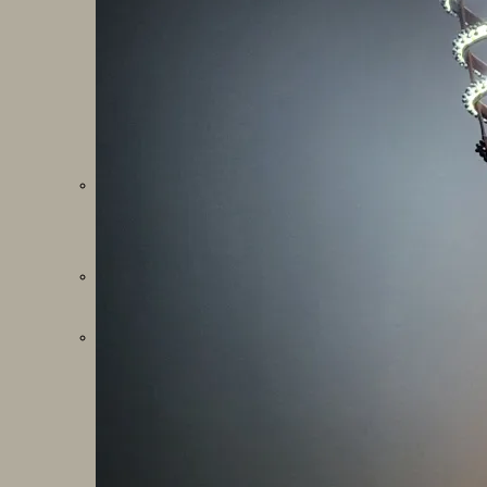
Fablab
Géolocalisation
Images
Les mondes virtuels en éducation
Pratiques collaboratives
Podcasting
Smartphones
Tableaux numériques
Tablettes
Web radio
Webdocumentaire
eTwinning
Prospective
Ecosystème numérique
Espaces
Politique éducative
Scénarios prospectifs
Temps
Réseaux sociaux
Algorithme
Données
Réseaux sociaux et champ scolaire
Sélection de ressources
Bibliographies
Education artistique
Education environnementale
Histoire
Ressources citoyenneté
Ressources sciences
Sites éducatifs
Sites pédagogiques
Sites ressources