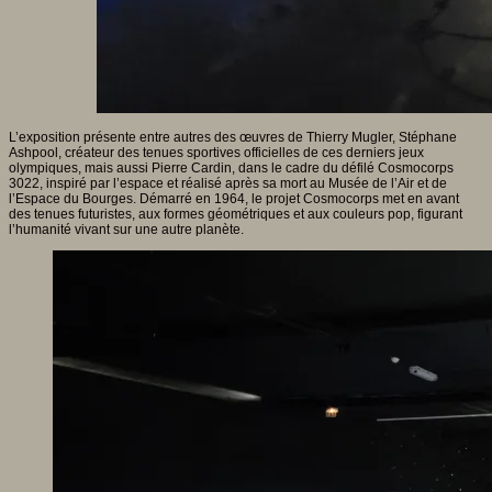
L’exposition présente entre autres des œuvres de Thierry Mugler, Stéphane
Ashpool, créateur des tenues sportives officielles de ces derniers jeux
olympiques, mais aussi Pierre Cardin, dans le cadre du défilé Cosmocorps
3022, inspiré par l’espace et réalisé après sa mort au Musée de l’Air et de
l’Espace du Bourges. Démarré en 1964, le projet Cosmocorps met en avant
des tenues futuristes, aux formes géométriques et aux couleurs pop, figurant
l’humanité vivant sur une autre planète.