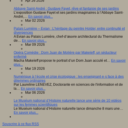
Apr 26 2026
Abbaye Saint-André : Gustave Fayet, rêve et fantaisie de ses jardins
L’exposition Gustave Fayet et ses jardins imaginaires à l’Abbaye Saint-
André,…
En savoir plus...
Mar 02 2026
Palais Lumière – Evian : L’héritage du peintre Holder, entre continuité et
divergences
A Evian au Palais Lumière, chef-d’œuvre architectural du Thermalisme
de…
En savoir plus...
Mar 09 2026
Opéra Comédie : Dom Juan de Molière par Makeïeff, un séducteur
enfermé
Macha Makeïeff propose le portrait d’un Dom Juan acculé et…
En savoir
plus...
Mar 19 2026
Numérique à l’école et crise écologique : les enseignant·e·s face à des
dilemmes ordinaires
Par Laureline LENEVEZ, Doctorante en sciences de l'information et de
la…
En savoir plus...
Mar 06 2026
Le Muséum national d’Histoire naturelle lance une série de 10 vidéos
sur les femmes scientifiques
Le Muséum national d’Histoire naturelle lance dimanche 8 mars une…
En savoir plus...
Souscrire à ce flux RSS