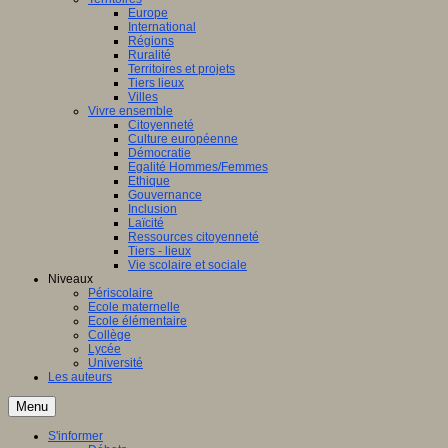
Europe
International
Régions
Ruralité
Territoires et projets
Tiers lieux
Villes
Vivre ensemble
Citoyenneté
Culture européenne
Démocratie
Egalité Hommes/Femmes
Ethique
Gouvernance
Inclusion
Laïcité
Ressources citoyenneté
Tiers - lieux
Vie scolaire et sociale
Niveaux
Périscolaire
Ecole maternelle
Ecole élémentaire
Collège
Lycée
Université
Les auteurs
Menu
S'informer