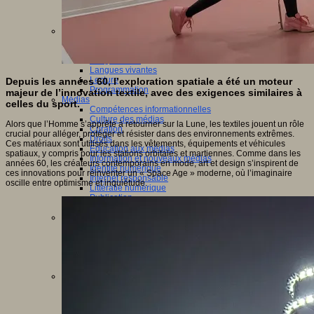
Jeux 4/12 ans
Jeux sérieux
Jeux vidéo
Langages
Ecriture
Humour
Langue orale
Langues vivantes
Lecture
Depuis les années 60, l’exploration spatiale a été un moteur
Programmation
majeur de l’innovation textile, avec des exigences similaires à
Médias
celles du sport.
Compétences informationnelles
Culture des médias
Alors que l’Homme s’apprête à retourner sur la Lune, les textiles jouent un rôle
Curation
crucial pour alléger, protéger et résister dans des environnements extrêmes.
Droits
Ces matériaux sont utilisés dans les vêtements, équipements et véhicules
Education aux médias
spatiaux, y compris pour les stations orbitales et martiennes. Comme dans les
Information et nouveaux médias
années 60, les créateurs contemporains en mode, art et design s’inspirent de
Identité numérique
ces innovations pour réinventer un « Space Age » moderne, où l’imaginaire
Internet responsable
oscille entre optimisme et inquiétude.
Littératie numérique
Publication
Réseaux sociaux
Métiers
Entrepreneuriat
Entreprises
Evolutions des métiers
Métiers du numérique
Orientation
Pratiques numériques
Cartes heuristiques
Classes inversées
Environnement Numérique de Travail