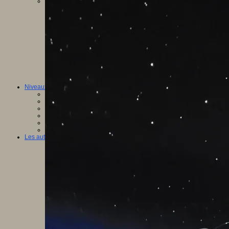
Vivre ensemble
Citoyenneté
Culture européenne
Démocratie
Egalité Hommes/Femmes
Ethique
Gouvernance
Inclusion
Laïcité
Ressources citoyenneté
Tiers - lieux
Vie scolaire et sociale
Niveaux
Périscolaire
Ecole maternelle
Ecole élémentaire
Collège
Lycée
Université
Les auteurs