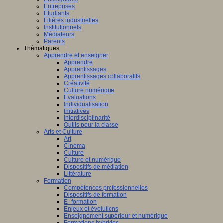
Entreprises
Etudiants
Filières industrielles
Institutionnels
Médiateurs
Parents
Thématiques
Apprendre et enseigner
Apprendre
Apprentissages
Apprentissages collaboratifs
Créativité
Culture numérique
Evaluations
Individualisation
Initiatives
Interdisciplinarité
Outils pour la classe
Arts et Culture
Art
Cinéma
Culture
Culture et numérique
Dispositifs de médiation
Littérature
Formation
Compétences professionnelles
Dispositifs de formation
E- formation
Enjeux et évolutions
Enseignement supérieur et numérique
Formations hybrides