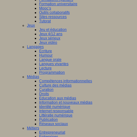
Formation universitaire
Mooc’s
Outils collaboratifs
Sites ressources
Tutorat
Jeux
Jeu et éducation
Jeux 4/12 ans
Jeux sérieux
Jeux vidéo
Langages
Ecriture
Humour
Langue orale
Langues vivantes
Lecture
Programmation
Médias
Compétences informationnelles
Culture des médias
Curation
Droits
Education aux médias
Information et nouveaux médias
Identité numérique
Internet responsable
Littératie numérique
Publication
Réseaux sociaux
Métiers
Entrepreneuriat
Entreprises