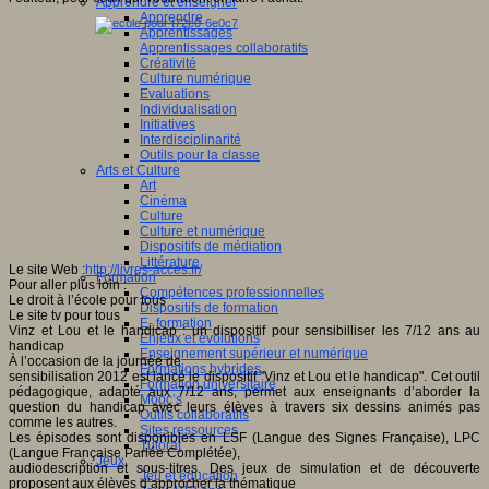
Apprendre et enseigner
Apprendre
Apprentissages
Apprentissages collaboratifs
Créativité
Culture numérique
Evaluations
Individualisation
Initiatives
Interdisciplinarité
Outils pour la classe
Arts et Culture
Art
Cinéma
Culture
Culture et numérique
Dispositifs de médiation
Littérature
Le site Web :
http://livres-acces.fr/
Formation
Pour aller plus loin :
Compétences professionnelles
Le droit à l’école pour tous
Dispositifs de formation
Le site tv pour tous
E- formation
Vinz et Lou et le handicap : un dispositif pour sensibilliser les 7/12 ans au
Enjeux et évolutions
handicap
Enseignement supérieur et numérique
À l’occasion de la journée de
Formations hybrides
sensibilisation 2012 est lancé le dispositif "Vinz et Lou et le handicap". Cet outil
Formation universitaire
pédagogique, adapté aux 7/12 ans, permet aux enseignants d’aborder la
Mooc’s
question du handicap avec leurs élèves à travers six dessins animés pas
Outils collaboratifs
comme les autres.
Sites ressources
Les épisodes sont disponibles en LSF (Langue des Signes Française), LPC
Tutorat
(Langue Française Parlée Complétée),
Jeux
audiodescription et sous-titres. Des jeux de simulation et de découverte
Jeu et éducation
proposent aux élèves d’approcher la thématique