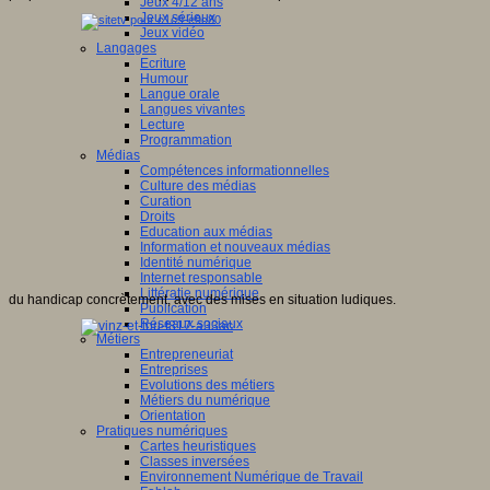
Jeux 4/12 ans
Jeux sérieux
Jeux vidéo
Langages
Ecriture
Humour
Langue orale
Langues vivantes
Lecture
Programmation
Médias
Compétences informationnelles
Culture des médias
Curation
Droits
Education aux médias
Information et nouveaux médias
Identité numérique
Internet responsable
Littératie numérique
du handicap concrètement, avec des mises en situation ludiques.
Publication
Réseaux sociaux
Métiers
Entrepreneuriat
Entreprises
Evolutions des métiers
Métiers du numérique
Orientation
Pratiques numériques
Cartes heuristiques
Classes inversées
Environnement Numérique de Travail