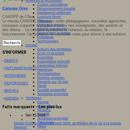
Sciences et techniques
Culture scientifique
Canope Oise
Développement durable
Intelligence artificielle
CANOPÉ de l’Oise
Logiciels libres
Le réseau CANOPÉ, nouveaux outils pédagogiques, nouvelles approches,
Métavers
Outils et logiciels
nouveaux supports, nouvelles attentes des enseignants, des parents et
Réalité augmentée
des élèves... La canopée symbolise la richesse, la création, le
Ressources sciences
foisonnement, l’acceptation de nouvelles voies pour arriver à une solution.
Robotique
Technologies
Société
Acteurs des territoires
S'INFORMER
Ecole et structure
Economie
-
DEBATS
Ecosystème éducatif
Génération internet
-
FAITS MARQUANTS
Handicap
Mondialisation
-
INTERVIEWS
Normes scolaires
Regards sur l’Ecole
-
REPORTAGES
Santé
Société connectée
-
BREVES
Territoires et projets
Territoires
-
AGENDA
Europe
International
Faits marquants - Les plus lus
Régions
Ruralité
Mar 25 2026
Territoires et projets
Tiers lieux
Musée Estrine : Roger Edgard Gillet, du théâtre de la vie à la grande
Villes
dérision