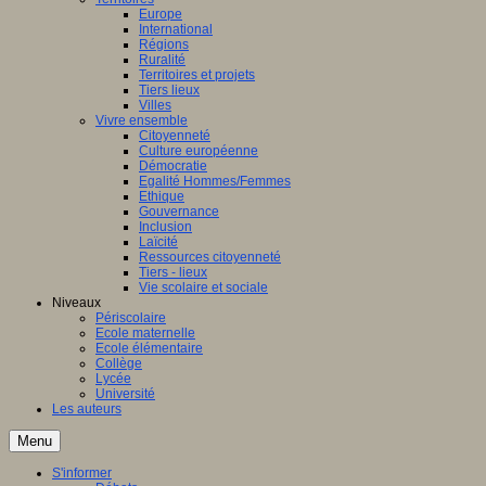
Europe
International
Régions
Ruralité
Territoires et projets
Tiers lieux
Villes
Vivre ensemble
Citoyenneté
Culture européenne
Démocratie
Egalité Hommes/Femmes
Ethique
Gouvernance
Inclusion
Laïcité
Ressources citoyenneté
Tiers - lieux
Vie scolaire et sociale
Niveaux
Périscolaire
Ecole maternelle
Ecole élémentaire
Collège
Lycée
Université
Les auteurs
Menu
S'informer