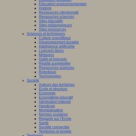
Education environnementale
Histoire
Ressources citoyenneté
Ressources sciences
Sites éducatifs
Sites pédagogiques
Sites ressources
Sciences et techniques
Culture scientifique
Développement durable
Intelligence artificielle
Logiciels libres
Métavers
Outils et logiciels
Réalité augmentée
Ressources sciences
Robotique
Technologies
Société
Acteurs des territoires
Ecole et structure
Economie
Ecosystème éducatif
Génération internet
Handicap
Mondialisation
Normes scolaires
Regards sur l’Ecole
Santé
Société connectée
Territoires et projets
Territoires