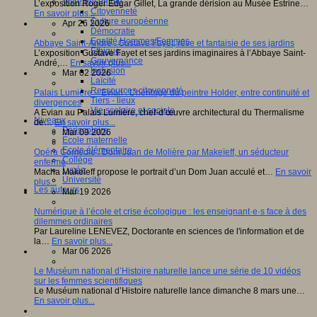
Vivre ensemble
L’exposition Roger Edgar Gillet, La grande dérision au Musée Estrine…
Citoyenneté
En savoir plus...
Culture européenne
Apr 26 2026
Démocratie
Egalité Hommes/Femmes
Abbaye Saint-André : Gustave Fayet, rêve et fantaisie de ses jardins
Ethique
L’exposition Gustave Fayet et ses jardins imaginaires à l’Abbaye Saint-
Gouvernance
André,…
En savoir plus...
Inclusion
Mar 02 2026
Laïcité
Ressources citoyenneté
Palais Lumière – Evian : L’héritage du peintre Holder, entre continuité et
Tiers - lieux
divergences
Vie scolaire et sociale
A Evian au Palais Lumière, chef-d’œuvre architectural du Thermalisme
Niveaux
de…
En savoir plus...
Périscolaire
Mar 09 2026
Ecole maternelle
Ecole élémentaire
Opéra Comédie : Dom Juan de Molière par Makeïeff, un séducteur
Collège
enfermé
Lycée
Macha Makeïeff propose le portrait d’un Dom Juan acculé et…
En savoir
Université
plus...
Les auteurs
Mar 19 2026
Numérique à l’école et crise écologique : les enseignant·e·s face à des
dilemmes ordinaires
Par Laureline LENEVEZ, Doctorante en sciences de l'information et de
la…
En savoir plus...
Mar 06 2026
Le Muséum national d’Histoire naturelle lance une série de 10 vidéos
sur les femmes scientifiques
Le Muséum national d’Histoire naturelle lance dimanche 8 mars une…
En savoir plus...