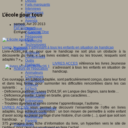
Débats
Faits marquants
Interviews
Reportages
L’école pour tous
Brèves
Agenda
samedi, Avr 20 2013
Innover
Fait marquant
Didactique
Écrit par
Canope Oise
Dispositifs
Pédagogie
Recherche
Technologies
Livres Jeunesse s’adressant à tous les enfants en situation de handicap
Savoir(s)
Livre-Accès est né, pour que le handicap ne soit plus un obstacle à la
Analyses
découverte du livre. « Les livres existent, mais ou les trouver, lesquels sont
Conférences
adaptés ? »
Outils
LIVRES ACCES
référence les livres Jeunesse
Pratiques
s’adressant à tous les enfants en situation de
Acteurs de l'éducation
handicap.
Animateurs
Chercheurs
Ces ouvrages, en Edition Adaptée, sont particulièrement conçus, dans leur fond
Collectivités
et dans leur forme, pour surmonter les difficultés rencontrées dans les cas
Editeurs
suivants :
EdTech
- Déficience auditive : Livres DVD/LSF, en Langue des Signes, sans texte…
Encadrement
- Déficience visuelle : Livres en braille, gros caractères…
Enseignants
- Troubles dys
Entreprises
- Troubles diverses et variés comme l’apprentissage, l’autisme…
Etudiants
LIVRES ACCES
vous permet de découvrir l’ensemble de l’offre en livres
Filières industrielles
adaptés, tous éditeurs confondus : un bon moyen de permettre à votre enfant
Institutionnels
d’avoir accès au plaisir partagé d’une histoire, d’un conte (…), quel que soit son
Médiateurs
handicap.
Parents
375 ouvrages avec fiche d’information du livre, un hyperlien vers le site de
Thématiques
l’éditeur, pour ceux qui voudraient en faire l’achat.