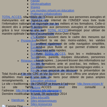
Fablab
Géolocalisation
Images
Les mondes virtuels en éducation
Pratiques collaboratives
TOTAL ACCES
, site mobile de l’Onisep accessible aux personnes aveugles et
Podcasting
malvoyantes est en ligne.Le site internet de l’ONISEP vous livre toute
Smartphones
l’information nationale et régionale sur les métiers et les formations. Celle-ci
Tableaux numériques
devient dès à présent accessible aux personnes aveugles et malvoyantes
Tablettes
grâce à leur nouveau site web
TOTAL ACCES
développé pour utiliser de
Web radio
manière optimale l’option d’accessibilité Voice Over d’Apple.
Webdocumentaire
Comme souvent dans le cadre des mesures qui
eTwinning
facilitent la vie des moins-valides, les valides
Prospective
profitent également de cette navigation simplifiée,
Ecosystème numérique
rendue plus fluide et qui permet d’obtenir des
Espaces
réponses enfin rapides.
Politique éducative
Avec
TOTAL ACCES
, tous les « mobinautes »
Scénarios prospectifs
(élèves, parents, équipes éducatives, personnes
Temps
handicapées…) peuvent trouver des informations sur
Réseaux sociaux
les formations ante et post-bac, les métiers, les
Algorithme
établissements, ainsi que des témoignages vidéo. »
Données
Je vous propose de découvrir la présentation de
Réseaux sociaux et champ scolaire
Total Accès sur le site CPE et Vie Scolaire qui vous offrira une analyse plus
Sélection de ressources
détaillées mais aussi une liste de liens pour obtenir de palus amples
Bibliographies
renseignements.
Education artistique
Le site « traditionnel » de l’ONISEP se trouve à l’adresse :
http://www.onisep.fr/
Education environnementale
Le site TOTAL ACCES peut être consulté à
Histoire
l’adresse :
http://mobile.onisep.fr/totalacces/
Ressources citoyenneté
Dernière modification le lundi, 29 septembre 2014
Ressources sciences
Sites éducatifs
Handicap
,
Sites pédagogiques
Sites ressources