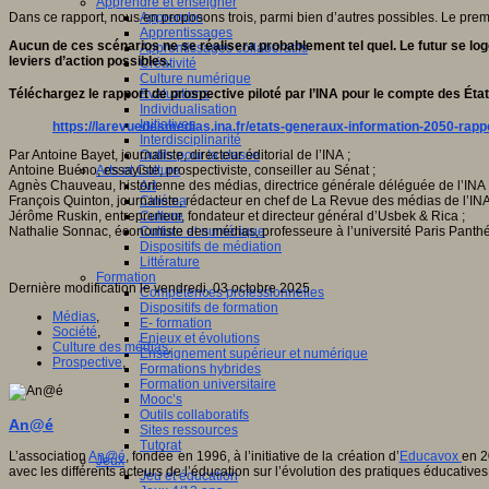
Apprendre et enseigner
Dans ce rapport, nous en proposons trois, parmi bien d’autres possibles. Le pre
Apprendre
Apprentissages
Aucun de ces scénarios ne se réalisera probablement tel quel. Le futur se loge
Apprentissages collaboratifs
leviers d’action possibles.
Créativité
Culture numérique
Téléchargez le rapport de prospective piloté par l’INA pour le compte des Éta
Evaluations
Individualisation
Initiatives
https://larevuedesmedias.ina.fr/etats-generaux-information-2050-rapp
Interdisciplinarité
Par Antoine Bayet, journaliste, directeur éditorial de l’INA ;
Outils pour la classe
Antoine Buéno, essayiste, prospectiviste, conseiller au Sénat ;
Arts et Culture
Agnès Chauveau, historienne des médias, directrice générale déléguée de l’INA 
Art
François Quinton, journaliste, rédacteur en chef de La Revue des médias de l’INA
Cinéma
Jérôme Ruskin, entrepreneur, fondateur et directeur général d’Usbek & Rica ;
Culture
Nathalie Sonnac, économiste des médias, professeure à l’université Paris Panth
Culture et numérique
Dispositifs de médiation
Littérature
Formation
Dernière modification le vendredi, 03 octobre 2025
Compétences professionnelles
Dispositifs de formation
Médias
,
E- formation
Société
,
Enjeux et évolutions
Culture des médias
,
Enseignement supérieur et numérique
Prospective
,
Formations hybrides
Formation universitaire
Mooc’s
Outils collaboratifs
An@é
Sites ressources
Tutorat
L’association
An@é
, fondée en 1996, à l’initiative de la création d’
Educavox
en 2
Jeux
avec les différents acteurs de l’éducation sur l’évolution des pratiques éducatives
Jeu et éducation