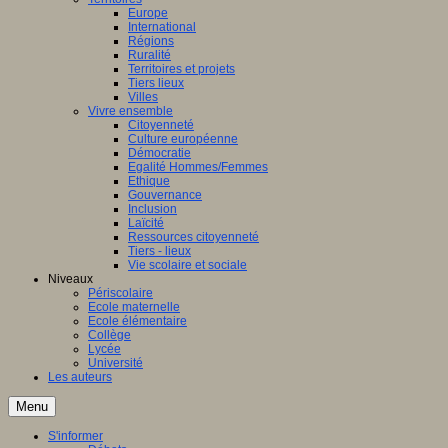
Europe
International
Régions
Ruralité
Territoires et projets
Tiers lieux
Villes
Vivre ensemble
Citoyenneté
Culture européenne
Démocratie
Egalité Hommes/Femmes
Ethique
Gouvernance
Inclusion
Laïcité
Ressources citoyenneté
Tiers - lieux
Vie scolaire et sociale
Niveaux
Périscolaire
Ecole maternelle
Ecole élémentaire
Collège
Lycée
Université
Les auteurs
Menu
S'informer