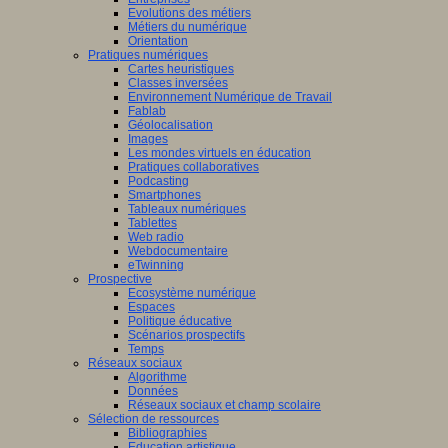
Evolutions des métiers
Métiers du numérique
Orientation
Pratiques numériques
Cartes heuristiques
Classes inversées
Environnement Numérique de Travail
Fablab
Géolocalisation
Images
Les mondes virtuels en éducation
Pratiques collaboratives
Podcasting
Smartphones
Tableaux numériques
Tablettes
Web radio
Webdocumentaire
eTwinning
Prospective
Ecosystème numérique
Espaces
Politique éducative
Scénarios prospectifs
Temps
Réseaux sociaux
Algorithme
Données
Réseaux sociaux et champ scolaire
Sélection de ressources
Bibliographies
Education artistique