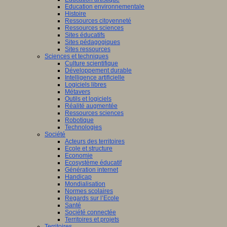
Education environnementale
Histoire
Ressources citoyenneté
Ressources sciences
Sites éducatifs
Sites pédagogiques
Sites ressources
Sciences et techniques
Culture scientifique
Développement durable
Intelligence artificielle
Logiciels libres
Métavers
Outils et logiciels
Réalité augmentée
Ressources sciences
Robotique
Technologies
Société
Acteurs des territoires
Ecole et structure
Economie
Ecosystème éducatif
Génération internet
Handicap
Mondialisation
Normes scolaires
Regards sur l’Ecole
Santé
Société connectée
Territoires et projets
Territoires