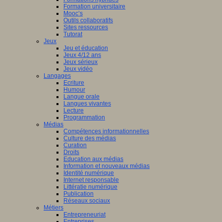
Formation universitaire
Mooc’s
Outils collaboratifs
Sites ressources
Tutorat
Jeux
Jeu et éducation
Jeux 4/12 ans
Jeux sérieux
Jeux vidéo
Langages
Ecriture
Humour
Langue orale
Langues vivantes
Lecture
Programmation
Médias
Compétences informationnelles
Culture des médias
Curation
Droits
Education aux médias
Information et nouveaux médias
Identité numérique
Internet responsable
Littératie numérique
Publication
Réseaux sociaux
Métiers
Entrepreneuriat
Entreprises