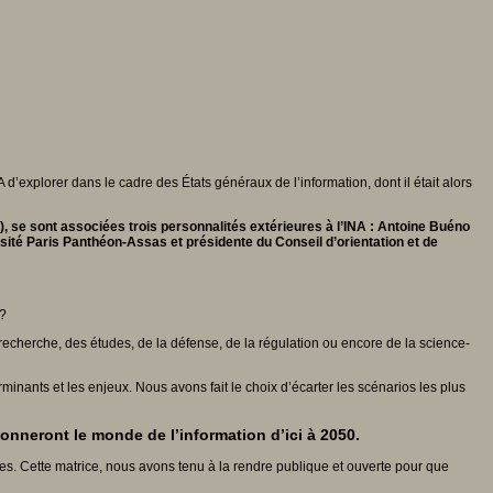
’explorer dans le cadre des États généraux de l’information, dont il était alors
, se sont associées trois personnalités extérieures à l’INA : Antoine Buéno
rsité Paris Panthéon-Assas et présidente du Conseil d’orientation et de
 ?
 recherche, des études, de la défense, de la régulation ou encore de la science-
erminants et les enjeux. Nous avons fait le choix d’écarter les scénarios les plus
nneront le monde de l’information d’ici à 2050.
es. Cette matrice, nous avons tenu à la rendre publique et ouverte pour que