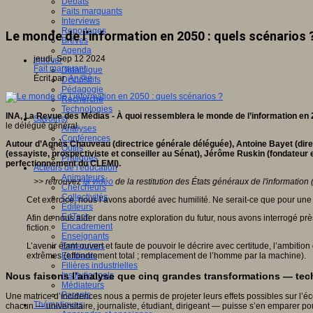
Débats
Faits marquants
Interviews
Reportages
Le monde de l’information en 2050 : quels scénarios 
Brèves
Agenda
jeudi, Sep 12 2024
Innover
Fait marquant
Didactique
Écrit par
An@é
Dispositifs
Pédagogie
Recherche
Technologies
INA, La Revue des Médias - À quoi ressemblera le monde de l’information en 
Savoir(s)
le délégué général.
Analyses
Conférences
Autour d’Agnès Chauveau (directrice générale déléguée), Antoine Bayet (direc
Outils
(essayiste, prospectiviste et conseiller au Sénat), Jérôme Ruskin (fondateur 
Pratiques
perfectionnement du CLEMI).
Acteurs de l'éducation
Animateurs
>> retrouvez
la vidéo
de la restitution des États généraux de l'information 
Chercheurs
Collectivités
Cet exercice, nous l’avons abordé avec humilité. Ne serait-ce que pour une 
Editeurs
EdTech
Afin de nous aider dans notre exploration du futur, nous avons interrogé pr
Encadrement
fiction.
Enseignants
L’avenir étant ouvert et faute de pouvoir le décrire avec certitude, l’ambitio
Entreprises
extrêmes (effondrement total ; remplacement de l’homme par la machine).
Etudiants
Filières industrielles
Nous faisons l’analyse que cinq grandes transformations — tech
Institutionnels
Médiateurs
Parents
Une matrice d’incidences nous a permis de projeter leurs effets possibles sur l’
Thématiques
chacun — universitaire, journaliste, étudiant, dirigeant — puisse s’en emparer po