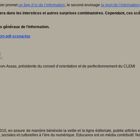
mier promet
un âge d’or de l’information
, le second envisage
la mort de l’information
ra dans les interstices et autres surprises combinatoires. Cependant, ces scéna
ts généraux de l’information.
ort-pdf-scenarios
;
 ;
éon-Assas, présidente du conseil d’orientation et de perfectionnement du CLEMI
010, en assure de manière bénévole la veille et la ligne éditoriale, publie articles
, sociales et culturelles à l’ère du numérique. Educavox est un média contributif. N