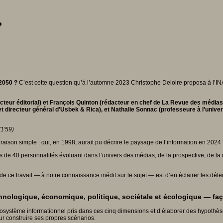
?
2050 ?
C’est cette question qu’à l’automne 2023 Christophe Deloire proposa à l’INA d
teur éditorial) et François Quinton (rédacteur en chef de La Revue des médias)
et directeur général d’Usbek & Rica), et Nathalie Sonnac (professeure à l’unive
(1'59)
raison simple : qui, en 1998, aurait pu décrire le paysage de l’information en 2024
ès de 40 personnalités évoluant dans l’univers des médias, de la prospective, de la
n de ce travail — à notre connaissance inédit sur le sujet — est d’en éclairer les dét
nologique, économique, politique, sociétale et écologique — faço
écosystème informationnel pris dans ces cinq dimensions et d’élaborer des hypothès
ur construire ses propres scénarios.