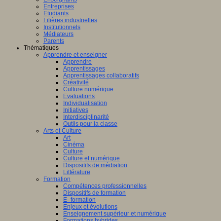
Entreprises
Etudiants
Filières industrielles
Institutionnels
Médiateurs
Parents
Thématiques
Apprendre et enseigner
Apprendre
Apprentissages
Apprentissages collaboratifs
Créativité
Culture numérique
Evaluations
Individualisation
Initiatives
Interdisciplinarité
Outils pour la classe
Arts et Culture
Art
Cinéma
Culture
Culture et numérique
Dispositifs de médiation
Littérature
Formation
Compétences professionnelles
Dispositifs de formation
E- formation
Enjeux et évolutions
Enseignement supérieur et numérique
Formations hybrides