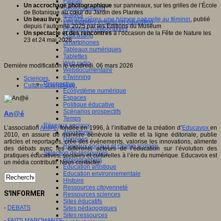
Fablab
Un accrochage photographique
sur panneaux, sur les grilles de l’École
Géolocalisation
de Botanique au cœur du Jardin des Plantes
Images
Un beau livre
,
Savanturières, une histoire naturelle au féminin
, publié
Les mondes virtuels en éducation
depuis l’automne 2025 par les Editions du Muséum
Pratiques collaboratives
Un spectacle et des rencontres
à l’occasion de la Fête de Nature les
Podcasting
23 et 24 mai 2026…
Smartphones
Tableaux numériques
Tablettes
Web radio
Dernière modification le vendredi, 06 mars 2026
Webdocumentaire
eTwinning
Sciences
,
Prospective
Culture scientifique
,
Ecosystème numérique
Espaces
Politique éducative
Scénarios prospectifs
An@é
Temps
Réseaux sociaux
L’association
An@é
, fondée en 1996, à l’initiative de la création d’
Educavox
en
Algorithme
2010, en assure de manière bénévole la veille et la ligne éditoriale, publie
Données
articles et reportages, crée des événements, valorise les innovations, alimente
Réseaux sociaux et champ scolaire
des débats avec les différents acteurs de l’éducation sur l’évolution des
Sélection de ressources
pratiques éducatives, sociales et culturelles à l’ère du numérique. Educavox est
Bibliographies
un média contributif. Nous contacter.
Education artistique
Education environnementale
Histoire
Ressources citoyenneté
S'INFORMER
Ressources sciences
Sites éducatifs
-
DEBATS
Sites pédagogiques
Sites ressources
-
FAITS MARQUANTS