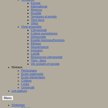
Europe
International
Régions
Ruralité
Territoires et projets
Tiers lieux
Villes
Vivre ensemble
Citoyenneté
Culture européenne
Démocratie
Egalité Hommes/Femmes
Ethique
Gouvernance
Inclusion
Laïcité
Ressources citoyenneté
Tiers - lieux
Vie scolaire et sociale
Niveaux
Périscolaire
Ecole maternelle
Ecole élémentaire
Collège
Lycée
Université
Les auteurs
Menu
S'informer