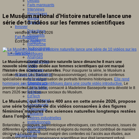
Débats
Faits marquants
Interviews
Reportages
Le Muséum national d’Histoire naturelle lance une
Brèves
série de 10 vidéos sur les femmes scientifiques
Agenda
Innover
Didactique
vendredi, Mar 06 2026
Dispositifs
Fait marquant
Pédagogie
Écrit par
An@é
Recherche
Technologies
Savoir(s)
Analyses
Conférences
Le Muséum national d’Histoire naturelle lance dimanche 8 mars une
Outils
nouvelle série vidéo dédiée aux femmes scientifiques qui ont marqué
Pratiques
l’histoire des sciences naturelles
. Pour inaugurer la série, le Muséum a
Acteurs de l'éducation
collaboré avec Léa Barbier (@leapassionvintage), créatrice de contenus
Animateurs
spécialisée dans la vulgarisation de portraits féminins historiques.
Elle rend
Chercheurs
hommage aux femmes scientifiques dans une courte vidéo introductive.
Le
Collectivités
premier portrait de la série, consacré à Madeleine Basseporte sera dévoilé le 8
Editeurs
mars 2026 sur les réseaux sociaux du Muséum.
EdTech
Encadrement
Le Muséum, qui fête ses 400 ans en cette année 2026, propose
Enseignants
une série originale de dix vidéos consacrées à des figures
Entreprises
féminines majeures des sciences naturelles longtemps restées
Etudiants
dans l’ombre.
Filières industrielles
Institutionnels
Botanistes, zoologues, paléontologue ethnologues, ces chercheuses, issues de
Médiateurs
différentes époques, disciplines et régions du monde, ont contribué de manière
Parents
décisive à l’étude du vivant malgré des contextes où l’accès aux études, aux
Thématiques
institutions et à la reconnaissance scientifique leur était largement refusé.