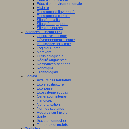
Education environnementale
Histoire
Ressources citoyenneté
Ressources sciences
Sites éducatifs
Sites pédagogiques
Sites ressources
Sciences et techniques
Culture scientifique
Développement durable
Intelligence artificielle
Logiciels libres
Métavers
Outils et logiciels
Réalité augmentée
Ressources sciences
Robotique
Technologies
Société
Acteurs des territoires
Ecole et structure
Economie
Ecosystème éducatif
Génération internet
Handicap
Mondialisation
Normes scolaires
Regards sur l’Ecole
Santé
Société connectée
Territoires et projets
Territoires