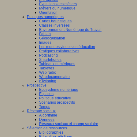
Evolutions des métiers
Métiers du numérique
Orientation
Pratiques numériques
Cartes heuristiques
Classes inversées
Environnement Numérique de Travail
Fablab
Géolocalisation
Images
Les mondes virtuels en éducation
Pratiques collaboratives
Podcasting
Smartphones
Tableaux numériques
Tablettes
Web radio
Webdocumentaire
eTwinning
Prospective
Ecosystème numérique
Espaces
Politique éducative
Scénarios prospectifs
Temps
Réseaux sociaux
Algorithme
Données
Réseaux sociaux et champ scolaire
Sélection de ressources
Bibliographies
Education artistique