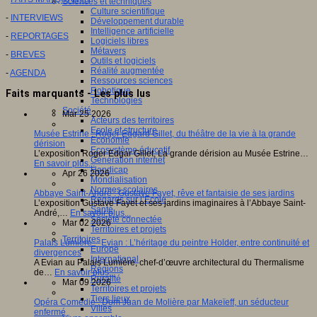
Sciences et techniques
Culture scientifique
-
INTERVIEWS
Développement durable
Intelligence artificielle
-
REPORTAGES
Logiciels libres
Métavers
-
BREVES
Outils et logiciels
Réalité augmentée
-
AGENDA
Ressources sciences
Robotique
Faits marquants - Les plus lus
Technologies
Société
Mar 25 2026
Acteurs des territoires
Ecole et structure
Musée Estrine : Roger Edgard Gillet, du théâtre de la vie à la grande
Economie
dérision
Ecosystème éducatif
L’exposition Roger Edgar Gillet, La grande dérision au Musée Estrine…
Génération internet
En savoir plus...
Handicap
Apr 26 2026
Mondialisation
Normes scolaires
Abbaye Saint-André : Gustave Fayet, rêve et fantaisie de ses jardins
Regards sur l’Ecole
L’exposition Gustave Fayet et ses jardins imaginaires à l’Abbaye Saint-
Santé
André,…
En savoir plus...
Société connectée
Mar 02 2026
Territoires et projets
Territoires
Palais Lumière – Evian : L’héritage du peintre Holder, entre continuité et
Europe
divergences
International
A Evian au Palais Lumière, chef-d’œuvre architectural du Thermalisme
Régions
de…
En savoir plus...
Ruralité
Mar 09 2026
Territoires et projets
Tiers lieux
Opéra Comédie : Dom Juan de Molière par Makeïeff, un séducteur
Villes
enfermé