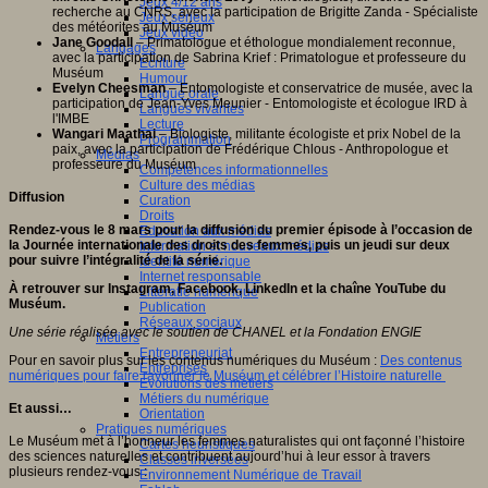
Jeux 4/12 ans
recherche au CNRS, avec la participation de Brigitte Zanda - Spécialiste
Jeux sérieux
des météorites au Muséum
Jeux vidéo
Jane Goodall
– Primatologue et éthologue mondialement reconnue,
Langages
avec la participation de Sabrina Krief : Primatologue et professeure du
Ecriture
Muséum
Humour
Evelyn Cheesman
– Entomologiste et conservatrice de musée, avec la
Langue orale
participation de Jean-Yves Meunier - Entomologiste et écologue IRD à
Langues vivantes
l'IMBE
Lecture
Wangari Maathai
– Biologiste, militante écologiste et prix Nobel de la
Programmation
paix, avec la participation de Frédérique Chlous - Anthropologue et
Médias
professeure du Muséum
Compétences informationnelles
Culture des médias
Diffusion
Curation
Droits
Rendez-vous le 8 mars pour la diffusion du premier épisode à l’occasion de
Education aux médias
la Journée internationale des droits des femmes, puis un jeudi sur deux
Information et nouveaux médias
pour suivre l’intégralité de la série.
Identité numérique
Internet responsable
À retrouver sur Instagram, Facebook, LinkedIn et la chaîne YouTube du
Littératie numérique
Muséum.
Publication
Réseaux sociaux
Une série réalisée avec le soutien de CHANEL et la Fondation ENGIE
Métiers
Entrepreneuriat
Pour en savoir plus sur les contenus numériques du Muséum :
Des contenus
Entreprises
numériques pour faire rayonner le Muséum et célébrer l’Histoire naturelle
Evolutions des métiers
Métiers du numérique
Et aussi…
Orientation
Pratiques numériques
Le Muséum met à l’honneur les femmes naturalistes qui ont façonné l’histoire
Cartes heuristiques
des sciences naturelles et contribuent aujourd’hui à leur essor à travers
Classes inversées
plusieurs rendez-vous :
Environnement Numérique de Travail