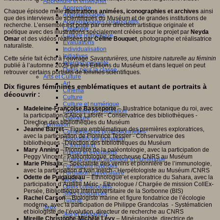
Apprendre et enseigner
Apprendre
Chaque épisode mêle
illustrations animées, iconographies et archives
ainsi
Apprentissages
que des interviews de scientifiques du Muséum et de grandes institutions de
Apprentissages collaboratifs
recherche. L’ensemble est porté par une direction artistique originale et
Créativité
poétique avec des illustrations spécialement créées pour le projet par
Neyda
Culture numérique
Omar
et des vidéos réalisées par
Céline Bouquet
, photographe et réalisatrice
Evaluations
naturaliste.
Individualisation
Initiatives
Cette série fait écho à l’ouvrage
Savanturières, une histoire naturelle au féminin
Interdisciplinarité
publié à l’automne 2025 par les Editions du Muséum et dans lequel on peut
Outils pour la classe
retrouver certains portraits de femmes scientifiques.
Arts et Culture
Art
Dix figures féminines emblématiques et autant de portraits à
Cinéma
découvrir :
Culture
Culture et numérique
Madeleine-Françoise Basseporte
– Illustratrice botanique du roi, avec
Dispositifs de médiation
la participation d’Alice Laforêt - Conservatrice des bibliothèques -
Littérature
Direction des bibliothèques du Muséum
Formation
Jeanne Barret
– Figure emblématique des premières exploratrices,
Compétences professionnelles
avec la participation de Florence Tessier - Conservatrice des
Dispositifs de formation
bibliothèques - Direction des bibliothèques du Muséum
E- formation
Mary Anning
– Pionnière de la paléontologie, avec la participation de
Enjeux et évolutions
Peggy Vincent - Paléontologue, chercheuse CNRS au Muséum
Enseignement supérieur et numérique
Marie Phisalix
– Spécialiste des venins et pionnière de l’immunologie,
Formations hybrides
avec la participation d’Ivan Ineich - Herpétologiste au Muséum /CNRS
Formation universitaire
Odette de Puigaudeau
– Ethnologue et exploratrice du Sahara, avec la
Mooc’s
participation d’Aurélie Méric - Ethnologue / Chargée de mission CollEx-
Outils collaboratifs
Persée, Bibliothèque interuniversitaire de la Sorbonne (BIS)
Sites ressources
Rachel Carson
– Biologiste marine et figure fondatrice de l’écologie
Tutorat
moderne, avec la participation de Philippe Grandcolas - Systématicien
Jeux
et biologiste de l’évolution, directeur de recherche au CNRS
Jeu et éducation
Mireille Christophe-Michèle Lévy
– Minéralogiste, directrice de