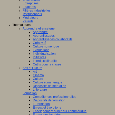
Entreprises
Etudiants
Filières industrielles
Institutionnels
Médiateurs
Parents
Thématiques
Apprendre et enseigner
Apprendre
Apprentissages
Apprentissages collaboratifs
Créativité
Culture numérique
Evaluations
Individualisation
Initiatives
Interdisciplinarité
Outils pour la classe
Arts et Culture
Art
Cinéma
Culture
Culture et numérique
Dispositifs de médiation
Littérature
Formation
Compétences professionnelles
Dispositifs de formation
E- formation
Enjeux et évolutions
Enseignement supérieur et numérique
Formations hybrides