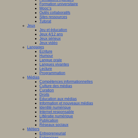
Formation universitaire
Mooc’s
Outils collaboratifs
Sites ressources
Tutorat
Jeux
Jeu et éducation
Jeux 4/12 ans
Jeux sérieux
Jeux vidéo
Langages
Ecriture
Humour
Langue orale
Langues vivantes
Lecture
Programmation
Médias
Compétences informationnelles
Culture des médias
Curation
Droits
Education aux médias
Information et nouveaux médias
Identité numérique
Internet responsable
Littératie numérique
Publication
Réseaux sociaux
Métiers
Entrepreneuriat
Entreprises