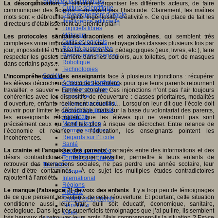
Sciences et techniques
La désorganisation
, la difficulté d’organiser les différents acteurs, de faire
Culture scientifique
communiquer des acteurs n’en ayant pas l’habitude. Clairement, les maîtres
Développement durable
mots sont « débrouille, agilité, ingéniosité, créativité ». Ce qui place de fait les
Intelligence artificielle
directeurs d’établissement au premier plan !
Logiciels libres
Métavers
Les protocoles sanitaires draconiens et anxiogènes
, qui semblent très
Outils et logiciels
complexes voire impossibles à suivre : nettoyage des classes plusieurs fois par
Réalité augmentée
jour, impossibilité d’utiliser les ressources pédagogiques (jeux, livres, etc.), faire
Ressources sciences
respecter les gestes barrière dans les couloirs, aux toilettes, port de masques
Robotique
dans certains pays…
Technologies
Société
L’incompréhension des enseignants
face à plusieurs injonctions : récupérer
Acteurs des territoires
les élèves décrocheurs, occuper les enfants pour que leurs parents retournent
Ecole et structure
travailler, « sauver » l’année scolaire. Ces injonctions n’ont pas l’air toujours
Economie
cohérentes avec les dispositifs de réouverture : classes prioritaires, modalités
Ecosystème éducatif
d’ouverture, enfants réellement accueillis… Lorsqu’on leur dit que l’école doit
Génération internet
rouvrir pour limiter le décrochage, mais sur la base du volontariat des parents,
Handicap
les enseignants rétorquent que les élèves qui ne viendront pas sont
Mondialisation
précisément ceux qui sont les plus à risque de décrocher. Entre relance de
Normes scolaires
l’économie et relance de l’éducation, les enseignants pointent les
Regards sur l’Ecole
incohérences.
Santé
La crainte et l’angoisse des parents
, partagés entre des informations et des
Société connectée
désirs contradictoires : retourner travailler, permettre à leurs enfants de
Territoires et projets
retrouver des interactions sociales, ne pas perdre une année scolaire, leur
Territoires
éviter d’être contaminés… À ce sujet les multiples études contradictoires
Europe
rajoutent à l’anxiété.
International
Régions
Le manque (l’absence ?) de voix des enfants
. Il y a trop peu de témoignages
Ruralité
de ce que pensent les enfants de cette réouverture. Et pourtant, cette situation
Territoires et projets
conditionne aussi leur futur, qu’il soit éducatif, économique, sanitaire,
Tiers lieux
écologique. Dans les très superficiels témoignages que j’ai pu lire, ils semblent
Villes
très heureux de retrouver leurs amis. Mais comprennent-ils la situation ? Est-ce