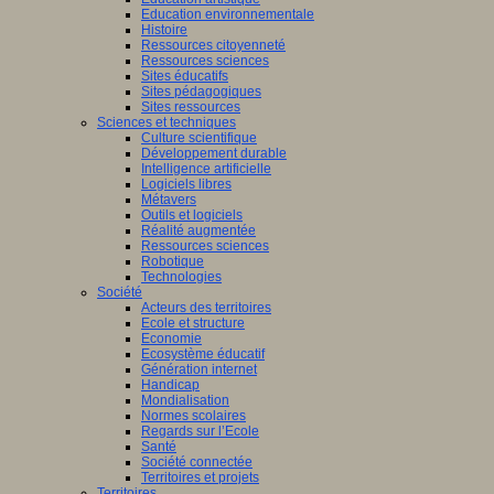
Education environnementale
Histoire
Ressources citoyenneté
Ressources sciences
Sites éducatifs
Sites pédagogiques
Sites ressources
Sciences et techniques
Culture scientifique
Développement durable
Intelligence artificielle
Logiciels libres
Métavers
Outils et logiciels
Réalité augmentée
Ressources sciences
Robotique
Technologies
Société
Acteurs des territoires
Ecole et structure
Economie
Ecosystème éducatif
Génération internet
Handicap
Mondialisation
Normes scolaires
Regards sur l’Ecole
Santé
Société connectée
Territoires et projets
Territoires