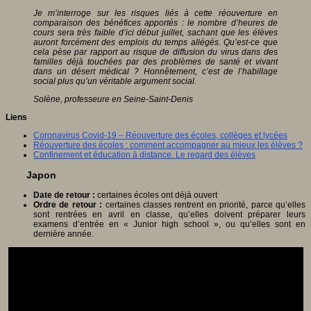
Je m’interroge sur les risques liés à cette réouverture en
comparaison des bénéfices apportés : le nombre d’heures de
cours sera très faible d’ici début juillet, sachant que les élèves
auront forcément des emplois du temps allégés. Qu’est-ce que
cela pèse par rapport au risque de diffusion du virus dans des
familles déjà touchées par des problèmes de santé et vivant
dans un désert médical ? Honnêtement, c’est de l’habillage
social plus qu’un véritable argument social.
Solène, professeure en Seine-Saint-Denis
Liens
Coronavirus Covid-19 – Réouverture des écoles, collèges et lycées
Réouverture des écoles : comment accompagner au mieux les élèves ?
Confinement et éducation à distance. Le regard des élèves
Japon
Date de retour :
certaines écoles ont déjà ouvert
Ordre de retour :
certaines classes rentrent en priorité, parce qu’elles
sont rentrées en avril en classe, qu’elles doivent préparer leurs
examens d’entrée en « Junior high school », ou qu’elles sont en
dernière année.