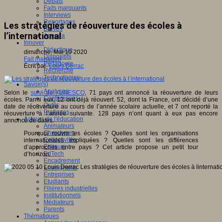
Débats
Faits marquants
Interviews
Reportages
Les stratégies de réouverture des écoles à
Brèves
l’international
Agenda
Innover
Didactique
dimanche, Mai 10 2020
Dispositifs
Fait marquant
Pédagogie
Écrit par
Louis Derrac
Recherche
Technologies
Savoir(s)
Analyses
Selon le
suivi de l’UNESCO
, 71 pays ont annoncé la réouverture de leurs
Conférences
écoles. Parmi eux, 12 ont déjà réouvert. 52, dont la France, ont décidé d’une
Outils
date de réouverture au cours de l’année scolaire actuelle, et 7 ont reporté la
Pratiques
réouverture à l’année suivante. 128 pays n’ont quant à eux pas encore
Acteurs de l'éducation
annoncé de dates.
Animateurs
Chercheurs
Pourquoi rouvrir les écoles ? Quelles sont les organisations
Collectivités
internationales impliquées ? Quelles sont les différences
Editeurs
d’approches entre pays ? Cet article propose un petit tour
EdTech
d’horizon.
Encadrement
Enseignants
Entreprises
Etudiants
Filières industrielles
Institutionnels
Médiateurs
Parents
Thématiques