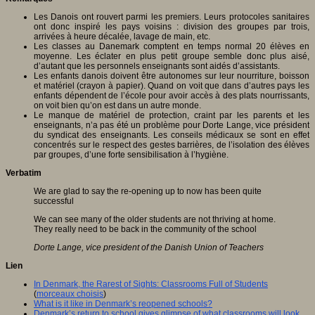
Les Danois ont rouvert parmi les premiers. Leurs protocoles sanitaires
ont donc inspiré les pays voisins : division des groupes par trois,
arrivées à heure décalée, lavage de main, etc.
Les classes au Danemark comptent en temps normal 20 élèves en
moyenne. Les éclater en plus petit groupe semble donc plus aisé,
d’autant que les personnels enseignants sont aidés d’assistants.
Les enfants danois doivent être autonomes sur leur nourriture, boisson
et matériel (crayon à papier). Quand on voit que dans d’autres pays les
enfants dépendent de l’école pour avoir accès à des plats nourrissants,
on voit bien qu’on est dans un autre monde.
Le manque de matériel de protection, craint par les parents et les
enseignants, n’a pas été un problème pour Dorte Lange, vice président
du syndicat des enseignants. Les conseils médicaux se sont en effet
concentrés sur le respect des gestes barrières, de l’isolation des élèves
par groupes, d’une forte sensibilisation à l’hygiène.
Verbatim
We are glad to say the re-opening up to now has been quite
successful
We can see many of the older students are not thriving at home.
They really need to be back in the community of the school
Dorte Lange, vice president of the Danish Union of Teachers
Lien
In Denmark, the Rarest of Sights: Classrooms Full of Students
(
morceaux choisis
)
What is it like in Denmark’s reopened schools?
Denmark’s return to school gives glimpse of what classrooms will look