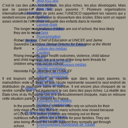
Jeux 4/12 ans
Jeux sérieux
C’est le cas des pays occidentaux, les plus riches, les plus développés. Mais
Jeux vidéo
que se passe-t-il dans les pays pauvres ? Plusieurs organisations
Langages
internationales travaillant de près avec l’UNESCO rappellent les raisons qui y
Ecriture
rendent encore plus impérieuse la réouverture des écoles. Elles sont un rappel
Humour
assez violent de l’immense inégalité des enfants dans le monde :
Langue orale
Langues vivantes
The longer marginalized children are out of school, the less likely
Lecture
they are to return
Programmation
Robert Jenkins, Chief of Education at UNICEF, and Jaime
Médias
Saavedra Chanduvi, Global Director for Education at the World
Compétences informationnelles
Bank
Culture des médias
Curation
Rising inequality, poor health outcomes, violence, child labour
Droits
and child marriage are just some of the long-term threats for
Education aux médias
children who miss out on school
Information et nouveaux médias
Identité numérique
Henrietta Fore, directeur de l’UNICEF
Internet responsable
Littératie numérique
Il est toujours dérangeant de rappeler que dans les pays pauvres, la
Publication
malnutrition reste un fléau, et que l’école représente souvent le seul endroit de
Réseaux sociaux
distribution de nourriture saine et nutritive. Il est encore plus choquant de se
Métiers
rendre compte que c’est également le cas dans des pays riches. La réalité des
Entrepreneuriat
États-Unis et du Royaume-Uni m’a particulièrement choquée, mais on retrouve
Entreprises
cette situation partout, y compris en France.
Evolutions des métiers
Métiers du numérique
In the poorest countries, children often rely on schools for their
Orientation
only meal of the day. But with many schools now closed because
Pratiques numériques
of COVID, 370 million children are missing out on these
Cartes heuristiques
nutritious meals which are a lifeline for poor families. They are
Classes inversées
also being denied the health support they normally get through
Environnement Numérique de Travail
school.