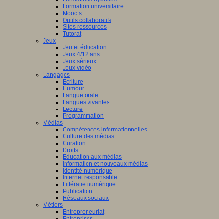
Formation universitaire
Mooc’s
Outils collaboratifs
Sites ressources
Tutorat
Jeux
Jeu et éducation
Jeux 4/12 ans
Jeux sérieux
Jeux vidéo
Langages
Ecriture
Humour
Langue orale
Langues vivantes
Lecture
Programmation
Médias
Compétences informationnelles
Culture des médias
Curation
Droits
Education aux médias
Information et nouveaux médias
Identité numérique
Internet responsable
Littératie numérique
Publication
Réseaux sociaux
Métiers
Entrepreneuriat
Entreprises