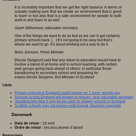
It is incredibly important that we get the right balance in terms of
actually making sure that we create an environment that is good
to learn in but also that is a safe environment for people to both
work in and learn in as well
Gavin Williamson, education secretary
One of the things we want to do as fast as we can is get certainly
primary schools back. […] It’s not going to be easy but that’s
where we want to go. It’s about working out a way to do it.
Boris Johnson, Prime Minister
[Nicola Sturgeon] said that any return to education would have to
involve a blend of at-home and in-school learning, with certain
year groups going back ahead of others: in particular those
transitioning to secondary school and preparing for
exams.
Nicola Sturgeon, first Minister of Scotland
Liens
Primary schools in England could reopen on 1 June, reports say
Schools across England will reopen in phases, says education secretary
Headteachers fear it may be too soon to reopen schools in England
Scottish schools may not reopen until August, Sturgeon suggests
Danemark
Date de retour :
16 avril
Ordre de retour :
les plus jeunes d’abord
Remarques