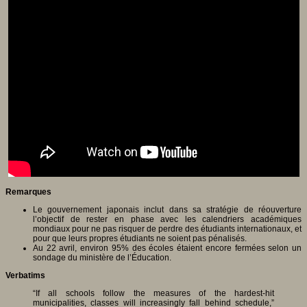
Remarques
Le gouvernement japonais inclut dans sa stratégie de réouverture
l’objectif de rester en phase avec les calendriers académiques
mondiaux pour ne pas risquer de perdre des étudiants internationaux, et
pour que leurs propres étudiants ne soient pas pénalisés.
Au 22 avril, environ 95% des écoles étaient encore fermées selon un
sondage du ministère de l’Éducation.
Verbatims
“If all schools follow the measures of the hardest-hit
municipalities, classes will increasingly fall behind schedule,”