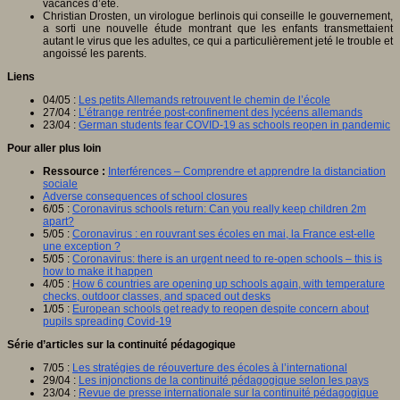
vacances d’été.
Christian Drosten, un virologue berlinois qui conseille le gouvernement,
a sorti une nouvelle étude montrant que les enfants transmettaient
autant le virus que les adultes, ce qui a particulièrement jeté le trouble et
angoissé les parents.
Liens
04/05 :
Les petits Allemands retrouvent le chemin de l’école
27/04 :
L’étrange rentrée post-confinement des lycéens allemands
23/04 :
German students fear COVID-19 as schools reopen in pandemic
Pour aller plus loin
Ressource :
Interférences – Comprendre et apprendre la distanciation
sociale
Adverse consequences of school closures
6/05 :
Coronavirus schools return: Can you really keep children 2m
apart?
5/05 :
Coronavirus : en rouvrant ses écoles en mai, la France est-elle
une exception ?
5/05 :
Coronavirus: there is an urgent need to re-open schools – this is
how to make it happen
4/05 :
How 6 countries are opening up schools again, with temperature
checks, outdoor classes, and spaced out desks
1/05 :
European schools get ready to reopen despite concern about
pupils spreading Covid-19
Série d’articles sur la continuité pédagogique
7/05 :
Les stratégies de réouverture des écoles à l’international
29/04 :
Les injonctions de la continuité pédagogique selon les pays
23/04 :
Revue de presse internationale sur la continuité pédagogique