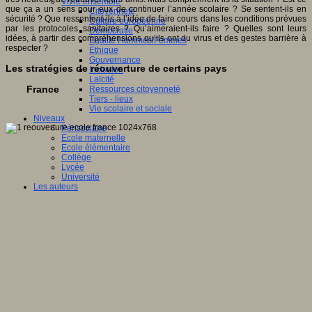
Vivre ensemble
que ça a un sens pour eux de continuer l’année scolaire ? Se sentent-ils en
Citoyenneté
sécurité ? Que ressentent-ils à l’idée de faire cours dans les conditions prévues
Culture européenne
par les protocoles sanitaires ? Qu’aimeraient-ils faire ? Quelles sont leurs
Démocratie
idées, à partir des compréhensions qu’ils ont du virus et des gestes barrière à
Egalité Hommes/Femmes
respecter ?
Ethique
Gouvernance
Les stratégies de réouverture de certains pays
Inclusion
Laïcité
France
Ressources citoyenneté
Tiers - lieux
Vie scolaire et sociale
Niveaux
Périscolaire
Ecole maternelle
Ecole élémentaire
Collège
Lycée
Université
Les auteurs