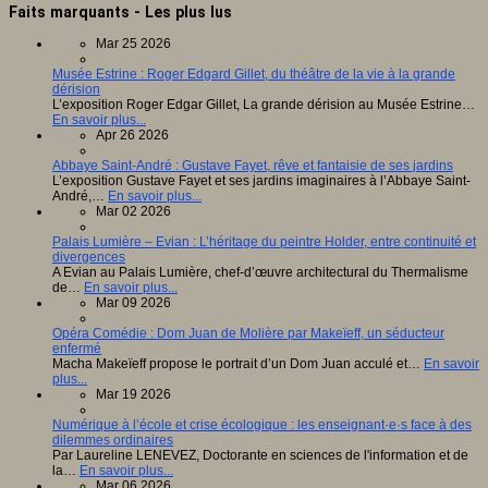
Faits marquants - Les plus lus
Mar 25 2026
Musée Estrine : Roger Edgard Gillet, du théâtre de la vie à la grande
dérision
L’exposition Roger Edgar Gillet, La grande dérision au Musée Estrine…
En savoir plus...
Apr 26 2026
Abbaye Saint-André : Gustave Fayet, rêve et fantaisie de ses jardins
L’exposition Gustave Fayet et ses jardins imaginaires à l’Abbaye Saint-
André,…
En savoir plus...
Mar 02 2026
Palais Lumière – Evian : L’héritage du peintre Holder, entre continuité et
divergences
A Evian au Palais Lumière, chef-d’œuvre architectural du Thermalisme
de…
En savoir plus...
Mar 09 2026
Opéra Comédie : Dom Juan de Molière par Makeïeff, un séducteur
enfermé
Macha Makeïeff propose le portrait d’un Dom Juan acculé et…
En savoir
plus...
Mar 19 2026
Numérique à l’école et crise écologique : les enseignant·e·s face à des
dilemmes ordinaires
Par Laureline LENEVEZ, Doctorante en sciences de l'information et de
la…
En savoir plus...
Mar 06 2026