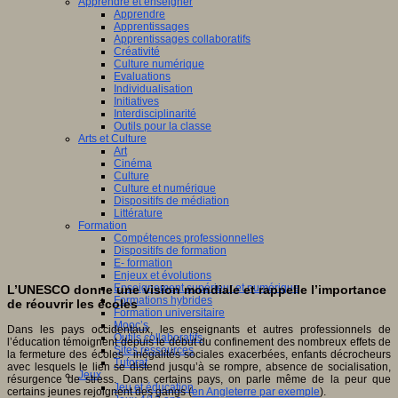
Apprendre et enseigner
Apprendre
Apprentissages
Apprentissages collaboratifs
Créativité
Culture numérique
Evaluations
Individualisation
Initiatives
Interdisciplinarité
Outils pour la classe
Arts et Culture
Art
Cinéma
Culture
Culture et numérique
Dispositifs de médiation
Littérature
Formation
Compétences professionnelles
Dispositifs de formation
E- formation
Enjeux et évolutions
Enseignement supérieur et numérique
L’UNESCO donne une vision mondiale et rappelle l’importance
Formations hybrides
de réouvrir les écoles
Formation universitaire
Mooc’s
Dans les pays occidentaux, les enseignants et autres professionnels de
Outils collaboratifs
l’éducation témoignent depuis le début du confinement des nombreux effets de
Sites ressources
la fermeture des écoles : inégalités sociales exacerbées, enfants décrocheurs
Tutorat
avec lesquels le lien se distend jusqu’à se rompre, absence de socialisation,
Jeux
résurgence de stress. Dans certains pays, on parle même de la peur que
Jeu et éducation
certains jeunes rejoignent des gangs (
en Angleterre par exemple
).