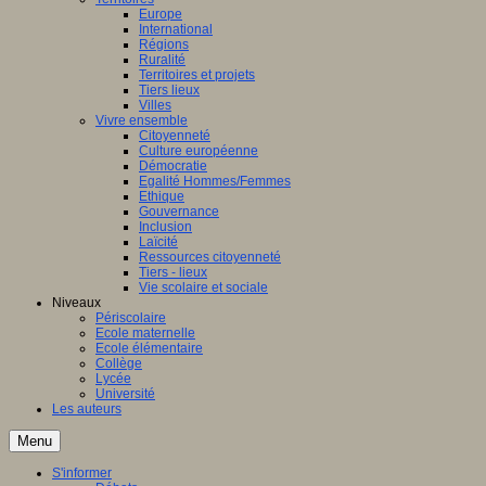
Europe
International
Régions
Ruralité
Territoires et projets
Tiers lieux
Villes
Vivre ensemble
Citoyenneté
Culture européenne
Démocratie
Egalité Hommes/Femmes
Ethique
Gouvernance
Inclusion
Laïcité
Ressources citoyenneté
Tiers - lieux
Vie scolaire et sociale
Niveaux
Périscolaire
Ecole maternelle
Ecole élémentaire
Collège
Lycée
Université
Les auteurs
Menu
S'informer