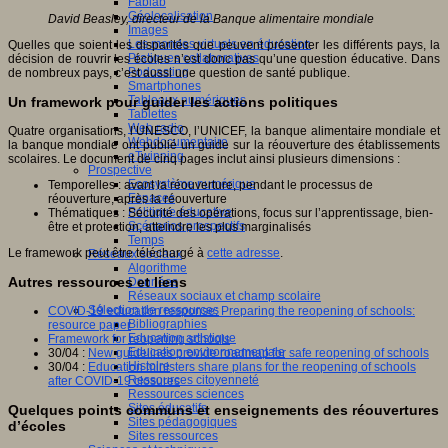
Fablab
Géolocalisation
David Beasley, directeur de la Banque alimentaire mondiale
Images
Les mondes virtuels en éducation
Quelles que soient les disparités que peuvent présenter les différents pays, la
Pratiques collaboratives
décision de rouvrir les écoles n’est donc pas qu’une question éducative. Dans
Podcasting
de nombreux pays, c’est aussi une question de santé publique.
Smartphones
Tableaux numériques
Un framework pour guider les actions politiques
Tablettes
Web radio
Quatre organisations, l’UNESCO, l’UNICEF, la banque alimentaire mondiale et
Webdocumentaire
la banque mondiale ont publié un guide sur la réouverture des établissements
eTwinning
scolaires. Le document de cinq pages inclut ainsi plusieurs dimensions :
Prospective
Ecosystème numérique
Temporelles : avant la réouverture, pendant le processus de
Espaces
réouverture, après la réouverture
Politique éducative
Thématiques : Sécurité des opérations, focus sur l’apprentissage, bien-
Scénarios prospectifs
être et protection, atteindre les plus marginalisés
Temps
Le framework peut être téléchargé à
cette adresse
.
Réseaux sociaux
Algorithme
Autres ressources et liens
Données
Réseaux sociaux et champ scolaire
Sélection de ressources
COVID-19 education response: Preparing the reopening of schools:
Bibliographies
resource paper
Education artistique
Framework for reopening schools
Education environnementale
30/04 :
New guidelines provide roadmap for safe reopening of schools
Histoire
30/04 :
Education ministers share plans for the reopening of schools
Ressources citoyenneté
after COVID-19 closures
Ressources sciences
Sites éducatifs
Quelques points communs et enseignements des réouvertures
Sites pédagogiques
d’écoles
Sites ressources