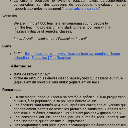
La crise a bousculé le système éducatif italien, particulièrement
conservateur, sur des questions de pédagogie, d’évaluation et de
rapports aux notes notamment (
lire cet article à ce sujet
).
Verbatim
We are hiring 24,000 teachers, encouraging young people to
join the teaching profession and starting the school year with a
massive initiative of remedial classes.
Lucia Azzolina, ministre de l’Éducation de l’Italie
Liens
24/04 :
Italian lessons : what we’ve learned from two months of home
schooling | Education | The Guardian
Allemagne
Date de retour :
27 avril
Ordre de retour :
les élèves des collèges/lycées qui passent leur MSA
(équivalent du brevet) et leur Abitur (équivalent du bac)
Remarques
En Allemagne, chaque Land a sa stratégie spécifique à la progression
du virus, à sa population, à sa politique éducative, etc.
Les écoliers sont rentrés le 4 avril, après les collégiens et lycéens qui
ont finalement permis de tester les protocoles sanitaires. Certains s’en
sont d’ailleurs émus, estimant qu’ils n’étaient pas des « guinea pigs ».
Les consignes ont été données par les autorités (des Länder) aux
établissements, qui ont ensuite du improviser.
Des programmes sont prévus pour accompagner les élèves pendant les