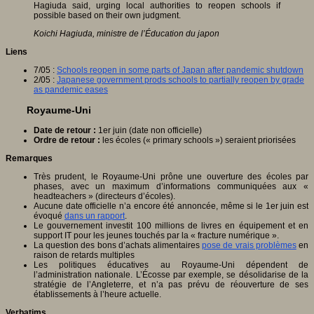
Hagiuda said, urging local authorities to reopen schools if
possible based on their own judgment.
Koichi Hagiuda, ministre de l’Éducation du japon
Liens
7/05 :
Schools reopen in some parts of Japan after pandemic shutdown
2/05 :
Japanese government prods schools to partially reopen by grade
as pandemic eases
Royaume-Uni
Date de retour :
1er juin (date non officielle)
Ordre de retour :
les écoles (« primary schools ») seraient priorisées
Remarques
Très prudent, le Royaume-Uni prône une ouverture des écoles par
phases, avec un maximum d’informations communiquées aux «
headteachers » (directeurs d’écoles).
Aucune date officielle n’a encore été annoncée, même si le 1er juin est
évoqué
dans un rapport
.
Le gouvernement investit 100 millions de livres en équipement et en
support IT pour les jeunes touchés par la « fracture numérique ».
La question des bons d’achats alimentaires
pose de vrais problèmes
en
raison de retards multiples
Les politiques éducatives au Royaume-Uni dépendent de
l’administration nationale. L’Écosse par exemple, se désolidarise de la
stratégie de l’Angleterre, et n’a pas prévu de réouverture de ses
établissements à l’heure actuelle.
Verbatims