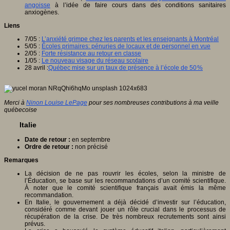
angoisse
à l’idée de faire cours dans des conditions sanitaires
anxiogènes.
Liens
7/05 :
L’anxiété grimpe chez les parents et les enseignants à Montréal
5/05 :
Écoles primaires: pénuries de locaux et de personnel en vue
2/05 :
Forte résistance au retour en classe
1/05 :
Le nouveau visage du réseau scolaire
28 avril :
Québec mise sur un taux de présence à l’école de 50 %
Merci à
Ninon Louise LePage
pour ses nombreuses contributions à ma veille
québecoise
Italie
Date de retour :
en septembre
Ordre de retour :
non précisé
Remarques
La décision de ne pas rouvrir les écoles, selon la ministre de
l’Éducation, se base sur les recommandations d’un comité scientifique.
À noter que le comité scientifique français avait émis la même
recommandation.
En Italie, le gouvernement a déjà décidé d’investir sur l’éducation,
considéré comme devant jouer un rôle crucial dans le processus de
récupération de la crise. De très nombreux recrutements sont ainsi
prévus.