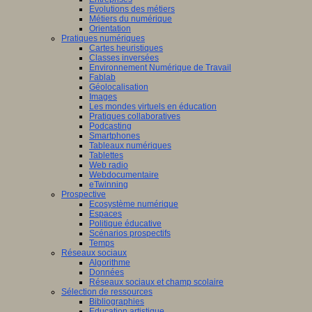
Evolutions des métiers
Métiers du numérique
Orientation
Pratiques numériques
Cartes heuristiques
Classes inversées
Environnement Numérique de Travail
Fablab
Géolocalisation
Images
Les mondes virtuels en éducation
Pratiques collaboratives
Podcasting
Smartphones
Tableaux numériques
Tablettes
Web radio
Webdocumentaire
eTwinning
Prospective
Ecosystème numérique
Espaces
Politique éducative
Scénarios prospectifs
Temps
Réseaux sociaux
Algorithme
Données
Réseaux sociaux et champ scolaire
Sélection de ressources
Bibliographies
Education artistique