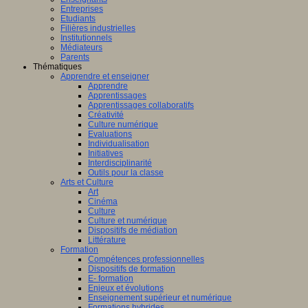
Entreprises
Etudiants
Filières industrielles
Institutionnels
Médiateurs
Parents
Thématiques
Apprendre et enseigner
Apprendre
Apprentissages
Apprentissages collaboratifs
Créativité
Culture numérique
Evaluations
Individualisation
Initiatives
Interdisciplinarité
Outils pour la classe
Arts et Culture
Art
Cinéma
Culture
Culture et numérique
Dispositifs de médiation
Littérature
Formation
Compétences professionnelles
Dispositifs de formation
E- formation
Enjeux et évolutions
Enseignement supérieur et numérique
Formations hybrides