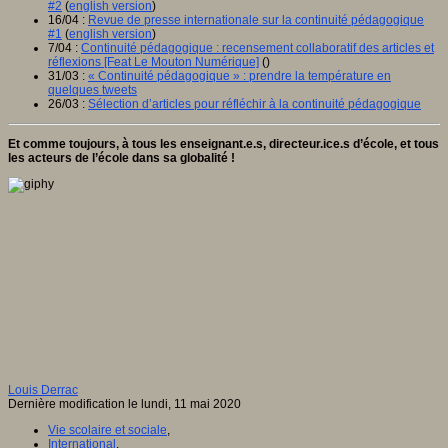
#2
(
english version
)
16/04 :
Revue de presse internationale sur la continuité pédagogique
#1
(
english version
)
7/04 :
Continuité pédagogique : recensement collaboratif des articles et
réflexions [Feat Le Mouton Numérique]
()
31/03 :
« Continuité pédagogique » : prendre la température en
quelques tweets
26/03 :
Sélection d’articles pour réfléchir à la continuité pédagogique
Et comme toujours, à tous les enseignant.e.s, directeur.ice.s d’école, et tous
les acteurs de l’école dans sa globalité !
Louis Derrac
Dernière modification le lundi, 11 mai 2020
Vie scolaire et sociale
,
International
,