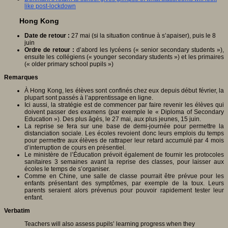
like post-lockdown
Hong Kong
Date de retour :
27 mai (si la situation continue à s’apaiser), puis le 8
juin
Ordre de retour :
d’abord les lycéens (« senior secondary students »),
ensuite les collégiens (« younger secondary students ») et les primaires
(« older primary school pupils »)
Remarques
À Hong Kong, les élèves sont confinés chez eux depuis début février, la
plupart sont passés à l’apprentissage en ligne.
Ici aussi, la stratégie est de commencer par faire revenir les élèves qui
doivent passer des examens (par exemple le « Diploma of Secondary
Education »). Des plus âgés, le 27 mai, aux plus jeunes, 15 juin.
La reprise se fera sur une base de demi-journée pour permettre la
distanciation sociale. Les écoles revoient donc leurs emplois du temps
pour permettre aux élèves de rattraper leur retard accumulé par 4 mois
d’interruption de cours en présentiel.
Le ministère de l’Éducation prévoit également de fournir les protocoles
sanitaires 3 semaines avant la reprise des classes, pour laisser aux
écoles le temps de s’organiser.
Comme en Chine, une salle de classe pourrait être prévue pour les
enfants présentant des symptômes, par exemple de la toux. Leurs
parents seraient alors prévenus pour pouvoir rapidement tester leur
enfant.
Verbatim
Teachers will also assess pupils’ learning progress when they