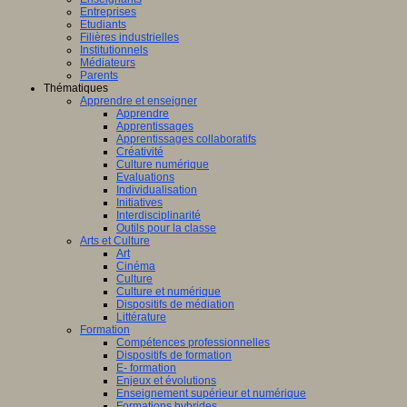
Entreprises
Etudiants
Filières industrielles
Institutionnels
Médiateurs
Parents
Thématiques
Apprendre et enseigner
Apprendre
Apprentissages
Apprentissages collaboratifs
Créativité
Culture numérique
Evaluations
Individualisation
Initiatives
Interdisciplinarité
Outils pour la classe
Arts et Culture
Art
Cinéma
Culture
Culture et numérique
Dispositifs de médiation
Littérature
Formation
Compétences professionnelles
Dispositifs de formation
E- formation
Enjeux et évolutions
Enseignement supérieur et numérique
Formations hybrides