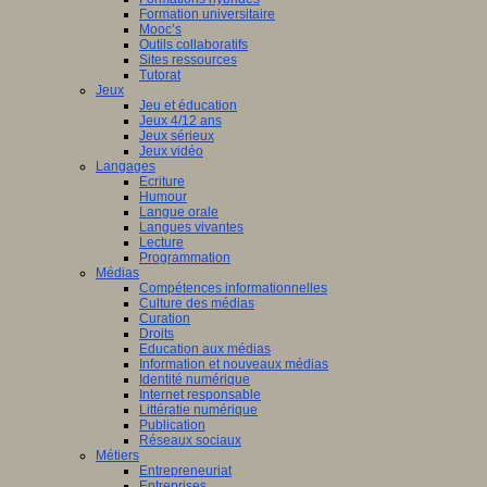
Formation universitaire
Mooc’s
Outils collaboratifs
Sites ressources
Tutorat
Jeux
Jeu et éducation
Jeux 4/12 ans
Jeux sérieux
Jeux vidéo
Langages
Ecriture
Humour
Langue orale
Langues vivantes
Lecture
Programmation
Médias
Compétences informationnelles
Culture des médias
Curation
Droits
Education aux médias
Information et nouveaux médias
Identité numérique
Internet responsable
Littératie numérique
Publication
Réseaux sociaux
Métiers
Entrepreneuriat
Entreprises