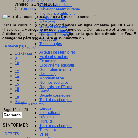
Sciences et techniques
vendredi, 26 février 2016
Culture scientifique
Conférences
Développement durable
Intelligence artificielle
Logiciels libres
Métavers
Dans le cadre d’un cycle de conférences en ligne organisé par l’IFIC-AUF
Outils et logiciels
(Institut de la Francophonie pour l’Ingénierie de la Connaissance et la formation
Réalité augmentée
à distance), j’ai eu l’occasion d’échanger sur la question suivante : «
Faut-il
Ressources sciences
changer de pédagogie à l’ère du numérique ?
».
Robotique
Technologies
En savoir plus...
Société
Acteurs des territoires
Précédent
Ecole et structure
9
Economie
10
Ecosystème éducatif
11
Génération internet
12
Handicap
13
Mondialisation
14
Normes scolaires
15
Regards sur l’Ecole
16
Santé
17
Société connectée
18
Territoires et projets
Suivant
Territoires
Europe
Page 14 sur 26
International
Régions
Ruralité
S'INFORMER
Territoires et projets
Tiers lieux
-
DEBATS
Villes