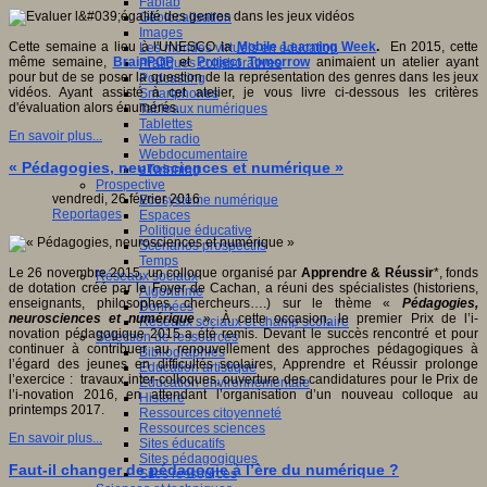
Fablab
Géolocalisation
Images
Cette semaine a lieu à l'UNESCO la
Mobile Learning Week
.
En 2015, cette
Les mondes virtuels en éducation
même semaine,
BrainPOP
et
Project Tomorrow
animaient un atelier ayant
Pratiques collaboratives
pour but de se poser la question de la représentation des genres dans les jeux
Podcasting
vidéos. Ayant assisté à cet atelier, je vous livre ci-dessous les critères
Smartphones
d'évaluation alors énumérés.
Tableaux numériques
Tablettes
En savoir plus...
Web radio
Webdocumentaire
« Pédagogies, neurosciences et numérique »
eTwinning
Prospective
vendredi, 26 février 2016
Ecosystème numérique
Reportages
Espaces
Politique éducative
Scénarios prospectifs
Temps
Le 26 novembre 2015, un colloque organisé par
Apprendre & Réussir
*, fonds
Réseaux sociaux
de dotation créé par le Foyer de Cachan, a réuni des spécialistes (historiens,
Algorithme
enseignants, philosophes, chercheurs….) sur le thème «
Pédagogies,
Données
neurosciences et numérique
». À cette occasion, le premier Prix de l’i-
Réseaux sociaux et champ scolaire
novation pédagogique 2015 a été remis. Devant le succès rencontré et pour
Sélection de ressources
continuer à contribuer au renouvellement des approches pédagogiques à
Bibliographies
l’égard des jeunes en difficultés scolaires, Apprendre et Réussir prolonge
Education artistique
l’exercice : travaux inter-colloques, ouverture des candidatures pour le Prix de
Education environnementale
l’i-novation 2016, en attendant l’organisation d’un nouveau colloque au
Histoire
printemps 2017.
Ressources citoyenneté
Ressources sciences
En savoir plus...
Sites éducatifs
Sites pédagogiques
Faut-il changer de pédagogie à l’ère du numérique ?
Sites ressources