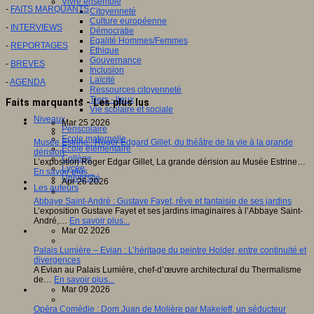
Vivre ensemble
-
FAITS MARQUANTS
Citoyenneté
Culture européenne
-
INTERVIEWS
Démocratie
Egalité Hommes/Femmes
-
REPORTAGES
Ethique
Gouvernance
-
BREVES
Inclusion
Laïcité
-
AGENDA
Ressources citoyenneté
Tiers - lieux
Faits marquants - Les plus lus
Vie scolaire et sociale
Niveaux
Mar 25 2026
Périscolaire
Ecole maternelle
Musée Estrine : Roger Edgard Gillet, du théâtre de la vie à la grande
Ecole élémentaire
dérision
Collège
L’exposition Roger Edgar Gillet, La grande dérision au Musée Estrine…
Lycée
En savoir plus...
Université
Apr 26 2026
Les auteurs
Abbaye Saint-André : Gustave Fayet, rêve et fantaisie de ses jardins
L’exposition Gustave Fayet et ses jardins imaginaires à l’Abbaye Saint-
André,…
En savoir plus...
Mar 02 2026
Palais Lumière – Evian : L’héritage du peintre Holder, entre continuité et
divergences
A Evian au Palais Lumière, chef-d’œuvre architectural du Thermalisme
de…
En savoir plus...
Mar 09 2026
Opéra Comédie : Dom Juan de Molière par Makeïeff, un séducteur