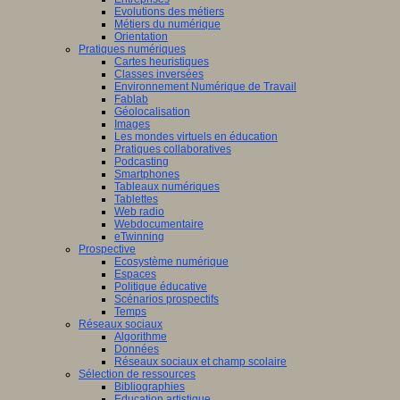
Evolutions des métiers
Métiers du numérique
Orientation
Pratiques numériques
Cartes heuristiques
Classes inversées
Environnement Numérique de Travail
Fablab
Géolocalisation
Images
Les mondes virtuels en éducation
Pratiques collaboratives
Podcasting
Smartphones
Tableaux numériques
Tablettes
Web radio
Webdocumentaire
eTwinning
Prospective
Ecosystème numérique
Espaces
Politique éducative
Scénarios prospectifs
Temps
Réseaux sociaux
Algorithme
Données
Réseaux sociaux et champ scolaire
Sélection de ressources
Bibliographies
Education artistique