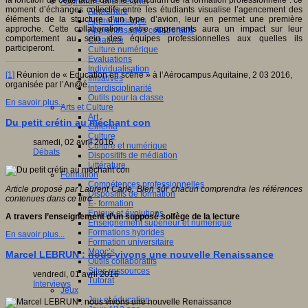
la fonction de cette table dans le curriculum de la formation professionnelle : ce
Apprendre et enseigner
moment d’échanges collectifs entre les étudiants visualise l’agencement des
Apprendre
éléments de la structure d’un type d’avion, leur en permet une première
Apprentissages
approche. Cette collaboration entre apprenants aura un impact sur leur
Apprentissages collaboratifs
comportement au sein des équipes professionnelles aux quelles ils
Créativité
participeront.
Culture numérique
Evaluations
Individualisation
[1]
Réunion de « Education en scène » à l’Aérocampus Aquitaine, 2 03 2016,
Initiatives
organisée par l’An@é.
Interdisciplinarité
Outils pour la classe
En savoir plus...
Arts et Culture
Art
Du petit crétin au méchant con
Cinéma
Culture
samedi, 02 avril 2016
Culture et numérique
Débats
Dispositifs de médiation
Littérature
Formation
Compétences professionnelles
Article proposé par Laurent Carle. Bien sûr chacun comprendra les références
Dispositifs de formation
contenues dans ce titre
E- formation
Enjeux et évolutions
A travers l’enseignement d’un supposé solfège de la lecture
Enseignement supérieur et numérique
Formations hybrides
En savoir plus...
Formation universitaire
Mooc’s
Marcel LEBRUN : nous vivons une nouvelle Renaissance
Outils collaboratifs
Sites ressources
vendredi, 01 avril 2016
Tutorat
Interviews
Jeux
Jeu et éducation