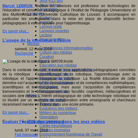
Jeux 4/12 ans
Jeux sérieux
Marcel LEBRUN
, docteur en sciences est professeur en technologies de
Jeux vidéo
l'éducation et conseiller pédagogique à l'Institut de Pédagogie Universitaire et
Langages
des Multimédias de l'Université Catholique de Louvain. Il accompagne en
Ecriture
particulier les enseignants dans la mise en place de dispositifs techno-
Humour
pédagogiques à valeur ajoutée pour l'apprentissage.
Langue orale
Langues vivantes
En savoir plus...
Lecture
Programmation
L’usage de la robotique à l'école
Médias
Compétences informationnelles
samedi, 12 mars 2016
Culture des médias
Recherche
Curation
Droits
Education aux médias
Information et nouveaux médias
Dans le contexte éducatif, il existe trois applications pédagogiques concrètes
Identité numérique
de la robotique : l’apprentissage
de
la robotique, l'apprentissage
avec
la
Internet responsable
robotique et l'apprentissage
par
la robotique. La finalité éducative de cette
Littératie numérique
dernière est l’acquisition de connaissances et de compétences mathématiques,
Publication
scientifiques et technologiques, mais aussi l’acquisition de compétences
Réseaux sociaux
transversales et le développement des facultés cognitives, métacognitives et
Métiers
sociales des élèves. L’intérêt pédagogique de cette technologie robotique est
Entrepreneuriat
ici illustré par un exemple de collaboration entre enseignants et chercheurs
Entreprises
récemment menée en France dans une école primaire.
Evolutions des métiers
En savoir plus...
Métiers du numérique
Orientation
Evaluer l'égalité des genres dans les jeux vidéos
Pratiques numériques
Cartes heuristiques
Classes inversées
lundi, 07 mars 2016
Environnement Numérique de Travail
Fait marquant