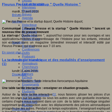
Débats
Faits marquants
Fleurus Presse et la startup " Quelle Histoire "
Interviews
Reportages
mardi, 12 avril 2016
Brèves
Brèves
Agenda
Innover
Didactique
Dispositifs
Communiqué : Fleurus Presse et la startup " Quelle Histoire " lancent un
Pédagogie
nouveau titre de presse innovant
Recherche
La start-up
" Quelle Histoire ", aujourd’hui connue pour ses ouvrages et ses
Technologies
applications mobiles d’apprentissage de l’Histoire pour les enfants, introduit
Savoir(s)
son concept dans un magazine bimestriel innovant et interactif édité par
Analyses
Fleurus Presse, qui s’adresse aux 7-10 ans.
Conférences
En savoir plus...
Outils
Pratiques
La technologie numérique et des modalités d’enseignement
Acteurs de l'éducation
Animateurs
(1)
Chercheurs
Collectivités
lundi, 11 avril 2016
Editeurs
Dispositifs
EdTech
Encadrement
Enseignants
Entreprises
Une table tactile interactive : enseigner en situation groupale.
Etudiants
Autour de la table tactile interactive
[1]
, nous faisions glisser les pièces d’un
Filières industrielles
avion les unes sur les autres ou sous les autres avec une gestuelle incertaine,
Institutionnels
certains d’entre nous isolaient dans un coin de la table un montage singulier
Médiateurs
supprimant toute interaction avec les déplacements des pièces aéronautiques
Parents
proposés par les autres. Pendant ce temps exploratoire, l’enseignant expliquait
Thématiques