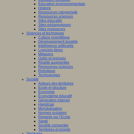
Education environnementale
Histoire
Ressources citoyenneté
Ressources sciences
Sites éducatifs
Sites pédagogiques
Sites ressources
Sciences et techniques
Culture scientifique
Développement durable
Intelligence artificielle
Logiciels libres
Métavers
Outils et logiciels
Réalité augmentée
Ressources sciences
Robotique
Technologies
Société
Acteurs des territoires
Ecole et structure
Economie
Ecosystème éducatif
Génération internet
Handicap
Mondialisation
Normes scolaires
Regards sur l’Ecole
Santé
Société connectée
Territoires et projets
Territoires