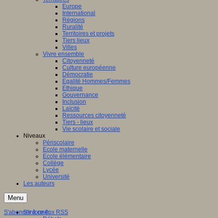
Europe
International
Régions
Ruralité
Territoires et projets
Tiers lieux
Villes
Vivre ensemble
Citoyenneté
Culture européenne
Démocratie
Egalité Hommes/Femmes
Ethique
Gouvernance
Inclusion
Laïcité
Ressources citoyenneté
Tiers - lieux
Vie scolaire et sociale
Niveaux
Périscolaire
Ecole maternelle
Ecole élémentaire
Collège
Lycée
Université
Les auteurs
Menu
S'abonner à ce flux RSS
S'informer