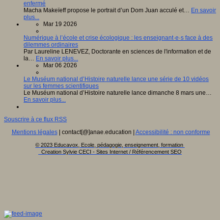
enfermé
Macha Makeïeff propose le portrait d’un Dom Juan acculé et…
En savoir
plus...
Mar 19 2026
Numérique à l’école et crise écologique : les enseignant·e·s face à des
dilemmes ordinaires
Par Laureline LENEVEZ, Doctorante en sciences de l'information et de
la…
En savoir plus...
Mar 06 2026
Le Muséum national d’Histoire naturelle lance une série de 10 vidéos
sur les femmes scientifiques
Le Muséum national d’Histoire naturelle lance dimanche 8 mars une…
En savoir plus...
Souscrire à ce flux RSS
Mentions légales
| contact[@]anae.education |
Accessibilité : non conforme
© 2023 Educavox, Ecole, pédagogie, enseignement, formation
Creation Sylvie CECI - Sites Internet / Référencement SEO