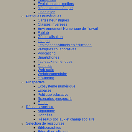
Evolutions des métiers
Métiers du numérique
Orientation
Pratiques numériques
Cartes heuristiques
Classes inversées
Environnement Numérique de Travail
Fablab
Géolocalisation
Images
Les mondes virtuels en éducation
Pratiques collaboratives
Podcasting
Smartphones
Tableaux numériques
Tablettes
Web radio
Webdocumentaire
eTwinning
Prospective
Ecosystème numérique
Espaces
Politique éducative
Scénarios prospectifs
Temps
Réseaux sociaux
Algorithme
Données
Réseaux sociaux et champ scolaire
Sélection de ressources
Bibliographies
Education artistique