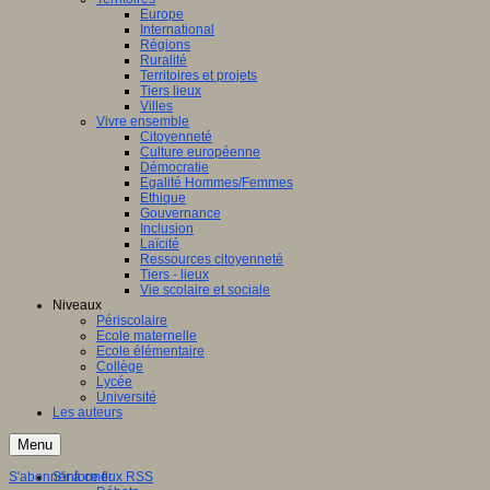
Europe
International
Régions
Ruralité
Territoires et projets
Tiers lieux
Villes
Vivre ensemble
Citoyenneté
Culture européenne
Démocratie
Egalité Hommes/Femmes
Ethique
Gouvernance
Inclusion
Laïcité
Ressources citoyenneté
Tiers - lieux
Vie scolaire et sociale
Niveaux
Périscolaire
Ecole maternelle
Ecole élémentaire
Collège
Lycée
Université
Les auteurs
Menu
S'abonner à ce flux RSS
S'informer