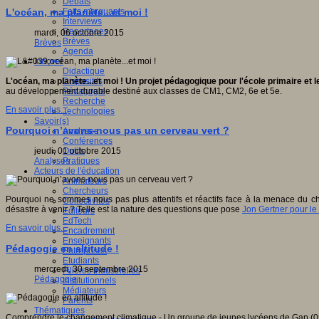
Débats
Faits marquants
L'océan, ma planète...et moi !
Interviews
Reportages
mardi, 06 octobre 2015
Brèves
Brèves
Agenda
Innover
Didactique
Dispositifs
L'océan, ma planète...et moi ! Un projet pédagogique pour l'école primaire et l
Pédagogie
au développement durable destiné aux classes de CM1, CM2, 6e et 5e.
Recherche
En savoir plus...
Technologies
Savoir(s)
Pourquoi n’avons-nous pas un cerveau vert ?
Analyses
Conférences
Outils
jeudi, 01 octobre 2015
Pratiques
Analyses
Acteurs de l'éducation
Animateurs
Chercheurs
Pourquoi ne sommes nous pas plus attentifs et réactifs face à la menace du ch
Collectivités
désastre à venir ? Telle est la nature des questions que pose
Jon Gertner pour le
Editeurs
EdTech
En savoir plus...
Encadrement
Enseignants
Pédagogie en altitude !
Entreprises
Etudiants
mercredi, 30 septembre 2015
Filières industrielles
Pédagogie
Institutionnels
Médiateurs
Parents
Thématiques
Comprendre le changement climatique - Un groupe de jeunes lycéens de Gap (05) 