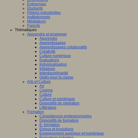
Entreprises
Etudiants
Filières industrielles
Institutionnels
Médiateurs
Parents
Thématiques
Apprendre et enseigner
Apprendre
Apprentissages
Apprentissages collaboratifs
Créativité
Culture numérique
Evaluations
Individualisation
Initiatives
Interdisciplinarité
Outils pour la classe
Arts et Culture
Art
Cinéma
Culture
Culture et numérique
Dispositifs de médiation
Littérature
Formation
Compétences professionnelles
Dispositifs de formation
E- formation
Enjeux et évolutions
Enseignement supérieur et numérique
Formations hybrides