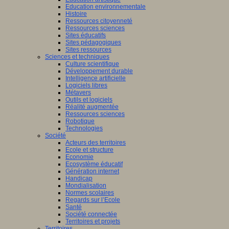
Education environnementale
Histoire
Ressources citoyenneté
Ressources sciences
Sites éducatifs
Sites pédagogiques
Sites ressources
Sciences et techniques
Culture scientifique
Développement durable
Intelligence artificielle
Logiciels libres
Métavers
Outils et logiciels
Réalité augmentée
Ressources sciences
Robotique
Technologies
Société
Acteurs des territoires
Ecole et structure
Economie
Ecosystème éducatif
Génération internet
Handicap
Mondialisation
Normes scolaires
Regards sur l’Ecole
Santé
Société connectée
Territoires et projets
Territoires