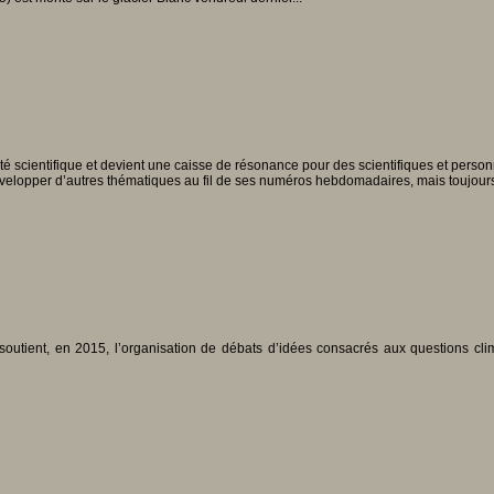
ité scientifique et devient une caisse de résonance pour des scientifiques et person
velopper d’autres thématiques au fil de ses numéros hebdomadaires, mais toujours e
tient, en 2015, l’organisation de débats d’idées consacrés aux questions climati