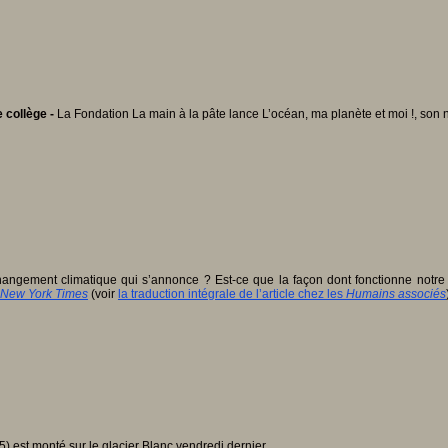
e collège -
La Fondation La main à la pâte lance L’océan, ma planète et moi !, son
angement climatique qui s’annonce ? Est-ce que la façon dont fonctionne notre 
New York Times
(voir
la traduction intégrale de l’article chez les
Humains associés
est monté sur le glacier Blanc vendredi dernier...