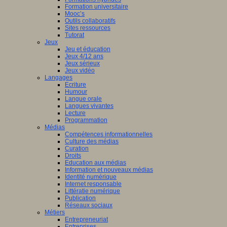
Formation universitaire
Mooc’s
Outils collaboratifs
Sites ressources
Tutorat
Jeux
Jeu et éducation
Jeux 4/12 ans
Jeux sérieux
Jeux vidéo
Langages
Ecriture
Humour
Langue orale
Langues vivantes
Lecture
Programmation
Médias
Compétences informationnelles
Culture des médias
Curation
Droits
Education aux médias
Information et nouveaux médias
Identité numérique
Internet responsable
Littératie numérique
Publication
Réseaux sociaux
Métiers
Entrepreneuriat
Entreprises