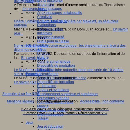
Apprendre et enseigner
divergences
Apprendre
A Evian au Palais Lumière, chef-d’œuvre architectural du Thermalisme
Apprentissages
de…
En savoir plus...
Apprentissages collaboratifs
Mar 09 2026
Créativité
Culture numérique
Opéra Comédie : Dom Juan de Molière par Makeïeff, un séducteur
Evaluations
enfermé
Individualisation
Macha Makeïeff propose le portrait d’un Dom Juan acculé et…
En savoir
Initiatives
plus...
Interdisciplinarité
Mar 19 2026
Outils pour la classe
Arts et Culture
Numérique à l’école et crise écologique : les enseignant·e·s face à des
Art
dilemmes ordinaires
Cinéma
Par Laureline LENEVEZ, Doctorante en sciences de l'information et de
Culture
la…
En savoir plus...
Culture et numérique
Mar 06 2026
Dispositifs de médiation
Littérature
Le Muséum national d’Histoire naturelle lance une série de 10 vidéos
Formation
sur les femmes scientifiques
Compétences professionnelles
Le Muséum national d’Histoire naturelle lance dimanche 8 mars une…
Dispositifs de formation
En savoir plus...
E- formation
Enjeux et évolutions
Souscrire à ce flux RSS
Enseignement supérieur et numérique
Formations hybrides
Mentions légales
| contact[@]anae.education |
Accessibilité : non conforme
Formation universitaire
Mooc’s
© 2023 Educavox, Ecole, pédagogie, enseignement, formation
Outils collaboratifs
Creation Sylvie CECI - Sites Internet / Référencement SEO
Sites ressources
Tutorat
Jeux
Jeu et éducation