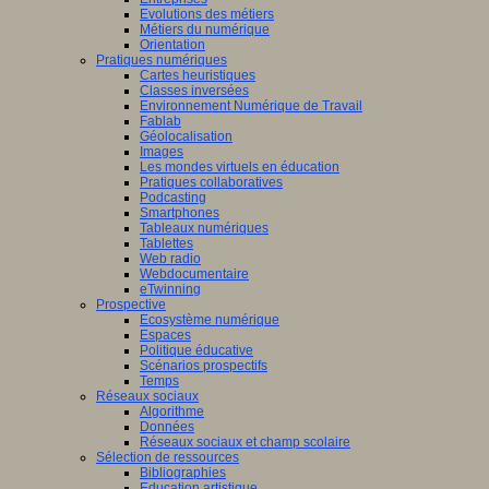
Evolutions des métiers
Métiers du numérique
Orientation
Pratiques numériques
Cartes heuristiques
Classes inversées
Environnement Numérique de Travail
Fablab
Géolocalisation
Images
Les mondes virtuels en éducation
Pratiques collaboratives
Podcasting
Smartphones
Tableaux numériques
Tablettes
Web radio
Webdocumentaire
eTwinning
Prospective
Ecosystème numérique
Espaces
Politique éducative
Scénarios prospectifs
Temps
Réseaux sociaux
Algorithme
Données
Réseaux sociaux et champ scolaire
Sélection de ressources
Bibliographies
Education artistique