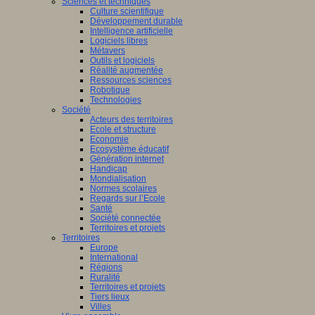
Sciences et techniques
Culture scientifique
Développement durable
Intelligence artificielle
Logiciels libres
Métavers
Outils et logiciels
Réalité augmentée
Ressources sciences
Robotique
Technologies
Société
Acteurs des territoires
Ecole et structure
Economie
Ecosystème éducatif
Génération internet
Handicap
Mondialisation
Normes scolaires
Regards sur l’Ecole
Santé
Société connectée
Territoires et projets
Territoires
Europe
International
Régions
Ruralité
Territoires et projets
Tiers lieux
Villes