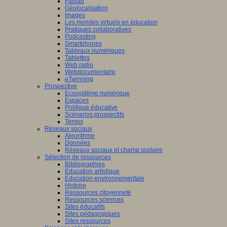
Fablab
Géolocalisation
Images
Les mondes virtuels en éducation
Pratiques collaboratives
Podcasting
Smartphones
Tableaux numériques
Tablettes
Web radio
Webdocumentaire
eTwinning
Prospective
Ecosystème numérique
Espaces
Politique éducative
Scénarios prospectifs
Temps
Réseaux sociaux
Algorithme
Données
Réseaux sociaux et champ scolaire
Sélection de ressources
Bibliographies
Education artistique
Education environnementale
Histoire
Ressources citoyenneté
Ressources sciences
Sites éducatifs
Sites pédagogiques
Sites ressources