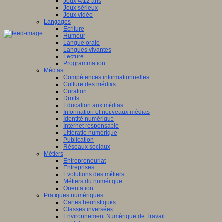
Jeux 4/12 ans
Jeux sérieux
Jeux vidéo
Langages
Ecriture
Humour
Langue orale
Langues vivantes
Lecture
Programmation
Médias
Compétences informationnelles
Culture des médias
Curation
Droits
Education aux médias
Information et nouveaux médias
Identité numérique
Internet responsable
Littératie numérique
Publication
Réseaux sociaux
Métiers
Entrepreneuriat
Entreprises
Evolutions des métiers
Métiers du numérique
Orientation
Pratiques numériques
Cartes heuristiques
Classes inversées
Environnement Numérique de Travail