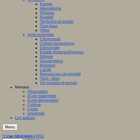
Europe
International
Régions
Ruralité
Territoires et projets
Tiers lieux
Villes
Vivre ensemble
Citoyenneté
Culture européenne
Démocratie
Egalité Hommes/Femmes
Ethique
Gouvernance
Inclusion
Laïcité
Ressources citoyenneté
Tiers - lieux
Vie scolaire et sociale
Niveaux
Périscolaire
Ecole maternelle
Ecole élémentaire
Collège
Lycée
Université
Les auteurs
Menu
S'abonner à ce flux RSS
S'informer