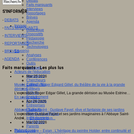
Débats
Faits marquants
Interviews
S'INFORMER
Reportages
Brèves
-
DEBATS
Agenda
Innover
-
FAITS MARQUANTS
Didactique
Dispositifs
-
INTERVIEWS
Pédagogie
Recherche
-
REPORTAGES
Technologies
Savoir(s)
-
BREVES
Analyses
-
AGENDA
Conférences
Outils
Faits marquants - Les plus lus
Pratiques
Acteurs de l'éducation
Animateurs
Mar 25 2026
Chercheurs
Collectivités
Musée Estrine : Roger Edgard Gillet, du théâtre de la vie à la grande
Editeurs
dérision
EdTech
L’exposition Roger Edgar Gillet, La grande dérision au Musée Estrine…
Encadrement
En savoir plus...
Enseignants
Apr 26 2026
Entreprises
Etudiants
Abbaye Saint-André : Gustave Fayet, rêve et fantaisie de ses jardins
Filières industrielles
L’exposition Gustave Fayet et ses jardins imaginaires à l’Abbaye Saint-
Institutionnels
André,…
En savoir plus...
Médiateurs
Mar 02 2026
Parents
Thématiques
Palais Lumière – Evian : L’héritage du peintre Holder, entre continuité et