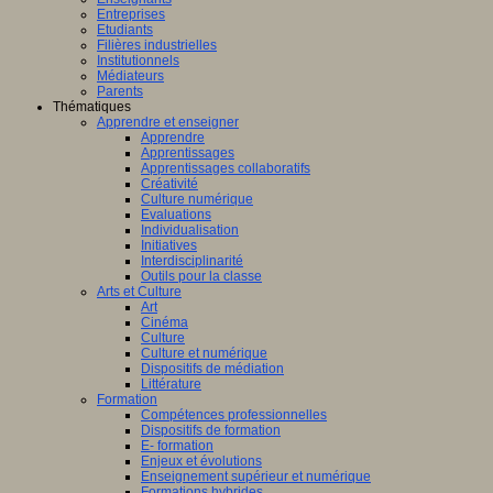
Entreprises
Etudiants
Filières industrielles
Institutionnels
Médiateurs
Parents
Thématiques
Apprendre et enseigner
Apprendre
Apprentissages
Apprentissages collaboratifs
Créativité
Culture numérique
Evaluations
Individualisation
Initiatives
Interdisciplinarité
Outils pour la classe
Arts et Culture
Art
Cinéma
Culture
Culture et numérique
Dispositifs de médiation
Littérature
Formation
Compétences professionnelles
Dispositifs de formation
E- formation
Enjeux et évolutions
Enseignement supérieur et numérique
Formations hybrides