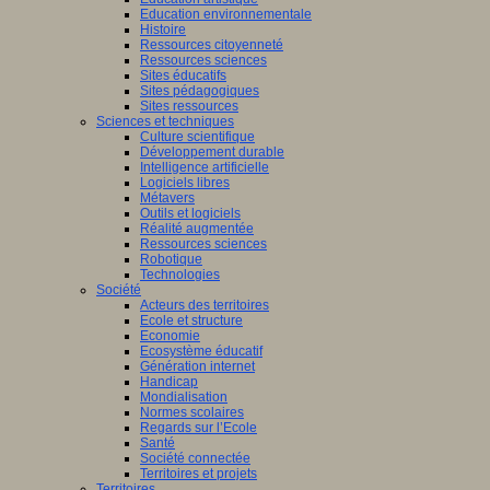
Education environnementale
Histoire
Ressources citoyenneté
Ressources sciences
Sites éducatifs
Sites pédagogiques
Sites ressources
Sciences et techniques
Culture scientifique
Développement durable
Intelligence artificielle
Logiciels libres
Métavers
Outils et logiciels
Réalité augmentée
Ressources sciences
Robotique
Technologies
Société
Acteurs des territoires
Ecole et structure
Economie
Ecosystème éducatif
Génération internet
Handicap
Mondialisation
Normes scolaires
Regards sur l’Ecole
Santé
Société connectée
Territoires et projets
Territoires