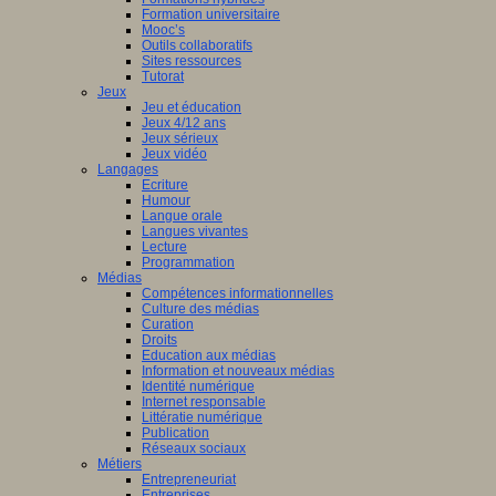
Formation universitaire
Mooc’s
Outils collaboratifs
Sites ressources
Tutorat
Jeux
Jeu et éducation
Jeux 4/12 ans
Jeux sérieux
Jeux vidéo
Langages
Ecriture
Humour
Langue orale
Langues vivantes
Lecture
Programmation
Médias
Compétences informationnelles
Culture des médias
Curation
Droits
Education aux médias
Information et nouveaux médias
Identité numérique
Internet responsable
Littératie numérique
Publication
Réseaux sociaux
Métiers
Entrepreneuriat
Entreprises