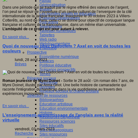
Fablab
Géolocalisation
Dans une période qui se traduit par le règne effréné des valeurs de l’argent,
Images
l’on peut se réjouir de l’ouverture d’un centre culturel de l’envergure de la cité
Les mondes virtuels en éducation
internationale de la langue française. Inaugurée le 30 octobre 2023 à Villers-
Pratiques collaboratives
Cotterêts, au nord de Paris, celle-ci se donne pour objectif de conjuguer langue
Podcasting
française et cultures de la francophonie, dans un même élan universaliste.
Smartphones
L’ambiguïté de ce projet est pour autant à relever.
Tableaux numériques
Tablettes
En savoir plus...
Web radio
Webdocumentaire
Quoi de nouveau chez Dadoclem ? Axel en voit de toutes les
eTwinning
couleurs
Prospective
Ecosystème numérique
lundi, 28 août 2023
Espaces
Brèves
Politique éducative
Scénarios prospectifs
Temps
Réseaux sociaux
Roman jeunesse de Mymi Doinet -
Sortie le 28 août - Un roman dès 7 ans, de
Algorithme
Mymi Doinet, illustré par Anna Griot. Une belle histoire de camaraderie qui
Données
raconte l'intégration du handicap dans la vie quotidienne au travers des
Réseaux sociaux et champ scolaire
expériences incroyables.
Sélection de ressources
Bibliographies
Education artistique
En savoir plus...
Education environnementale
Histoire
L'enseignement-apprentissage de l'anglais avec la réalité
Ressources citoyenneté
virtuelle
Ressources sciences
Sites éducatifs
vendredi, 03 mars 2023
Sites pédagogiques
Recherche
Sites ressources