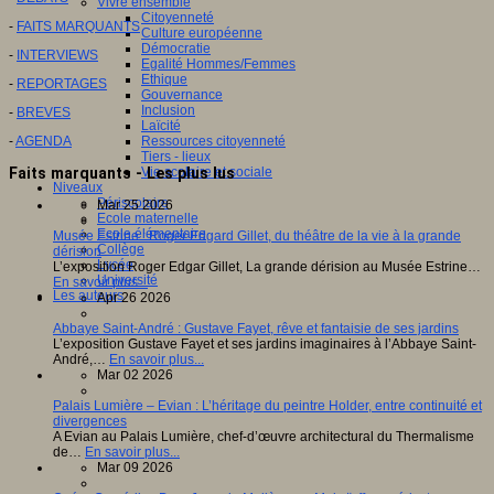
Vivre ensemble
Citoyenneté
-
FAITS MARQUANTS
Culture européenne
Démocratie
-
INTERVIEWS
Egalité Hommes/Femmes
Ethique
-
REPORTAGES
Gouvernance
Inclusion
-
BREVES
Laïcité
-
AGENDA
Ressources citoyenneté
Tiers - lieux
Faits marquants - Les plus lus
Vie scolaire et sociale
Niveaux
Périscolaire
Mar 25 2026
Ecole maternelle
Ecole élémentaire
Musée Estrine : Roger Edgard Gillet, du théâtre de la vie à la grande
Collège
dérision
Lycée
L’exposition Roger Edgar Gillet, La grande dérision au Musée Estrine…
Université
En savoir plus...
Les auteurs
Apr 26 2026
Abbaye Saint-André : Gustave Fayet, rêve et fantaisie de ses jardins
L’exposition Gustave Fayet et ses jardins imaginaires à l’Abbaye Saint-
André,…
En savoir plus...
Mar 02 2026
Palais Lumière – Evian : L’héritage du peintre Holder, entre continuité et
divergences
A Evian au Palais Lumière, chef-d’œuvre architectural du Thermalisme
de…
En savoir plus...
Mar 09 2026