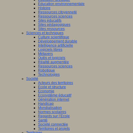
Education environnementale
Histoire
Ressources citoyenneté
Ressources sciences
Sites éducatifs
Sites pédagogiques
Sites ressources
Sciences et techniques
Culture scientifique
Développement durable
Intelligence artificielle
Logiciels libres
Métavers
Outils et logiciels
Réalité augmentée
Ressources sciences
Robotique
Technologies
Société
Acteurs des territoires
Ecole et structure
Economie
Ecosystème éducatif
Génération internet
Handicap
Mondialisation
Normes scolaires
Regards sur l’Ecole
Santé
Société connectée
Territoires et projets
Territoires