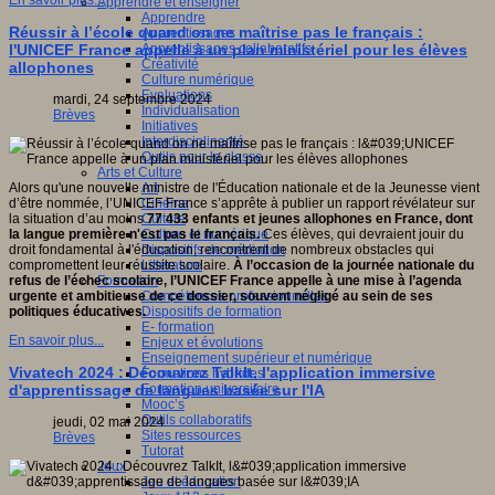
En savoir plus...
Apprendre et enseigner
Apprendre
Réussir à l’école quand on ne maîtrise pas le français :
Apprentissages
Apprentissages collaboratifs
l'UNICEF France appelle à un plan ministériel pour les élèves
Créativité
allophones
Culture numérique
Evaluations
mardi, 24 septembre 2024
Individualisation
Brèves
Initiatives
Interdisciplinarité
Outils pour la classe
Arts et Culture
Art
Alors qu'une nouvelle ministre de l'Éducation nationale et de la Jeunesse vient
Cinéma
d’être nommée, l’UNICEF France s’apprête à publier un rapport révélateur sur
Culture
la situation d’au moins
77 433 enfants et jeunes allophones en France, dont
Culture et numérique
la langue première n'est pas le français.
Ces élèves, qui devraient jouir du
Dispositifs de médiation
droit fondamental à l'éducation, rencontrent de nombreux obstacles qui
Littérature
compromettent leur réussite scolaire.
À l’occasion de la journée nationale du
Formation
refus de l’échec scolaire, l’UNICEF France appelle à une mise à l’agenda
Compétences professionnelles
urgente et ambitieuse de ce dossier, souvent négligé au sein de ses
Dispositifs de formation
politiques éducatives.
E- formation
En savoir plus...
Enjeux et évolutions
Enseignement supérieur et numérique
Vivatech 2024 : Découvrez TalkIt, l'application immersive
Formations hybrides
Formation universitaire
d'apprentissage de langues basée sur l'IA
Mooc’s
Outils collaboratifs
jeudi, 02 mai 2024
Sites ressources
Brèves
Tutorat
Jeux
Jeu et éducation