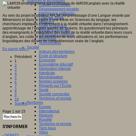
Sciences et techniques
Culture scientifique
Développement durable
Intelligence artificielle
Au sein du projet incubateur APLIM (APprentissage d’une Langue vivante par
Logiciels libres
IMmersion) et dans le cadre d’une thèse en Sciences du langage, les
Métavers
chercheurs impliqués s’intéressent à la réalité virtuelle dans l’enseignement-
Outils et logiciels
apprentissage de l’anglais auprès de lycéens. Ils questionnent les prérequis
Réalité augmentée
des enseignants à l’intégration des outils de la réalité virtuelle dans leurs cours
Ressources sciences
d’anglais, les coûts et les bénéfices de leurs utilisations et, les performances
Robotique
linguistiques des élèves en compréhension orale de l’anglais.
Technologies
Société
En savoir plus...
Acteurs des territoires
Ecole et structure
Précédent
Economie
1
Ecosystème éducatif
2
Génération internet
3
Handicap
4
Mondialisation
5
Normes scolaires
6
Regards sur l’Ecole
7
Santé
8
Société connectée
9
Territoires et projets
10
Territoires
Suivant
Europe
International
Page 1 sur 15
Régions
Ruralité
Territoires et projets
S'INFORMER
Tiers lieux
Villes
-
DEBATS