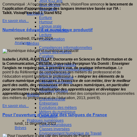
Jeux 4/12 ans
Communiqué : A l’occasion de VivaTech, VisionFlow annonce
le
lancement de
Jeux sérieux
l'application d’apprentissage des langues immersive basée sur l’IA :
Jeux vidéo
TalkIt.
VisionFlow
Hall 1 Stand N52
Langages
Ecriture
En savoir plus...
Humour
Langue orale
Numérique éducatif et numérique productif
Langues vivantes
Lecture
vendredi, 05 avril 2024
Programmation
Analyses
Médias
Compétences informationnelles
Culture des médias
Curation
Isabelle LAVAIL-RAVETLLAT, Doctorante en Sciences de l’Information et de
Droits
la Communication, CRESEM, Université Perpignan Via Domiti
: Enseigner
Education aux médias
l’anglais ne requiert pas, à première vue, de pratique informatique.
Le
Information et nouveaux médias
point 9 du Référentiel de compétences des métiers du professorat et de
Identité numérique
l’éducation enjoint toutefois le professeur à «
i
ntégrer les éléments de la
Internet responsable
culture numérique nécessaires à l’exercice de son métier, tirer le meilleur
Littératie numérique
parti des outils, des ressources et des usages numériques, en particulier
Publication
pour permettre l’individualisation des apprentissages et développer les
Réseaux sociaux
apprentissages collaboratifs
» (Référentiel des compétences professionnelles
Métiers
des métiers du professorat et de l’éducation, 2013, point 9).
Entrepreneuriat
Entreprises
En savoir plus...
Evolutions des métiers
Métiers du numérique
Pour l’ouverture d’une cité des langues de France
Orientation
Pratiques numériques
lundi, 11 décembre 2023
Cartes heuristiques
Brèves
Classes inversées
Environnement Numérique de Travail