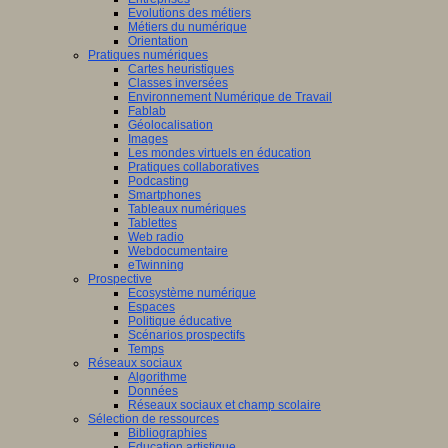
Evolutions des métiers
Métiers du numérique
Orientation
Pratiques numériques
Cartes heuristiques
Classes inversées
Environnement Numérique de Travail
Fablab
Géolocalisation
Images
Les mondes virtuels en éducation
Pratiques collaboratives
Podcasting
Smartphones
Tableaux numériques
Tablettes
Web radio
Webdocumentaire
eTwinning
Prospective
Ecosystème numérique
Espaces
Politique éducative
Scénarios prospectifs
Temps
Réseaux sociaux
Algorithme
Données
Réseaux sociaux et champ scolaire
Sélection de ressources
Bibliographies
Education artistique