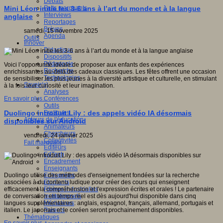
Débats
Faits marquants
Mini Léon initie les 3-6 ans à l’art du monde et à la langue
Interviews
anglaise
Reportages
Brèves
samedi, 15 novembre 2025
Agenda
Outils
Innover
Didactique
Dispositifs
Pédagogie
Voici l’opportunité idéale de proposer aux enfants des expériences
Recherche
enrichissantes au-delà des cadeaux classiques. Les fêtes offrent une occasion
Technologies
de sensibiliser les plus jeunes à la diversité artistique et culturelle, en stimulant
Savoir(s)
à la fois leur curiosité et leur imagination.
Analyses
Conférences
En savoir plus...
Outils
Pratiques
Duolingo introduit Lily : des appels vidéo IA désormais
Acteurs de l'éducation
disponibles sur Android
Animateurs
Chercheurs
vendredi, 24 janvier 2025
Collectivités
Fait marquant
Editeurs
EdTech
Encadrement
Enseignants
Entreprises
Duolingo utilise des méthodes d'enseignement fondées sur la recherche
Etudiants
associées à du contenu ludique pour créer des cours qui enseignent
Filières industrielles
efficacement la compréhension et l'expression écrites et orales ! Le partenaire
Institutionnels
de conversation en temps réel est dès aujourd'hui disponible dans cinq
Médiateurs
langues supplémentaires : anglais, espagnol, français, allemand, portugais et
Parents
italien. Le japonais et le coréen seront prochainement disponibles.
Thématiques