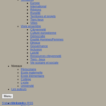
Europe
International
Régions
Ruralité
Territoires et projets
Tiers lieux
Villes
Vivre ensemble
Citoyenneté
Culture européenne
Démocratie
Egalité Hommes/Femmes
Ethique
Gouvernance
Inclusion
Laïcité
Ressources citoyenneté
Tiers - lieux
Vie scolaire et sociale
Niveaux
Périscolaire
Ecole maternelle
Ecole élémentaire
Collège
Lycée
Université
Les auteurs
Menu
S'abonner à ce flux RSS
S'informer