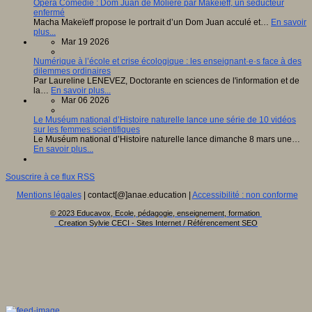
Opéra Comédie : Dom Juan de Molière par Makeïeff, un séducteur
enfermé
Macha Makeïeff propose le portrait d’un Dom Juan acculé et…
En savoir
plus...
Mar 19 2026
Numérique à l’école et crise écologique : les enseignant·e·s face à des
dilemmes ordinaires
Par Laureline LENEVEZ, Doctorante en sciences de l'information et de
la…
En savoir plus...
Mar 06 2026
Le Muséum national d’Histoire naturelle lance une série de 10 vidéos
sur les femmes scientifiques
Le Muséum national d’Histoire naturelle lance dimanche 8 mars une…
En savoir plus...
Souscrire à ce flux RSS
Mentions légales
| contact[@]anae.education |
Accessibilité : non conforme
© 2023 Educavox, Ecole, pédagogie, enseignement, formation
Creation Sylvie CECI - Sites Internet / Référencement SEO