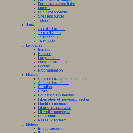
Formation universitaire
Mooc’s
Outils collaboratifs
Sites ressources
Tutorat
Jeux
Jeu et éducation
Jeux 4/12 ans
Jeux sérieux
Jeux vidéo
Langages
Ecriture
Humour
Langue orale
Langues vivantes
Lecture
Programmation
Médias
Compétences informationnelles
Culture des médias
Curation
Droits
Education aux médias
Information et nouveaux médias
Identité numérique
Internet responsable
Littératie numérique
Publication
Réseaux sociaux
Métiers
Entrepreneuriat
Entreprises