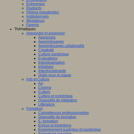
Entreprises
Etudiants
Filières industrielles
Institutionnels
Médiateurs
Parents
Thématiques
Apprendre et enseigner
Apprendre
Apprentissages
Apprentissages collaboratifs
Créativité
Culture numérique
Evaluations
Individualisation
Initiatives
Interdisciplinarité
Outils pour la classe
Arts et Culture
Art
Cinéma
Culture
Culture et numérique
Dispositifs de médiation
Littérature
Formation
Compétences professionnelles
Dispositifs de formation
E- formation
Enjeux et évolutions
Enseignement supérieur et numérique
Formations hybrides