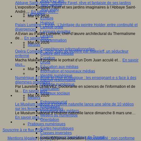
Jeux 4/12 ans
Abbaye Saint-André : Gustave Fayet, rêve et fantaisie de ses jardins
Jeux sérieux
L’exposition Gustave Fayet et ses jardins imaginaires à l’Abbaye Saint-
Jeux vidéo
André,…
En savoir plus...
Langages
Mar 02 2026
Ecriture
Humour
Palais Lumière – Evian : L’héritage du peintre Holder, entre continuité et
Langue orale
divergences
Langues vivantes
A Evian au Palais Lumière, chef-d’œuvre architectural du Thermalisme
Lecture
de…
En savoir plus...
Programmation
Mar 09 2026
Médias
Compétences informationnelles
Opéra Comédie : Dom Juan de Molière par Makeïeff, un séducteur
Culture des médias
enfermé
Curation
Macha Makeïeff propose le portrait d’un Dom Juan acculé et…
En savoir
Droits
plus...
Education aux médias
Mar 19 2026
Information et nouveaux médias
Identité numérique
Numérique à l’école et crise écologique : les enseignant·e·s face à des
Internet responsable
dilemmes ordinaires
Littératie numérique
Par Laureline LENEVEZ, Doctorante en sciences de l'information et de
Publication
la…
En savoir plus...
Réseaux sociaux
Mar 06 2026
Métiers
Entrepreneuriat
Le Muséum national d’Histoire naturelle lance une série de 10 vidéos
Entreprises
sur les femmes scientifiques
Evolutions des métiers
Le Muséum national d’Histoire naturelle lance dimanche 8 mars une…
Métiers du numérique
En savoir plus...
Orientation
Pratiques numériques
Cartes heuristiques
Souscrire à ce flux RSS
Classes inversées
Environnement Numérique de Travail
Mentions légales
| contact[@]anae.education |
Accessibilité : non conforme