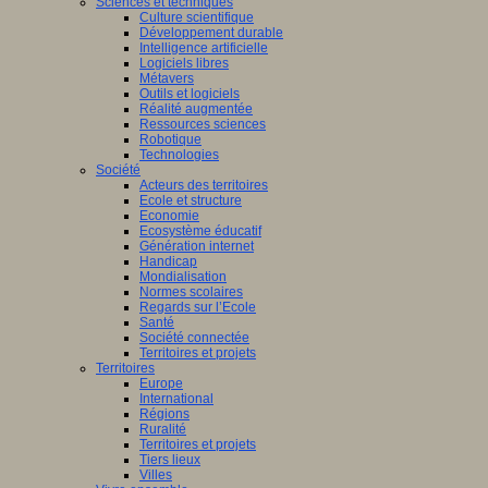
Sciences et techniques
Culture scientifique
Développement durable
Intelligence artificielle
Logiciels libres
Métavers
Outils et logiciels
Réalité augmentée
Ressources sciences
Robotique
Technologies
Société
Acteurs des territoires
Ecole et structure
Economie
Ecosystème éducatif
Génération internet
Handicap
Mondialisation
Normes scolaires
Regards sur l’Ecole
Santé
Société connectée
Territoires et projets
Territoires
Europe
International
Régions
Ruralité
Territoires et projets
Tiers lieux
Villes