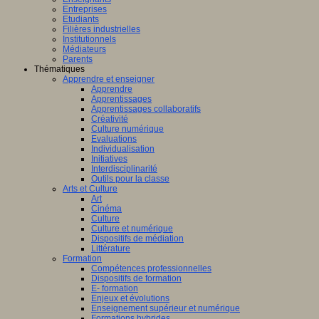
Entreprises
Etudiants
Filières industrielles
Institutionnels
Médiateurs
Parents
Thématiques
Apprendre et enseigner
Apprendre
Apprentissages
Apprentissages collaboratifs
Créativité
Culture numérique
Evaluations
Individualisation
Initiatives
Interdisciplinarité
Outils pour la classe
Arts et Culture
Art
Cinéma
Culture
Culture et numérique
Dispositifs de médiation
Littérature
Formation
Compétences professionnelles
Dispositifs de formation
E- formation
Enjeux et évolutions
Enseignement supérieur et numérique
Formations hybrides