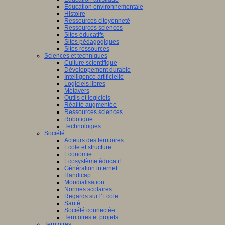
Education environnementale
Histoire
Ressources citoyenneté
Ressources sciences
Sites éducatifs
Sites pédagogiques
Sites ressources
Sciences et techniques
Culture scientifique
Développement durable
Intelligence artificielle
Logiciels libres
Métavers
Outils et logiciels
Réalité augmentée
Ressources sciences
Robotique
Technologies
Société
Acteurs des territoires
Ecole et structure
Economie
Ecosystème éducatif
Génération internet
Handicap
Mondialisation
Normes scolaires
Regards sur l’Ecole
Santé
Société connectée
Territoires et projets
Territoires