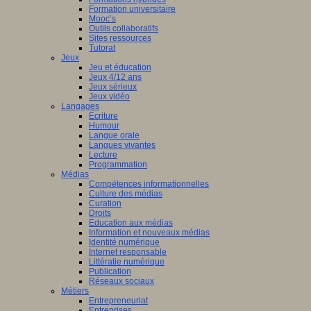
Formation universitaire
Mooc’s
Outils collaboratifs
Sites ressources
Tutorat
Jeux
Jeu et éducation
Jeux 4/12 ans
Jeux sérieux
Jeux vidéo
Langages
Ecriture
Humour
Langue orale
Langues vivantes
Lecture
Programmation
Médias
Compétences informationnelles
Culture des médias
Curation
Droits
Education aux médias
Information et nouveaux médias
Identité numérique
Internet responsable
Littératie numérique
Publication
Réseaux sociaux
Métiers
Entrepreneuriat
Entreprises