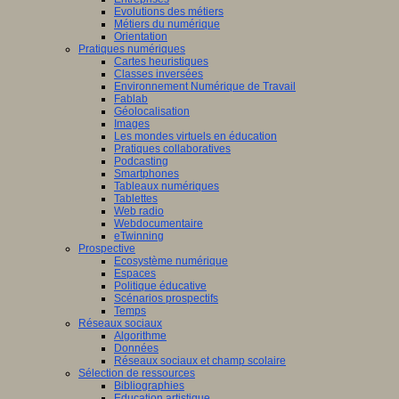
Evolutions des métiers
Métiers du numérique
Orientation
Pratiques numériques
Cartes heuristiques
Classes inversées
Environnement Numérique de Travail
Fablab
Géolocalisation
Images
Les mondes virtuels en éducation
Pratiques collaboratives
Podcasting
Smartphones
Tableaux numériques
Tablettes
Web radio
Webdocumentaire
eTwinning
Prospective
Ecosystème numérique
Espaces
Politique éducative
Scénarios prospectifs
Temps
Réseaux sociaux
Algorithme
Données
Réseaux sociaux et champ scolaire
Sélection de ressources
Bibliographies
Education artistique