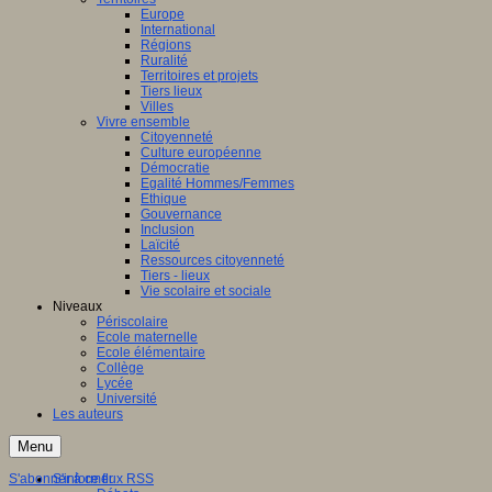
Europe
International
Régions
Ruralité
Territoires et projets
Tiers lieux
Villes
Vivre ensemble
Citoyenneté
Culture européenne
Démocratie
Egalité Hommes/Femmes
Ethique
Gouvernance
Inclusion
Laïcité
Ressources citoyenneté
Tiers - lieux
Vie scolaire et sociale
Niveaux
Périscolaire
Ecole maternelle
Ecole élémentaire
Collège
Lycée
Université
Les auteurs
Menu
S'abonner à ce flux RSS
S'informer