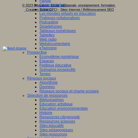
Fablab
Géolocalisation
© 2023 Educavox, Ecole, pédagogie, enseignement, formation
Images
Creation Sylvie CECI - Sites Internet / Référencement SEO
Les mondes virtuels en éducation
Pratiques collaboratives
Podcasting
Smartphones
Tableaux numériques
Tablettes
Web radio
Webdocumentaire
eTwinning
Prospective
Ecosystème numérique
Espaces
Politique éducative
Scénarios prospectifs
Temps
Réseaux sociaux
Algorithme
Données
Réseaux sociaux et champ scolaire
Sélection de ressources
Bibliographies
Education artistique
Education environnementale
Histoire
Ressources citoyenneté
Ressources sciences
Sites éducatifs
Sites pédagogiques
Sites ressources