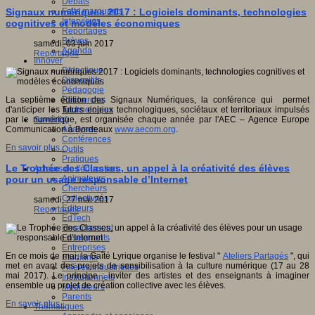
Débats
Faits marquants
Signaux numériques 2017 : Logiciels dominants, technologies
Interviews
cognitives et modèles économiques
Reportages
Brèves
samedi, 03 juin 2017
Agenda
Reportages
Innover
Didactique
Dispositifs
Pédagogie
Recherche
La septième édition des Signaux Numériques, la conférence qui permet
Technologies
d'anticiper les futurs enjeux technologiques, sociétaux et territoriaux impulsés
Savoir(s)
par le numérique, est organisée chaque année par l'AEC – Agence Europe
Analyses
Communication à Bordeaux
www.aecom.org
.
Conférences
En savoir plus...
Outils
Pratiques
Le Trophée des Classes, un appel à la créativité des élèves
Acteurs de l'éducation
Animateurs
pour un usage responsable d’Internet
Chercheurs
Collectivités
samedi, 27 mai 2017
Editeurs
Reportages
EdTech
Encadrement
Enseignants
Entreprises
En ce mois de mai, la Gaîté Lyrique organise le festival "
Ateliers Partagés
", qui
Etudiants
met en avant des projets de sensibilisation à la culture numérique (17 au 28
Filières industrielles
mai 2017). Le principe : inviter des artistes et des enseignants à imaginer
Institutionnels
ensemble un projet de création collective avec les élèves.
Médiateurs
Parents
En savoir plus...
Thématiques