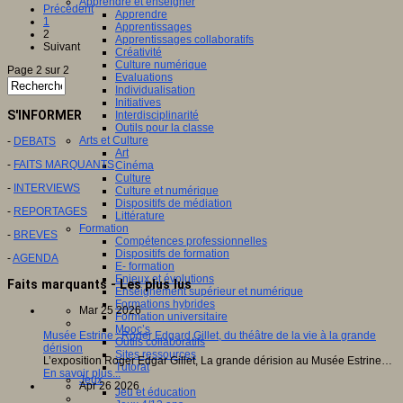
Apprendre et enseigner
Précédent
Apprendre
1
Apprentissages
2
Apprentissages collaboratifs
Suivant
Créativité
Culture numérique
Page 2 sur 2
Evaluations
Individualisation
Initiatives
S'INFORMER
Interdisciplinarité
Outils pour la classe
Arts et Culture
-
DEBATS
Art
-
FAITS MARQUANTS
Cinéma
Culture
-
INTERVIEWS
Culture et numérique
Dispositifs de médiation
-
REPORTAGES
Littérature
Formation
-
BREVES
Compétences professionnelles
Dispositifs de formation
-
AGENDA
E- formation
Enjeux et évolutions
Faits marquants - Les plus lus
Enseignement supérieur et numérique
Formations hybrides
Mar 25 2026
Formation universitaire
Mooc’s
Musée Estrine : Roger Edgard Gillet, du théâtre de la vie à la grande
Outils collaboratifs
dérision
Sites ressources
L’exposition Roger Edgar Gillet, La grande dérision au Musée Estrine…
Tutorat
En savoir plus...
Jeux
Apr 26 2026
Jeu et éducation