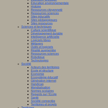
Education environnementale
Histoire
Ressources citoyenneté
Ressources sciences
Sites éducatifs
Sites pédagogiques
Sites ressources
Sciences et techniques
Culture scientifique
Développement durable
Intelligence artificielle
Logiciels libres
Métavers
Outils et logiciels
Réalité augmentée
Ressources sciences
Robotique
Technologies
Société
Acteurs des territoires
Ecole et structure
Economie
Ecosystème éducatif
Génération internet
Handicap
Mondialisation
Normes scolaires
Regards sur l’Ecole
Santé
Société connectée
Territoires et projets
Territoires