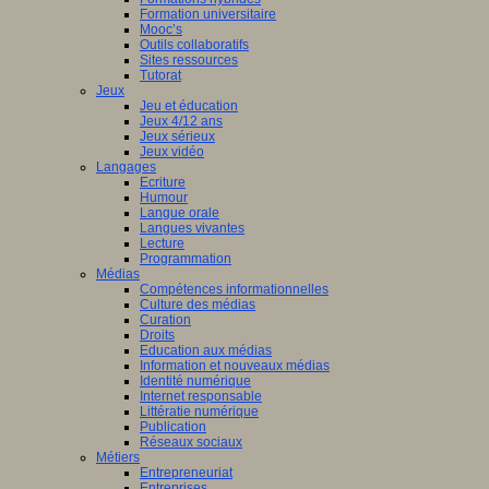
Formation universitaire
Mooc’s
Outils collaboratifs
Sites ressources
Tutorat
Jeux
Jeu et éducation
Jeux 4/12 ans
Jeux sérieux
Jeux vidéo
Langages
Ecriture
Humour
Langue orale
Langues vivantes
Lecture
Programmation
Médias
Compétences informationnelles
Culture des médias
Curation
Droits
Education aux médias
Information et nouveaux médias
Identité numérique
Internet responsable
Littératie numérique
Publication
Réseaux sociaux
Métiers
Entrepreneuriat
Entreprises