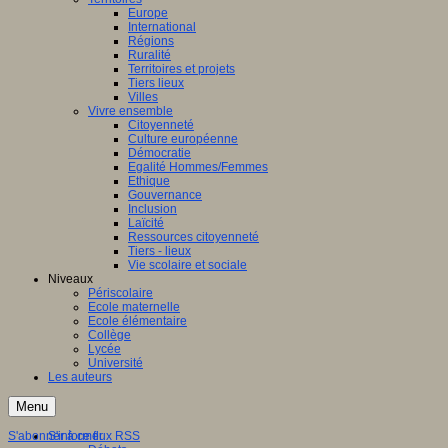
Europe
International
Régions
Ruralité
Territoires et projets
Tiers lieux
Villes
Vivre ensemble
Citoyenneté
Culture européenne
Démocratie
Egalité Hommes/Femmes
Ethique
Gouvernance
Inclusion
Laïcité
Ressources citoyenneté
Tiers - lieux
Vie scolaire et sociale
Niveaux
Périscolaire
Ecole maternelle
Ecole élémentaire
Collège
Lycée
Université
Les auteurs
Menu
S'abonner à ce flux RSS
S'informer