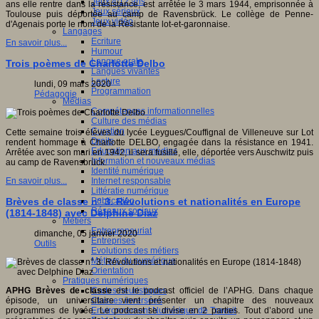
Jeux 4/12 ans
ans elle rentre dans la résistance, est arrêtée le 3 mars 1944, emprisonnée à
Jeux sérieux
Toulouse puis déportée au camp de Ravensbrück. Le collège de Penne-
Jeux vidéo
d'Agenais porte le nom de la Résistante lot-et-garonnaise.
Langages
Ecriture
En savoir plus...
Humour
Langue orale
Trois poèmes de Charlotte Delbo
Langues vivantes
Lecture
lundi, 09 mars 2020
Programmation
Pédagogie
Médias
Compétences informationnelles
Culture des médias
Curation
Cette semaine trois élèves du lycée Leygues/Couffignal de Villeneuve sur Lot
Droits
rendent hommage à Charlotte DELBO, engagée dans la résistance en 1941.
Education aux médias
Arrêtée avec son mari en 1942, il sera fusillé, elle, déportée vers Auschwitz puis
Information et nouveaux médias
au camp de Ravensbrück.
Identité numérique
Internet responsable
En savoir plus...
Littératie numérique
Publication
Brèves de classe n° 3. Révolutions et nationalités en Europe
Réseaux sociaux
(1814-1848) avec Delphine Diaz
Métiers
Entrepreneuriat
dimanche, 05 janvier 2020
Entreprises
Outils
Evolutions des métiers
Métiers du numérique
Orientation
Pratiques numériques
Cartes heuristiques
APHG Brèves de classe
est le podcast officiel de l’APHG. Dans chaque
Classes inversées
épisode, un universitaire vient présenter un chapitre des nouveaux
Environnement Numérique de Travail
programmes de lycée. Le podcast se divise en 2 parties. Tout d’abord une