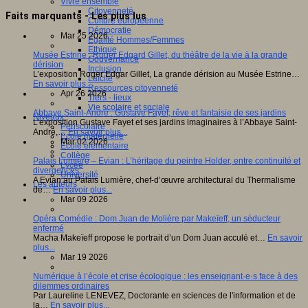
Vivre ensemble
Citoyenneté
Faits marquants - Les plus lus
Culture européenne
Démocratie
Mar 25 2026
Egalité Hommes/Femmes
Ethique
Musée Estrine : Roger Edgard Gillet, du théâtre de la vie à la grande
Gouvernance
dérision
Inclusion
L’exposition Roger Edgar Gillet, La grande dérision au Musée Estrine…
Laïcité
En savoir plus...
Ressources citoyenneté
Apr 26 2026
Tiers - lieux
Vie scolaire et sociale
Abbaye Saint-André : Gustave Fayet, rêve et fantaisie de ses jardins
Niveaux
L’exposition Gustave Fayet et ses jardins imaginaires à l’Abbaye Saint-
Périscolaire
André,…
En savoir plus...
Ecole maternelle
Mar 02 2026
Ecole élémentaire
Collège
Palais Lumière – Evian : L’héritage du peintre Holder, entre continuité et
Lycée
divergences
Université
A Evian au Palais Lumière, chef-d’œuvre architectural du Thermalisme
Les auteurs
de…
En savoir plus...
Mar 09 2026
Opéra Comédie : Dom Juan de Molière par Makeïeff, un séducteur
enfermé
Macha Makeïeff propose le portrait d’un Dom Juan acculé et…
En savoir
plus...
Mar 19 2026
Numérique à l’école et crise écologique : les enseignant·e·s face à des
dilemmes ordinaires
Par Laureline LENEVEZ, Doctorante en sciences de l'information et de
la…
En savoir plus...