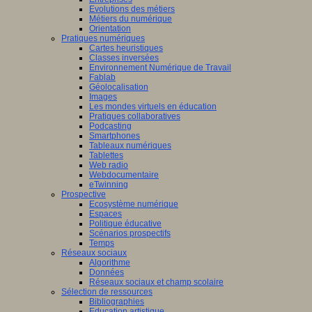
Evolutions des métiers
Métiers du numérique
Orientation
Pratiques numériques
Cartes heuristiques
Classes inversées
Environnement Numérique de Travail
Fablab
Géolocalisation
Images
Les mondes virtuels en éducation
Pratiques collaboratives
Podcasting
Smartphones
Tableaux numériques
Tablettes
Web radio
Webdocumentaire
eTwinning
Prospective
Ecosystème numérique
Espaces
Politique éducative
Scénarios prospectifs
Temps
Réseaux sociaux
Algorithme
Données
Réseaux sociaux et champ scolaire
Sélection de ressources
Bibliographies
Education artistique