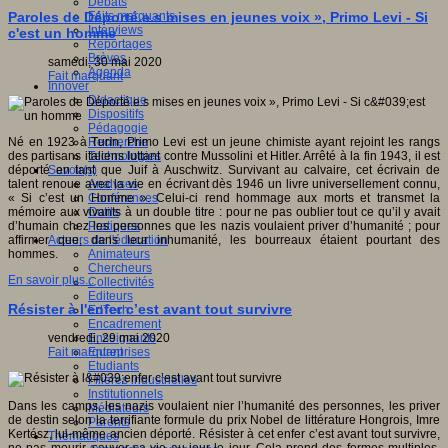
Débats
Faits marquants
Paroles de Déporté.e.s mises en jeunes voix », Primo Levi - Si
Interviews
c'est un homme
Reportages
Brèves
samedi, 30 mai 2020
Agenda
Fait marquant
Innover
Didactique
Dispositifs
Pédagogie
Recherche
Né en 1923 à Turin, Primo Levi est un jeune chimiste ayant rejoint les rangs
Technologies
des partisans italiens luttant contre Mussolini et Hitler. Arrêté à la fin 1943, il est
Savoir(s)
déporté en tant que Juif à Auschwitz. Survivant au calvaire, cet écrivain de
Analyses
talent renoue avec la vie en écrivant dès 1946 un livre universellement connu,
Conférences
« Si c’est un Homme ». Celui-ci rend hommage aux morts et transmet la
Outils
mémoire aux vivants à un double titre : pour ne pas oublier tout ce qu’il y avait
Pratiques
d’humain chez les personnes que les nazis voulaient priver d’humanité ; pour
Acteurs de l'éducation
affirmer que, dans leur inhumanité, les bourreaux étaient pourtant des
Animateurs
hommes.
Chercheurs
En savoir plus...
Collectivités
Editeurs
Résister à l'enfer c’est avant tout survivre
EdTech
Encadrement
Enseignants
vendredi, 29 mai 2020
Entreprises
Fait marquant
Etudiants
Filières industrielles
Institutionnels
Dans les camps, les nazis voulaient nier l’humanité des personnes, les priver
Médiateurs
de destin selon la terrifiante formule du prix Nobel de littérature Hongrois, Imre
Parents
Kertész, lui-même ancien déporté. Résister à cet enfer c’est avant tout survivre,
Thématiques