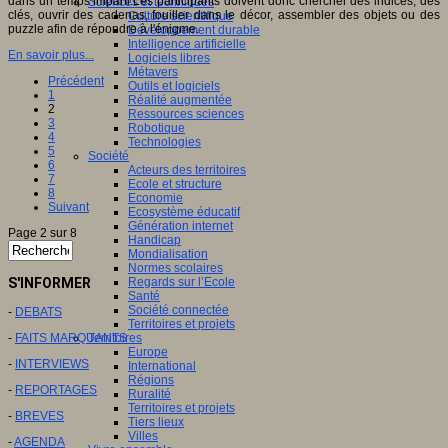
dans un temps imparti.Les participants doivent donc chercher des indices, des
Sciences et techniques
clés, ouvrir des cadenas, fouiller dans le décor, assembler des objets ou des
Culture scientifique
puzzle afin de répondre à l'énigme.
Développement durable
Intelligence artificielle
En savoir plus...
Logiciels libres
Métavers
Précédent
Outils et logiciels
1
Réalité augmentée
2
Ressources sciences
3
Robotique
4
Technologies
5
Société
6
Acteurs des territoires
7
Ecole et structure
8
Economie
Suivant
Ecosystème éducatif
Génération internet
Page 2 sur 8
Handicap
Mondialisation
Normes scolaires
S'INFORMER
Regards sur l’Ecole
Santé
Société connectée
-
DEBATS
Territoires et projets
-
FAITS MARQUANTS
Territoires
Europe
-
INTERVIEWS
International
Régions
-
REPORTAGES
Ruralité
Territoires et projets
-
BREVES
Tiers lieux
Villes
-
AGENDA