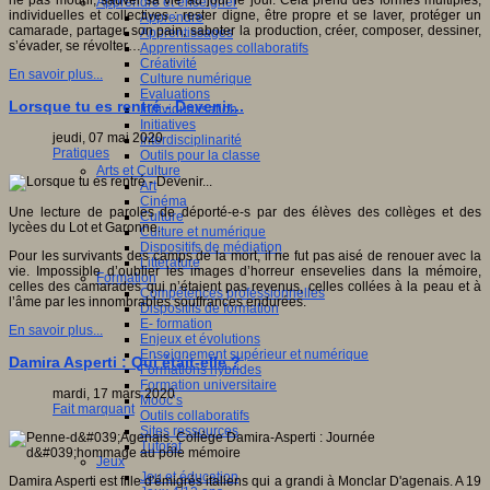
ne pas mourir, sauver sa vie au jour le jour. Cela prend des formes multiples,
Apprendre et enseigner
individuelles et collectives : rester digne, être propre et se laver, protéger un
Apprendre
camarade, partager son pain, saboter la production, créer, composer, dessiner,
Apprentissages
s’évader, se révolter…
Apprentissages collaboratifs
Créativité
En savoir plus...
Culture numérique
Evaluations
Lorsque tu es rentré - Devenir...
Individualisation
Initiatives
jeudi, 07 mai 2020
Interdisciplinarité
Pratiques
Outils pour la classe
Arts et Culture
Art
Cinéma
Une lecture de paroles de déporté-e-s par des élèves des collèges et des
Culture
lycèes du Lot et Garonne.
Culture et numérique
Dispositifs de médiation
Pour les survivants des camps de la mort, il ne fut pas aisé de renouer avec la
Littérature
vie. Impossible d’oublier les images d’horreur ensevelies dans la mémoire,
Formation
celles des camarades qui n’étaient pas revenus, celles collées à la peau et à
Compétences professionnelles
l’âme par les innombrables souffrances endurées.
Dispositifs de formation
E- formation
En savoir plus...
Enjeux et évolutions
Enseignement supérieur et numérique
Damira Asperti : Qui était-elle ?
Formations hybrides
Formation universitaire
mardi, 17 mars 2020
Mooc’s
Fait marquant
Outils collaboratifs
Sites ressources
Tutorat
Jeux
Jeu et éducation
Damira Asperti est fille d'émigrés italiens qui a grandi à Monclar D'agenais. A 19