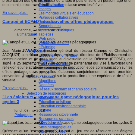
Fablab
présentation des grands enjeux du chapitre puis ensuite un personnage et un
Géolocalisation
document, directement réutilisables en classe avec les élèves.
Images
En savoir plus...
Les mondes virtuels en éducation
Pratiques collaboratives
Canopé et ECPAD : de nouvelles offres pédagogiques
Podcasting
Smartphones
Tableaux numériques
dimanche, 29 septembre 2019
Tablettes
Fait marquant
Web radio
Webdocumentaire
eTwinning
Jean-Marie PANAZOL, directeur général du réseau Canopé et Christophe
Prospective
JACQUOT, contrôleur général des armées et directeur de l’Établissement de
Ecosystème numérique
communication et de production audiovisuelle de la Défense (ECPAD), ont
Espaces
signé le 25 septembre 2019 un contrat de partenariat qui vise à favoriser une
Politique éducative
réflexion et une stratégie communes de production et de communication sur les
Scénarios prospectifs
offres pédagogiques nouvelles élaborées conjointement, et une première
Temps
convention d’application portant sur la production d’une expérience de réalité
Réseaux sociaux
virtuelle.
Algorithme
Données
En savoir plus...
Réseaux sociaux et champ scolaire
Sélection de ressources
"Les éclaireurs": un escape game pédagogique pour les
Bibliographies
cycles 3
Education artistique
Education environnementale
Histoire
lundi, 07 mai 2018
Ressources citoyenneté
Pédagogie
Ressources sciences
Sites éducatifs
Sites pédagogiques
Qu'est-ce qu'un "escape game"? Le but du jeu est de résoudre une énigme
Sites ressources