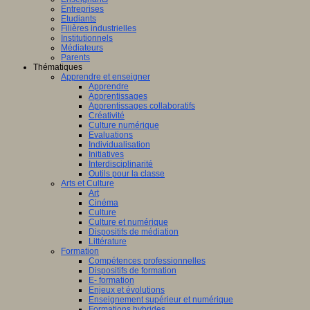
Entreprises
Etudiants
Filières industrielles
Institutionnels
Médiateurs
Parents
Thématiques
Apprendre et enseigner
Apprendre
Apprentissages
Apprentissages collaboratifs
Créativité
Culture numérique
Evaluations
Individualisation
Initiatives
Interdisciplinarité
Outils pour la classe
Arts et Culture
Art
Cinéma
Culture
Culture et numérique
Dispositifs de médiation
Littérature
Formation
Compétences professionnelles
Dispositifs de formation
E- formation
Enjeux et évolutions
Enseignement supérieur et numérique
Formations hybrides