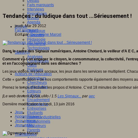
Débats
Faits marquants
Interviews
Reportages
Tendances : du ludique dans tout ...Sérieusement !
Brèves
Agenda
jeudi, Mar 29 2012
Innover
Fait marquant
Didactique
Écrit par
Desvergne Marcel
Dispositifs
Pédagogie
Recherche
Technologies
Dans le cadre des Signaux numériques, Antoine Chotard, le veilleur d’A E C, a 
Savoir(s)
Analyses
Comment va-t-on engager le citoyen, le consommateur, la collectivité, l’entrepr
Conférences
et en l’accompagnant dans ses démarches ?
Outils
Pratiques
Les jeux vidéos, les jeux sociaux, les jeux dans les services se multiplient. Chacu
Acteurs de l'éducation
Animateurs
Cette « gamification » de nos comportements rapporte également des moyens aux pa
Chercheurs
Collectivités
Prenez le temps d’écouter les propos d’Antoine. C’est 18 minutes de bonheur sér
Editeurs
EdTech
[Le web devient ApSoLuMo / 1.5
Les Signaux...
par
aec
Encadrement
Dernière modification le lundi, 13 juin 2016
Enseignants
Entreprises
Jeux
,
Etudiants
Apprentissages
,
Filières industrielles
Jeux sérieux
,
Institutionnels
Jeux vidéo
,
Médiateurs
Parents
Thématiques