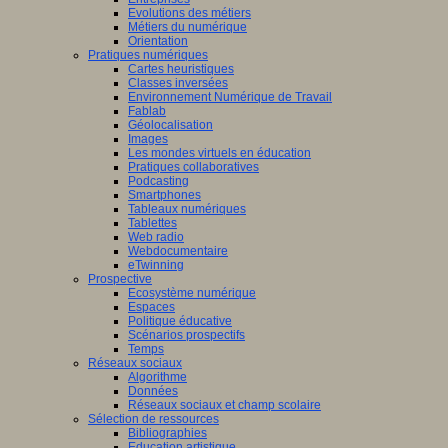
Evolutions des métiers
Métiers du numérique
Orientation
Pratiques numériques
Cartes heuristiques
Classes inversées
Environnement Numérique de Travail
Fablab
Géolocalisation
Images
Les mondes virtuels en éducation
Pratiques collaboratives
Podcasting
Smartphones
Tableaux numériques
Tablettes
Web radio
Webdocumentaire
eTwinning
Prospective
Ecosystème numérique
Espaces
Politique éducative
Scénarios prospectifs
Temps
Réseaux sociaux
Algorithme
Données
Réseaux sociaux et champ scolaire
Sélection de ressources
Bibliographies
Education artistique