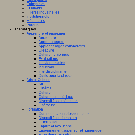
Entreprises
Etudiants
Filières industrielles
Institutionnels
Médiateurs
Parents
Thématiques
Apprendre et enseigner
Apprendre
Apprentissages
Apprentissages collaboratifs
Créativité
Culture numérique
Evaluations
Individualisation
Initiatives
Interdisciplinarité
Outils pour la classe
Arts et Culture
Art
Cinéma
Culture
Culture et numérique
Dispositifs de médiation
Littérature
Formation
Compétences professionnelles
Dispositifs de formation
E- formation
Enjeux et évolutions
Enseignement supérieur et numérique
Formations hybrides