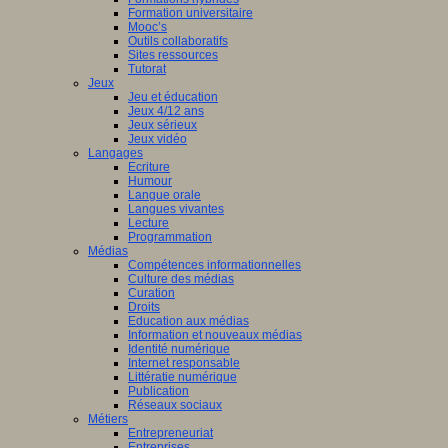
Formation universitaire
Mooc’s
Outils collaboratifs
Sites ressources
Tutorat
Jeux
Jeu et éducation
Jeux 4/12 ans
Jeux sérieux
Jeux vidéo
Langages
Ecriture
Humour
Langue orale
Langues vivantes
Lecture
Programmation
Médias
Compétences informationnelles
Culture des médias
Curation
Droits
Education aux médias
Information et nouveaux médias
Identité numérique
Internet responsable
Littératie numérique
Publication
Réseaux sociaux
Métiers
Entrepreneuriat
Entreprises