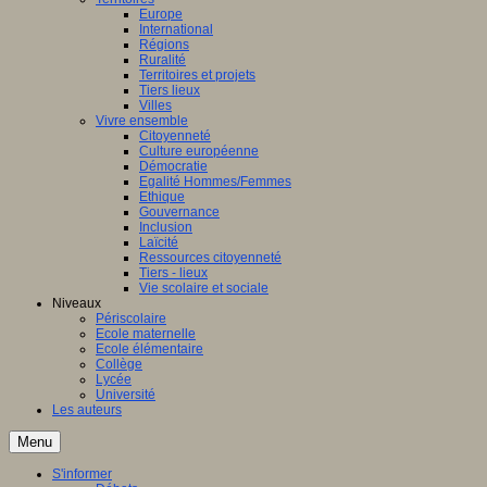
Europe
International
Régions
Ruralité
Territoires et projets
Tiers lieux
Villes
Vivre ensemble
Citoyenneté
Culture européenne
Démocratie
Egalité Hommes/Femmes
Ethique
Gouvernance
Inclusion
Laïcité
Ressources citoyenneté
Tiers - lieux
Vie scolaire et sociale
Niveaux
Périscolaire
Ecole maternelle
Ecole élémentaire
Collège
Lycée
Université
Les auteurs
Menu
S'informer