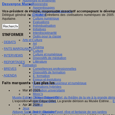
Apprendre et enseigner
Desvergne Marcel
Apprendre
Apprentissages
Vice-président de l’An@é, responsable associatif accompagnant le dével
Apprentissages collaboratifs
Délégué général du
CI’NUM
-Entretiens des
civilisations numériques
de 2005 
Créativité
Culture numérique
Aquitaine.
Evaluations
Individualisation
Initiatives
Interdisciplinarité
S'INFORMER
Outils pour la classe
Arts et Culture
-
DEBATS
Art
Cinéma
-
FAITS MARQUANTS
Culture
Culture et numérique
-
INTERVIEWS
Dispositifs de médiation
Littérature
-
REPORTAGES
Formation
-
BREVES
Compétences professionnelles
Dispositifs de formation
-
AGENDA
E- formation
Enjeux et évolutions
Faits marquants - Les plus lus
Enseignement supérieur et numérique
Formations hybrides
Formation universitaire
Mar 25 2026
Mooc’s
Outils collaboratifs
Musée Estrine : Roger Edgard Gillet, du théâtre de la vie à la grande déri
Sites ressources
L’exposition Roger Edgar Gillet, La grande dérision au Musée Estrine…
E
Tutorat
Apr 26 2026
Jeux
Jeu et éducation
Abbaye Saint-André : Gustave Fayet, rêve et fantaisie de ses jardins