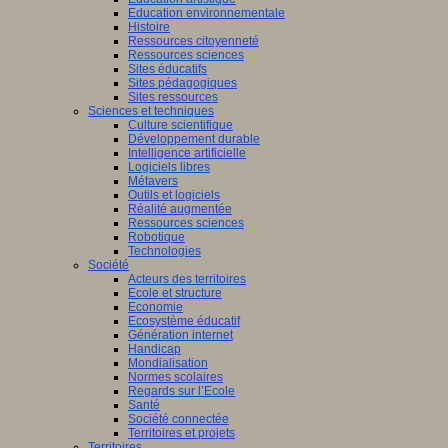
Education environnementale
Histoire
Ressources citoyenneté
Ressources sciences
Sites éducatifs
Sites pédagogiques
Sites ressources
Sciences et techniques
Culture scientifique
Développement durable
Intelligence artificielle
Logiciels libres
Métavers
Outils et logiciels
Réalité augmentée
Ressources sciences
Robotique
Technologies
Société
Acteurs des territoires
Ecole et structure
Economie
Ecosystème éducatif
Génération internet
Handicap
Mondialisation
Normes scolaires
Regards sur l’Ecole
Santé
Société connectée
Territoires et projets
Territoires