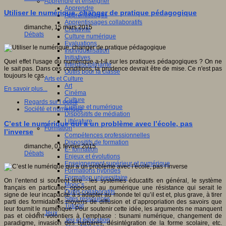
Apprendre et enseigner
Apprendre
Utiliser le numérique, changer de pratique pédagogique
Apprentissages
Apprentissages collaboratifs
dimanche, 15 mars 2015
Créativité
Débats
Culture numérique
Evaluations
Individualisation
Initiatives
Quel effet l'usage du numérique a-t-il sur les pratiques pédagogiques ? On ne
Interdisciplinarité
le sait pas. Dans ces conditions, la prudence devrait être de mise. Ce n'est pas
Outils pour la classe
toujours le cas.
Arts et Culture
Art
En savoir plus...
Cinéma
Culture
Regards sur l ecole
Culture et numérique
Société et numérique
Dispositifs de médiation
Littérature
C’est le numérique qui a un problème avec l’école, pas
Formation
l’inverse
Compétences professionnelles
Dispositifs de formation
dimanche, 01 février 2015
E- formation
Débats
Enjeux et évolutions
Enseignement supérieur et numérique
Formations hybrides
Formation universitaire
On l’entend si souvent dire : les systèmes éducatifs en général, le système
Mooc’s
français en particulier, opposent au numérique une résistance qui serait le
Outils collaboratifs
signe de leur incapacité à s’adapter au monde tel qu’il est et, plus grave, à tirer
Sites ressources
parti des formidables moyens de diffusion et d’appropriation des savoirs que
Tutorat
leur fournit le numérique. Pour soutenir cette idée, les arguments ne manquent
Jeux
pas et cèdent volontiers à l’emphase : tsunami numérique, changement de
Jeu et éducation
paradigme, invasion des barbares, désintégration de la forme scolaire, etc.