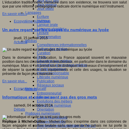
Jeux 4/12 ans
L’éducation traditionnelle, menacée dans son existence, ne trouvera son salut
Jeux sérieux
que par une réforme pédagogique radicale dont le numérique est l’instrument.
Jeux vidéo
Langages
En savoir plus...
Ecriture
Humour
Ecosystème numérique
Langue orale
Langues vivantes
Un autre regard sur les usages du numérique au lycée
Lecture
Programmation
jeudi, 15 janvier 2015
Médias
Actualité
Compétences informationnelles
Culture des médias
Curation
Droits
Dans le domaine de l’éducation, la France apparait souvent en mauvaise
Education aux médias
position dans les classements internationaux, en particulier dans le domaine du
Information et nouveaux médias
numérique. Mais si l’on prend soin de distinguer les niveaux d’enseignement et
Identité numérique
de séparer la question des équipements et celle des usages, la situation se
Internet responsable
présente de façon plus nuancée.
Littératie numérique
Publication
En savoir plus...
Réseaux sociaux
Ecosystème éducatif
Métiers
Entrepreneuriat
Informatique et code ne sont pas des gros mots
Entreprises
Evolutions des métiers
Métiers du numérique
samedi, 04 octobre 2014
Orientation
Débats
Pratiques numériques
Cartes heuristiques
Classes inversées
Réplique à Michel Guillou -
Michel Guillou s’exprime dans ces colonnes de
Environnement Numérique de Travail
façon engagée et parfois brutale sans que personne jamais ne lui porte la