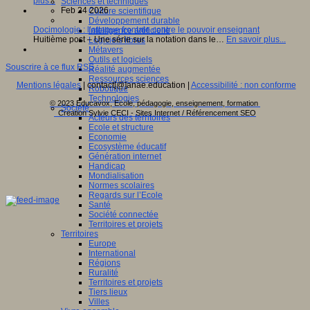
plus...
Sciences et techniques
Feb 24 2026
Culture scientifique
Développement durable
Docimologie : l’attaque frontale contre le pouvoir enseignant
Intelligence artificielle
Huitième post – Une série sur la notation dans le…
En savoir plus...
Logiciels libres
Métavers
Outils et logiciels
Souscrire à ce flux RSS
Réalité augmentée
Ressources sciences
Mentions légales
| contact[@]anae.education |
Accessibilité : non conforme
Robotique
Technologies
© 2023 Educavox, Ecole, pédagogie, enseignement, formation
Société
Creation Sylvie CECI - Sites Internet / Référencement SEO
Acteurs des territoires
Ecole et structure
Economie
Ecosystème éducatif
Génération internet
Handicap
Mondialisation
Normes scolaires
Regards sur l’Ecole
Santé
Société connectée
Territoires et projets
Territoires
Europe
International
Régions
Ruralité
Territoires et projets
Tiers lieux
Villes