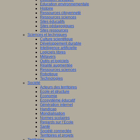
Education environnementale
Histoire
Ressources citoyenneté
Ressources sciences
Sites éducatifs
Sites pédagogiques
Sites ressources
Sciences et techniques
Culture scientifique
Développement durable
Intelligence artificielle
Logiciels libres
Métavers
Outils et logiciels
Réalité augmentée
Ressources sciences
Robotique
Technologies
Société
Acteurs des territoires
Ecole et structure
Economie
Ecosystème éducatif
Génération internet
Handicap
Mondialisation
Normes scolaires
Regards sur l’Ecole
Santé
Société connectée
Territoires et projets
Territoires