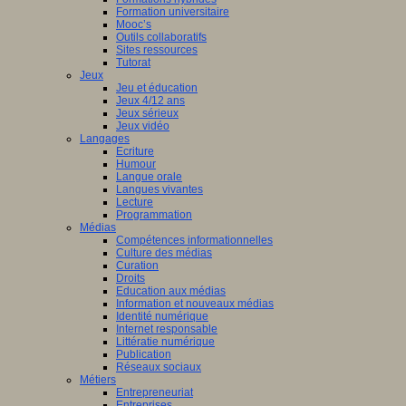
Formation universitaire
Mooc’s
Outils collaboratifs
Sites ressources
Tutorat
Jeux
Jeu et éducation
Jeux 4/12 ans
Jeux sérieux
Jeux vidéo
Langages
Ecriture
Humour
Langue orale
Langues vivantes
Lecture
Programmation
Médias
Compétences informationnelles
Culture des médias
Curation
Droits
Education aux médias
Information et nouveaux médias
Identité numérique
Internet responsable
Littératie numérique
Publication
Réseaux sociaux
Métiers
Entrepreneuriat
Entreprises