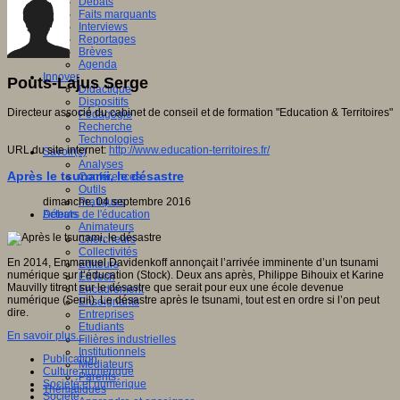
Débats
Faits marquants
Interviews
Reportages
Brèves
Agenda
Innover
Pouts-Lajus Serge
Didactique
Dispositifs
Directeur associé du cabinet de conseil et de formation "Education & Territoires"
Pédagogie
Recherche
Technologies
URL du site internet:
http://www.education-territoires.fr/
Savoir(s)
Analyses
Après le tsunami, le désastre
Conférences
Outils
dimanche, 04 septembre 2016
Pratiques
Débats
Acteurs de l'éducation
Animateurs
Chercheurs
Collectivités
En 2014, Emmanuel Davidenkoff annonçait l’arrivée imminente d’un tsunami
Editeurs
numérique sur l’éducation (Stock). Deux ans après, Philippe Bihouix et Karine
EdTech
Mauvilly titrent sur le désastre que serait pour eux une école devenue
Encadrement
numérique (Seuil). Le désastre après le tsunami, tout est en ordre si l’on peut
Enseignants
dire.
Entreprises
Etudiants
En savoir plus...
Filières industrielles
Institutionnels
Publication
Médiateurs
Culture numérique
Parents
Société et numérique
Thématiques
Société