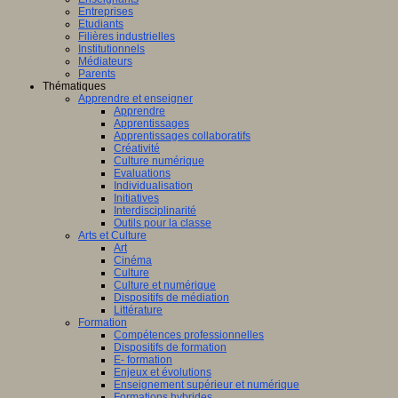
Entreprises
Etudiants
Filières industrielles
Institutionnels
Médiateurs
Parents
Thématiques
Apprendre et enseigner
Apprendre
Apprentissages
Apprentissages collaboratifs
Créativité
Culture numérique
Evaluations
Individualisation
Initiatives
Interdisciplinarité
Outils pour la classe
Arts et Culture
Art
Cinéma
Culture
Culture et numérique
Dispositifs de médiation
Littérature
Formation
Compétences professionnelles
Dispositifs de formation
E- formation
Enjeux et évolutions
Enseignement supérieur et numérique
Formations hybrides