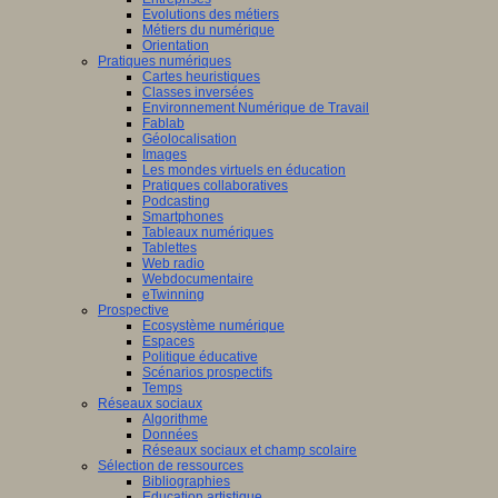
Evolutions des métiers
Métiers du numérique
Orientation
Pratiques numériques
Cartes heuristiques
Classes inversées
Environnement Numérique de Travail
Fablab
Géolocalisation
Images
Les mondes virtuels en éducation
Pratiques collaboratives
Podcasting
Smartphones
Tableaux numériques
Tablettes
Web radio
Webdocumentaire
eTwinning
Prospective
Ecosystème numérique
Espaces
Politique éducative
Scénarios prospectifs
Temps
Réseaux sociaux
Algorithme
Données
Réseaux sociaux et champ scolaire
Sélection de ressources
Bibliographies
Education artistique