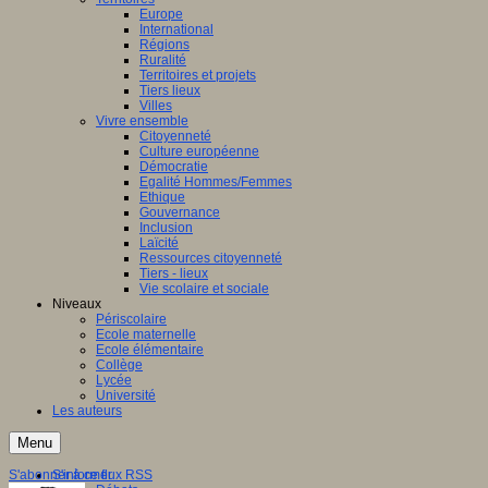
Europe
International
Régions
Ruralité
Territoires et projets
Tiers lieux
Villes
Vivre ensemble
Citoyenneté
Culture européenne
Démocratie
Egalité Hommes/Femmes
Ethique
Gouvernance
Inclusion
Laïcité
Ressources citoyenneté
Tiers - lieux
Vie scolaire et sociale
Niveaux
Périscolaire
Ecole maternelle
Ecole élémentaire
Collège
Lycée
Université
Les auteurs
Menu
S'abonner à ce flux RSS
S'informer