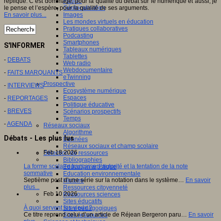
Fablab
réplique. C’est dommage, pour la qualité du débat sur le numérique et aussi, je
Géolocalisation
le pense et l’espère, pour la qualité de ses arguments.
Images
En savoir plus...
Les mondes virtuels en éducation
Pratiques collaboratives
Podcasting
Smartphones
S'INFORMER
Tableaux numériques
Tablettes
-
DEBATS
Web radio
Webdocumentaire
-
FAITS MARQUANTS
eTwinning
Prospective
-
INTERVIEWS
Ecosystème numérique
Espaces
-
REPORTAGES
Politique éducative
-
BREVES
Scénarios prospectifs
Temps
-
AGENDA
Réseaux sociaux
Algorithme
Débats - Les plus lus
Données
Réseaux sociaux et champ scolaire
Feb 18 2026
Sélection de ressources
Bibliographies
La forme scolaire française, l’autorité et la tentation de la note
Education artistique
sommative
Education environnementale
Septième post d’une série sur la notation dans le système…
En savoir
Histoire
plus...
Ressources citoyenneté
Feb 10 2026
Ressources sciences
Sites éducatifs
À quoi servent les vieux ?
Sites pédagogiques
Ce titre reprend celui d’un article de Réjean Bergeron paru…
En savoir
Sites ressources