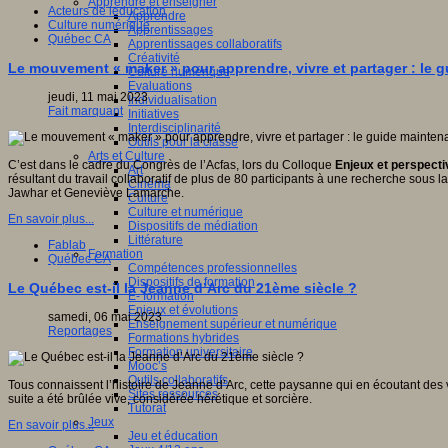
Apprendre et enseigner
Acteurs de leducation
Apprendre
Culture numérique
Apprentissages
Québec CA
Apprentissages collaboratifs
Créativité
Le mouvement « maker » pour apprendre, vivre et partager : le g
Culture numérique
Evaluations
jeudi, 11 mai 2023
Individualisation
Fait marquant
Initiatives
Interdisciplinarité
Outils pour la classe
Arts et Culture
C’est dans le cadre du Congrès de l’Acfas, lors du Colloque
Enjeux et perspecti
Art
résultant du travail collaboratif de plus de 80 participants à une recherche sous 
Cinéma
Jawhar et Geneviève Lamarche.
Culture
Culture et numérique
En savoir plus...
Dispositifs de médiation
Littérature
Fablab
Formation
Québec CA
Compétences professionnelles
Dispositifs de formation
Le Québec est-il la Jeanne d’Arc du 21ème siècle ?
E- formation
Enjeux et évolutions
samedi, 06 mai 2023
Enseignement supérieur et numérique
Reportages
Formations hybrides
Formation universitaire
Mooc’s
Outils collaboratifs
Tous connaissent l’histoire de Jeanne d’Arc, cette paysanne qui en écoutant des v
Sites ressources
suite a été brûlée vive, considérée hérétique et sorcière.
Tutorat
Jeux
En savoir plus...
Jeu et éducation