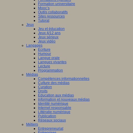
Formation universitaire
Mooc’s
Outils collaboratifs
Sites ressources
Tutorat
Jeux
Jeu et éducation
Jeux 4/12 ans
Jeux sérieux
Jeux vidéo
Langages
Ecriture
Humour
Langue orale
Langues vivantes
Lecture
Programmation
Médias
Compétences informationnelles
Culture des médias
Curation
Droits
Education aux médias
Information et nouveaux médias
Identité numérique
Internet responsable
Littératie numérique
Publication
Réseaux sociaux
Métiers
Entrepreneuriat
Entreprises