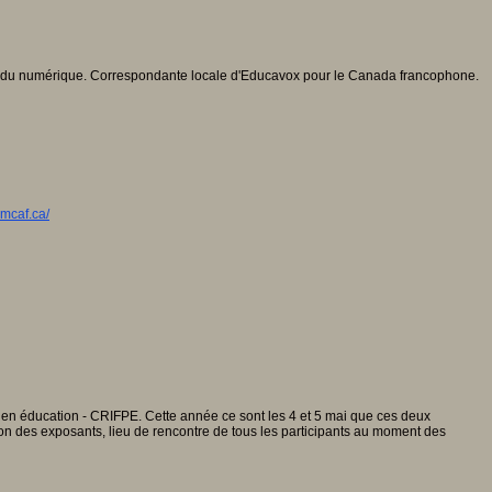
ccrue du numérique. Correspondante locale d'Educavox pour le Canada francophone.
-mcaf.ca/
en éducation - CRIFPE. Cette année ce sont les 4 et 5 mai que ces deux
on des exposants, lieu de rencontre de tous les participants au moment des