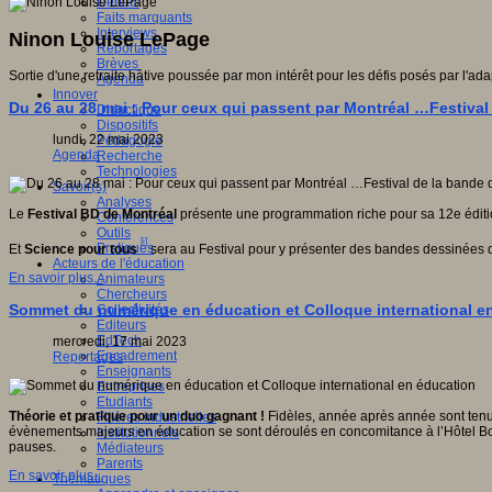
Débats
Faits marquants
Interviews
Ninon Louise LePage
Reportages
Brèves
Sortie d'une retraite hâtive poussée par mon intérêt pour les défis posés par l
Agenda
Innover
Du 26 au 28 mai : Pour ceux qui passent par Montréal …Festival
Didactique
Dispositifs
lundi, 22 mai 2023
Pédagogie
Agenda
Recherche
Technologies
Savoir(s)
Analyses
Le
Festival BD de Montréal
présente une programmation riche pour sa 12e édition
Conférences
Outils
[i]
Pratiques
Et
Science pour tous
sera au Festival pour y présenter des bandes dessinées qu
Acteurs de l'éducation
En savoir plus...
Animateurs
Chercheurs
Sommet du numérique en éducation et Colloque international e
Collectivités
Editeurs
EdTech
mercredi, 17 mai 2023
Encadrement
Reportages
Enseignants
Entreprises
Etudiants
Théorie et pratique pour un duo gagnant !
Fidèles, année après année sont tenu
Filières industrielles
évènements majeurs en éducation se sont déroulés en concomitance à l’Hôtel Bona
Institutionnels
pauses.
Médiateurs
Parents
En savoir plus...
Thématiques