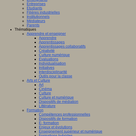
Entreprises
Etudiants
Filières industrielles
Institutionnels
l
Médiateurs
Parents
Thématiques
ter
Apprendre et enseigner
Apprendre
s
Apprentissages
ées
Apprentissages collaboratifs
Créativité
Culture numérique
ons
Evaluations
r
ont
Individualisation
t
Initiatives
Interdisciplinarité
Outils pour la classe
Arts et Culture
Art
.
Cinéma
Culture
Culture et numérique
Dispositifs de médiation
Littérature
Formation
ce
Compétences professionnelles
Dispositifs de formation
E- formation
Enjeux et évolutions
Enseignement supérieur et numérique
/www.sciencepourtous.qc.ca/
Formations hybrides