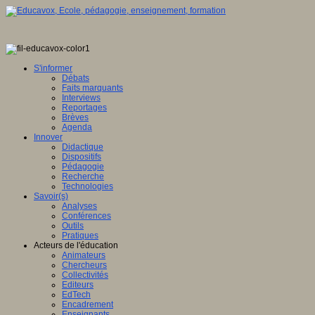
l
al
te
mmation
S'informer
Débats
Faits marquants
Interviews
Reportages
Brèves
Agenda
Innover
Didactique
Dispositifs
Pédagogie
on
Recherche
Technologies
Savoir(s)
nation
Analyses
Conférences
Outils
Pratiques
Acteurs de l'éducation
/www.fbdm-
Animateurs
/
Chercheurs
Collectivités
Editeurs
e
EdTech
Encadrement
Enseignants