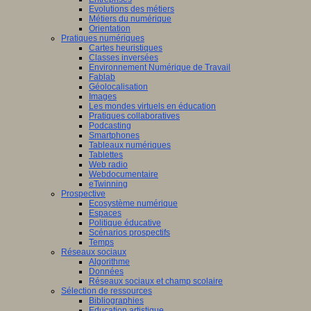
Evolutions des métiers
Métiers du numérique
Orientation
Pratiques numériques
Cartes heuristiques
Classes inversées
Environnement Numérique de Travail
Fablab
Géolocalisation
Images
Les mondes virtuels en éducation
Pratiques collaboratives
Podcasting
Smartphones
Tableaux numériques
Tablettes
Web radio
Webdocumentaire
eTwinning
Prospective
Ecosystème numérique
Espaces
Politique éducative
Scénarios prospectifs
Temps
Réseaux sociaux
Algorithme
Données
Réseaux sociaux et champ scolaire
Sélection de ressources
Bibliographies
Education artistique