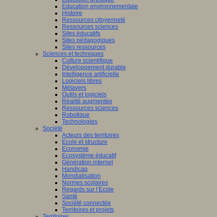
Education environnementale
Histoire
Ressources citoyenneté
Ressources sciences
Sites éducatifs
Sites pédagogiques
Sites ressources
Sciences et techniques
Culture scientifique
Développement durable
Intelligence artificielle
Logiciels libres
Métavers
Outils et logiciels
Réalité augmentée
Ressources sciences
Robotique
Technologies
Société
Acteurs des territoires
Ecole et structure
Economie
Ecosystème éducatif
Génération internet
Handicap
Mondialisation
Normes scolaires
Regards sur l’Ecole
Santé
Société connectée
Territoires et projets
Territoires