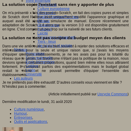
Vivre ensemble
La solution copie l'existant sans rien y apporter de plus
Citoyenneté
Culture européenne
On m'a présenté x fois des pseudo-Scratch, en fait des copies pures et simples
Démocratie
de Scratch dont l'éditeur avait uniquement modifié l'apparence graphique et
Egalité Hommes/Femmes
auquel avait été ajouté un simulacre de manuel. Encore récemment une
Ethique
adaptation de Scratch 1.4 alors que la version 3.0 est disponible gratuitement
Gouvernance
en ligne. C'est compter un peu trop sur la naïveté de ses futurs clients.
Inclusion
Laïcité
La solution ne tient pas compte du budget moyen des clients
Ressources citoyenneté
Tiers - lieux
Vie scolaire et sociale
Dans une vie antérieure, j'ai eu bien souvent à rejeter des solutions efficaces et
Niveaux
intéressantes pour la seule et unique raison que, si j'avais les moyens
Périscolaire
d'équiper quelques établissements, je ne les avais pas pour la totalité du
Ecole maternelle
réseau que je gérais. Le favoritisme n'étant pas la politique de la maison, nous
Ecole élémentaire
devions ignorer certaines propositions, quand bien même elles nous attiraient
Collège
fortement. Il s'ensuivait parfois des expérimentations mais le budget global
Lycée
restait le même et ne pouvait permettre d'équiper l'ensemble des
Université
établissements.
Les auteurs
Je ne prétends pas être exhaustif. D’autres conseils vous viennent en tête ?
N’hésitez pas à commenter.
(Article initiatlement publié sur
Upcycle Commons
)
Dernière modification le lundi, 31 août 2020
Culture numérique
,
Humour
,
Entreprises
,
Outils et applications
,