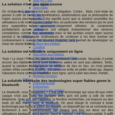
Jeux 4/12 ans
La solution n'est pas open source
Jeux sérieux
Jeux vidéo
Langages
On m'objectera que ce n'est pas une obligation. Certes... Mais c'est triste de
Ecriture
passer à coté de toutes les contributions, améliorations que la philosophie de
Humour
l'open source peut apporter. Cela signifie aussi que la solution soumettra les
Langue orale
utilisateurs à de nombreuses contraintes, en particulier des versions qui ne sont
Langues vivantes
plus supportées alors qu'encore largement utilisées. Je comprends
Lecture
parfaitement qu'une entreprise soit obligée d'abandonner des versions
Programmation
considérées comme trop anciennes mais le fait qu'elles soient open source
Médias
permet à la communauté d'utilisateurs de continuer à les faire évoluer (et
Compétences informationnelles
contrairement à ce que l'on pourrait imaginer, cela permet de développer un
Culture des médias
vivier de clients fidèles).
Curation
Droits
La solution est utilisable uniquement en ligne
Education aux médias
Information et nouveaux médias
Yeah ! Le must ! Primo, les soucis de connexion, cela existe. Secundo, il existe
Identité numérique
encore des établissements dont toutes les salles ne sont pas câblées. Tertio,
Internet responsable
quand la solution pédagogique se déplace de lieu en lieu, on n'est jamais
Littératie numérique
certain d'être connecté à 100%. J'ai ainsi une boîte de petits robots qui, depuis
Publication
l'abandon d'une solution installable hors ligne, sert à caler des livres. Parfait...
Réseaux sociaux
Métiers
La solution nécessite des technologies super fiables genre le
Entrepreneuriat
bluetooth
Entreprises
Evolutions des métiers
Le bluetooth, vous connaissez ? C'est cette technologie qui vous dit que votre
Métiers du numérique
casque n'est pas dans les parages alors qu'il est juste à coté de votre
Orientation
téléphone. Quel que soit l'appareil, la fonction recherchée, j'ai toujours eu des
Pratiques numériques
mots (et des maux) avec le bluetooth. On peut élargir le concept à toute
Cartes heuristiques
technologie pas fiable à 100%. En résumé, un dispositif qui ne se connecte pas
Classes inversées
facilement à son environnement, qui bloque une fois sur deux sur des
Environnement Numérique de Travail
utilisations basiques, est à bannir. Dans le manuel, c'est toujours parfait. Il suffit