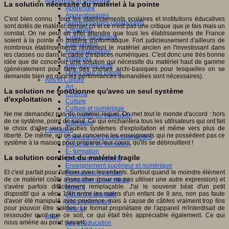
Apprendre et enseigner
La solution nécessite du matériel à la pointe
Apprendre
Apprentissages
C'est bien connu : tous les établissements scolaires et institutions éducatives
Apprentissages collaboratifs
sont dotés de matériel dernier cri et ce n'est pas une critique que je fais mais un
Créativité
constat. On ne peut en effet attendre que tous les établissements de France
Culture numérique
soient à la pointe en matière d'informatique. Fort judicieusement d'ailleurs de
Evaluations
nombreux établissements réutilisent le matériel ancien en l'investissant dans
Individualisation
les classes ou dans le cadre d'espaces numériques. C'est donc une très bonne
Initiatives
idée que de concevoir une solution qui nécessite du matériel haut de gamme
Interdisciplinarité
(généralement pour faire des choses archi-basiques pour lesquelles on se
Outils pour la classe
demande bien en quoi les performances demandées sont nécessaires).
Arts et Culture
Art
La solution ne fonctionne qu'avec un seul système
Cinéma
d'exploitation
Culture
Culture et numérique
Ne me demandez pas de nommer lequel. On met tout le monde d'accord : hors
Dispositifs de médiation
de ce système, point de salut. Ce qui enchantera tous les utilisateurs qui ont fait
Littérature
le choix d'aller vers d'autres systèmes d'exploitation et même vers plus de
Formation
liberté. De même, en ce qui concerne les enseignants qui ne possèdent pas ce
Compétences professionnelles
système à la maison pour préparer leur cours, qu'ils se débrouillent !
Dispositifs de formation
E- formation
La solution contient du matériel fragile
Enjeux et évolutions
Enseignement supérieur et numérique
Et c'est parfait pour l'utiliser avec les enfants. Surtout quand le moindre élément
Formations hybrides
de ce matériel coûte assez cher (pour ne pas utiliser une autre expression) et
Formation universitaire
s'avère parfois difficilement remplaçable. J'ai le souvenir béat d'un petit
Mooc’s
dispositif qui a vécu 1/4h entre les mains d'un enfant de 8 ans, non pas faute
Outils collaboratifs
d'avoir été manipulé avec prudence, mais à cause de câbles vraiment trop fins
Sites ressources
pour pouvoir être solides. Le format propriétaire de l'appareil m'interdisait de
Tutorat
ressouder quoi que ce soit, ce qui était très appréciable également. Ce qui
Jeux
nous amène au point suivant...
Jeu et éducation