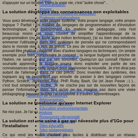
Fablab
d'appuyer sur un bouton. Dans la vraie vie, c'est "autre chose"...
Géolocalisation
Images
La solution développe des connaissances non exploitables
Les mondes virtuels en éducation
Pratiques collaboratives
Vous avez développé votre propre système, votre propre langage, votre propre
Podcasting
logique ? Parfait ! En matière de langages de programmation et d'évolution
Smartphones
technologique, c'est passionnant. En matière de pédagogie, cela l'est
Tableaux numériques
beaucoup moins car, sous couvert de simplifier l'apprentissage de la
Tablettes
programmation (ou de toute autre notion technique), j'ai vu bien des solutions
Web radio
emmener l'utilisateur dans des systèmes de pensée qui ne correspondaient
Webdocumentaire
dans le monde réel à rien de précis. Le peu de connaissances apportées ne
eTwinning
pouvait être réutilisé / exploité avec d'autres langages ou techniques. Un simple
Prospective
exemple pour bien comprendre le concept : la langue bulgare est proche de
Ecosystème numérique
l'italien, ne serait-ce que par ses sonorités. Quelqu'un qui connaît l'italien et
Espaces
souhaite apprendre le bulgare pourra donc exploiter une partie de ses
Politique éducative
connaissances dans cette langue pour apprivoiser la nouvelle. Je n'en dirai pas
Scénarios prospectifs
autant de l'allemand dans ce cas précis. Donc inventer des systèmes, des
Temps
logiques qui ne permettent pas ensuite de passer à des langages comme
Réseaux sociaux
Python, Scratch, Javascript, Red, PHP, Ruby, Bash, Go (et Jean Passe ;-) )...
Algorithme
c'est tout simplement inutile. Je ne crache pas sur de nouvelles façons de
Données
penser l'informatique mais tant qu'on ne les imagine pas dans une visée
Réseaux sociaux et champ scolaire
pédagogique pouvant faciliter l'accessibilité à d'autres apprentissages.
Sélection de ressources
Bibliographies
La solution ne fonctionne qu'avec Internet Explorer
Education artistique
Education environnementale
Ne riez pas. Je l'ai vu...
Histoire
Ressources citoyenneté
La solution est une usine à gaz qui nécessite plus d'1Go pour
Ressources sciences
l'installation
Sites éducatifs
Sites pédagogiques
Sites ressources
Ce qui rend les outils d'autant plus faciles à distribuer sur un réseau