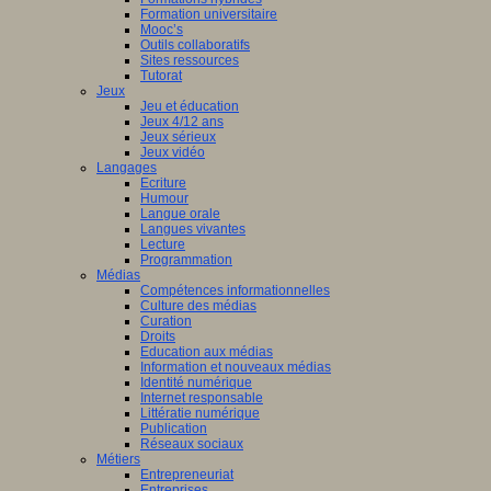
Formation universitaire
Mooc’s
Outils collaboratifs
Sites ressources
Tutorat
Jeux
Jeu et éducation
Jeux 4/12 ans
Jeux sérieux
Jeux vidéo
Langages
Ecriture
Humour
Langue orale
Langues vivantes
Lecture
Programmation
Médias
Compétences informationnelles
Culture des médias
Curation
Droits
Education aux médias
Information et nouveaux médias
Identité numérique
Internet responsable
Littératie numérique
Publication
Réseaux sociaux
Métiers
Entrepreneuriat
Entreprises