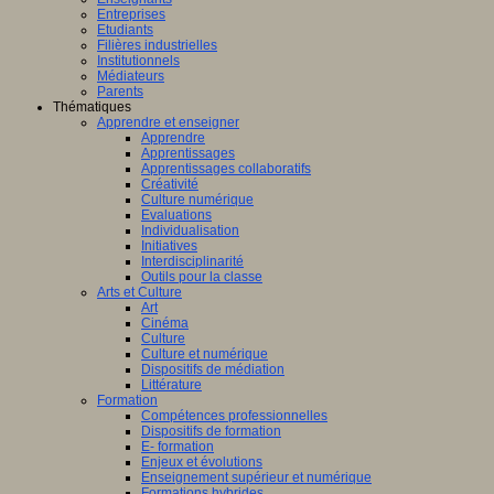
Entreprises
Etudiants
Filières industrielles
Institutionnels
Médiateurs
Parents
Thématiques
Apprendre et enseigner
Apprendre
Apprentissages
Apprentissages collaboratifs
Créativité
Culture numérique
Evaluations
Individualisation
Initiatives
Interdisciplinarité
Outils pour la classe
Arts et Culture
Art
Cinéma
Culture
Culture et numérique
Dispositifs de médiation
Littérature
Formation
Compétences professionnelles
Dispositifs de formation
E- formation
Enjeux et évolutions
Enseignement supérieur et numérique
Formations hybrides