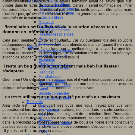
Sciences et techniques
d'établissement et nécessite une sévère formation avant de savoir quel outil
Culture scientifique
utiliser dans le fatras de fichiers existant. Certes, il serait dommage de limiter
Développement durable
les possibilités en ne fournissant pas tous les outils pouvant être utiles mais,
Intelligence artificielle
n'oubliez pas, qu'avec les élèves on n'utilise en général qu'une petite partie des
Logiciels libres
capacités de la solution.
Métavers
Outils et logiciels
L'installation ou l'utilisation de la solution nécessite un
Réalité augmentée
doctorat en informatique
Ressources sciences
Robotique
Cela peut sembler stupide et pourtant... J'ai vu quelques fois des solutions
Technologies
pédagogiques dont même la lecture approfondie du manuel (quand il y en avait
Société
un) n'apportait qu'une faible lueur sur la méthodologie à suivre. La première
Acteurs des territoires
mission qui incombe au développeur de la solution est de penser au néophyte
Ecole et structure
et donc de soigner l'ergonomie et l'accessibilité.
Economie
Ecosystème éducatif
Il reste un bug quelque peu gênant mais bah l'utilisateur
Génération internet
s'adaptera
Handicap
Mondialisation
Que nenni ! Un utilisateur ne s'adapte pas et il vaut mieux passer un peu plus
Normes scolaires
de temps sur le développement que de se tirer une balle dans le pied avec des
Regards sur l’Ecole
critiques dévastatrices. Ce qui m'amène au point suivant...
Santé
Société connectée
Les tests utilisateurs n'ont pas été poussés au maximum
Territoires et projets
Territoires
Alea jacta est ! Et la plupart des bugs que vous n'aviez pas vus venir
Europe
apparaissent lors des premières utilisations, non pas dans le cadre confortable
International
des tests, mais dans celui bien plus exigeant de la relation client. Dramatique
Régions
car il faut alors trouver des solutions rapidement, solutions qui très souvent
Ruralité
dans la précipitation n'ont l'apparence que de bouts de ficelle et ne constituent
Territoires et projets
pas des solutions de fond. Vu que le développement, c'est comme les dominos
Tiers lieux
: il y a risque d'autres bugs en cascade.
Villes