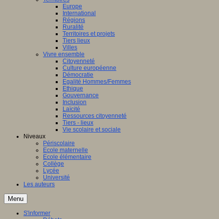
Europe
International
Régions
Ruralité
Territoires et projets
Tiers lieux
Villes
Vivre ensemble
Citoyenneté
Culture européenne
Démocratie
Egalité Hommes/Femmes
Ethique
Gouvernance
Inclusion
Laïcité
Ressources citoyenneté
Tiers - lieux
Vie scolaire et sociale
Niveaux
Périscolaire
Ecole maternelle
Ecole élémentaire
Collège
Lycée
Université
Les auteurs
Menu
S'informer