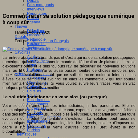
Débats
Faits marquants
Interviews
Reportages
Comment rater sa solution pédagogique numérique
Brèves
à coup sûr
Agenda
Innover
Didactique
samedi, Aoû 29 2020
Dispositifs
Débats
Pédagogie
Écrit par
Cauche Jean-François
Recherche
Technologies
Savoir(s)
Analyses
La rentrée approche à grands pas et c'est à qui ira de sa solution pédagogique
Conférences
numérique qui va révolutionner le monde de l'éducation. Je plaisante : il existe
Outils
d'excellents outils et je suis toujours ravi de découvrir de nouvelles solutions
Pratiques
mais, au fil du temps, j'ai vu aussi passer nombre de choses ignobles, peu
Acteurs de l'éducation
enclines à révolutionner quoi que ce soit et encore moins à intéresser les
Animateurs
élèves. Seuls semblaient avoir foi en elles les commerciaux qui tout sourire
Chercheurs
m'en vantaient les mérites. Si vous voulez suivre leurs traces, voici en vrac
Collectivités
quelques petits conseils à méditer...
Editeurs
EdTech
La solution fonctionne en vase clos (ou presque)
Encadrement
Enseignants
Votre solution n'aime pas les intermédiaires, ni les partenaires. Elle ne
Entreprises
communique avec aucun autre outil connu, exporte ses sauvegardes et fichiers
Etudiants
dans des formats inconnus, impossibles à réutiliser. C'est parfait pour tuer toute
Filières industrielles
évolution du produit ou tentative d'évolution. La solution peut aussi ne
Institutionnels
communiquer qu'avec quelques logiciels bien précis, histoire d'imposer un
Médiateurs
cadre à l'utilisateur et la vente d'autres logiciels. Bref, évitez le non
Parents
bidouillable...
Thématiques