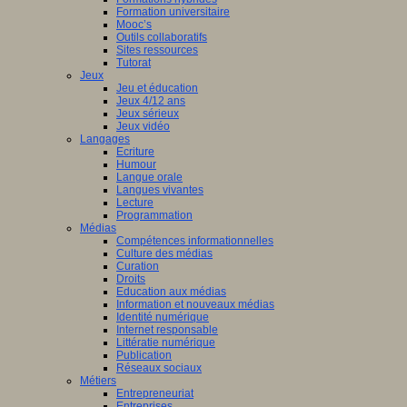
Formation universitaire
Mooc’s
Outils collaboratifs
Sites ressources
Tutorat
Jeux
Jeu et éducation
Jeux 4/12 ans
Jeux sérieux
Jeux vidéo
Langages
Ecriture
Humour
Langue orale
Langues vivantes
Lecture
Programmation
Médias
Compétences informationnelles
Culture des médias
Curation
Droits
Education aux médias
Information et nouveaux médias
Identité numérique
Internet responsable
Littératie numérique
Publication
Réseaux sociaux
Métiers
Entrepreneuriat
Entreprises