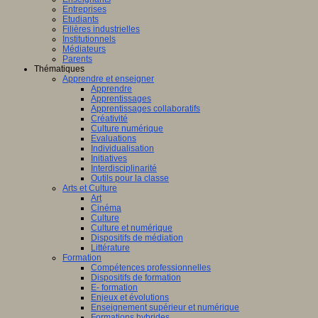
Entreprises
Etudiants
Filières industrielles
Institutionnels
Médiateurs
Parents
Thématiques
Apprendre et enseigner
Apprendre
Apprentissages
Apprentissages collaboratifs
Créativité
Culture numérique
Evaluations
Individualisation
Initiatives
Interdisciplinarité
Outils pour la classe
Arts et Culture
Art
Cinéma
Culture
Culture et numérique
Dispositifs de médiation
Littérature
Formation
Compétences professionnelles
Dispositifs de formation
E- formation
Enjeux et évolutions
Enseignement supérieur et numérique
Formations hybrides