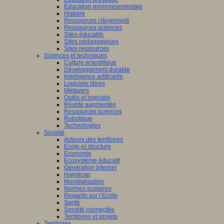
Education environnementale
Histoire
Ressources citoyenneté
Ressources sciences
Sites éducatifs
Sites pédagogiques
Sites ressources
Sciences et techniques
Culture scientifique
Développement durable
Intelligence artificielle
Logiciels libres
Métavers
Outils et logiciels
Réalité augmentée
Ressources sciences
Robotique
Technologies
Société
Acteurs des territoires
Ecole et structure
Economie
Ecosystème éducatif
Génération internet
Handicap
Mondialisation
Normes scolaires
Regards sur l’Ecole
Santé
Société connectée
Territoires et projets
Territoires