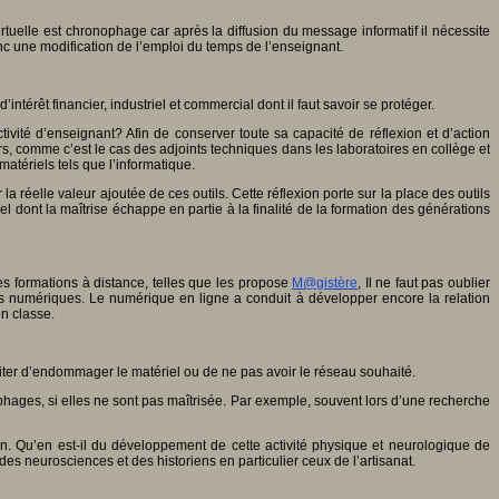
rtuelle est chronophage car après la diffusion du message informatif il nécessite
onc une modification de l’emploi du temps de l’enseignant.
térêt financier, industriel et commercial dont il faut savoir se protéger.
vité d’enseignant? Afin de conserver toute sa capacité de réflexion et d’action
s, comme c’est le cas des adjoints techniques dans les laboratoires en collège et
 matériels tels que l’informatique.
a réelle valeur ajoutée de ces outils. Cette réflexion porte sur la place des outils
l dont la maîtrise échappe en partie à la finalité de la formation des générations
es formations à distance, telles que les propose
M@gistère
, Il ne faut pas oublier
ils numériques. Le numérique en ligne a conduit à développer encore la relation
en classe.
iter d’endommager le matériel ou de ne pas avoir le réseau souhaité.
ophages, si elles ne sont pas maîtrisée. Par exemple, souvent lors d’une recherche
in. Qu’en est-il du développement de cette activité physique et neurologique de
 des neurosciences et des historiens en particulier ceux de l’artisanat.