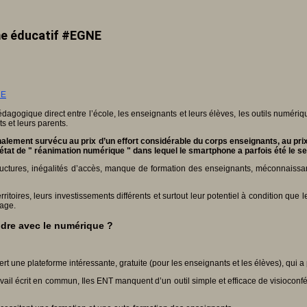
ème éducatif #EGNE
dagogique direct entre l’école, les enseignants et leurs élèves, les outils numériq
s et leurs parents.
alement survécu au prix d’un effort considérable du corps enseignants, au prix
t de " réanimation numérique " dans lequel le smartphone a parfois été le seul 
astructures, inégalités d’accès, manque de formation des enseignants, méconnaissa
territoires, leurs investissements différents et surtout leur potentiel à conditio
hage.
ndre avec le numérique ?
rt une plateforme intéressante, gratuite (pour les enseignants et les élèves), qui a p
il écrit en commun, Iles ENT manquent d’un outil simple et efficace de visioconfér