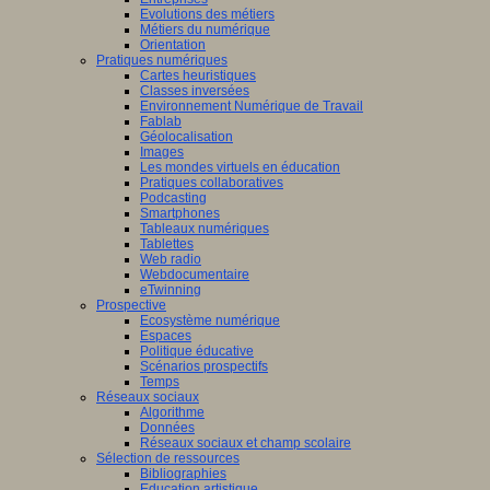
Evolutions des métiers
Métiers du numérique
Orientation
Pratiques numériques
Cartes heuristiques
Classes inversées
Environnement Numérique de Travail
Fablab
Géolocalisation
Images
Les mondes virtuels en éducation
Pratiques collaboratives
Podcasting
Smartphones
Tableaux numériques
Tablettes
Web radio
Webdocumentaire
eTwinning
Prospective
Ecosystème numérique
Espaces
Politique éducative
Scénarios prospectifs
Temps
Réseaux sociaux
Algorithme
Données
Réseaux sociaux et champ scolaire
Sélection de ressources
Bibliographies
Education artistique