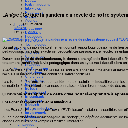
Débats
Faits marquants
Interviews
Reportages
L'An@é : Ce que la pandémie a révélé de notre syst
Brèves
Agenda
jeudi, Oct 15 2020
Innover
Débats
Didactique
Écrit par
An@é
Dispositifs
Pédagogie
Recherche
Technologies
Durant deux longs mois de confinement qui ont rompu toute possibilité de lien pé
Savoir(s)
pédagogique, mais plus exactement éducatif, car partagé, entre l’école, les enfant
Analyses
Conférences
Durant ces mois de chamboulement, la donne a changé et le lien éducatif a fin
Outils
totalement transformé la vie pédagogique dans un système éducatif alors en éta
Pratiques
Acteurs de l'éducation
Avec la crise de la Covid 19, les failles sont vite apparues : matériels et infr
Animateurs
l’école à la maison dans des conditions souvent difficiles
Chercheurs
Collectivités
La crise a une fois encore et de manière brutale, pointé les inégalités dans les 
Editeurs
en matériel et en présentiel car nous connaissons bien les processus de décroc
EdTech
Encadrement
Qu’avons-nous appris de cette crise pour ré-apprendre à appre
Enseignants
Entreprises
Enseigner et apprendre avec le numérique
Etudiants
Filières industrielles
- Les Espaces Numériques de Travail (ENT), lorsqu’ils étaient disponibles, ont offe
Institutionnels
Médiateurs
Au-dela des fonctions de messagerie, de partage, de dépôt de documents, de trava
Parents
classes virtuelles par exemple et faciliter l’interaction.
Thématiques