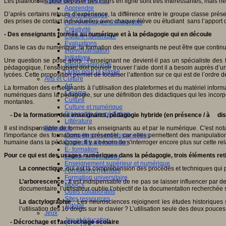
Les plateformes pour déposer des cours en ligne sont très intéressantes, mais né
Apprendre et enseigner
Apprendre
D’après certains retours d’expérience, la différence entre le groupe classe prés
Apprentissages
des prises de contact individuelles avec chaque élève ou étudiant sans l’apport de
Apprentissages collaboratifs
Créativité
- Des enseignants formés au numérique et à la pédagogie qui en découle
Culture numérique
Evaluations
Dans le cas du numérique, la formation des enseignants ne peut être que continue é
Individualisation
Initiatives
Une question se pose alors : l’enseignant ne devient-il pas un spécialiste des
Interdisciplinarité
pédagogique, l’enseignant doit pouvoir trouver l’aide dont il a besoin auprès d’
Outils pour la classe
lycées. Cette proposition permet de focaliser l’attention sur ce qui est de l’ordre d
Arts et Culture
Art
La formation des enseignants à l’utilisation des plateformes et du matériel informa
Cinéma
numériques dans la pédagogie, sur une définition des didactiques qui les incorpor
Culture
montantes.
Culture et numérique
Dispositifs de médiation
- De la formation des enseignants, pédagogie hybride (en présence / à dis
Littérature
Il est indispensable de former les enseignants au et par le numérique. C'est no
Formation
l'importance des formations en présentiel, car elles permettent des manipulati
Compétences professionnelles
humaine dans la pédagogie. Il y a besoin de s'interroger encore plus sur cette re
Dispositifs de formation
E- formation
Pour ce qui est des usages numériques dans la pédagogie, trois éléments retie
Enjeux et évolutions
Enseignement supérieur et numérique
La connectique
, qui est la compréhension des procédés et techniques qui 
Formations hybrides
Formation universitaire
L’arborescence
: Il est indispensable de ne pas se laisser influencer par 
Mooc’s
documentaire, l’utilisateur oublie l’objectif de la documentation recherchée s
Outils collaboratifs
Sites ressources
La dactylographie
: Les neurosciences rejoignent les études historiques 
Tutorat
l’utilisation des 10 doigts sur le clavier ? L’utilisation seule des deux pouc
Jeux
Jeu et éducation
- Décrochage et raccrochage scolaire