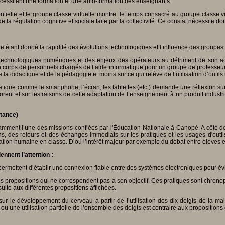
cessitent une formation et une auto-formation des enseignants.
entielle et le groupe classe virtuelle montre le temps consacré au groupe classe vi
 la régulation cognitive et sociale faite par la collectivité. Ce constat nécessite d
tant donné la rapidité des évolutions technologiques et l’influence des groupes d’in
 technologiques numériques et des enjeux des opérateurs au détriment de son acti
un corps de personnels chargés de l’aide informatique pour un groupe de professeur
e la didactique et de la pédagogie et moins sur ce qui relève de l’utilisation d’outils
tique comme le smartphone, l’écran, les tablettes (etc.) demande une réflexion sur l
ent et sur les raisons de cette adaptation de l’enseignement à un produit industrie
tance)
tamment l’une des missions confiées par l'Éducation Nationale à Canopé. A côté d
ons, des retours et des échanges immédiats sur les pratiques et les usages d'out
lation humaine en classe. D’où l’intérêt majeur par exemple du débat entre élèves 
nnent l’attention :
permettent d’établir une connexion fiable entre des systèmes électroniques pour év
des propositions qui ne correspondent pas à son objectif. Ces pratiques sont chron
uite aux différentes propositions affichées.
sur le développement du cerveau à partir de l’utilisation des dix doigts de la ma
es ou une utilisation partielle de l’ensemble des doigts est contraire aux propositions