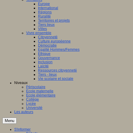
Europe
International
Régions
Ruralité
Territoires et projets
Tiers lieux
Villes
Vivre ensemble
Citoyenneté
Culture européenne
Démocratie
Egalité Hommes/Femmes
Ethique
Gouvernance
Inclusion
Laïcité
Ressources citoyenneté
Tiers - lieux
Vie scolaire et sociale
Niveaux
Périscolaire
Ecole maternelle
Ecole élémentaire
Collège
Lycée
Université
Les auteurs
Menu
S'informer