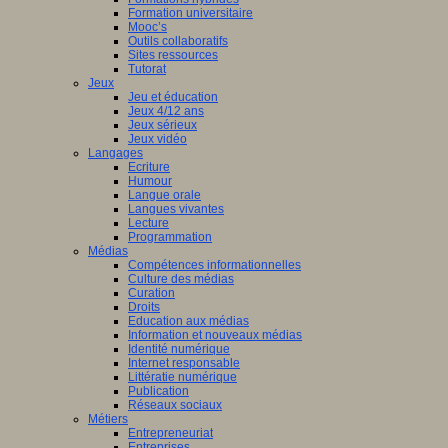
Formation universitaire
Mooc’s
Outils collaboratifs
Sites ressources
Tutorat
Jeux
Jeu et éducation
Jeux 4/12 ans
Jeux sérieux
Jeux vidéo
Langages
Ecriture
Humour
Langue orale
Langues vivantes
Lecture
Programmation
Médias
Compétences informationnelles
Culture des médias
Curation
Droits
Education aux médias
Information et nouveaux médias
Identité numérique
Internet responsable
Littératie numérique
Publication
Réseaux sociaux
Métiers
Entrepreneuriat
Entreprises