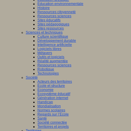
Education environnementale
Histoire
Ressources citoyenneté
Ressources sciences
Sites éducatifs
Sites pédagogiques
Sites ressources
Sciences et techniques
Culture scientifique
Développement durable
Intelligence artificielle
Logiciels libres
Métavers
Outils et logiciels
Réalité augmentée
Ressources sciences
Robotique
Technologies
Société
Acteurs des territoires
Ecole et structure
Economie
Ecosystème éducatif
Génération internet
Handicap
Mondialisation
Normes scolaires
Regards sur l’Ecole
Santé
Société connectée
Territoires et projets
Territoires