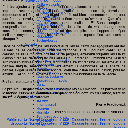
Sciences et techniques
Culture scientifique
Et il faut ajouter à ce paysage torturé la complaisance et la compromission de
Développement durable
trop de responsables politiques, syndicaux et associatifs, dévots ou
Intelligence artificielle
dépendants. « Il faut attendre et patienter, il faut bien commencer, on ne peut
Logiciels libres
pas faire la révolution, c’est quand même mieux qu’avant »… Que n’ai-je
Métavers
entendu au lendemain de mes alertes multiples !!! Sans compter la
Outils et logiciels
marginalisation de ceux qui tentaient de solliciter de vrais changements,
Réalité augmentée
considérés comme des ennemis ou des complices de l’opposition. Quel
Ressources sciences
meilleur moyen d’enterrer les réformes que de réparer l’existant sans le
Robotique
changer ?
Technologies
Société
Dans ce contexte si triste, les innovateurs, les militants pédagogiques ont des
Acteurs des territoires
raisons de se décourager voire de renoncer. Il faut pourtant continuer le
Ecole et structure
combat, saisir la moindre possibilité de progrès, entretenir toujours les lueurs
Economie
d’espoir, refuser de fabriquer des leurres qui protègent l’immobilisme, résister
Ecosystème éducatif
aux conservatismes dominants, s’opposer à l’autoritarisme du système et à la
Génération internet
pensée unique, revendiquer collectivement la démocratie et la liberté de
Handicap
penser, exiger le droit de rêver encore. Pour une vision de l’éducation, pour les
Mondialisation
enfants… et pour nous-mêmes, pour entretenir le bonheur de faire l’école.
Normes scolaires
Regards sur l’Ecole
Freinet n’est pas mort.
Santé
Société connectée
Le preuve, il inspire toujours des enseignants en Finlande… et partout dans
Territoires et projets
le monde. Puisse-t-il continuer à inspirer des éducateurs en France, terre de
Territoires
liberté, d’égalité, de fraternité !
Europe
Pierre Frackowiak
International
Régions
Inspecteur honoraire de l’Education Nationale
Ruralité
Territoires et projets
Publié sur Le Nouvel Educateur n° 229 «Cinquantenaire... Freinet toujours
Tiers lieux
debout»Le Nouvel Educateur n° 229 «Cinquantenaire... Freinet toujours
Villes
debout»