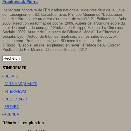
Frackowiak Pierre
Inspecteur honoraire de l’Education nationale. Vice-président de la Ligue
de l’Enseignement 62. Co-auteur avec Philippe Meirieu de "L’éducation
peut-elle être encore au cœur d’un projet de société ?". Editions de l’Aube.
2008. Réédition en format de poche, 2009. Auteur de "Pour une école du
futur. Du neuf et du courage." Préface de Philippe Meirieu. La Chronique
Sociale. 2009. Auteur de "La place de l’élève à l’école". La Chronique
Sociale. Lyon. Auteur de tribunes, analyses, sur les sites educavox,
meirieu.com. Prochainement, une BD avec les dessins de
J.Risso :"L"école, en rire, en pleurer, en rêver". Préface de A. Giordan.
Postface de Ph. Meirieu. Chronique Sociale. 2012.
S'INFORMER
-
DEBATS
-
FAITS MARQUANTS
-
INTERVIEWS
-
REPORTAGES
-
BREVES
-
AGENDA
Débats - Les plus lus