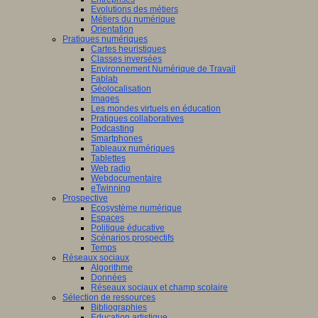
Evolutions des métiers
Métiers du numérique
Orientation
Pratiques numériques
Cartes heuristiques
Classes inversées
Environnement Numérique de Travail
Fablab
Géolocalisation
Images
Les mondes virtuels en éducation
Pratiques collaboratives
Podcasting
Smartphones
Tableaux numériques
Tablettes
Web radio
Webdocumentaire
eTwinning
Prospective
Ecosystème numérique
Espaces
Politique éducative
Scénarios prospectifs
Temps
Réseaux sociaux
Algorithme
Données
Réseaux sociaux et champ scolaire
Sélection de ressources
Bibliographies
Education artistique