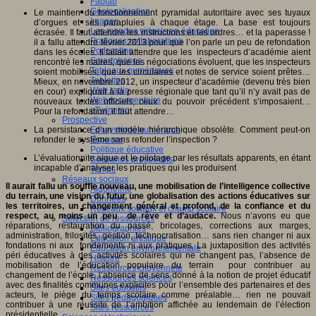
Fablab
Géolocalisation
Le maintien du fonctionnement pyramidal autoritaire avec ses tuyaux
Images
d’orgues et ses parapluies à chaque étage. La base est toujours
Les mondes virtuels en éducation
écrasée. Il faut attendre les instructions et les ordres… et la paperasse !
Pratiques collaboratives
il a fallu attendre février 2013 pour que l’on parle un peu de refondation
Podcasting
dans les écoles. Il fallait attendre que les inspecteurs d’académie aient
Smartphones
rencontré les maires, que les négociations évoluent, que les inspecteurs
Tableaux numériques
soient mobilisés, que les circulaires et notes de service soient prêtes…
Tablettes
Mieux, en novembre 2012, un inspecteur d’académie (devenu très bien
Web radio
en cour) expliquait à la presse régionale que tant qu’il n’y avait pas de
Webdocumentaire
nouveaux textes officiels, ceux du pouvoir précédent s’imposaient…
eTwinning
Pour la refondation, il faut attendre…
Prospective
La persistance d’un modèle hiérarchique obsolète. Comment peut-on
Ecosystème numérique
refonder le système sans refonder l’inspection ?
Espaces
Politique éducative
L’évaluationnite aigue et le pilotage par les résultats apparents, en étant
Scénarios prospectifs
incapable d’analyser les pratiques qui les produisent
Temps
Réseaux sociaux
Il aurait fallu un souffle nouveau, une mobilisation de l’intelligence collective
Algorithme
du terrain, une vision du futur, une globalisation des actions éducatives sur
Données
les territoires, un changement général et profond, de la confiance et du
Réseaux sociaux et champ scolaire
respect, au moins un peu de rêve et d’audace.
Nous n’avons eu que
Sélection de ressources
réparations, restauration du passé, bricolages, corrections aux marges,
Bibliographies
administration, frilosités, gestion, technocratisation… sans rien changer ni aux
Education artistique
fondations ni aux fondements ni aux pratiques. La juxtaposition des activités
Education environnementale
péri éducatives à des activités scolaires qui ne changent pas, l’absence de
Histoire
mobilisation de l’éducation populaire du terrain pour contribuer au
Ressources citoyenneté
changement de l’école, l’absence de sens donné à la notion de projet éducatif
Ressources sciences
avec des finalités communes explicites pour l’ensemble des partenaires et des
Sites éducatifs
acteurs, le piège du temps scolaire comme préalable… rien ne pouvait
Sites pédagogiques
contribuer à une réussite de l’ambition affichée au lendemain de l’élection
Sites ressources
présidentielle.