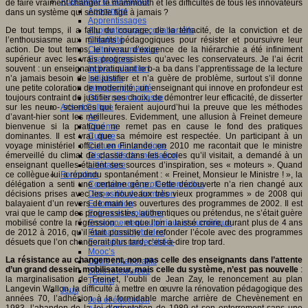
Apprendre et enseigner
de faire vraiment changer le mammouth et les difficultés de tous les innovateurs
Apprendre
dans un système qui semble figé à jamais ?
Apprentissages
De tout temps, il a fallu du courage, de la ténacité, de la conviction et de
Apprentissages collaboratifs
l’enthousiasme aux militants pédagogiques pour résister et poursuivre leur
Créativité
action. De tout temps, le niveau d’exigence de la hiérarchie a été infiniment
Culture numérique
supérieur avec les vrais progressistes qu’avec les conservateurs. Je l’ai écrit
Evaluations
souvent : un enseignant pratiquant le b-a ba dans l’apprentissage de la lecture
Individualisation
n’a jamais besoin de se justifier et n’a guère de problème, surtout s’il donne
Initiatives
une petite coloration de modernité ; un enseignant qui innove en profondeur est
Interdisciplinarité
toujours contraint de justifier ses choix, de démontrer leur efficacité, de disserter
Outils pour la classe
sur les neuro- sciences qui feraient aujourd’hui la preuve que les méthodes
Arts et Culture
d’avant-hier sont les meilleures. Evidemment, une allusion à Freinet demeure
Art
bienvenue si la pratique ne remet pas en cause le fond des pratiques
Cinéma
dominantes. Il est vrai que sa mémoire est respectée. Un participant à un
Culture
voyage ministériel officiel en Finlande en 2010 me racontait que le ministre
Culture et numérique
émerveillé du climat de classe dans les écoles qu’il visitait, a demandé à un
Dispositifs de médiation
enseignant quelles étaient ses sources d’inspiration, ses « moteurs ». Quand
Littérature
ce collègue lui a répondu spontanément : « Freinet, Monsieur le Ministre ! », la
Formation
délégation a senti une certaine gêne. Cette découverte n’a rien changé aux
Compétences professionnelles
décisions prises avec les « nouveaux très vieux programmes » de 2008 qui
Dispositifs de formation
balayaient d’un revers de main les ouvertures des programmes de 2002. Il est
E- formation
vrai que le camp des progressistes, authentiques ou prétendus, ne s’était guère
Enjeux et évolutions
mobilisé contre la régression… et que l’on a laissé croire, durant plus de 4 ans
Enseignement supérieur et numérique
de 2012 à 2016, qu’il était possible de refonder l’école avec des programmes
Formations hybrides
désuets que l’on changerait plus tard, c’est-à-dire trop tard.
Formation universitaire
Mooc’s
La résistance au changement, non pas celle des enseignants dans l’attente
Outils collaboratifs
d’un grand dessein mobilisateur, mais celle du système, n’est pas nouvelle
:
Sites ressources
la marginalisation de Freinet, l’oubli de Jean Zay, le renoncement au plan
Tutorat
Langevin Wallon, la difficulté à mettre en œuvre la rénovation pédagogique des
Jeux
années 70, l’adhésion à la formidable marche arrière de Chevènement en
Jeu et éducation
1983, l’abandon de la loi d’orientation de 1989 et son enterrement sans une