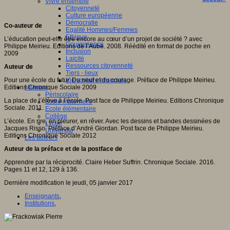
Vivre ensemble
Citoyenneté
Culture européenne
Démocratie
Co-auteur de
Egalité Hommes/Femmes
Ethique
L’éducation peut-elle être encore au cœur d’un projet de société ? avec
Gouvernance
Philippe Meirieu. Editions de l’Aube. 2008. Réédité en format de poche en
Inclusion
2009
Laïcité
Ressources citoyenneté
Auteur de
Tiers - lieux
Pour une école du futur. Du neuf et du courage. Préface de Philippe Meirieu.
Vie scolaire et sociale
Editions Chronique Sociale 2009
Niveaux
Périscolaire
La place de l’élève à l’école. Post face de Philippe Meirieu. Editions Chronique
Ecole maternelle
Sociale. 2011.
Ecole élémentaire
Collège
L’école. En rire, en pleurer, en rêver. Avec les dessins et bandes dessinées de
Lycée
Jacques Risso. Préface d’André Giordan. Post face de Philippe Meirieu.
Université
Editions Chronique Sociale 2012
Les auteurs
Auteur de la préface et de la postface de
Apprendre par la réciprocité. Claire Heber Suffrin. Chronique Sociale. 2016.
Pages 11 et 12, 129 à 136.
Dernière modification le jeudi, 05 janvier 2017
Enseignants
,
Institutions
,