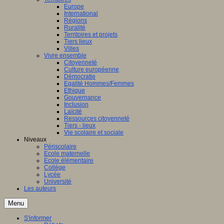
Europe
International
Régions
Ruralité
Territoires et projets
Tiers lieux
Villes
Vivre ensemble
Citoyenneté
Culture européenne
Démocratie
Egalité Hommes/Femmes
Ethique
Gouvernance
Inclusion
Laïcité
Ressources citoyenneté
Tiers - lieux
Vie scolaire et sociale
Niveaux
Périscolaire
Ecole maternelle
Ecole élémentaire
Collège
Lycée
Université
Les auteurs
Menu
S'informer