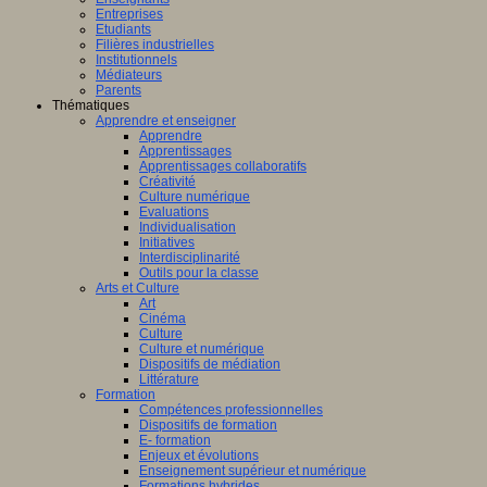
Entreprises
Etudiants
Filières industrielles
Institutionnels
Médiateurs
Parents
Thématiques
Apprendre et enseigner
Apprendre
Apprentissages
Apprentissages collaboratifs
Créativité
Culture numérique
Evaluations
Individualisation
Initiatives
Interdisciplinarité
Outils pour la classe
Arts et Culture
Art
Cinéma
Culture
Culture et numérique
Dispositifs de médiation
Littérature
Formation
Compétences professionnelles
Dispositifs de formation
E- formation
Enjeux et évolutions
Enseignement supérieur et numérique
Formations hybrides