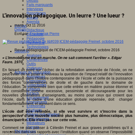
Débats
Faits marquants
Interviews
Reportages
L’innovation pédagogique. Un leurre ? Une lueur ?
Brèves
Agenda
mardi, Oct 11 2016
Innover
Débats
Didactique
Écrit par
Frackowiak Pierre
Dispositifs
Pédagogie
Recherche
Technologies
Revue pédagogique de l'ICEM-pédagogie Freinet, octobre 2016
Savoir(s)
Analyses
« L’immobilisme est en marche. On ne sait comment l’arrêter ». Edgar
Conférences
Faure. 1970.
Outils
Pratiques
En faisant un point sur l’échec de la refondation annoncée de l’école, on ne
Acteurs de l'éducation
peut éviter de se poser à nouveau la question de l’impact relatif de l’innovation
Animateurs
pédagogique dans l’histoire contemporaine de l’école et celle de la puissance
Chercheurs
des forces conservatrices de droite et de gauche dans le domaine de
Collectivités
l’éducation. Je comprends bien que cette entrée en matière puisse étonner et
Editeurs
être considérée comme excessive, pessimiste et décourageante pour les
EdTech
nouvelles générations d’enseignants, au moins pour ceux qui croient que
Encadrement
l’école, dans le cadre d’une éducation globale repensée, doit changer
Enseignants
fondamentalement, et agissent dans ce sens.
Entreprises
Etudiants
L’école doit être refondée, si elle veut survivre et s’inscrire dans la
Filières industrielles
perspective d’une nouvelle société plus humaine, plus démocratique, plus
Institutionnels
émancipatrice. Elle n’est pas sur cette voie.
Médiateurs
Parents
Comment ne pas penser à Célestin Freinet et aux graves problèmes qu’il a
Thématiques
rencontrés dans ses rapports avec l’institution quand on observe l’impossibilité