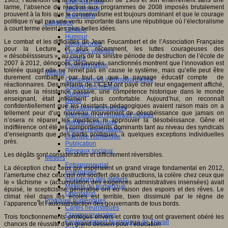
Jeux 4/12 ans
larme, l’absence de réaction aux programmes de 2008 imposés brutalement
Jeux sérieux
prouvent à la fois que le conservatisme est toujours dominant et que le courage
Jeux vidéo
politique n’est pas une vertu importante dans une république où l’électoralisme
Langages
à court terme éteint les plus belles idées.
Ecriture
Humour
Le combat et les difficultés de Jean Foucambert et de l’Association Française
Langue orale
pour la Lecture, et plus récemment, les luttes courageuses des
Langues vivantes
« désobéissseurs », au cours de la sinistre période de destruction de l’école de
Lecture
2007 à 2012, dénoncés, désavoués, sanctionnés montrent que l’innovation est
Programmation
tolérée quand elle ne remet pas en cause le système, mais qu’elle peut être
Médias
durement combattue par tout ce que le paysage éducatif compte de
Compétences informationnelles
réactionnaires. Des militants de l’ICEM ont payé cher leur engagement affiché,
Culture des médias
alors que la résistance passive, une compétence historique dans le monde
Curation
enseignant, était infiniment plus confortable. Aujourd’hui, on reconnaît
Droits
confidentiellement que les résistants pédagogiques avaient raison mais on a
Education aux médias
tellement peur d’un nouveau mouvement de désobéissance que jamais on
Information et nouveaux médias
n’osera ni réparer les injustices ni approuver la désobéissance. Gêne et
Identité numérique
indifférence ont été les comportements dominants tant au niveau des syndicats
Internet responsable
d’enseignants que des partis politiques, à quelques exceptions individuelles
Littératie numérique
près.
Publication
Réseaux sociaux
Les dégâts sont considérables et difficilement réversibles.
Métiers
Entrepreneuriat
La déception chez ceux qui espéraient un grand virage fondamental en 2012,
Entreprises
l’amertume chez ceux qui ont souffert des destructions, la colère chez ceux que
Evolutions des métiers
le « tâchisme » (accumulation des exigences administratives insensées) avait
Métiers du numérique
épuisé, le scepticisme généralisé ont eu raison des espoirs et des rêves. Le
Orientation
climat réel dans les écoles est terrible, bien dissimulé par le règne de
Pratiques numériques
l’apparence et l’autosatisfaction des gouvernants de tous bords.
Cartes heuristiques
Classes inversées
Trois fonctionnements protégés envers et contre tout ont gravement obéré les
Environnement Numérique de Travail
chances de réussite d’un grand dessein pour l’éducation