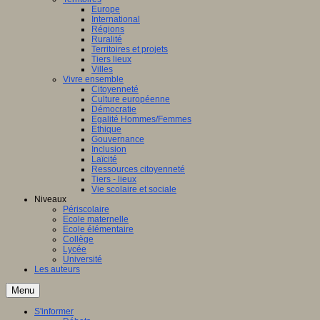
Europe
International
Régions
Ruralité
Territoires et projets
Tiers lieux
Villes
Vivre ensemble
Citoyenneté
Culture européenne
Démocratie
Egalité Hommes/Femmes
Ethique
Gouvernance
Inclusion
Laïcité
Ressources citoyenneté
Tiers - lieux
Vie scolaire et sociale
Niveaux
Périscolaire
Ecole maternelle
Ecole élémentaire
Collège
Lycée
Université
Les auteurs
Menu
S'informer