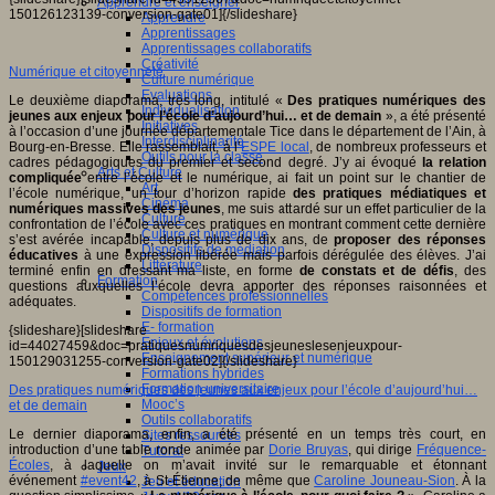
Apprendre et enseigner
150126123139-conversion-gate01]{/slideshare}
Apprendre
Apprentissages
Apprentissages collaboratifs
Créativité
Numérique et citoyenneté
Culture numérique
Evaluations
Le deuxième diaporama, très long, intitulé «
Des pratiques numériques des
Individualisation
jeunes aux enjeux pour l’école d’aujourd’hui… et de demain
», a été présenté
Initiatives
à l’occasion d’une journée départementale Tice dans le département de l’Ain, à
Interdisciplinarité
Bourg-en-Bresse. Elle rassemblait, à l’
ESPE local
, de nombreux professeurs et
Outils pour la classe
cadres pédagogiques du premier et second degré. J’y ai évoqué
la relation
Arts et Culture
compliquée
entre l’école et le numérique, ai fait un point sur le chantier de
Art
l’école numérique, un tour d’horizon rapide
des pratiques médiatiques et
Cinéma
numériques massives des jeunes
, me suis attardé sur un effet particulier de la
Culture
confrontation de l’école avec ces pratiques en montrant comment cette dernière
Culture et numérique
s’est avérée incapable, depuis plus de dix ans, de
proposer des réponses
Dispositifs de médiation
éducatives
à une expression libérée mais parfois dérégulée des élèves. J’ai
Littérature
terminé enfin en dressant ma liste, en forme
de constats et de défis
, des
Formation
questions auxquelles l’école devra apporter des réponses raisonnées et
Compétences professionnelles
adéquates.
Dispositifs de formation
E- formation
{slideshare}[slideshare
Enjeux et évolutions
id=44027459&doc=pratiquesnumriquesdesjeuneslesenjeuxpour-
Enseignement supérieur et numérique
150129031255-conversion-gate02]{/slideshare}
Formations hybrides
Formation universitaire
Des pratiques numériques des jeunes aux enjeux pour l’école d’aujourd’hui…
Mooc’s
et de demain
Outils collaboratifs
Le dernier diaporama, enfin, a été présenté en un temps très court, en
Sites ressources
introduction d’une table ronde animée par
Dorie Bruyas
, qui dirige
Fréquence-
Tutorat
Écoles
, à laquelle on m’avait invité sur le remarquable et étonnant
Jeux
événement
#event42
, à St-Étienne, de même que
Caroline Jouneau-Sion
. À la
Jeu et éducation