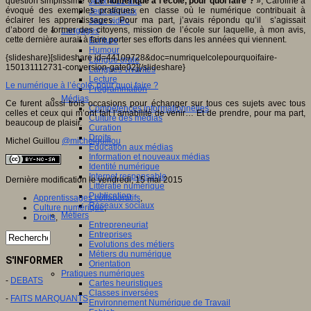
question simplissime «
Le numérique à l’école, pour quoi faire ?
», Caroline a
Jeux 4/12 ans
évoqué des exemples pratiques en classe où le numérique contribuait à
Jeux sérieux
éclairer les apprentissages. Pour ma part, j’avais répondu qu’il s’agissait
Jeux vidéo
d’abord de former des citoyens, mission de l’école sur laquelle, à mon avis,
Langages
cette dernière aurait à faire porter ses efforts dans les années qui viennent.
Ecriture
Humour
{slideshare}[slideshare id=44109728&doc=numriquelcolepourquoifaire-
Langue orale
150131112731-conversion-gate02]{/slideshare}
Langues vivantes
Lecture
Le numérique à l’école, pour quoi faire ?
Programmation
Médias
Ce furent aussi trois occasions pour échanger sur tous ces sujets avec tous
Compétences informationnelles
celles et ceux qui m’ont fait l’amabilité de venir… Et de prendre, pour ma part,
Culture des médias
beaucoup de plaisir.
Curation
Droits
Michel Guillou
@michelguillou
Education aux médias
Information et nouveaux médias
Identité numérique
Internet responsable
Dernière modification le vendredi, 15 mai 2015
Littératie numérique
Publication
Apprentissages collaboratifs
,
Réseaux sociaux
Culture numérique
,
Métiers
Droits
,
Entrepreneuriat
Entreprises
Evolutions des métiers
Métiers du numérique
S'INFORMER
Orientation
Pratiques numériques
-
DEBATS
Cartes heuristiques
Classes inversées
-
FAITS MARQUANTS
Environnement Numérique de Travail