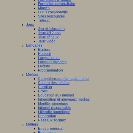
Formation universitaire
Mooc’s
Outils collaboratifs
Sites ressources
Tutorat
Jeux
Jeu et éducation
Jeux 4/12 ans
Jeux sérieux
Jeux vidéo
Langages
Ecriture
Humour
Langue orale
Langues vivantes
Lecture
Programmation
Médias
Compétences informationnelles
Culture des médias
Curation
Droits
Education aux médias
Information et nouveaux médias
Identité numérique
Internet responsable
Littératie numérique
Publication
Réseaux sociaux
Métiers
Entrepreneuriat
Entreprises