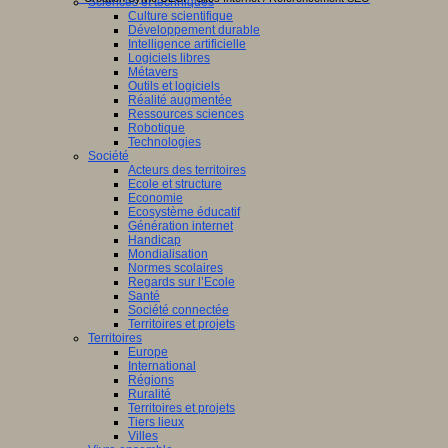
Sciences et techniques
Culture scientifique
Développement durable
Intelligence artificielle
Logiciels libres
Métavers
Outils et logiciels
Réalité augmentée
Ressources sciences
Robotique
Technologies
Société
Acteurs des territoires
Ecole et structure
Economie
Ecosystème éducatif
Génération internet
Handicap
Mondialisation
Normes scolaires
Regards sur l’Ecole
Santé
Société connectée
Territoires et projets
Territoires
Europe
International
Régions
Ruralité
Territoires et projets
Tiers lieux
Villes