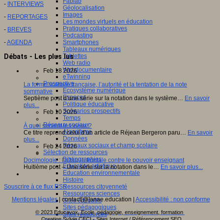
Fablab
-
INTERVIEWS
Géolocalisation
Images
-
REPORTAGES
Les mondes virtuels en éducation
Pratiques collaboratives
-
BREVES
Podcasting
-
AGENDA
Smartphones
Tableaux numériques
Débats - Les plus lus
Tablettes
Web radio
Webdocumentaire
Feb 18 2026
eTwinning
Prospective
La forme scolaire française, l’autorité et la tentation de la note
Ecosystème numérique
sommative
Espaces
Septième post d’une série sur la notation dans le système…
En savoir
Politique éducative
plus...
Scénarios prospectifs
Feb 10 2026
Temps
Réseaux sociaux
À quoi servent les vieux ?
Algorithme
Ce titre reprend celui d’un article de Réjean Bergeron paru…
En savoir
Données
plus...
Réseaux sociaux et champ scolaire
Feb 24 2026
Sélection de ressources
Bibliographies
Docimologie : l’attaque frontale contre le pouvoir enseignant
Education artistique
Huitième post – Une série sur la notation dans le…
En savoir plus...
Education environnementale
Histoire
Souscrire à ce flux RSS
Ressources citoyenneté
Ressources sciences
Mentions légales
| contact[@]anae.education |
Accessibilité : non conforme
Sites éducatifs
Sites pédagogiques
© 2023 Educavox, Ecole, pédagogie, enseignement, formation
Sites ressources
Creation Sylvie CECI - Sites Internet / Référencement SEO