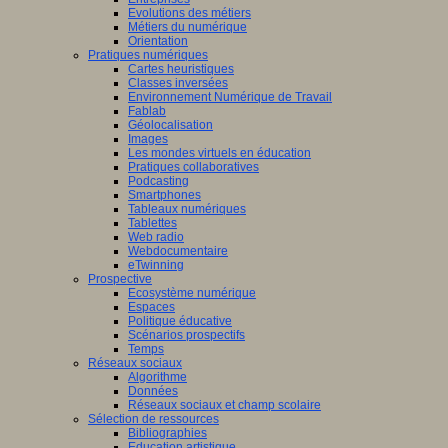
Evolutions des métiers
Métiers du numérique
Orientation
Pratiques numériques
Cartes heuristiques
Classes inversées
Environnement Numérique de Travail
Fablab
Géolocalisation
Images
Les mondes virtuels en éducation
Pratiques collaboratives
Podcasting
Smartphones
Tableaux numériques
Tablettes
Web radio
Webdocumentaire
eTwinning
Prospective
Ecosystème numérique
Espaces
Politique éducative
Scénarios prospectifs
Temps
Réseaux sociaux
Algorithme
Données
Réseaux sociaux et champ scolaire
Sélection de ressources
Bibliographies
Education artistique