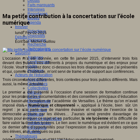
Débats
Faits marquants
Interviews
Reportages
Ma petite contribution à la concertation sur l’école
Brèves
numérique
Agenda
Innover
Didactique
lundi, Fév 02 2015
Dispositifs
Débats
Pédagogie
Écrit par Michel Guillou
Recherche
Technologies
Savoir(s)
Analyses
L'occasion m’a été donnée, en cette fin janvier 2015, d’intervenir trois fois
Conférences
devant des publics très différents à propos du numérique et des enjeux pour
Outils
l’école. Vous trouverez donc ci-dessous les trois diaporamas que j’ai présentés
Pratiques
et qui, comme d’habitude, m’ont servi de trame et de support aux conférences.
Acteurs de l'éducation
Animateurs
Trois circonstances différentes, trois contextes pour trois publics différents. Mais
Chercheurs
aussi, la même actualité…
Collectivités
Le premier a été présenté à l’occasion d’une session de formation continue
Editeurs
pour les professeurs documentalistes et des conseillers principaux d’éducation
EdTech
d’un bassin de formation de l’académie de Versailles. Le thème qu’on m’avait
Encadrement
imposé était «
Numérique et citoyenneté
», appliqué à l’école, bien sûr. Un
Enseignants
regret : je n’ai parlé que de manière évasive et rapide de l’exercice de la
Entreprises
démocratie scolaire par les élèves… J’aurais aimé prendre davantage de
Etudiants
temps pour évoquer ce sujet et, en particulier,
la vie lycéenne
et la difficulté de
Filières industrielles
faire valoir le droit des lycéens. Le lien avec le numérique est évident en ce que
Institutionnels
ce dernier offre d’opportunités pour l’expression de la parole et des opinions
Médiateurs
des élèves, élus, délégués ou pas.
Parents
Thématiques
{slideshare}[slideshare id=43912367&doc=numriqueetcitoyennet-