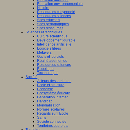
Education environnementale
Histoire
Ressources citoyenneté
Ressources sciences
Sites éducatifs
Sites pédagogiques
Sites ressources
Sciences et techniques
Culture scientifique
Développement durable
Intelligence artificielle
Logiciels libres
Métavers
Outils et logiciels
Réalité augmentée
Ressources sciences
Robotique
Technologies
Société
Acteurs des territoires
Ecole et structure
Economie
Ecosystème éducatif
Génération internet
Handicap
Mondialisation
Normes scolaires
Regards sur l’Ecole
Santé
Société connectée
Territoires et projets
Territoires