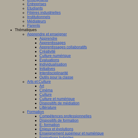
Entreprises
Etudiants
Filières industrielles
Institutionnels
Médiateurs
Parents
Thématiques
Apprendre et enseigner
Apprendre
Apprentissages
Apprentissages collaboratifs
Créativité
Culture numérique
Evaluations
Individualisation
Initiatives
Interdisciplinarité
Outils pour la classe
Arts et Culture
Art
Cinéma
Culture
Culture et numérique
Dispositifs de médiation
Littérature
Formation
Compétences professionnelles
Dispositifs de formation
E- formation
Enjeux et évolutions
Enseignement supérieur et numérique
Formations hybrides