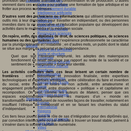
Sciences et techniques
promotion d’un modèle alternatif de consommation et de production. D’autres
Culture scientifique
viennent dans ces espaces pour parfaire une formation de type artistique et se
Développement durable
frotter aux process numériques.
Intelligence artificielle
D’autres sont des techniciens ou informaticiens
qui utilisent simplement les
Logiciels libres
outils mis à leur disposition pour travailler en indépendant, ou des personnes
Métavers
investies dans la vie associative et l’éducation populaire qui développent des
Outils et logiciels
activités dans le multimédia et la médiation sociale.
Réalité augmentée
Ressources sciences
On repère, enfin, des diplômés de droit, de sciences politiques, de sciences
Robotique
humaines ou des journaliste
s dont l’expérience professionnelle se caractérise
Technologies
par la pluridisciplinarité et l’instabilité ; en d’autres mots, un public dont le statut
Société
se situe aux marges du précariat et de l’indépendance.
Acteurs des territoires
Ecole et structure
Quel que soit l’itinéraire emprunté, les adeptes des makerspaces
Economie
fonctionnent en relatif décalage par rapport au reste de la société et ce
Ecosystème éducatif
sentiment de « marginalité » forge leur identité.
Génération internet
Handicap
Les activités conduites dans ces lieux brisent un certain nombre de
Mondialisation
frontières
: entre bidouillage et innovation finalisée, entre expertises
Normes scolaires
technologiques et expertises artistiques, entre célébration du faire et invention
Regards sur l’Ecole
du social, entre travail et loisirs ou non activité, entre amateurisme et
Santé
engagement professionnel, entre dissidence « politique » et capitalisme en
Société connectée
recomposition. On peut, comme les auteurs de
Makers
, penser que ces
Territoires et projets
espaces expérimentaux impriment les marques d’un « monde en
Territoires
transformation » et introduisent de nouvelles façons de travailler, notamment en
Europe
insufflant l’éthique du collaboratif et en se faisant les chantres du statut
International
d’indépendant.
Régions
Ruralité
Ces tiers lieux jouent aussi le rôle de sas d’intégration pour des diplômés qui,
Territoires et projets
par conviction intellectuelle ou par difficulté à trouver un travail stable, peinent à
Tiers lieux
s’insérer dans la société capitaliste numérisée.
Villes