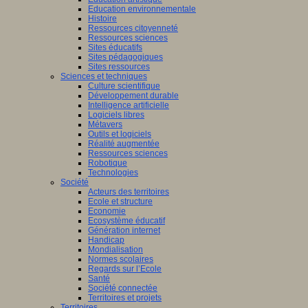
Education environnementale
Histoire
Ressources citoyenneté
Ressources sciences
Sites éducatifs
Sites pédagogiques
Sites ressources
Sciences et techniques
Culture scientifique
Développement durable
Intelligence artificielle
Logiciels libres
Métavers
Outils et logiciels
Réalité augmentée
Ressources sciences
Robotique
Technologies
Société
Acteurs des territoires
Ecole et structure
Economie
Ecosystème éducatif
Génération internet
Handicap
Mondialisation
Normes scolaires
Regards sur l’Ecole
Santé
Société connectée
Territoires et projets
Territoires