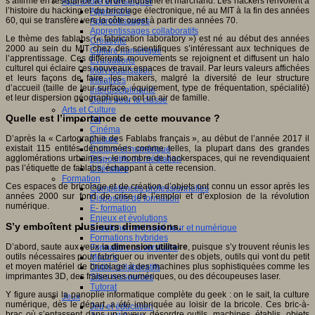
s’affirme en résistance à l’ordre industriel et marchand. Les hackers renvoient à
Apprendre et enseigner
l’histoire du hacking et du bricolage électronique, né au MIT à la fin des années
Apprendre
60, qui se transfère vers la côte ouest à partir des années 70.
Apprentissages
Apprentissages collaboratifs
Le thème des fablabs (« fabrication laboratory ») est né au début des années
Créativité
2000 au sein du MIT chez des scientifiques s’intéressant aux techniques de
Culture numérique
l’apprentissage. Ces différents mouvements se rejoignent et diffusent un halo
Evaluations
culturel qui éclaire ces nouveaux espaces de travail. Par leurs valeurs affichées
Individualisation
et leurs façons de faire, les makers, malgré la diversité de leur structure
Initiatives
d’accueil (taille de leur surface, équipement, type de fréquentation, spécialité)
Interdisciplinarité
et leur dispersion géographique, ont un air de famille.
Outils pour la classe
Arts et Culture
Quelle est l’importance de cette mouvance ?
Art
Cinéma
D’après la « Cartographie des Fablabs français », au début de l’année 2017 il
Culture
existait 115 entités dénommées comme telles, la plupart dans des grandes
Culture et numérique
agglomérations urbaines – le nombre de hackerspaces, qui ne revendiquaient
Dispositifs de médiation
pas l’étiquette de fablabs, échappant à cette recension.
Littérature
Formation
Ces espaces de bricolage et de création d’objets ont connu un essor après les
Compétences professionnelles
années 2000 sur fond de crise de l’emploi et d’explosion de la révolution
Dispositifs de formation
numérique.
E- formation
Enjeux et évolutions
S’y emboîtent plusieurs dimensions.
Enseignement supérieur et numérique
Formations hybrides
D’abord, saute aux yeux l
a dimension utilitaire
, puisque s’y trouvent réunis les
Formation universitaire
outils nécessaires pour fabriquer ou inventer des objets, outils qui vont du petit
Mooc’s
et moyen matériel de bricolage à des machines plus sophistiquées comme les
Outils collaboratifs
imprimantes 3D, des fraiseuses numériques, ou des découpeuses laser.
Sites ressources
Tutorat
Y figure aussi la panoplie informatique complète du geek : on le sait, la culture
Jeux
numérique, dès le départ, a été imbriquée au loisir de la bricole. Ces bric-à-
Jeu et éducation
brac où s’entassent dans un joyeux désordre outils, machines, établis, objets