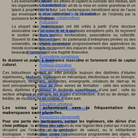
Fablab
Ces événements attirent les affidés et captent la curiosité des médias, tant
Géolocalisation
les organisateurs manifestent un art de la mise en scène grandiose et un
Images
talent à prophétiser le futur. Les hackerspaces bénéficient ainsi de l’aura
Les mondes virtuels en éducation
qui enveloppe le rêve californien – la ré-invention de l’individu par la
Pratiques collaboratives
puissance technologique.
Podcasting
Smartphones
La plupart des makerspaces ont été créés à partir d’une structure
Tableaux numériques
associative ou d’un collectif, et, à quelques exceptions près, ils reçoivent
Tablettes
le soutien d’acteurs publics territorialisés, associations ou collectifs.
Web radio
Souvent ils fonctionnent avec du partenariat d’entreprises privées ou des
Webdocumentaire
universités, et certains deviennent progressivement des appendices du
eTwinning
monde économique, ou ouvrent des espaces de coworking payants ; mais
Prospective
beaucoup connaissent une fragilité financière.
Ecosystème numérique
Ils drainent un public à dominance masculine et fortement doté de capital
Espaces
culturel.
Politique éducative
Scénarios prospectifs
Ces bidouilleurs abritent en effet presque toujours des diplômés d’études
Temps
supérieures : étudiants, ingénieurs en mécanique, électronique ou en biologie,
Réseaux sociaux
développeurs, designers, architectes, enseignants, créateurs de start-up. Ils
Algorithme
sont principalement issus de deux veines de formation : celle des sciences
Données
dures, diplômes d’ingénieur et doctorats scientifiques, d’une part ; celle du
Réseaux sociaux et champ scolaire
secteur artistique et littéraire, les écoles d’architecture, d’art ou de design, de
Sélection de ressources
théâtre, de musique ou de cinéma, d’autre part.
Bibliographies
Education artistique
Les voies qui acheminent vers la fréquentation des
Education environnementale
makerspaces sont plurielles.
Histoire
Ressources citoyenneté
Ressources sciences
Pour une partie des participants, surtout les ingénieurs, elle dérive d’un
Sites éducatifs
choix politique
: la défense des valeurs du vrai logiciel libre (celui qui n’est pas
Sites pédagogiques
récupéré par l’industrie et la génération de valeur), ou le militantisme
Sites ressources
écologique – mobilisation contre l’obsolescence programmée des objets, et