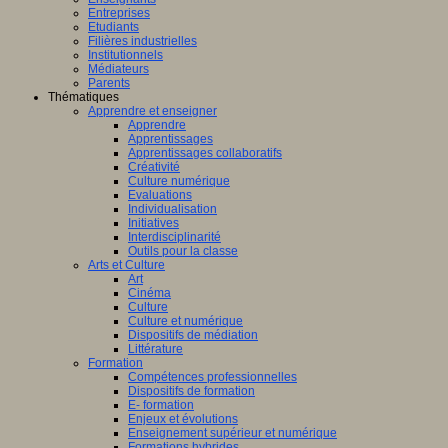
Entreprises
Etudiants
Filières industrielles
Institutionnels
Médiateurs
Parents
Thématiques
Apprendre et enseigner
Apprendre
Apprentissages
Apprentissages collaboratifs
Créativité
Culture numérique
Evaluations
Individualisation
Initiatives
Interdisciplinarité
Outils pour la classe
Arts et Culture
Art
Cinéma
Culture
Culture et numérique
Dispositifs de médiation
Littérature
Formation
Compétences professionnelles
Dispositifs de formation
E- formation
Enjeux et évolutions
Enseignement supérieur et numérique
Formations hybrides