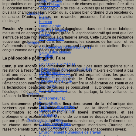
Jeux 4/12 ans
improbables et en devenir et une multitude de choses qui pourraient être utiles
Jeux sérieux
à l’occasion forment le décor typique de ces lieux cultes qui ressemblent parfois
Jeux vidéo
plus à la chambre de Harry Potter qu’au garage bien ordonné d’un bricoleur du
Langages
dimanche. D’autres fablabs, en revanche, présentent l’allure d’un atelier
Ecriture
d’usinage.
Humour
Langue orale
Ensuite, s’y exerce une activité pédagogique
: dans ces lieux on fabrique,
Langues vivantes
mais aussi on apprend à fabriquer, grâce à l’esprit collaboratif qui veut que l’on
Lecture
s’entraide et que l’on s’applique à partager le savoir. Cette culture de l’échange
Programmation
trouve son prolongement dans les réunions, les séances de formation et les
Médias
événements conviviaux et festifs qui ponctuent l’agenda de ces ateliers : ils sont
Compétences informationnelles
conçus comme des espaces de sociabilité.
Culture des médias
Curation
La philosophie politique du Faire
Droits
Education aux médias
Enfin, y est ancrée une dimension militante
: ces lieux prospèrent sur la
Information et nouveaux médias
résistance à l’essor du capitalisme bureaucratisé. Les makers expriment à bas
Identité numérique
bruit une révolte contre le travail tel qu’il est organisé dans les grandes
Internet responsable
organisations et entendent promouvoir le Faire comme source de
Littératie numérique
l’émancipation individuelle et collective. Derrière la célébration de l’outil et de
Publication
la technologie, beaucoup de causes se bousculent : l’autonomie individuelle,
Réseaux sociaux
l’écologie, l’élévation par la connaissance, le partage, la bienveillance, la
Métiers
création du bien commun.
Entrepreneuriat
Entreprises
Les documents présentant ces lieux-tiers usent de la rhétorique des
Evolutions des métiers
hackers qui exalte la notion de liberté :
de la liberté d’expression,
Métiers du numérique
d’information et de mouvement à la liberté d’entreprendre, et ses
Orientation
prolongements économiques. Un monde commun se dégage alors, façonné
Pratiques numériques
par une philosophie sociale qui s’enracine dans les origines de l’internet et qui
Cartes heuristiques
se chante dans des happenings d’envergure mondiales (Burning Man,
Classes inversées
rassemblements du Chaos Computer Club, sommets et happenings divers).
Environnement Numérique de Travail