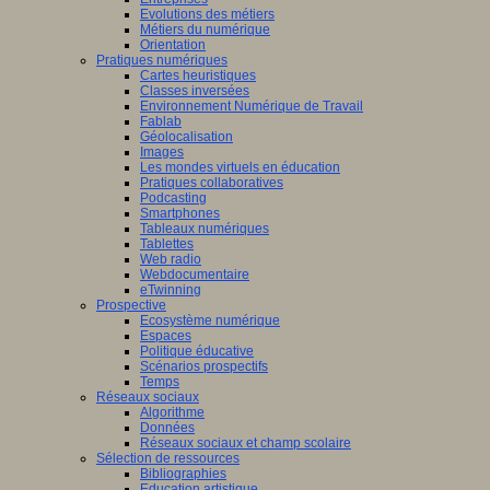
Evolutions des métiers
Métiers du numérique
Orientation
Pratiques numériques
Cartes heuristiques
Classes inversées
Environnement Numérique de Travail
Fablab
Géolocalisation
Images
Les mondes virtuels en éducation
Pratiques collaboratives
Podcasting
Smartphones
Tableaux numériques
Tablettes
Web radio
Webdocumentaire
eTwinning
Prospective
Ecosystème numérique
Espaces
Politique éducative
Scénarios prospectifs
Temps
Réseaux sociaux
Algorithme
Données
Réseaux sociaux et champ scolaire
Sélection de ressources
Bibliographies
Education artistique