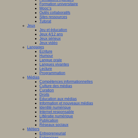
Formation universitaire
Mooc’s
Outils collaboratifs
Sites ressources
Tutorat
Jeux
Jeu et éducation
Jeux 4/12 ans
Jeux sérieux
Jeux vidéo
Langages
Ecriture
Humour
Langue orale
Langues vivantes
Lecture
Programmation
Médias
Compétences informationnelles
Culture des médias
Curation
Droits
Education aux médias
Information et nouveaux médias
Identité numérique
Internet responsable
Littératie numérique
Publication
Réseaux sociaux
Métiers
Entrepreneuriat
Entreprises