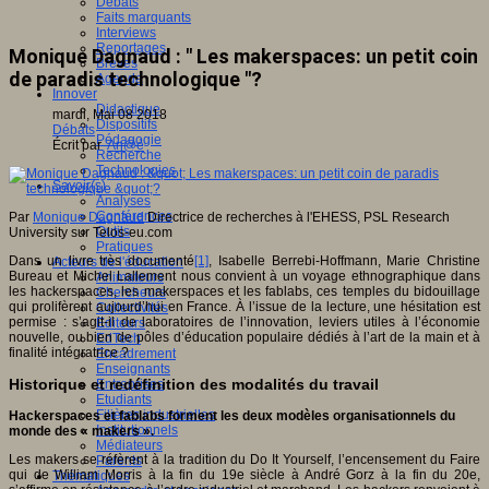
Débats
Faits marquants
Interviews
Reportages
Monique Dagnaud : " Les makerspaces: un petit coin
Brèves
de paradis technologique "?
Agenda
Innover
Didactique
mardi, Mai 08 2018
Dispositifs
Débats
Pédagogie
Écrit par
An@é
Recherche
Technologies
Savoir(s)
Analyses
Conférences
Par
Monique Dagnaud
Directrice de recherches à l'EHESS, PSL Research
Outils
University sur Telos-eu.com
Pratiques
Dans un livre très documenté
[1]
, Isabelle Berrebi-Hoffmann, Marie Christine
Acteurs de l'éducation
Bureau et Michel Lallement nous convient à un voyage ethnographique dans
Animateurs
les hackerspaces, les makerspaces et les fablabs, ces temples du bidouillage
Chercheurs
qui prolifèrent aujourd’hui en France. À l’issue de la lecture, une hésitation est
Collectivités
permise : s’agit-il de laboratoires de l’innovation, leviers utiles à l’économie
Editeurs
nouvelle, ou bien de pôles d’éducation populaire dédiés à l’art de la main et à
EdTech
finalité intégratrice ?
Encadrement
Enseignants
Historique et redéfinition des modalités du travail
Entreprises
Etudiants
Filières industrielles
Hackerspaces et fablabs forment les deux modèles organisationnels du
Institutionnels
monde des « makers ».
Médiateurs
Les makers se réfèrent à la tradition du Do It Yourself, l’encensement du Faire
Parents
qui de William Morris à la fin du 19e siècle à André Gorz à la fin du 20e,
Thématiques