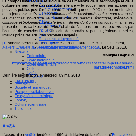
Vivre ensemble
La composante sociale et ludique de ces maisons de la technologie et de la
Citoyenneté
culture ne peut être passée sous silence
– le soutien que leur attribue les
Culture européenne
pouvoirs publics peut être comparé à la politique des MJC menée en direction
Démocratie
de la jeunesse. «
C’est une communauté de passionnés qui se sont retroussé
Egalité Hommes/Femmes
les manches pour faire leur petit coin de paradis électrique, mécanique,
Ethique
chimique et biologique : enfin le terrain de jeu dont on rêvait tous ! » :
ainsi est
Gouvernance
présenté dans sa brochure l’ElectroLab de Nanterre, un des lieux visités par
Inclusion
l’équipe de chercheurs.
«
Un coin de paradis » pour ingénieurs rebelles,
Laïcité
intellos précaires et autres bricoleurs inspirés.
Ressources citoyenneté
Tiers - lieux
[1]
Isabelle Berrebi-Hoffmann, Marie Christine Bureau et Michel Lallement,
Vie scolaire et sociale
Makers. Enquête sur les laboratoires du changement social
, Le Seuil, 2018.
Niveaux
Monique Dagnaud
Périscolaire
Ecole maternelle
https://www.telos-eu.com/fr/societe/les-makerspaces-un-petit-coin-de-
Ecole élémentaire
paradis-technolog.html
Collège
Lycée
Dernière modification le mercredi, 09 mai 2018
Université
Les auteurs
Bibliographie
,
Société et numérique
,
Pratiques collaboratives
,
Ecosystème numérique
,
Fablab
,
Culture scientifique
,
Tiers lieux
,
An@é
L’association
An@é
, fondée en 1996, à l’initiative de la création d’
Educavox
en