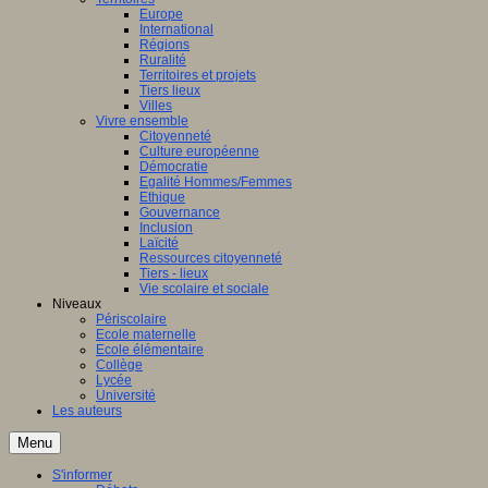
Europe
International
Régions
Ruralité
Territoires et projets
Tiers lieux
Villes
Vivre ensemble
Citoyenneté
Culture européenne
Démocratie
Egalité Hommes/Femmes
Ethique
Gouvernance
Inclusion
Laïcité
Ressources citoyenneté
Tiers - lieux
Vie scolaire et sociale
Niveaux
Périscolaire
Ecole maternelle
Ecole élémentaire
Collège
Lycée
Université
Les auteurs
Menu
S'informer