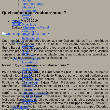
Débats
Faits marquants
Interviews
Reportages
Quel numérique voulons-nous ?
Brèves
Agenda
mardi, Mar 26 2019
Innover
Débats
Didactique
Écrit par
Desvergne Marcel
Dispositifs
Pédagogie
Recherche
Technologies
Quel numérique allons-nous léguer aux générations futures ? Le numérique
Savoir(s)
que nous développons est-il à la hauteur des enjeux contemporains ? Le
Analyses
Grand Barouf numérique accueille le tout premier temps fort de cette démarche
Conférences
collective proposée par la FING et portée par plus de 1000 signataires, visant à
Outils
construire un numérique plus équitable, plus émancipateur, plus attentif aux
Pratiques
libertés et plus soucieux des enjeux écologiques.
Acteurs de l'éducation
Animateurs
Reset : Quel numérique voulons-nous ?
Chercheurs
Collectivités
Pour échanger et débattre, les intervenants (e)s
:
Giulia Reboa
, Référente
Editeurs
Asile et intégration, DRJSCS Hauts-de-France et porte un regard particulier sur
EdTech
les enjeux du service public comme Présidente de l’association Fonction
Encadrement
Publique du 21e siècle,
Sajwa Toko
, Présidente, Conseil National du
Enseignants
Numérique, Fondatrice et Présidente de BECOMTECH, association nationale
Entreprises
qui œuvre pour la parité dans le numérique et l’informatique. Elle débute sa
Etudiants
carrière au Bénin dans les télécommunications et y dirige une chaîne de
Filières industrielles
télévision privée,
Akim Oural,
Conseiller en charge de l'économie numérique,
Institutionnels
Métropole Européenne de Lille et adjoint à la mairie de Lille, spécialiste de la
Médiateurs
transition digitale et des impacts sur les territoires,
Philippe Lemoine
, Président,
Parents
FING et du Forum d’Action Modernités. Il a dirigé des grands groupes (Galeries
Thématiques
Lafayette, LASER)et anime ces échanges.