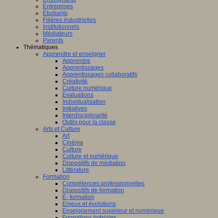
Entreprises
Etudiants
Filières industrielles
Institutionnels
Médiateurs
Parents
Thématiques
Apprendre et enseigner
Apprendre
Apprentissages
Apprentissages collaboratifs
Créativité
Culture numérique
Evaluations
Individualisation
Initiatives
Interdisciplinarité
Outils pour la classe
Arts et Culture
Art
Cinéma
Culture
Culture et numérique
Dispositifs de médiation
Littérature
Formation
Compétences professionnelles
Dispositifs de formation
E- formation
Enjeux et évolutions
Enseignement supérieur et numérique
Formations hybrides