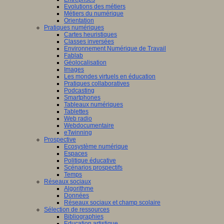
Evolutions des métiers
Métiers du numérique
Orientation
Pratiques numériques
Cartes heuristiques
Classes inversées
Environnement Numérique de Travail
Fablab
Géolocalisation
Images
Les mondes virtuels en éducation
Pratiques collaboratives
Podcasting
Smartphones
Tableaux numériques
Tablettes
Web radio
Webdocumentaire
eTwinning
Prospective
Ecosystème numérique
Espaces
Politique éducative
Scénarios prospectifs
Temps
Réseaux sociaux
Algorithme
Données
Réseaux sociaux et champ scolaire
Sélection de ressources
Bibliographies
Education artistique