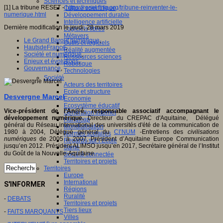
Sciences et techniques
[1] La tribune RESET -
https://reset.fing.org/tribune-reinventer-le-
Culture scientifique
numerique.html
Développement durable
Intelligence artificielle
Dernière modification le jeudi, 28 mars 2019
Logiciels libres
Métavers
Le Grand Barouf numérique
,
Outils et logiciels
HautsdeFrance
,
Réalité augmentée
Société et numérique
,
Ressources sciences
Enjeux et évolutions
,
Robotique
Gouvernance
,
Technologies
Société
Acteurs des territoires
Ecole et structure
Desvergne Marcel
Economie
Ecosystème éducatif
Vice-président de l’An@é, responsable associatif accompagnant le
Génération internet
développement numérique.
Directeur du CREPAC d'Aquitaine, Délégué
Handicap
général du Réseau international des universités d'été de la communication de
Mondialisation
1980 à 2004, Délégué général du
CI’NUM
-Entretiens des
civilisations
Normes scolaires
numériques
de 2005 à 2007, Président d’Aquitaine Europe Communication
Regards sur l’Ecole
jusqu’en 2012. Président ALIMSO jusqu’en 2017, Secrétaire général de l’Institut
Santé
du Goût de la Nouvelle-Aquitaine.
Société connectée
Territoires et projets
Territoires
Europe
International
S'INFORMER
Régions
Ruralité
-
DEBATS
Territoires et projets
Tiers lieux
-
FAITS MARQUANTS
Villes