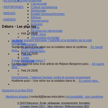
Vivre ensemble
-
INTERVIEWS
Citoyenneté
-
REPORTAGES
Culture européenne
Démocratie
-
BREVES
Egalité Hommes/Femmes
Ethique
-
AGENDA
Gouvernance
Inclusion
Débats - Les plus lus
Laïcité
Ressources citoyenneté
Feb 18 2026
Tiers - lieux
Vie scolaire et sociale
La forme scolaire française, l’autorité et la tentation de la note
Niveaux
sommative
Périscolaire
Septième post d’une série sur la notation dans le système…
En savoir
Ecole maternelle
plus...
Ecole élémentaire
Feb 10 2026
Collège
Lycée
À quoi servent les vieux ?
Université
Ce titre reprend celui d’un article de Réjean Bergeron paru…
En savoir
Les auteurs
plus...
Feb 24 2026
Docimologie : l’attaque frontale contre le pouvoir enseignant
Huitième post – Une série sur la notation dans le…
En savoir plus...
Souscrire à ce flux RSS
Mentions légales
| contact[@]anae.education |
Accessibilité : non conforme
© 2023 Educavox, Ecole, pédagogie, enseignement, formation
Creation Sylvie CECI - Sites Internet / Référencement SEO