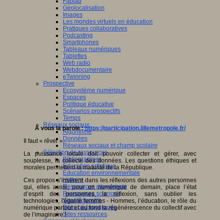
Fablab
Géolocalisation
Images
Les mondes virtuels en éducation
Pratiques collaboratives
Podcasting
Smartphones
Tableaux numériques
Tablettes
Web radio
Webdocumentaire
eTwinning
Prospective
Ecosystème numérique
Espaces
Politique éducative
Scénarios prospectifs
Temps
Réseaux sociaux
A vous la parole :
https://participation.lillemetropole.fr/
Algorithme
Données
Il faut « rêver ».
Réseaux sociaux et champ scolaire
Sélection de ressources
La puissance locale doit pouvoir collecter et gérer, avec
Bibliographies
souplesse, la collecte des données. Les questions éthiques et
Education artistique
morales permettent la maturité de la République.
Education environnementale
Histoire
Ces propos s’insèrent dans les réflexions des autres personnes
Ressources citoyenneté
qui, elles aussi, pour un numérique de demain, place l’état
Ressources sciences
d’esprit des personnes, la réflexion, sans oublier les
Sites éducatifs
technologies, l'égalité femmes - Hommes, l’éducation, le rôle du
Sites pédagogiques
numérique partout et au fond la régénérescence du collectif avec
Sites ressources
de l’imaginaire !