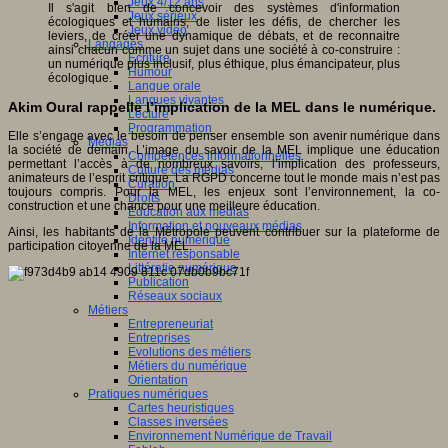
Jeux 4/12 ans
Il s'agit bien de concevoir des systèmes d'information
Jeux sérieux
écologiques et humains, de lister les défis, de chercher les
Jeux vidéo
leviers, de créer une dynamique de débats, et de reconnaitre
Langages
ainsi chacun comme un sujet dans une société à co-construire :
Ecriture
un numérique plus inclusif, plus éthique, plus émancipateur, plus
Humour
écologique.
Langue orale
Langues vivantes
Akim Oural rappelle l’implication de la MEL dans le numérique.
Lecture
Programmation
Elle s’engage avec le besoin de penser ensemble son avenir numérique dans
Médias
la société de demain. L’image du savoir de la MEL implique une éducation
Compétences informationnelles
permettant l’accès à de nombreux savoirs, l’implication des professeurs,
Culture des médias
animateurs de l’esprit critique. La RGPD concerne tout le monde mais n’est pas
Curation
toujours compris. Pour la MEL, les enjeux sont l’environnement, la co-
Droits
construction et une chance pour une meilleure éducation.
Education aux médias
Information et nouveaux médias
Ainsi, les habitants de la Métropole peuvent contribuer sur la plateforme de
Identité numérique
participation citoyenne de la MEL.
Internet responsable
Littératie numérique
Publication
Réseaux sociaux
Métiers
Entrepreneuriat
Entreprises
Evolutions des métiers
Métiers du numérique
Orientation
Pratiques numériques
Cartes heuristiques
Classes inversées
Environnement Numérique de Travail