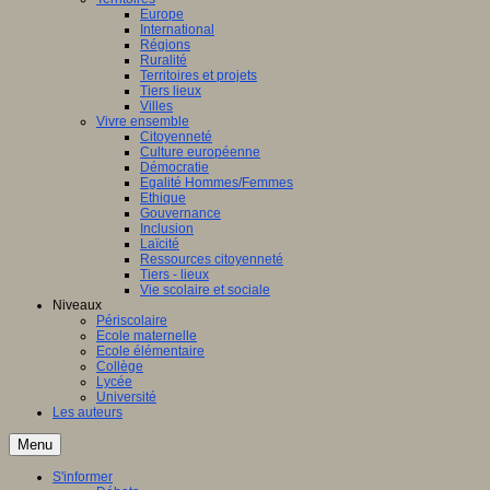
Europe
International
Régions
Ruralité
Territoires et projets
Tiers lieux
Villes
Vivre ensemble
Citoyenneté
Culture européenne
Démocratie
Egalité Hommes/Femmes
Ethique
Gouvernance
Inclusion
Laïcité
Ressources citoyenneté
Tiers - lieux
Vie scolaire et sociale
Niveaux
Périscolaire
Ecole maternelle
Ecole élémentaire
Collège
Lycée
Université
Les auteurs
Menu
S'informer