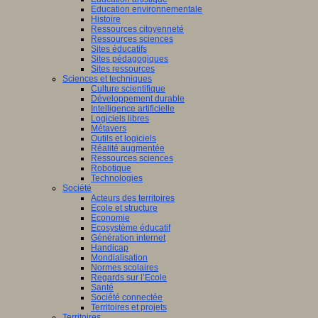
Education environnementale
Histoire
Ressources citoyenneté
Ressources sciences
Sites éducatifs
Sites pédagogiques
Sites ressources
Sciences et techniques
Culture scientifique
Développement durable
Intelligence artificielle
Logiciels libres
Métavers
Outils et logiciels
Réalité augmentée
Ressources sciences
Robotique
Technologies
Société
Acteurs des territoires
Ecole et structure
Economie
Ecosystème éducatif
Génération internet
Handicap
Mondialisation
Normes scolaires
Regards sur l’Ecole
Santé
Société connectée
Territoires et projets
Territoires