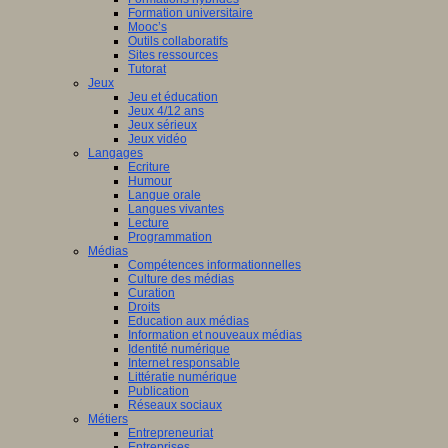
Formation universitaire
Mooc’s
Outils collaboratifs
Sites ressources
Tutorat
Jeux
Jeu et éducation
Jeux 4/12 ans
Jeux sérieux
Jeux vidéo
Langages
Ecriture
Humour
Langue orale
Langues vivantes
Lecture
Programmation
Médias
Compétences informationnelles
Culture des médias
Curation
Droits
Education aux médias
Information et nouveaux médias
Identité numérique
Internet responsable
Littératie numérique
Publication
Réseaux sociaux
Métiers
Entrepreneuriat
Entreprises