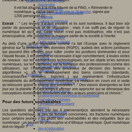
Apprendre et enseigner
Apprendre
Il est fait allusion à la riche tribune de la FING, « Réinventer le
Apprentissages
numérique », parue dans
le Monde le 26 janvier
, signée par
Apprentissages collaboratifs
1200 personnes.[1]
Créativité
Culture numérique
Extrait
: " Les leviers d’action existent et ils sont nombreux. Il faut bien sûr
Evaluations
parler de gouvernance et de régulation ; mais il ne suffit pas de réguler le
Individualisation
numérique tel qu’il est. Cette vision n’est pas mobilisatrice, elle n’est pas
Initiatives
émancipatrice, elle condamne la majeure partie de la société à l’inertie.
Interdisciplinarité
Outils pour la classe
Au delà d’une action législative comme l’a fait l’Europe avec le règlement
Arts et Culture
général sur la protection des données (RGPD), audelà des actions juridiques
Art
qui peuvent être menées pour lutter contre les positions dominantes et pour
Cinéma
l’équité fiscale, il est possible et nécessaire d’agir concrètement, à toutes sortes
Culture
de niveaux : sur les architectures technologiques, sur les objets et les services
Culture et numérique
numériques, sur les interfaces, sur la formation des professionnels comme des
Dispositifs de médiation
utilisateurs, sur l’intelligibilité des processus de décision (les fameux «
Littérature
algorithmes »), sur le développement des biens communs (standards,
Formation
connaissances, données, logiciels…) qui représentent l’infrastructure
Compétences professionnelles
immatérielle du développement numérique. La mutation en cours est si vaste
Dispositifs de formation
qu’elleouvre grand le champ des possibles."..." Des visions divergentes se font
E- formation
jour sur la planète et il est temps d’affirmer une approche qui se démarque des
Enjeux et évolutions
conceptions dominantes structurées par des acteurs américains et chinois."
Enseignement supérieur et numérique
Formations hybrides
Pour des futurs souhaitables
Formation universitaire
Mooc’s
Les questions abordées par les 4 intervenant(e)s abordent la nécessaire
Outils collaboratifs
inclusion numérique, le peu de femmes concernées, les fractures numériques
Sites ressources
pour certains jeunes - ou plutôt d
es vulnérabilités et des inégalités face au
Tutorat
numérique -
un besoin de philosophie et d’éthique numérique. Quel numérique
Jeux
doit-on léguer ?
Jeu et éducation