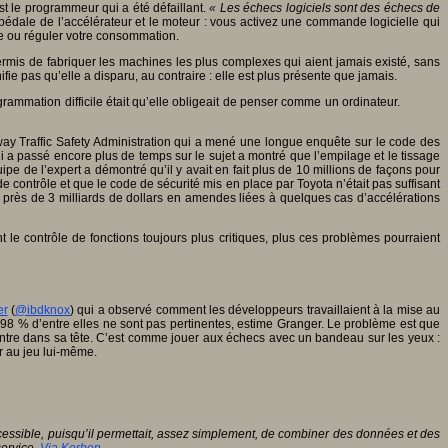
est le programmeur qui a été défaillant.
« Les échecs logiciels sont des échecs de
la pédale de l’accélérateur et le moteur : vous activez une commande logicielle qui
ure ou réguler votre consommation.
rmis de fabriquer les machines les plus complexes qui aient jamais existé, sans
ie pas qu’elle a disparu, au contraire : elle est plus présente que jamais.
rammation difficile était qu’elle obligeait de penser comme un ordinateur.
hway Traffic Safety Administration qui a mené une longue enquête sur le code des
ui a passé encore plus de temps sur le sujet a montré que l’empilage et le tissage
e de l’expert a démontré qu’il y avait en fait plus de 10 millions de façons pour
de contrôle et que le code de sécurité mis en place par Toyota n’était pas suffisant
ayé près de 3 milliards de dollars en amendes liées à quelques cas d’accélérations
 le contrôle de fonctions toujours plus critiques, plus ces problèmes pourraient
er
(
@ibdknox
) qui a observé comment les développeurs travaillaient à la mise au
t 98 % d’entre elles ne sont pas pertinentes, estime Granger. Le problème est que
ncontre dans sa tête. C’est comme jouer aux échecs avec un bandeau sur les yeux :
r au jeu lui-même.
accessible, puisqu’il permettait, assez simplement, de combiner des données et des