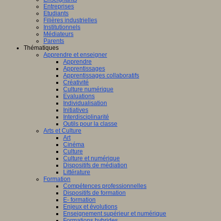
Entreprises
Etudiants
Filières industrielles
Institutionnels
Médiateurs
Parents
Thématiques
Apprendre et enseigner
Apprendre
Apprentissages
Apprentissages collaboratifs
Créativité
Culture numérique
Evaluations
Individualisation
Initiatives
Interdisciplinarité
Outils pour la classe
Arts et Culture
Art
Cinéma
Culture
Culture et numérique
Dispositifs de médiation
Littérature
Formation
Compétences professionnelles
Dispositifs de formation
E- formation
Enjeux et évolutions
Enseignement supérieur et numérique
Formations hybrides