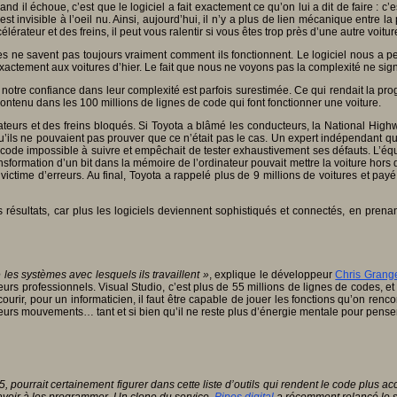
d il échoue, c’est que le logiciel a fait exactement ce qu’on lui a dit de faire : c’
t invisible à l’oeil nu. Ainsi, aujourd’hui, il n’y a plus de lien mécanique entre 
érateur et des freins, il peut vous ralentir si vous êtes trop près d’une autre voit
 ne savent pas toujours vraiment comment ils fonctionnent. Le logiciel nous a pe
ctement aux voitures d’hier. Le fait que nous ne voyons pas la complexité ne signif
notre confiance dans leur complexité est parfois surestimée. Ce qui rendait la prog
ontenu dans les 100 millions de lignes de code qui font fonctionner une voiture.
rateurs et des freins bloqués. Si Toyota a blâmé les conducteurs, la National Hig
 qu’ils ne pouvaient pas prouver que ce n’était pas le cas. Un expert indépendant q
de impossible à suivre et empêchait de tester exhaustivement ses défauts. L’équip
nsformation d’un bit dans la mémoire de l’ordinateur pouvait mettre la voiture hors 
e victime d’erreurs. Au final, Toyota a rappelé plus de 9 millions de voitures et p
résultats, car plus les logiciels deviennent sophistiqués et connectés, en prenant
s systèmes avec lesquels ils travaillent »
, explique le développeur
Chris Grang
rs professionnels. Visual Studio, c’est plus de 55 millions de lignes de codes, e
courir, pour un informaticien, il faut être capable de jouer les fonctions qu’on re
 leurs mouvements… tant et si bien qu’il ne reste plus d’énergie mentale pour pense
, pourrait certainement figurer dans cette liste d’outils qui rendent le code plus 