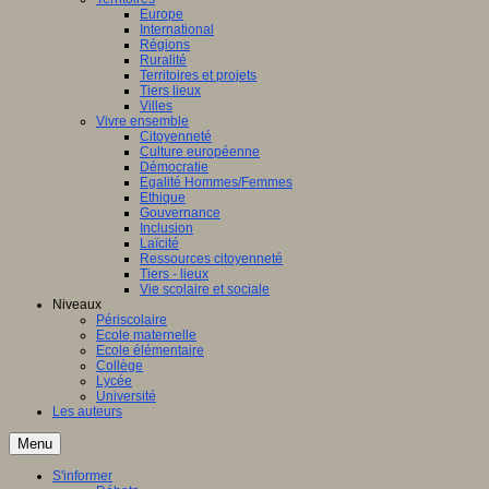
Europe
International
Régions
Ruralité
Territoires et projets
Tiers lieux
Villes
Vivre ensemble
Citoyenneté
Culture européenne
Démocratie
Egalité Hommes/Femmes
Ethique
Gouvernance
Inclusion
Laïcité
Ressources citoyenneté
Tiers - lieux
Vie scolaire et sociale
Niveaux
Périscolaire
Ecole maternelle
Ecole élémentaire
Collège
Lycée
Université
Les auteurs
Menu
S'informer