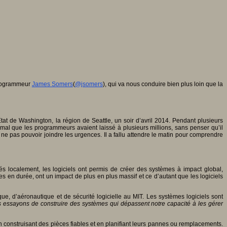
 programmeur
James Somers
(
@jsomers
), qui va nous conduire bien plus loin que la
at de Washington, la région de Seattle, un soir d’avril 2014. Pendant plusieurs
imal que les programmeurs avaient laissé à plusieurs millions, sans penser qu’il
t ne pas pouvoir joindre les urgences. Il a fallu attendre le matin pour comprendre
s localement, les logiciels ont permis de créer des systèmes à impact global,
es en durée, ont un impact de plus en plus massif et ce d’autant que les logiciels
ique, d’aéronautique et de sécurité logicielle au MIT. Les systèmes logiciels sont
 essayons de construire des systèmes qui dépassent notre capacité à les gérer
n construisant des pièces fiables et en planifiant leurs pannes ou remplacements.