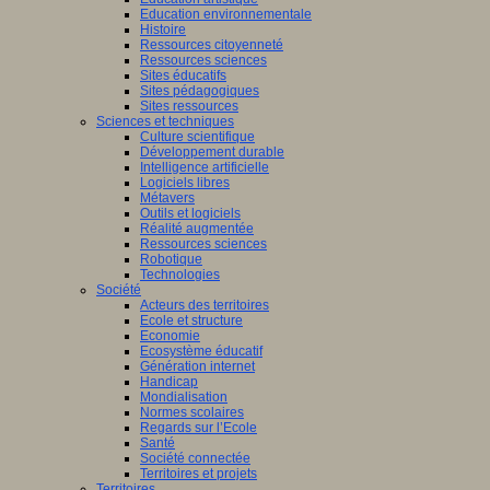
Education environnementale
Histoire
Ressources citoyenneté
Ressources sciences
Sites éducatifs
Sites pédagogiques
Sites ressources
Sciences et techniques
Culture scientifique
Développement durable
Intelligence artificielle
Logiciels libres
Métavers
Outils et logiciels
Réalité augmentée
Ressources sciences
Robotique
Technologies
Société
Acteurs des territoires
Ecole et structure
Economie
Ecosystème éducatif
Génération internet
Handicap
Mondialisation
Normes scolaires
Regards sur l’Ecole
Santé
Société connectée
Territoires et projets
Territoires