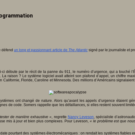
 programmation
ue défend
un long et passionnant article de
The Atlantic
signé par le journaliste et
ci débute par le récit de la panne du 911, le numéro d’urgence, qui a touché l’Ét
 La raison ? Le système logiciel avait atteint son plafond d’appel, un chiffre max
 en Californie, Floride, Caroline et Minnesota. Des millions d’Américains signalaien
stèmes ont changé de nature. Alors qu’avant les appels d’urgence étaient géré
nes de code. Somers rappelle que les défaillances, si elles restent souvent limité
tester de manière exhaustive »
, regrette
Nancy Leveson
, spécialiste d’astronaut
cesse mis à jour et bien plus complexes. Pour Leveson,
« le problème est que nous
 date pourtant des systèmes électromécaniques : on rendait les systèmes fiables e