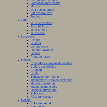
Formation universitaire
Mooc’s
Outils collaboratifs
Sites ressources
Tutorat
Jeux
Jeu et éducation
Jeux 4/12 ans
Jeux sérieux
Jeux vidéo
Langages
Ecriture
Humour
Langue orale
Langues vivantes
Lecture
Programmation
Médias
Compétences informationnelles
Culture des médias
Curation
Droits
Education aux médias
Information et nouveaux médias
Identité numérique
Internet responsable
Littératie numérique
Publication
Réseaux sociaux
Métiers
Entrepreneuriat
Entreprises