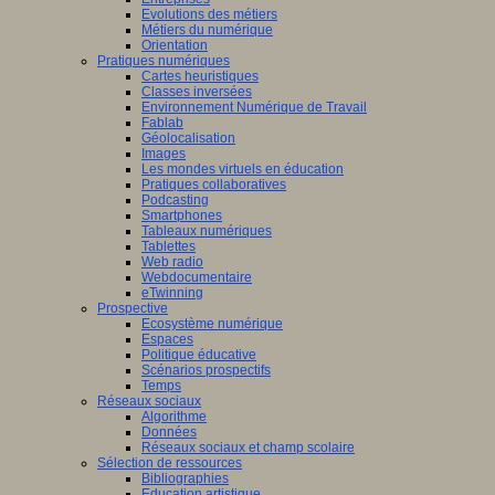
Evolutions des métiers
Métiers du numérique
Orientation
Pratiques numériques
Cartes heuristiques
Classes inversées
Environnement Numérique de Travail
Fablab
Géolocalisation
Images
Les mondes virtuels en éducation
Pratiques collaboratives
Podcasting
Smartphones
Tableaux numériques
Tablettes
Web radio
Webdocumentaire
eTwinning
Prospective
Ecosystème numérique
Espaces
Politique éducative
Scénarios prospectifs
Temps
Réseaux sociaux
Algorithme
Données
Réseaux sociaux et champ scolaire
Sélection de ressources
Bibliographies
Education artistique