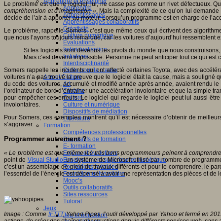
Apprendre et enseigner
Le problème est que le logiciel, lui, ne casse pas comme un rivet défectueux. Quan
Apprendre
compréhension et d’imagination »
. Mais la complexité de ce qu’on lui demande es
Apprentissages
décide de l’air à apporter au moteur. Lorsqu’un programme est en charge de l’accél
Apprentissages collaboratifs
Créativité
Le problème, rappelle Somers, c’est que même ceux qui écrivent des algorithmes
Culture numérique
que nous l’ayons toujours remarqué, car les voitures d’aujourd’hui ressemblent exa
Evaluations
Individualisation
Si les logiciels sont devenus les pivots du monde que nous construisons, 
Initiatives
Mais c’est devenu impossible. Personne ne peut anticiper tout ce qui est c
Interdisciplinarité
Somers rappelle les incidents qui ont affecté certaines Toyota, avec des accélé
Outils pour la classe
voitures n’a pas trouvé la preuve que le logiciel était la cause, mais a souligné
Arts et Culture
du code des voitures, accumulé et modifié année après année, avaient rendu le co
Art
l’ordinateur de bord d’entraîner une accélération involontaire et que la simple tra
Cinéma
pour empêcher ces erreurs. Le logiciel qui regarde le logiciel peut lui aussi êtr
Culture
involontaires.
Culture et numérique
Dispositifs de médiation
Pour Somers, ces exemples montrent qu’il est nécessaire d’obtenir de meilleurs 
Littérature
s’aggraver.
Formation
Compétences professionnelles
Programmer autrement ?
Dispositifs de formation
E- formation
« Le problème est que même les très bons programmeurs peinent à comprendre le
Enjeux et évolutions
point de
Visual Studio
Enseignement supérieur et numérique
, un système de Microsoft utilisé par nombre de programmeu
c’est un assemblage de plein de travaux différents et pour le comprendre, le par
Formations hybrides
l’essentiel de l’énergie est dépensé à avoir une représentation des pièces et de
Formation universitaire
Mooc’s
Outils collaboratifs
Sites ressources
Tutorat
Jeux
Image : Comme
IFTTT
, Yahoo Pipes, l’outil développé par Yahoo et fermé en 2015
Jeu et éducation