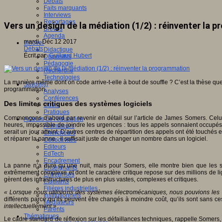
Débats
Faits marquants
Interviews
Reportages
Vers un design de la médiation (1/2) : réinventer la
Brèves
Agenda
mardi, Déc 12 2017
Innover
Débats
Didactique
Écrit par
Guillaud Hubert
Dispositifs
Pédagogie
Recherche
Technologies
La manière même dont on code arrive-t-elle à bout de souffle ? C’est la thèse q
Savoir(s)
programmation.
Analyses
Conférences
Des limites critiques des systèmes logiciels
Outils
Pratiques
Commençons d’abord par revenir en détail sur l’article de James Somers. Celui-
Acteurs de l'éducation
heures, impossible de joindre les urgences : tous les appels sonnaient occupés.
Animateurs
serait un jour atteint. D’autres centres de répartition des appels ont été touchés
Chercheurs
et réparer la panne : il suffisait juste de changer un nombre dans un logiciel.
Collectivités
Editeurs
EdTech
Encadrement
La panne n’a duré qu’une nuit, mais pour Somers, elle montre bien que les sy
Enseignants
extrêmement complexe et dont le caractère critique repose sur des millions de lig
Entreprises
gèrent des infrastructures de plus en plus vastes, complexes et critiques.
Etudiants
Filières industrielles
« Lorsque nous utilisions des systèmes électromécaniques, nous pouvions les 
Institutionnels
différents parce qu’ils peuvent être changés à moindre coût, qu’ils sont sans 
Médiateurs
intellectuellement »
.
Parents
Thématiques
Le cadre standard de réflexion sur les défaillances techniques, rappelle Somers,