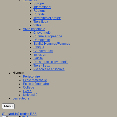
Europe
International
Régions
Ruralité
Territoires et projets
Tiers lieux
Villes
Vivre ensemble
Citoyenneté
Culture européenne
Démocratie
Egalité Hommes/Femmes
Ethique
Gouvernance
Inclusion
Laïcité
Ressources citoyenneté
Tiers - lieux
Vie scolaire et sociale
Niveaux
Périscolaire
Ecole maternelle
Ecole élémentaire
Collège
Lycée
Université
Les auteurs
Menu
S'abonner à ce flux RSS
S'informer