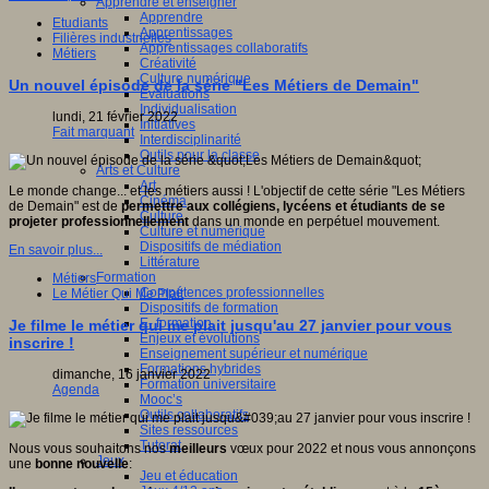
Apprendre et enseigner
Apprendre
Etudiants
Apprentissages
Filières industrielles
Apprentissages collaboratifs
Métiers
Créativité
Culture numérique
Un nouvel épisode de la série "Les Métiers de Demain"
Evaluations
Individualisation
lundi, 21 février 2022
Initiatives
Fait marquant
Interdisciplinarité
Outils pour la classe
Arts et Culture
Art
Le monde change... et les métiers aussi ! L'objectif de cette série "Les Métiers
Cinéma
de Demain" est de
permettre aux collégiens, lycéens et étudiants de se
Culture
projeter professionnellement
dans un monde en perpétuel mouvement.
Culture et numérique
Dispositifs de médiation
En savoir plus...
Littérature
Formation
Métiers
Compétences professionnelles
Le Métier Qui Me Plait
Dispositifs de formation
E- formation
Je filme le métier qui me plait jusqu'au 27 janvier pour vous
Enjeux et évolutions
inscrire !
Enseignement supérieur et numérique
Formations hybrides
dimanche, 16 janvier 2022
Formation universitaire
Agenda
Mooc’s
Outils collaboratifs
Sites ressources
Tutorat
Nous vous souhaitons nos
meilleurs
vœux pour 2022 et nous vous annonçons
Jeux
une
bonne nouvelle
:
Jeu et éducation