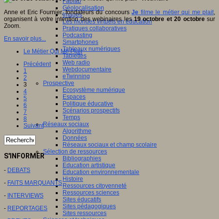
Fablab
Géolocalisation
Anne et Eric Fournier, fondateurs du concours
Je
filme le métier qui me plait
,
Images
organisent à votre intention des webinaires les
19 octobre et 20 octobre
sur
Les mondes virtuels en éducation
Zoom.
Pratiques collaboratives
Podcasting
En savoir plus...
Smartphones
Tableaux numériques
Le Métier Qui Me Plait
Tablettes
Web radio
Précédent
Webdocumentaire
1
eTwinning
2
Prospective
3
Ecosystème numérique
4
Espaces
5
Politique éducative
6
Scénarios prospectifs
7
Temps
8
Réseaux sociaux
Suivant
Algorithme
Données
Réseaux sociaux et champ scolaire
Sélection de ressources
S'INFORMER
Bibliographies
Education artistique
-
DEBATS
Education environnementale
Histoire
-
FAITS MARQUANTS
Ressources citoyenneté
Ressources sciences
-
INTERVIEWS
Sites éducatifs
Sites pédagogiques
-
REPORTAGES
Sites ressources