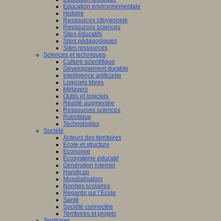
Education environnementale
Histoire
Ressources citoyenneté
Ressources sciences
Sites éducatifs
Sites pédagogiques
Sites ressources
Sciences et techniques
Culture scientifique
Développement durable
Intelligence artificielle
Logiciels libres
Métavers
Outils et logiciels
Réalité augmentée
Ressources sciences
Robotique
Technologies
Société
Acteurs des territoires
Ecole et structure
Economie
Ecosystème éducatif
Génération internet
Handicap
Mondialisation
Normes scolaires
Regards sur l’Ecole
Santé
Société connectée
Territoires et projets
Territoires