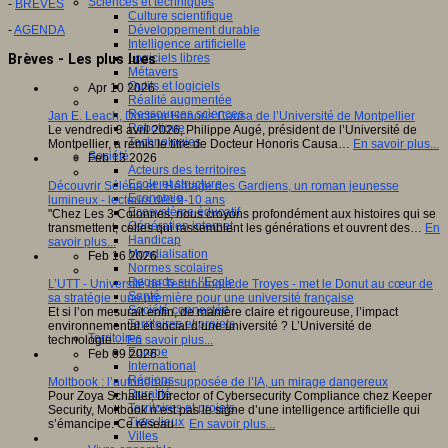
Sciences et techniques
-
BREVES
Culture scientifique
Développement durable
-
AGENDA
Intelligence artificielle
Logiciels libres
Brèves - Les plus lues
Métavers
Outils et logiciels
Apr 10 2026
Réalité augmentée
Ressources sciences
Jan E. Leach, Docteur Honoris Causa de l’Université de Montpellier
Robotique
Le vendredi 3 avril 2026, Philippe Augé, président de l’Université de
Technologies
Montpellier, a remis le titre de Docteur Honoris Causa…
En savoir plus...
Société
Feb 13 2026
Acteurs des territoires
Ecole et structure
Découvrir Séléna et l’Héritage des Gardiens, un roman jeunesse
Economie
lumineux - lecteurs dès 9-10 ans
Ecosystème éducatif
"Chez Les 3 Colonnes, nous croyons profondément aux histoires qui se
Génération internet
transmettent, celles qui rassemblent les générations et ouvrent des…
En
Handicap
savoir plus...
Mondialisation
Feb 16 2026
Normes scolaires
Regards sur l’Ecole
L’UTT - Université de Technologie de Troyes - met le Donut au cœur de
Santé
sa stratégie : une première pour une université française
Société connectée
Et si l’on mesurait enfin, de manière claire et rigoureuse, l’impact
Territoires et projets
environnemental et social d’une université ? L’Université de
Territoires
technologie…
En savoir plus...
Europe
Feb 09 2026
International
Régions
Moltbook : l’autonomie supposée de l’IA, un mirage dangereux
Ruralité
Pour Zoya Schaller, Director of Cybersecurity Compliance chez Keeper
Territoires et projets
Security, Moltbook n’est pas le signe d’une intelligence artificielle qui
Tiers lieux
s’émancipe. Ce réseau…
En savoir plus...
Villes