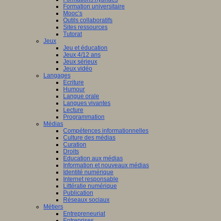
Formation universitaire
Mooc’s
Outils collaboratifs
Sites ressources
Tutorat
Jeux
Jeu et éducation
Jeux 4/12 ans
Jeux sérieux
Jeux vidéo
Langages
Ecriture
Humour
Langue orale
Langues vivantes
Lecture
Programmation
Médias
Compétences informationnelles
Culture des médias
Curation
Droits
Education aux médias
Information et nouveaux médias
Identité numérique
Internet responsable
Littératie numérique
Publication
Réseaux sociaux
Métiers
Entrepreneuriat
Entreprises