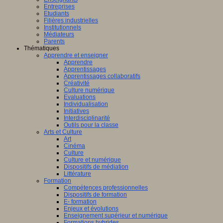
Entreprises
Etudiants
Filières industrielles
Institutionnels
Médiateurs
Parents
Thématiques
Apprendre et enseigner
Apprendre
Apprentissages
Apprentissages collaboratifs
Créativité
Culture numérique
Evaluations
Individualisation
Initiatives
Interdisciplinarité
Outils pour la classe
Arts et Culture
Art
Cinéma
Culture
Culture et numérique
Dispositifs de médiation
Littérature
Formation
Compétences professionnelles
Dispositifs de formation
E- formation
Enjeux et évolutions
Enseignement supérieur et numérique
Formations hybrides