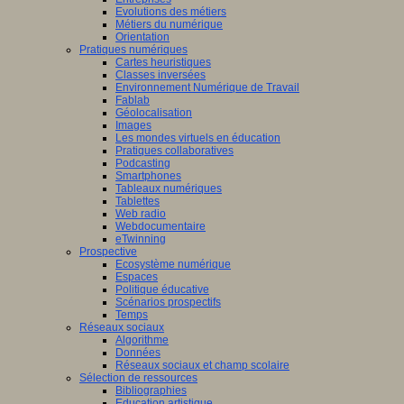
Evolutions des métiers
Métiers du numérique
Orientation
Pratiques numériques
Cartes heuristiques
Classes inversées
Environnement Numérique de Travail
Fablab
Géolocalisation
Images
Les mondes virtuels en éducation
Pratiques collaboratives
Podcasting
Smartphones
Tableaux numériques
Tablettes
Web radio
Webdocumentaire
eTwinning
Prospective
Ecosystème numérique
Espaces
Politique éducative
Scénarios prospectifs
Temps
Réseaux sociaux
Algorithme
Données
Réseaux sociaux et champ scolaire
Sélection de ressources
Bibliographies
Education artistique