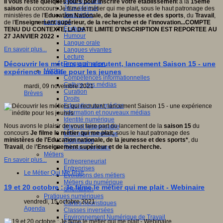
Jeux 4/12 ans
Il vous reste quelques jours pour inscrire votre établissemen
t à la
15ème
Jeux sérieux
saison
du concours Je filme le métier qui me plait
,
sous le haut patronage des
Jeux vidéo
ministères de l'
Education Nationale, de la jeunesse et des sports
, du
Travail
,
Langages
de l'
Enseignement supérieur, de la recherche et de l'innovation...
COMPTE
Ecriture
TENU DU CONTEXTE, LA DATE LIMITE D'INSCRIPTION EST REPORTEE AU
Humour
27 JANVIER 2022
Langue orale
En savoir plus...
Langues vivantes
Lecture
Découvrir les métiers qui recrutent, lancement Saison 15 - une
Programmation
Médias
expérience inédite pour les jeunes
Compétences informationnelles
Culture des médias
mardi, 09 novembre 2021
Curation
Brèves
Droits
Education aux médias
Information et nouveaux médias
Identité numérique
Nous avons le plaisir de vous faire part du lancement de la
saison 15
du
Internet responsable
concours
Je filme le métier qui me plait,
sous le haut patronage des
Littératie numérique
ministères de l'Education nationale, de la jeunesse et des sports*
, du
Publication
Travail
, de l
'Enseignement supérieur et de la recherche.
Réseaux sociaux
Métiers
En savoir plus...
Entrepreneuriat
Entreprises
Le Métier Qui Me Plait
Evolutions des métiers
Métiers du numérique
19 et 20 octobre : Je filme le métier qui me plait - Webinaire
Orientation
Pratiques numériques
vendredi, 15 octobre 2021
Cartes heuristiques
Agenda
Classes inversées
Environnement Numérique de Travail