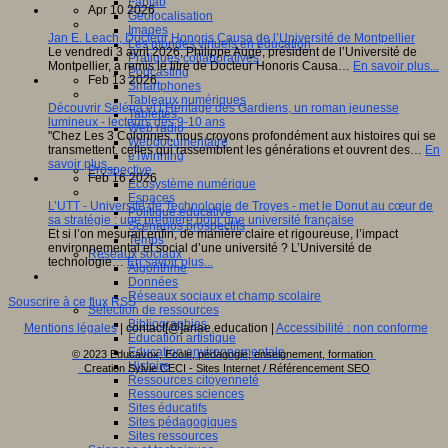
Fablab
Apr 10 2026
Géolocalisation
Images
Jan E. Leach, Docteur Honoris Causa de l’Université de Montpellier
Les mondes virtuels en éducation
Le vendredi 3 avril 2026, Philippe Augé, président de l’Université de
Pratiques collaboratives
Montpellier, a remis le titre de Docteur Honoris Causa…
En savoir plus...
Podcasting
Feb 13 2026
Smartphones
Tableaux numériques
Découvrir Séléna et l’Héritage des Gardiens, un roman jeunesse
Tablettes
lumineux - lecteurs dès 9-10 ans
Web radio
"Chez Les 3 Colonnes, nous croyons profondément aux histoires qui se
Webdocumentaire
transmettent, celles qui rassemblent les générations et ouvrent des…
En
eTwinning
savoir plus...
Prospective
Feb 16 2026
Ecosystème numérique
Espaces
L’UTT - Université de Technologie de Troyes - met le Donut au cœur de
Politique éducative
sa stratégie : une première pour une université française
Scénarios prospectifs
Et si l’on mesurait enfin, de manière claire et rigoureuse, l’impact
Temps
environnemental et social d’une université ? L’Université de
Réseaux sociaux
technologie…
En savoir plus...
Algorithme
Données
Réseaux sociaux et champ scolaire
Souscrire à ce flux RSS
Sélection de ressources
Bibliographies
Mentions légales
| contact[@]anae.education |
Accessibilité : non conforme
Education artistique
Education environnementale
© 2023 Educavox, Ecole, pédagogie, enseignement, formation
Histoire
Creation Sylvie CECI - Sites Internet / Référencement SEO
Ressources citoyenneté
Ressources sciences
Sites éducatifs
Sites pédagogiques
Sites ressources