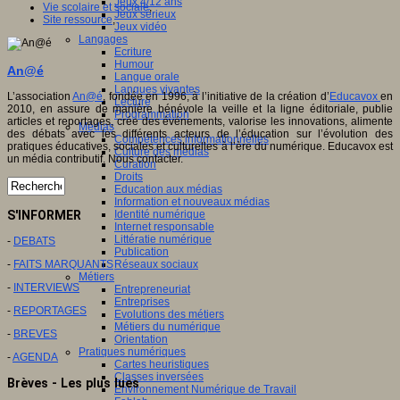
Jeux 4/12 ans
Vie scolaire et sociale
,
Jeux sérieux
Site ressource
,
Jeux vidéo
Langages
Ecriture
Humour
An@é
Langue orale
Langues vivantes
L’association
An@é
, fondée en 1996, à l’initiative de la création d’
Educavox
en
Lecture
2010, en assure de manière bénévole la veille et la ligne éditoriale, publie
Programmation
articles et reportages, crée des événements, valorise les innovations, alimente
Médias
des débats avec les différents acteurs de l’éducation sur l’évolution des
Compétences informationnelles
pratiques éducatives, sociales et culturelles à l’ère du numérique. Educavox est
Culture des médias
un média contributif. Nous contacter.
Curation
Droits
Education aux médias
Information et nouveaux médias
S'INFORMER
Identité numérique
Internet responsable
Littératie numérique
-
DEBATS
Publication
-
FAITS MARQUANTS
Réseaux sociaux
Métiers
-
INTERVIEWS
Entrepreneuriat
Entreprises
-
REPORTAGES
Evolutions des métiers
Métiers du numérique
-
BREVES
Orientation
Pratiques numériques
-
AGENDA
Cartes heuristiques
Classes inversées
Brèves - Les plus lues
Environnement Numérique de Travail