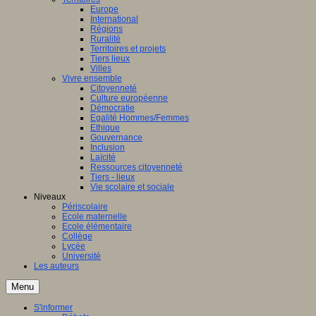
Europe
International
Régions
Ruralité
Territoires et projets
Tiers lieux
Villes
Vivre ensemble
Citoyenneté
Culture européenne
Démocratie
Egalité Hommes/Femmes
Ethique
Gouvernance
Inclusion
Laïcité
Ressources citoyenneté
Tiers - lieux
Vie scolaire et sociale
Niveaux
Périscolaire
Ecole maternelle
Ecole élémentaire
Collège
Lycée
Université
Les auteurs
Menu
S'informer