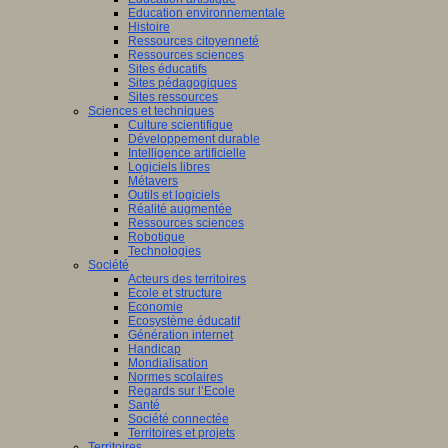
Education environnementale
Histoire
Ressources citoyenneté
Ressources sciences
Sites éducatifs
Sites pédagogiques
Sites ressources
Sciences et techniques
Culture scientifique
Développement durable
Intelligence artificielle
Logiciels libres
Métavers
Outils et logiciels
Réalité augmentée
Ressources sciences
Robotique
Technologies
Société
Acteurs des territoires
Ecole et structure
Economie
Ecosystème éducatif
Génération internet
Handicap
Mondialisation
Normes scolaires
Regards sur l’Ecole
Santé
Société connectée
Territoires et projets
Territoires