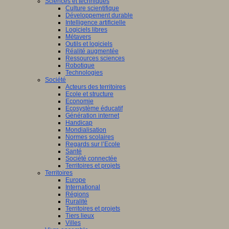
Sciences et techniques
Culture scientifique
Développement durable
Intelligence artificielle
Logiciels libres
Métavers
Outils et logiciels
Réalité augmentée
Ressources sciences
Robotique
Technologies
Société
Acteurs des territoires
Ecole et structure
Economie
Ecosystème éducatif
Génération internet
Handicap
Mondialisation
Normes scolaires
Regards sur l’Ecole
Santé
Société connectée
Territoires et projets
Territoires
Europe
International
Régions
Ruralité
Territoires et projets
Tiers lieux
Villes