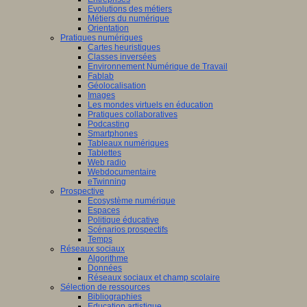
Evolutions des métiers
Métiers du numérique
Orientation
Pratiques numériques
Cartes heuristiques
Classes inversées
Environnement Numérique de Travail
Fablab
Géolocalisation
Images
Les mondes virtuels en éducation
Pratiques collaboratives
Podcasting
Smartphones
Tableaux numériques
Tablettes
Web radio
Webdocumentaire
eTwinning
Prospective
Ecosystème numérique
Espaces
Politique éducative
Scénarios prospectifs
Temps
Réseaux sociaux
Algorithme
Données
Réseaux sociaux et champ scolaire
Sélection de ressources
Bibliographies
Education artistique