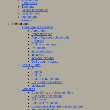
Entreprises
Etudiants
Filières industrielles
Institutionnels
Médiateurs
Parents
Thématiques
Apprendre et enseigner
Apprendre
Apprentissages
Apprentissages collaboratifs
Créativité
Culture numérique
Evaluations
Individualisation
Initiatives
Interdisciplinarité
Outils pour la classe
Arts et Culture
Art
Cinéma
Culture
Culture et numérique
Dispositifs de médiation
Littérature
Formation
Compétences professionnelles
Dispositifs de formation
E- formation
Enjeux et évolutions
Enseignement supérieur et numérique
Formations hybrides