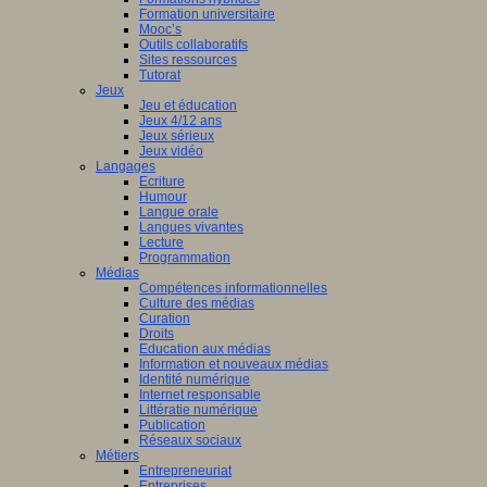
Formation universitaire
Mooc’s
Outils collaboratifs
Sites ressources
Tutorat
Jeux
Jeu et éducation
Jeux 4/12 ans
Jeux sérieux
Jeux vidéo
Langages
Ecriture
Humour
Langue orale
Langues vivantes
Lecture
Programmation
Médias
Compétences informationnelles
Culture des médias
Curation
Droits
Education aux médias
Information et nouveaux médias
Identité numérique
Internet responsable
Littératie numérique
Publication
Réseaux sociaux
Métiers
Entrepreneuriat
Entreprises