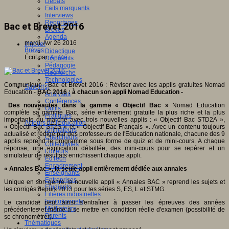
Débats
Faits marquants
Interviews
Reportages
Bac et Brevet 2016
Brèves
Agenda
mardi, Avr 26 2016
Innover
Brèves
Didactique
Écrit par
An@é
Dispositifs
Pédagogie
Recherche
Technologies
Communiqué : Bac et Brevet 2016 : Réviser avec les applis gratuites Nomad
Savoir(s)
Education -
BAC 2016
: à chacun son appli Nomad Education -
Analyses
Conférences
Des nouveautés dans la gamme «
Objectif Bac
»
Nomad Education
Outils
complète sa gamme Bac, série entièrement gratuite la plus riche et la plus
Pratiques
importante du marché avec trois nouvelles applis : « Objectif Bac STD2A »,
Acteurs de l'éducation
« Objectif Bac ST2S » et « Objectif Bac Français ». Avec un contenu toujours
Animateurs
actualisé et rédigé par des professeurs de l'Education nationale, chacune des 9
Chercheurs
applis reprend le programme sous forme de quiz et de mini-cours. A chaque
Collectivités
réponse, une explication détaillée, des mini-cours pour se repérer et un
Editeurs
simulateur de résultats enrichissent chaque appli.
EdTech
Encadrement
«
Annales Bac
», la seule appli entièrement dédiée aux annales
Enseignants
Entreprises
Unique en son genre, la nouvelle appli « Annales BAC » reprend les sujets et
Etudiants
les corrigés depuis 2013 pour les séries S, ES, L et STMG.
Filières industrielles
Institutionnels
Le candidat peut ainsi s'entraîner à passer les épreuves des années
Médiateurs
précédentes et même à se mettre en condition réelle d'examen (possibilité de
Parents
se chronométrer).
Thématiques