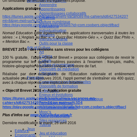
Un simulateur de résultats est également proposé.
Apprendre et enseigner
Apprendre
Applications gratuites
Apprentissages
Apprentissages collaboratifs
https://itunes.apple.com/fr/app/icahiers-vacances-ms-cahiers/id642753420?
Créativité
mt=8&ign-mpt=uo%3D4
Culture numérique
https://play.google.com/store/apps/details?id=com.coobers.objectifbacl
Evaluations
Individualisation
Nomad Education édite également des applications transversales à toutes les
Initiatives
séries
: «
L'Anglais au Bac
», «
Quizz Bac Histoire-Géo
», «
Quizz Bac Philo
»,
Interdisciplinarité
«
Mention Bac
».
Outils pour la classe
Arts et Culture
BREVET 2016
: des révisions sans stress pour les collégiens
Art
Cinéma
100 % gratuite, l'appli «Objectif Brevet » propose aux collégiens de revoir le
Culture
programme sur les quatre matières passées à l'examen : français, maths,
Culture et numérique
histoire-géographie-éducation civique, et histoire de l'art.
Dispositifs de médiation
Littérature
Réalisée par des enseignants de l'Education nationale et entièrement
Formation
actualisée pour les épreuves 2016, l'appli permet de s'entraîner via 400 quizz,
Compétences professionnelles
avec à chaque réponse une explication détaillée.
Dispositifs de formation
«
Objectif Brevet 2016
» - Application gratuite
E- formation
Enjeux et évolutions
https://itunes.apple.com/fr/app/icahiers-vacances-ms-
Enseignement supérieur et numérique
cahiers/id642753420?mt=8&ign-mpt=uo%3D4
Formations hybrides
https://play.google.com/store/apps/details?id=com.coobers.objectifbacl
Formation universitaire
Mooc’s
Plus d'infos sur
www.nomadeducation.fr
Outils collaboratifs
Sites ressources
Dernière modification le mardi, 26 avril 2016
Tutorat
Jeux
Editeurs
,
Jeu et éducation
Enseignants
,