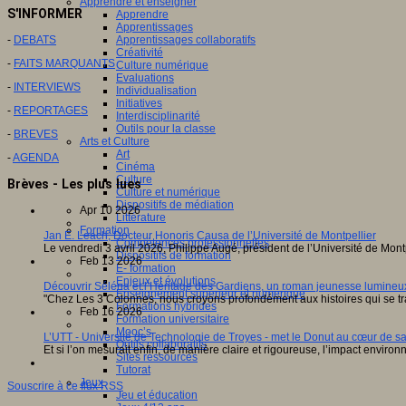
Apprendre et enseigner
S'INFORMER
Apprendre
Apprentissages
-
DEBATS
Apprentissages collaboratifs
Créativité
-
FAITS MARQUANTS
Culture numérique
Evaluations
-
INTERVIEWS
Individualisation
Initiatives
-
REPORTAGES
Interdisciplinarité
Outils pour la classe
-
BREVES
Arts et Culture
Art
-
AGENDA
Cinéma
Culture
Brèves - Les plus lues
Culture et numérique
Dispositifs de médiation
Apr 10 2026
Littérature
Formation
Jan E. Leach, Docteur Honoris Causa de l’Université de Montpellier
Compétences professionnelles
Le vendredi 3 avril 2026, Philippe Augé, président de l’Université de Mon
Dispositifs de formation
Feb 13 2026
E- formation
Enjeux et évolutions
Découvrir Séléna et l’Héritage des Gardiens, un roman jeunesse lumineux
Enseignement supérieur et numérique
"Chez Les 3 Colonnes, nous croyons profondément aux histoires qui se tr
Formations hybrides
Feb 16 2026
Formation universitaire
Mooc’s
L’UTT - Université de Technologie de Troyes - met le Donut au cœur de sa 
Outils collaboratifs
Et si l’on mesurait enfin, de manière claire et rigoureuse, l’impact envir
Sites ressources
Tutorat
Jeux
Souscrire à ce flux RSS
Jeu et éducation