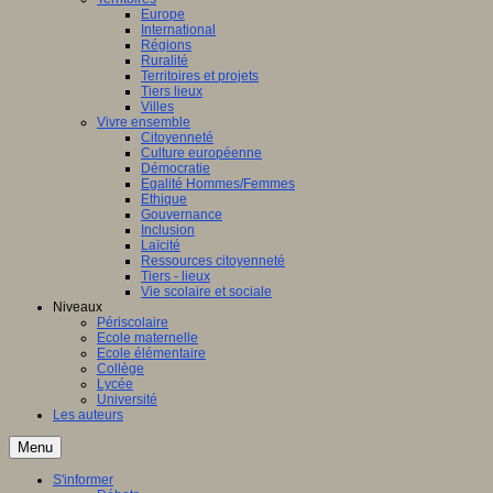
Europe
International
Régions
Ruralité
Territoires et projets
Tiers lieux
Villes
Vivre ensemble
Citoyenneté
Culture européenne
Démocratie
Egalité Hommes/Femmes
Ethique
Gouvernance
Inclusion
Laïcité
Ressources citoyenneté
Tiers - lieux
Vie scolaire et sociale
Niveaux
Périscolaire
Ecole maternelle
Ecole élémentaire
Collège
Lycée
Université
Les auteurs
Menu
S'informer