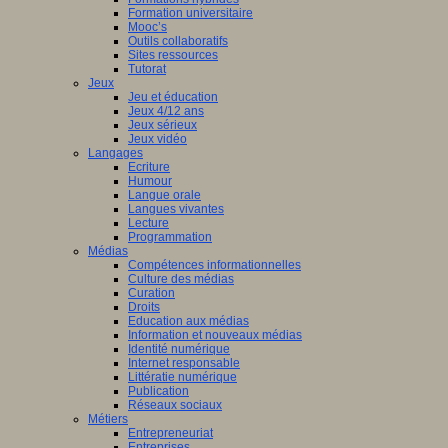
Formation universitaire
Mooc’s
Outils collaboratifs
Sites ressources
Tutorat
Jeux
Jeu et éducation
Jeux 4/12 ans
Jeux sérieux
Jeux vidéo
Langages
Ecriture
Humour
Langue orale
Langues vivantes
Lecture
Programmation
Médias
Compétences informationnelles
Culture des médias
Curation
Droits
Education aux médias
Information et nouveaux médias
Identité numérique
Internet responsable
Littératie numérique
Publication
Réseaux sociaux
Métiers
Entrepreneuriat
Entreprises