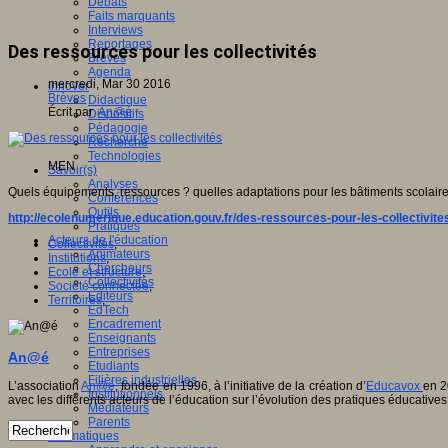
Débats
Faits marquants
Interviews
Reportages
Des ressources pour les collectivités
Brèves
Agenda
mercredi, Mar 30 2016
Innover
Brèves
Didactique
Écrit par
An@é
Dispositifs
Pédagogie
Recherche
Technologies
MEN
Savoir(s)
Analyses
Quels équipements, ressources ? quelles adaptations pour les bâtiments scolaires ?
Conférences
Outils
http://ecolenumerique.education.gouv.fr/des-ressources-pour-les-collectivite
Pratiques
Acteurs de l'éducation
Collectivités
,
Animateurs
Institutions
,
Chercheurs
Ecole et structure
,
Collectivités
Société connectée
,
Editeurs
Territoires
,
EdTech
Encadrement
Enseignants
Entreprises
An@é
Etudiants
Filières industrielles
L’association
An@é
, fondée en 1996, à l’initiative de la création d’
Educavox
en 2
Institutionnels
avec les différents acteurs de l’éducation sur l’évolution des pratiques éducatives
Médiateurs
Parents
Thématiques