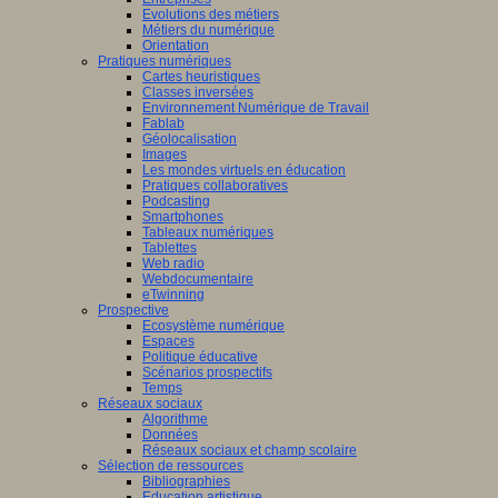
Evolutions des métiers
Métiers du numérique
Orientation
Pratiques numériques
Cartes heuristiques
Classes inversées
Environnement Numérique de Travail
Fablab
Géolocalisation
Images
Les mondes virtuels en éducation
Pratiques collaboratives
Podcasting
Smartphones
Tableaux numériques
Tablettes
Web radio
Webdocumentaire
eTwinning
Prospective
Ecosystème numérique
Espaces
Politique éducative
Scénarios prospectifs
Temps
Réseaux sociaux
Algorithme
Données
Réseaux sociaux et champ scolaire
Sélection de ressources
Bibliographies
Education artistique