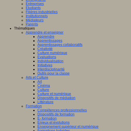
Entreprises
Etudiants
Filières industrielles
Institutionnels
Médiateurs
Parents
Thématiques
Apprendre et enseigner
Apprendre
Apprentissages
Apprentissages collaboratifs
Créativité
Culture numérique
Evaluations
Individualisation
Initiatives
Interdisciplinarité
Outils pour la classe
Arts et Culture
Art
Cinéma
Culture
Culture et numérique
Dispositifs de médiation
Littérature
Formation
Compétences professionnelles
Dispositifs de formation
E- formation
Enjeux et évolutions
Enseignement supérieur et numérique
Formations hybrides