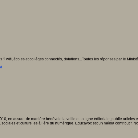
 wifi, écoles et collèges connectés, dotations...Toutes les réponses par le Ministèr
s/
010, en assure de manière bénévole la veille et la ligne éditoriale, publie articles
, sociales et culturelles à l’ère du numérique. Educavox est un média contributif. N