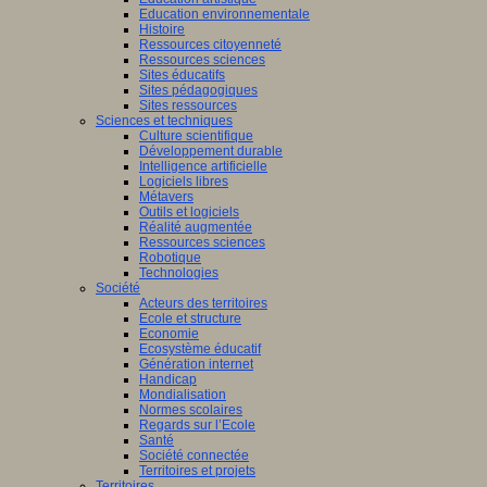
Education environnementale
Histoire
Ressources citoyenneté
Ressources sciences
Sites éducatifs
Sites pédagogiques
Sites ressources
Sciences et techniques
Culture scientifique
Développement durable
Intelligence artificielle
Logiciels libres
Métavers
Outils et logiciels
Réalité augmentée
Ressources sciences
Robotique
Technologies
Société
Acteurs des territoires
Ecole et structure
Economie
Ecosystème éducatif
Génération internet
Handicap
Mondialisation
Normes scolaires
Regards sur l’Ecole
Santé
Société connectée
Territoires et projets
Territoires