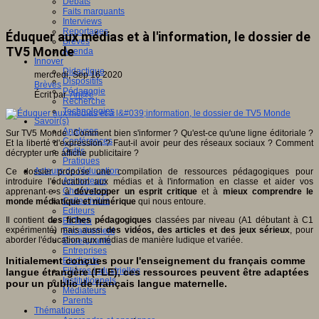
Débats
Faits marquants
Interviews
Reportages
Éduquer aux médias et à l'information, le dossier de
Brèves
TV5 Monde
Agenda
Innover
Didactique
mercredi, Sep 16 2020
Dispositifs
Brèves
Pédagogie
Écrit par
An@é
Recherche
Technologies
Savoir(s)
Analyses
Sur TV5 Monde : Comment bien s'informer ? Qu'est-ce qu'une ligne éditoriale ?
Conférences
Et la liberté d'expression ? Faut-il avoir peur des réseaux sociaux ? Comment
Outils
décrypter une affiche publicitaire ?
Pratiques
Acteurs de l'éducation
Ce dossier propose une compilation de ressources pédagogiques pour
Animateurs
introduire l'éducation aux médias et à l'information en classe et aider vos
Chercheurs
apprenant·e·s à
développer un esprit critique
et à
mieux comprendre le
Collectivités
monde médiatique et numérique
qui nous entoure.
Editeurs
Il contient
des
fiches pédagogiques
classées par niveau (A1 débutant à C1
EdTech
expérimenté) mais aussi
des
vidéos, des articles et des jeux
sérieux
, pour
Encadrement
aborder l'éducation aux médias de manière ludique et variée.
Enseignants
Entreprises
Initialement conçues pour l'enseignement du français comme
Etudiants
Filières industrielles
langue étrangère (FLE), ces ressources peuvent être adaptées
Institutionnels
pour un public de français langue maternelle.
Médiateurs
Parents
Thématiques