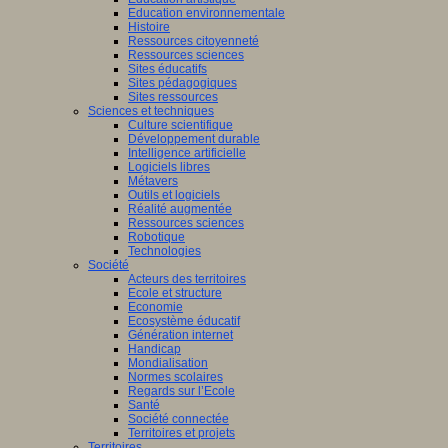
Education environnementale
Histoire
Ressources citoyenneté
Ressources sciences
Sites éducatifs
Sites pédagogiques
Sites ressources
Sciences et techniques
Culture scientifique
Développement durable
Intelligence artificielle
Logiciels libres
Métavers
Outils et logiciels
Réalité augmentée
Ressources sciences
Robotique
Technologies
Société
Acteurs des territoires
Ecole et structure
Economie
Ecosystème éducatif
Génération internet
Handicap
Mondialisation
Normes scolaires
Regards sur l’Ecole
Santé
Société connectée
Territoires et projets
Territoires