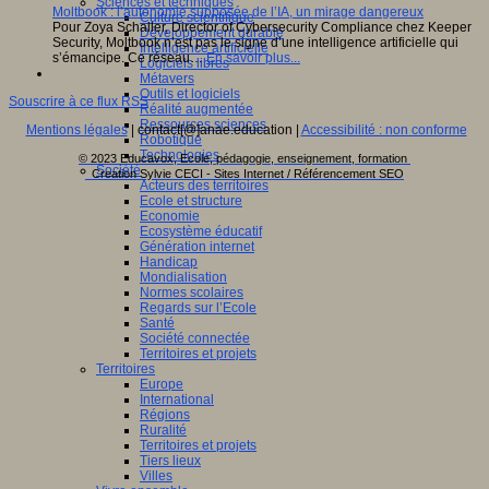
Sciences et techniques
Moltbook : l’autonomie supposée de l’IA, un mirage dangereux
Culture scientifique
Pour Zoya Schaller, Director of Cybersecurity Compliance chez Keeper
Développement durable
Security, Moltbook n’est pas le signe d’une intelligence artificielle qui
Intelligence artificielle
s’émancipe. Ce réseau…
En savoir plus...
Logiciels libres
Métavers
Outils et logiciels
Souscrire à ce flux RSS
Réalité augmentée
Ressources sciences
Mentions légales
| contact[@]anae.education |
Accessibilité : non conforme
Robotique
Technologies
© 2023 Educavox, Ecole, pédagogie, enseignement, formation
Société
Creation Sylvie CECI - Sites Internet / Référencement SEO
Acteurs des territoires
Ecole et structure
Economie
Ecosystème éducatif
Génération internet
Handicap
Mondialisation
Normes scolaires
Regards sur l’Ecole
Santé
Société connectée
Territoires et projets
Territoires
Europe
International
Régions
Ruralité
Territoires et projets
Tiers lieux
Villes