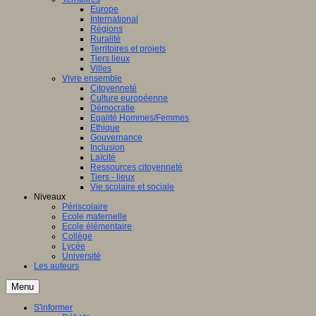
Europe
International
Régions
Ruralité
Territoires et projets
Tiers lieux
Villes
Vivre ensemble
Citoyenneté
Culture européenne
Démocratie
Egalité Hommes/Femmes
Ethique
Gouvernance
Inclusion
Laïcité
Ressources citoyenneté
Tiers - lieux
Vie scolaire et sociale
Niveaux
Périscolaire
Ecole maternelle
Ecole élémentaire
Collège
Lycée
Université
Les auteurs
Menu
S'informer