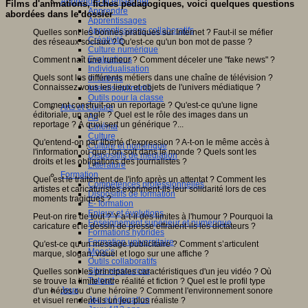
Apprendre et enseigner
Films d'animations, fiches pédagogiques, voici quelques questions
Apprendre
abordées dans le dossier
Apprentissages
Apprentissages collaboratifs
Quelles sont les bonnes pratiques sur Internet ? Faut-il se méfier
Créativité
des réseaux sociaux ? Qu'est-ce qu'un bon mot de passe ?
Culture numérique
Evaluations
Comment naît une rumeur ? Comment déceler une "fake news" ?
Individualisation
Quels sont les différents métiers dans une chaîne de télévision ?
Initiatives
Connaissez-vous les lieux et objets de l'univers médiatique ?
Interdisciplinarité
Outils pour la classe
Comment construit-on un reportage ? Qu'est-ce qu'une ligne
Arts et Culture
éditoriale, un angle ? Quel est le rôle des images dans un
Art
reportage ? À quoi sert un générique ?...
Cinéma
Culture
Qu'entend-on par liberté d'expression ? A-t-on le même accès à
Culture et numérique
l'information où que l'on soit dans le monde ? Quels sont les
Dispositifs de médiation
droits et les obligations des journalistes ?
Littérature
Formation
Quel est le traitement de l'info après un attentat ? Comment les
Compétences professionnelles
artistes et caricaturistes expriment-ils leur solidarité lors de ces
Dispositifs de formation
moments tragiques ?
E- formation
Enjeux et évolutions
Peut-on rire de tout ? Y a-t-il des limites à l'humour ? Pourquoi la
Enseignement supérieur et numérique
caricature et le dessin de presse effraient-ils les dictateurs ?
Formations hybrides
Formation universitaire
Qu'est-ce qu'un message publicitaire ? Comment s’articulent
Mooc’s
marque, slogan, visuel et logo sur une affiche ?
Outils collaboratifs
Sites ressources
Quelles sont les principales caractéristiques d'un jeu vidéo ? Où
Tutorat
se trouve la limite entre réalité et fiction ? Quel est le profil type
Jeux
d'un héros ou d'une héroïne ? Comment l'environnement sonore
Jeu et éducation
et visuel rendent-ils un jeu plus réaliste ?