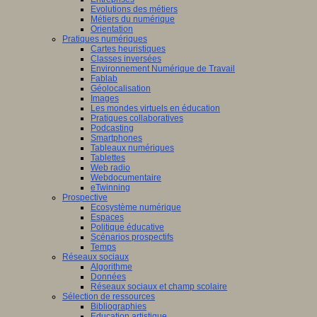
Evolutions des métiers
Métiers du numérique
Orientation
Pratiques numériques
Cartes heuristiques
Classes inversées
Environnement Numérique de Travail
Fablab
Géolocalisation
Images
Les mondes virtuels en éducation
Pratiques collaboratives
Podcasting
Smartphones
Tableaux numériques
Tablettes
Web radio
Webdocumentaire
eTwinning
Prospective
Ecosystème numérique
Espaces
Politique éducative
Scénarios prospectifs
Temps
Réseaux sociaux
Algorithme
Données
Réseaux sociaux et champ scolaire
Sélection de ressources
Bibliographies
Education artistique