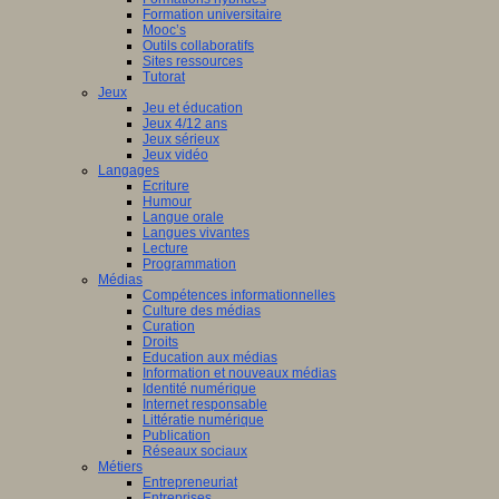
Formation universitaire
Mooc’s
Outils collaboratifs
Sites ressources
Tutorat
Jeux
Jeu et éducation
Jeux 4/12 ans
Jeux sérieux
Jeux vidéo
Langages
Ecriture
Humour
Langue orale
Langues vivantes
Lecture
Programmation
Médias
Compétences informationnelles
Culture des médias
Curation
Droits
Education aux médias
Information et nouveaux médias
Identité numérique
Internet responsable
Littératie numérique
Publication
Réseaux sociaux
Métiers
Entrepreneuriat
Entreprises