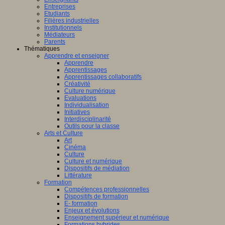
Entreprises
Etudiants
Filières industrielles
Institutionnels
Médiateurs
Parents
Thématiques
Apprendre et enseigner
Apprendre
Apprentissages
Apprentissages collaboratifs
Créativité
Culture numérique
Evaluations
Individualisation
Initiatives
Interdisciplinarité
Outils pour la classe
Arts et Culture
Art
Cinéma
Culture
Culture et numérique
Dispositifs de médiation
Littérature
Formation
Compétences professionnelles
Dispositifs de formation
E- formation
Enjeux et évolutions
Enseignement supérieur et numérique
Formations hybrides