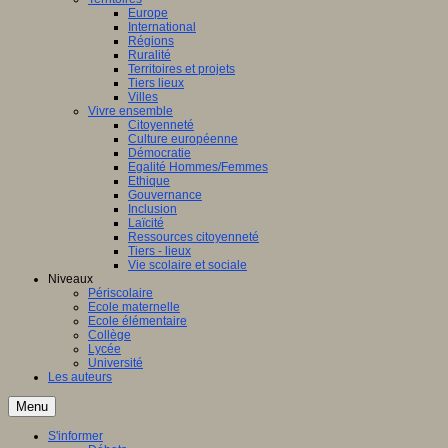
Europe
International
Régions
Ruralité
Territoires et projets
Tiers lieux
Villes
Vivre ensemble
Citoyenneté
Culture européenne
Démocratie
Egalité Hommes/Femmes
Ethique
Gouvernance
Inclusion
Laïcité
Ressources citoyenneté
Tiers - lieux
Vie scolaire et sociale
Niveaux
Périscolaire
Ecole maternelle
Ecole élémentaire
Collège
Lycée
Université
Les auteurs
Menu
S'informer