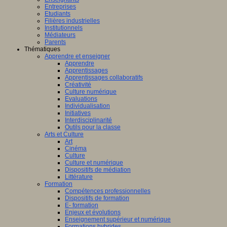
Entreprises
Etudiants
Filières industrielles
Institutionnels
Médiateurs
Parents
Thématiques
Apprendre et enseigner
Apprendre
Apprentissages
Apprentissages collaboratifs
Créativité
Culture numérique
Evaluations
Individualisation
Initiatives
Interdisciplinarité
Outils pour la classe
Arts et Culture
Art
Cinéma
Culture
Culture et numérique
Dispositifs de médiation
Littérature
Formation
Compétences professionnelles
Dispositifs de formation
E- formation
Enjeux et évolutions
Enseignement supérieur et numérique
Formations hybrides