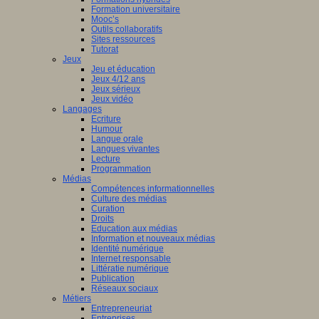
Formation universitaire
Mooc’s
Outils collaboratifs
Sites ressources
Tutorat
Jeux
Jeu et éducation
Jeux 4/12 ans
Jeux sérieux
Jeux vidéo
Langages
Ecriture
Humour
Langue orale
Langues vivantes
Lecture
Programmation
Médias
Compétences informationnelles
Culture des médias
Curation
Droits
Education aux médias
Information et nouveaux médias
Identité numérique
Internet responsable
Littératie numérique
Publication
Réseaux sociaux
Métiers
Entrepreneuriat
Entreprises