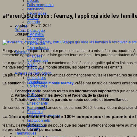
Débats
Faits marquants
Interviews
Reportages
#ParentsStressés : feamzy, l'appli qui aide les famill
Brèves
Agenda
vendredi, Fév 11 2022
Innover
Brèves
Didactique
Écrit par
An@é
Dispositifs
Pédagogie
Recherche
Technologies
Feamzy communique : Le dernier protocole sanitaire a mis le feu aux poudres. Aprè
Savoir(s)
recherche de solutions pour faire garder leurs enfants... les parents redoutent 
Analyses
Conférences
Leur quotidien est devenu un cauchemar face à cette pagaille qui n'en finit pas et
Outils
mentale énorme et tout le monde stresse, les parents comme les enfants.
Pratiques
Acteurs de l'éducation
En parallèle, les écoles ne savent pas comment gérer toutes les fermetures de cla
Animateurs
Chercheurs
La solution ? L'
application mobile feamzy
,
créée par un trio de parents entrepre
Collectivités
Editeurs
Echanger entre parents toutes les informations importantes
(un enseig
EdTech
Partager & obtenir les devoirs et l'agenda de la classe ;
Encadrement
Tchatter avec d'autres parents en toute sécurité et bienveillance.
Enseignants
Un concept qui cartonne ! Lancée en septembre 2020, feamzy fédère déjà
plus d
Entreprises
Etudiants
La 1ère application française 100% conçue pour les parents de l
Filières industrielles
Institutionnels
Médiateurs
feamzy, c'est le (gros) coup de pouce que les parents attendent pour vivre au mi
Parents
se prendre la tête en permanence
.
Thématiques