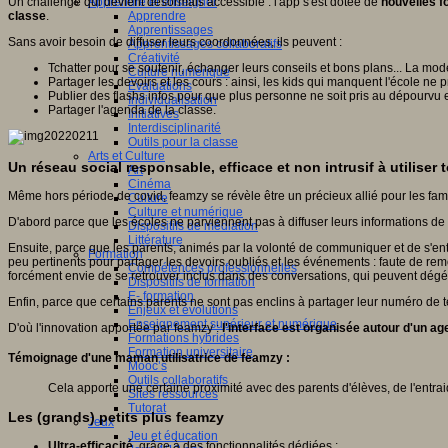
Un challenge qui devient désormais accessible : l'app s'est dotée de
nouvelles f
Apprendre et enseigner
classe
.
Apprendre
Apprentissages
Sans avoir besoin de diffuser leurs coordonnées, ils peuvent :
Apprentissages collaboratifs
Créativité
Tchatter pour se soutenir, échanger leurs conseils et bons plans... La mod
Culture numérique
Partager les devoirs et les cours : ainsi, les kids qui manquent l'école ne 
Evaluations
Publier des flashs infos pour que plus personne ne soit pris au dépourvu e
Individualisation
Partager l'agenda de la classe.
Initiatives
Interdisciplinarité
Outils pour la classe
Arts et Culture
Un réseau social responsable, efficace et non intrusif à utiliser 
Art
Cinéma
Même hors période de covid, feamzy se révèle être un précieux allié pour les fami
Culture
Culture et numérique
D'abord parce que les écoles ne parviennent pas à diffuser leurs informations de 
Dispositifs de médiation
Littérature
Ensuite, parce que les parents, animés par la volonté de communiquer et de s'ent
Formation
peu pertinents pour partager les devoirs oubliés et les événements : faute de remo
Compétences professionnelles
forcément envie de se retrouver inclus dans des conversations, qui peuvent dégén
Dispositifs de formation
E- formation
Enfin, parce que certains parents ne sont pas enclins à partager leur numéro de té
Enjeux et évolutions
Enseignement supérieur et numérique
D'où l'innovation apportée par feamzy :
l'interface est organisée autour d'un a
Formations hybrides
Formation universitaire
Témoignage d'une maman utilisatrice de feamzy :
Mooc’s
Outils collaboratifs
Cela apporte une certaine proximité avec des parents d'élèves, de l'entra
Sites ressources
Tutorat
Les (grands) petits plus feamzy
Jeux
Jeu et éducation
Ultra-efficacité
, grâce à des fonctionnalités dédiées ;