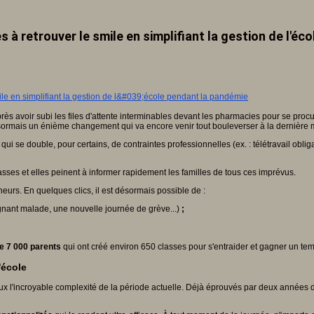
es à retrouver le smile en simplifiant la gestion de l'é
s avoir subi les files d'attente interminables devant les pharmacies pour se procu
désormais un énième changement qui va encore venir tout bouleverser à la dernière 
 qui se double, pour certains, de contraintes professionnelles (ex. : télétravail obl
sses et elles peinent à informer rapidement les familles de tous ces imprévus.
neurs. En quelques clics, il est désormais possible de :
nant malade, une nouvelle journée de grève...)
;
e 7 000 parents
qui ont créé environ 650 classes pour s'entraider et gagner un tem
'école
eux l'incroyable complexité de la période actuelle. Déjà éprouvés par deux années d