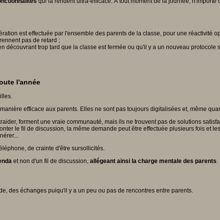
onctionnalités
qui la rendent ultra-efficace. À tout moment de la journée, n'importe 
ération est effectuée par l'ensemble des parents de la classe, pour une réactivité o
prennent pas de retard ;
n découvrant trop tard que la classe est fermée ou qu'il y a un nouveau protocole sa
toute l'année
lles.
manière efficace aux parents. Elles ne sont pas toujours digitalisées et, même quan
raider, forment une vraie communauté, mais ils ne trouvent pas de solutions satis
nter le fil de discussion, la même demande peut être effectuée plusieurs fois et les
érer...
léphone, de crainte d'être sursollicités.
genda
et non d'un fil de discussion,
allégeant ainsi la charge mentale des parents
.
ide, des échanges puiqu'il y a un peu ou pas de rencontres entre parents.