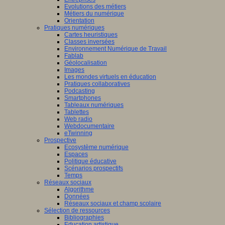
Evolutions des métiers
Métiers du numérique
Orientation
Pratiques numériques
Cartes heuristiques
Classes inversées
Environnement Numérique de Travail
Fablab
Géolocalisation
Images
Les mondes virtuels en éducation
Pratiques collaboratives
Podcasting
Smartphones
Tableaux numériques
Tablettes
Web radio
Webdocumentaire
eTwinning
Prospective
Ecosystème numérique
Espaces
Politique éducative
Scénarios prospectifs
Temps
Réseaux sociaux
Algorithme
Données
Réseaux sociaux et champ scolaire
Sélection de ressources
Bibliographies
Education artistique