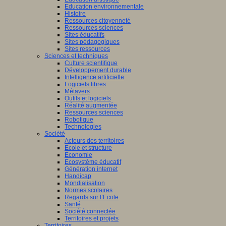
Education environnementale
Histoire
Ressources citoyenneté
Ressources sciences
Sites éducatifs
Sites pédagogiques
Sites ressources
Sciences et techniques
Culture scientifique
Développement durable
Intelligence artificielle
Logiciels libres
Métavers
Outils et logiciels
Réalité augmentée
Ressources sciences
Robotique
Technologies
Société
Acteurs des territoires
Ecole et structure
Economie
Ecosystème éducatif
Génération internet
Handicap
Mondialisation
Normes scolaires
Regards sur l’Ecole
Santé
Société connectée
Territoires et projets
Territoires