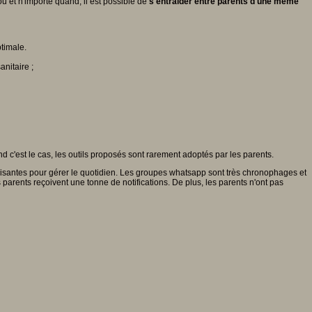
où et n'importe quand, il est possible de
s'entraider entre parents d'une même
ptimale.
nitaire ;
d c'est le cas, les outils proposés sont rarement adoptés par les parents.
faisantes pour gérer le quotidien. Les groupes whatsapp sont très chronophages et
 parents reçoivent une tonne de notifications. De plus, les parents n'ont pas